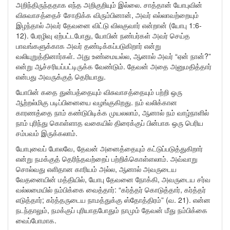
அறிந்திருந்ததாக எந்த அறிகுறியும் இல்லை. சாத்தான் யோபுவின்
விசுவாசத்தைச் சோதிக்க விரும்பினான், அவர் எல்லாவற்றையும்
இழந்தால் அவர் தேவனை விட்டு விலகுவார் என்றான் (யோபு 1:6-
12). பேரழிவு ஏற்பட்டபோது, யோபின் நண்பர்கள் அவர் செய்த
பாவங்களுக்காக அவர் தண்டிக்கப்படுகிறார் என்று
வலியுறுத்தினார்கள். அது உண்மையல்ல, ஆனால் அவர் “ஏன் நான்?”
என்று ஆச்சரியப்பட்டிருக்க வேண்டும். தேவன் அதை அனுமதித்தார்
என்பது அவருக்குத் தெரியாது.
யோபின் கதை துன்பத்தையும் விசுவாசத்தையும் பற்றி ஒரு
ஆற்றல்மிகு படிப்பினையை வழங்குகிறது. நம் வலிக்கான
காரணத்தை நாம் கண்டுபிடிக்க முயலலாம், ஆனால் நம் வாழ்நாளில்
நாம் புரிந்து கொள்ளாத வகையில் திரைக்குப் பின்பாக ஒரு பெரிய
சம்பவம் இருக்கலாம்.
யோபுவைப் போலவே, தேவன் அனைத்தையும் கட்டுப்படுத்துகிறார்
என்று நமக்குத் தெரிந்தவற்றைப் பற்றிக்கொள்ளலாம். அவ்வாறு
சொல்வது எளிதான காரியம் அல்ல, ஆனால் அவருடைய
வேதனையின் மத்தியில், யோபு தேவனை நோக்கி, அவருடைய சர்வ
வல்லமையில் நம்பிக்கை வைத்தார்: “கர்த்தர் கொடுத்தார், கர்த்தர்
எடுத்தார்; கர்த்தருடைய நாமத்துக்கு ஸ்தோத்திரம்” (வ. 21). என்ன
நடந்தாலும், நமக்குப் புரியாதபோதும் நாமும் தேவன் மீது நம்பிக்கை
வைப்போமாக.