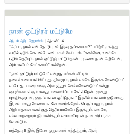
நான் ஓட்டுநர் மட்டுமே
ஆடம் ஆர். ஹோல்ஸ்
|
ஆகஸ்ட் 4
“அப்பா, நான் என் தோழியுடன் இரவு தங்கலாமா?” பயிற்சி முடிந்து
காரில் ஏறிக் கொண்டே என் மகள் கேட்டாள். “கண்ணே, உனக்கே
பதில் தெரியும். நான் ஓட்டுநர் மட்டும்தான். முடிவை நான் அறியேன்,
அம்மாவிடம் கேட்கலாம்” என்றேன்.
“நான் ஓட்டுநர் மட்டுமே” என்றது எங்கள் வீட்டில்
நகைச்சுவையாகிவிட்டது. தினமும், நான் எங்கே இருக்க வேண்டும்?
எப்போது, யாரை எங்கு அழைத்துச் செல்லவேண்டும்? என்று
ஒழுங்கமைக்கும் எனது மனைவியிடம் கேட்கிறேன். மூன்று
யுவதிகளுடன், ஒரு “வாகன ஓட்டுநராக” இரவில் வாகனம் ஓடுவதை
இரண்டாவது வேலையாகவே உணர்கிறேன். பெரும்பாலும், நான்
அறியாதவை எனக்குத் தெரியாமலேயே இருக்கும். எனவே,
எல்லாவற்றையும் தீர்மானிக்கும் எசமானியுடன் நான் சரிபார்க்க
வேண்டும்.
மத்தேயு 8 இல், இயேசு ஒருவரைச் சந்தித்தார், அவர்