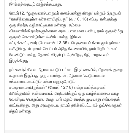
இரக்கத்தையும் மிஞ்சக்கூடாது.
ரோமர்12, “ஒருவரையொருவர் கனம்பண்ணுகிறது” மற்றும் பிறருடன்
“ஏகசிந்தையுள்ள வர்களாயிருப்பது” (வ.10, 16) எப்படி என்பதற்கு
ஒரு சிறந்த வழிகாட்டியாக உள்ளது. தம்மை
விசுவாசிக்கிறவர்களுக்கான அடையாளமான பண்பு, நாம் ஒருவர்மீது
ஒருவர் கொண்டுள்ள அன்பே என்று இயேசு
சுட்டிக்காட்டினார் (யோவான் 13:35). பெருமையும் கோபமும் நம்மை
எளிதில் தடம் புரளச் செய்யும் அதே வேளையில், நாம் பிறரிடம் காட்ட
வேண்டும் என்று தேவன் விரும்பும் அன்பிற்கு நேர் மாறாகவும்
இருக்கிறது.
நம் உணர்ச்சிகள் மீதான கட்டுப்பாட்டை இழக்கையில், பிறரைக் குறை
கூறாமல் இருப்பது ஒரு சவால்தான், ஆனால் “கூடுமானால்
உங்களாலானமட்டும் எல்லா மனுஷரோடும்
சமாதானமாயிருங்கள்” (ரோமர் 12:18) என்ற வார்த்தைகள்
கிறிஸ்துவின் தன்மையைப் பிரதிபலிக்கும் ஒரு வாழ்க்கையை வாழ
வேண்டிய பொறுப்பை வேறு யார் மீதும் சுமத்த முடியாது என்பதைக்
காட்டுகிறது. அது அவருடைய நாமம் தரிக்கப்பட்ட நம் ஒவ்வொருவர்
மீதும் உள்ளது.