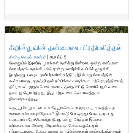
கிறிஸ்துவின் தன்மையை பிரதிபலித்தல்
சிண்டி ஹெஸ் காஸ்பர்
|
ஆகஸ்ட் 5
மேஜையில் இரண்டு முகங்கள் தனித்து நின்றன. ஒன்று கசப்பான
கோபத்தால் சுருங்கி, மற்றொன்று உணர்ச்சி வலியில் முறுக்கி
இருந்தது. பழைய நண்பர்களின் சந்திப்பு இப்போது கோபத்தின்
கூச்சலானது, ஒருத்தி தன் நம்பிக்கைகளுக்காக மற்றொருத்தியைத்
திட்டினாள். முதல் பெண் உணவகத்தை விட்டு வெளியேறும் வரை
தகராறு தொடர்ந்தது, இது மற்றவளை அவமானத்தால்
நிலைகுலைத்தது.
கருத்து வேறுபாட்டைச் சகித்துக்கொள்ள முடியாத காலத்தில் நாம்
உண்மையில் வாழ்கிறோமா? இரண்டு பேர் ஒத்துப்போக முடியாது
என்பதால் ஏதோவொன்று தீயது என்று அர்த்தம் இல்லை.
கடுமையான அல்லது அடிபணியாத பேச்சு ஒருபோதும்
ஏற்புடையதல்ல, மேலும் வலுவான நம்பிக்கைகள் கண்ணியத்தையும்