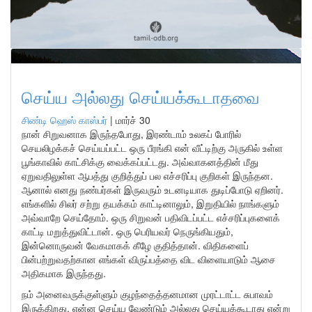
செய்ய அல்லது செய்யக்கூடாதவை
சிண்டி ஹெஸ் காஸ்பர்
|
மார்ச் 30
நான் சிறுவனாக இருந்தபோது, இரண்டாம் உலகப் போரில்
செயலிழக்கச் செய்யப்பட்ட ஒரு பீரங்கி என் வீட்டிற்கு அருகில் உள்ள
பூங்காவில் காட்சிக்கு வைக்கப்பட்டது. அவ்வாகனத்தின் மீது
ஏறுவதிலுள்ள ஆபத்து குறித்துப் பல எச்சரிப்பு குறிகள் இருந்தன.
ஆனால் எனது நண்பர்கள் இருவரும் உடனடியாக துடிப்போடு ஏறினர்.
எங்களில் சிலர் சற்று தயக்கம் காட்டினாலும், இறுதியில் நாங்களும்
அவ்வாறே செய்தோம். ஒரு சிறுவன் பதிவிடப்பட்ட எச்சரிப்புகளைக்
காட்டி மறுத்துவிட்டான். ஒரு பெரியவர் நெருங்கியதும்,
இன்னொருவன் வேகமாகக் கீழே குதித்தான். விதிகளைப்
பின்பற்றுவதற்கான எங்கள் விருப்பத்தை விட விளையாடும் ஆசை
அதிகமாக இருந்தது.
நம் அனைவருக்குள்ளும் குழந்தைத்தனமான முரட்டாட்ட சுபாவம்
இருக்கிறது. என்ன செய்ய வேண்டும் அல்லது செய்யக்கூடாது என்று