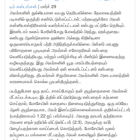
டிம் கஸ்டாப்சன்
|
மார்ச் 29
அவர்களின் துல்லியமான வயது தெரியவில்லை. தேவாலயத்தின்
படிகளில் ஒருத்தி கண்டெடுக்கப்பட்டாள்; மற்றவளுக்கோ அவள்
கன்னியாஸ்திரீகளால் வளர்க்கப்பட்டவள் என்பது மட்டுமே தெரியும்.
இரண்டாம் உலகப் போரின்போது போலந்தில் பிறந்து, ஏறக்குறைய
எண்பது ஆண்டுகளாக ஹலினா அல்லது கிறிஸ்டினா
ஒருவரையொருவர் பற்றி அறிந்திருக்கவில்லை. பின்னர் மரபணு
பரிசோதனை முடிவுகள் அவர்கள் சகோதரிகள் என்பதை
வெளிப்படுத்தியது, மற்றும் மகிழ்ச்சியுடன் மீண்டும் இணைவதற்கு
வழிவகுத்தது. இது அவர்களின் யூத பாரம்பரியத்தையும்
வெளிப்படுத்தியது அவர்கள் ஏன் கைவிடப்பட்டனர் என்பதை
விளக்குகிறது. தீயவர்கள் சிறுமிகளை அவர்களின் அடையாளத்தின்
காரணமாகக் கொல்ல முயன்றிருந்தனர்..
பயந்துபோன ஒரு தாய், சாகப்போகும் தன் குழந்தைகளை அவர்கள்
மீட்கப்படக்கூடிய இடத்தில் விட்டுவிடுவது என்பதைக் கற்பனை
செய்தால், மோசேயின் கதையை நினைவுபடுத்துகிறது. ஒரு எபிரேய
ஆண் குழந்தையாக, அவர் இனப்படுகொலைக்காகக் குறிக்கப்பட்டார்
(யாத்திராகமம் 1:22 ஐப் பார்க்கவும்). அவரது தாயார் தந்திரமாக
அவரை நைல் நதியில் விட்டுவிட்டார் (2:3), அவருக்கு உயிர்
பிழைப்பதற்கான வாய்ப்பைக் கொடுத்தார். மோசேயின் மூலம்
தம்முடைய மக்களை மீட்பதற்கு அவள் கனவிலும் நினைத்துப்