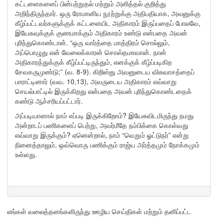
கட்டளைகளைப் பின்பற்றுதல் மற்றும் அளித்தல் குறித்து
அறிந்திருந்தார். ஒரு ரோமானிய நூற்றுக்கு அதிபதியாக, அவனுக்கு
கீழ்ப்பட்டவர்களுக்குக் கட்டளையிட அதிகாரம் இருப்பதைப் போலவே,
இயேசுவுக்குக் குணமாக்கும் அதிகாரம் உண்டு என்பதை அவன்
புரிந்துகொண்டான். “ஒரு வார்த்தை மாத்திரம் சொல்லும்,
அப்பொழுது என் வேலைக்காரன் சொஸ்தமாவான். நான்
அதிகாரத்துக்குக் கீழ்ப்பட்டிருந்தும், எனக்குக் கீழ்ப்படிகிற
சேவகருமுண்டு;” (வ. 8-9). கிறிஸ்து அவனுடைய விசுவாசத்தைப்
பாராட்டினார் (வவ. 10,13), அவருடைய அதிகாரம் எவ்வாறு
செயல்பாட்டில் இருக்கிறது என்பதை அவன் புரிந்துகொண்டதைக்
கண்டு ஆச்சரியப்பட்டார்.
அப்படியானால் நாம் எப்படி இருக்கிறோம்? இயேசுவிடமிருந்து நமது
அன்றாடப் பணிகளைப் பெற்று, அவர்மீதே நம்பிக்கை கொள்வது
எவ்வாறு இருக்கும்? ஏனென்றால், நாம் “வெறும் ஓட்டுநர்” என்று
நினைத்தாலும், ஒவ்வொரு பணிக்கும் ராஜ்ய அர்த்தமும் நோக்கமும்
உள்ளது.
எங்கள் வலைத்தளங்களிருந்து ஊழிய செய்திகள் மற்றும் தனிப்பட்ட