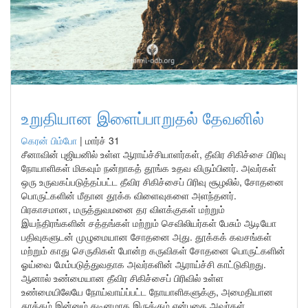
உறுதியான இளைப்பாறுதல் தேவனில்
கெரன் பிம்போ
|
மார்ச் 31
சீனாவின் புஜியனில் உள்ள ஆராய்ச்சியாளர்கள், தீவிர சிகிச்சை பிரிவு
நோயாளிகள் மிகவும் நன்றாகத் தூங்க உதவ விரும்பினர். அவர்கள்
ஒரு உருவகப்படுத்தப்பட்ட தீவிர சிகிச்சைப் பிரிவு சூழலில், சோதனை
பொருட்களின் மீதான தூக்க விளைவுகளை அளந்தனர்.
பிரகாசமான, மருத்துவமனை தர விளக்குகள் மற்றும்
இயந்திரங்களின் சத்தங்கள் மற்றும் செவிலியர்கள் பேசும் ஆடியோ
பதிவுகளுடன் முழுமையான சோதனை அது. தூக்கக் கவசங்கள்
மற்றும் காது செருகிகள் போன்ற கருவிகள் சோதனை பொருட்களின்
ஓய்வை மேம்படுத்துவதாக அவர்களின் ஆராய்ச்சி காட்டுகிறது.
ஆனால் உண்மையான தீவிர சிகிச்சைப் பிரிவில் உள்ள
உண்மையிலேயே நோய்வாய்ப்பட்ட நோயாளிகளுக்கு, அமைதியான
தூக்கம் இன்னும் கடினமாக இருக்கும் என்பதை அவர்கள்