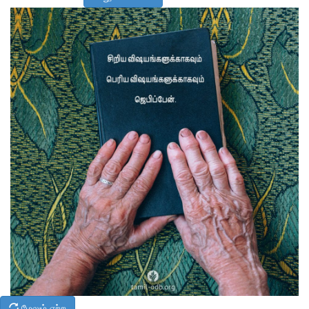
மேலும் ஏற்ற