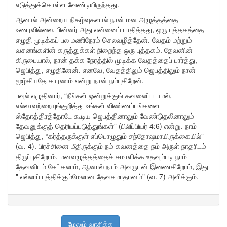
எடுத்துக்கொள்ள வேண்டியிருந்தது.
ஆனால் அன்றைய நிகழ்வுகளால் நான் மன அழுத்தத்தை
உணரவில்லை. பின்னர் அது என்னைப் பாதித்தது, ஒரு புத்தகத்தை
எழுதி முடிக்கப் பல மணிநேரம் செலவழித்தேன். வேதம் மற்றும்
வசனங்களின் கருத்துக்கள் நிறைந்த ஒரு புத்தகம். தேவனின்
கிருபையால், நான் தக்க நேரத்தில் முடிக்க வேதத்தைப் பார்த்து,
ஜெபித்து, எழுதினேன். எனவே, வேதத்திலும் ஜெபத்திலும் நான்
மூழ்கியதே காரணம் என்று நான் நம்புகிறேன்.
பவுல் எழுதினார், “நீங்கள் ஒன்றுக்குங் கவலைப்படாமல்,
எல்லாவற்றையுங்குறித்து உங்கள் விண்ணப்பங்களை
ஸ்தோத்திரத்தோடே கூடிய ஜெபத்தினாலும் வேண்டுதலினாலும்
தேவனுக்குத் தெரியப்படுத்துங்கள்” (பிலிப்பியர் 4:6) என்று. நாம்
ஜெபித்து, “கர்த்தருக்குள் எப்பொழுதும் சந்தோஷமாயிருக்கையில்”
(வ. 4). பிரச்சினை மீதிருக்கும் நம் கவனத்தை நம் அருள் நாதரிடம்
திருப்புகிறோம். மனவழுத்தத்தைச் சமாளிக்க உதவும்படி நாம்
தேவனிடம் கேட்கலாம், ஆனால் நாம் அவருடன் இணைகிறோம், இது
" எல்லாப் புத்திக்கும்மேலான தேவசமாதானம்" (வ. 7) அளிக்கும்.
மேலும் வாசிக்க