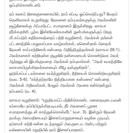
ஒப்புக்கொண்டனர்.
நம் உலகம் நிலைகுலைகையில், நாம் எப்படி ஓய்வெடுப்பது? வேதம்
தெளிவாகக் கூறுகிறது: தேவனை நம்புபவர்களுக்கு அவர்களின்
சூழ்நிலைக்கு அப்பாற்பட்ட சமாதானம் இருக்கிறது. ஏசாயா
தீர்க்கதரிசி, பூர்வ இஸ்ரவேலர்ககளின் துன்பங்களுக்குப் பிறகு
மீட்கப்படும் எதிர்காலத்தைப் பற்றி எழுதினார். அவர்கள் தங்கள்
பட்டணத்தில் பாதுகாப்பாக வாழ்வார்கள், ஏனென்றால் அதைக்
தேவன் காப்பாற்றினார் என்பதை அறிந்திருந்தார்கள் (ஏசாயா 26:1).
அவர்களைச் சுற்றியுள்ள சூழலில் நன்மையைக் கொண்டுவர அவர்
ஆற்றலுடன் இயங்குவதை அவர்கள் நம்புவார்கள். "அவர் உயரத்திலே
வாசமாயிருக்கிறவர்களையும் கீழே தள்ளுகிறார்”,
ஒடுக்கப்பட்டவர்களை உயர்த்துகிறார், நீதியைக் கொண்டுவருகிறார்
(வவ. 5-6). "கர்த்தர்தாமே நித்தியமான கன்மலை" என்பதை
அவர்கள் அறிவார்கள், மேலும் அவர்கள் அவரை என்றென்றும்
நம்பலாம் (வ. 4).
ஏசாயா எழுதினார்: “உறுதியாய்ப் பற்றிக்கொண்ட மனதையுடையவன்
உம்மையே நம்பியிருக்கிறபடியால், நீர் அவனைப் பூரண
சமாதானத்துடன் காத்துக்கொள்வீர்.” (வச. 3). இன்றும் தேவன்
நமக்கு அமைதியையும் இளைப்பாறுதலையும் வழங்க முடியும்.
நம்மைச் சுற்றி என்ன நடந்தாலும் அவருடைய அன்பு மற்றும்
வல்லமையின் உறுதியில் நாம் இளைப்பாறலாம்.