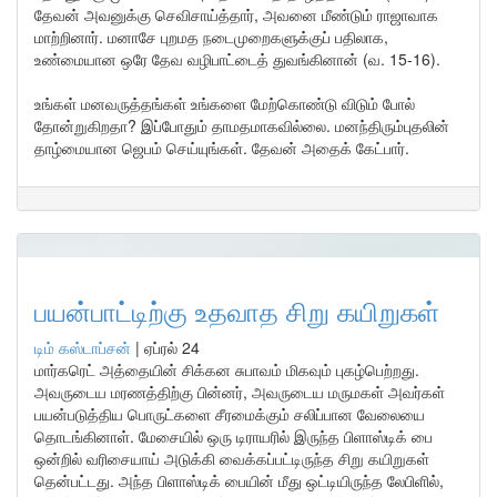
தேவன் அவனுக்கு செவிசாய்த்தார், அவனை மீண்டும் ராஜாவாக
மாற்றினார். மனாசே புறமத நடைமுறைகளுக்குப் பதிலாக,
உண்மையான ஒரே தேவ வழிபாட்டைத் துவங்கினான் (வ. 15-16).
உங்கள் மனவருத்தங்கள் உங்களை மேற்கொண்டு விடும் போல்
தோன்றுகிறதா? இப்போதும் தாமதமாகவில்லை. மனந்திரும்புதலின்
தாழ்மையான ஜெபம் செய்யுங்கள். தேவன் அதைக் கேட்பார்.
பயன்பாட்டிற்கு உதவாத சிறு கயிறுகள்
டிம் கஸ்டாப்சன்
|
ஏப்ரல் 24
மார்கரெட் அத்தையின் சிக்கன சுபாவம் மிகவும் புகழ்பெற்றது.
அவருடைய மரணத்திற்கு பின்னர், அவருடைய மருமகள் அவர்கள்
பயன்படுத்திய பொருட்களை சீரமைக்கும் சலிப்பான வேலையை
தொடங்கினாள். மேசையில் ஒரு டிராயரில் இருந்த பிளாஸ்டிக் பை
ஒன்றில் வரிசையாய் அடுக்கி வைக்கப்பட்டிருந்த சிறு கயிறுகள்
தென்பட்டது. அந்த பிளாஸ்டிக் பையின் மீது ஒட்டியிருந்த லேபிளில்,