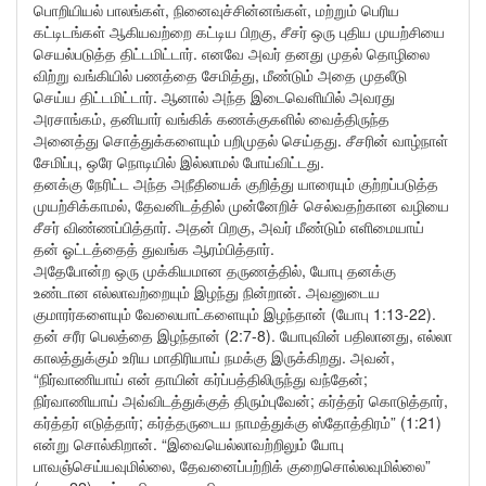
பொறியியல் பாலங்கள், நினைவுச்சின்னங்கள், மற்றும் பெரிய
கட்டிடங்கள் ஆகியவற்றை கட்டிய பிறகு, சீசர் ஒரு புதிய முயற்சியை
செயல்படுத்த திட்டமிட்டார். எனவே அவர் தனது முதல் தொழிலை
விற்று வங்கியில் பணத்தை சேமித்து, மீண்டும் அதை முதலீடு
செய்ய திட்டமிட்டார். ஆனால் அந்த இடைவெளியில் அவரது
அரசாங்கம், தனியார் வங்கிக் கணக்குகளில் வைத்திருந்த
அனைத்து சொத்துக்களையும் பறிமுதல் செய்தது. சீசரின் வாழ்நாள்
சேமிப்பு, ஒரே நொடியில் இல்லாமல் போய்விட்டது.
தனக்கு நேரிட்ட அந்த அநீதியைக் குறித்து யாரையும் குற்றப்படுத்த
முயற்சிக்காமல், தேவனிடத்தில் முன்னேறிச் செல்வதற்கான வழியை
சீசர் விண்ணப்பித்தார். அதன் பிறகு, அவர் மீண்டும் எளிமையாய்
தன் ஓட்டத்தைத் துவங்க ஆரம்பித்தார்.
அதேபோன்ற ஒரு முக்கியமான தருணத்தில், யோபு தனக்கு
உண்டான எல்லாவற்றையும் இழந்து நின்றான். அவனுடைய
குமாரர்களையும் வேலையாட்களையும் இழந்தான் (யோபு 1:13-22).
தன் சரீர பெலத்தை இழந்தான் (2:7-8). யோபுவின் பதிலானது, எல்லா
காலத்துக்கும் உரிய மாதிரியாய் நமக்கு இருக்கிறது. அவன்,
“நிர்வாணியாய் என் தாயின் கர்ப்பத்திலிருந்து வந்தேன்;
நிர்வாணியாய் அவ்விடத்துக்குத் திரும்புவேன்; கர்த்தர் கொடுத்தார்,
கர்த்தர் எடுத்தார்; கர்த்தருடைய நாமத்துக்கு ஸ்தோத்திரம்” (1:21)
என்று சொல்கிறான். “இவையெல்லாவற்றிலும் யோபு
பாவஞ்செய்யவுமில்லை, தேவனைப்பற்றிக் குறைசொல்லவுமில்லை”