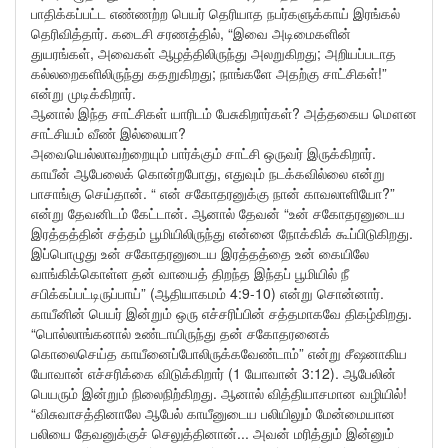
பாதிக்கப்பட்ட எண்ணற்ற பெயர் தெரியாத நபர்களுக்காய் இரங்கல்
தெரிவித்தார். கடைசி சரணத்தில், “இவை அடிமைகளின்
துயரங்கள், அவைகள் ஆழத்திலிருந்து அலறுகிறது; அறியப்படாத
கல்லறைகளிலிருந்து கதறுகிறது; நாங்களே அதற்கு சாட்சிகள்!”
என்று முடிக்கிறார்.
ஆனால் இந்த சாட்சிகள் யாரிடம் பேசுகிறார்கள்? அத்தகைய மௌன
சாட்சியம் வீண் இல்லையா?
அவையெல்லாவற்றையும் பார்க்கும் சாட்சி ஒருவர் இருக்கிறார்.
காயீன் ஆபேலைக் கொன்றபோது, எதுவும் நடக்கவில்லை என்று
பாசாங்கு செய்தான். “ என் சகோதரனுக்கு நான் காவலாளியோ?”
என்று தேவனிடம் கேட்டான். ஆனால் தேவன் “உன் சகோதரனுடைய
இரத்தத்தின் சத்தம் பூமியிலிருந்து என்னை நோக்கிக் கூப்பிடுகிறது.
இப்பொழுது உன் சகோதரனுடைய இரத்தத்தை உன் கையிலே
வாங்கிக்கொள்ள தன் வாயைத் திறந்த இந்தப் பூமியில் நீ
சபிக்கப்பட்டிருப்பாய்” (ஆதியாகமம் 4:9-10) என்று சொன்னார்.
காயீனின் பெயர் இன்றும் ஒரு எச்சரிப்பின் சத்தமாகவே திகழ்கிறது.
“பொல்லாங்கனால் உண்டாயிருந்து தன் சகோதரனைக்
கொலைசெய்த காயீனைப்போலிருக்கவேண்டாம்” என்று சீஷனாகிய
யோவான் எச்சரிக்கை விடுக்கிறார் (1 யோவான் 3:12). ஆபேலின்
பெயரும் இன்றும் நிலைநிற்கிறது. ஆனால் வித்தியாசமான வழியில்!
“விசுவாசத்தினாலே ஆபேல் காயீனுடைய பலியிலும் மேன்மையான
பலியை தேவனுக்குச் செலுத்தினான்... அவன் மரித்தும் இன்னும்