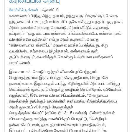
சோச்சில் டிக்ஸன்
|
ஆகஸ்ட் 9
கணவனைப் பிரிந்த அந்த தாயார், ஐந்து வருடங்களுக்கும் மேலாக
நற்குணசாலியான முதியவரின் வீட்டருகே வசித்து வந்தார். ஒரு நாள்,
அவள் நலனில் அக்கறை கொண்டு, அவள் வீட்டுக் கதவைத்
தட்டினார். “ஒரு வாரமாக உன்னைப் பார்க்கவில்லையே, உன்னை நலம்
விசாரிக்கவே வந்தேன்” என்று அவர் கூறினார். அவரது
“கரிசனையான விசாரிப்பு” அவளை ஊக்கப்படுத்தியது. சிறு
வயதிலேயே தந்தையை இழந்ததால், தன்னையும் தன்
குடும்பத்தையும் கவனித்துக் கொள்ளும் அன்பான மனிதனைப்
பாராட்டினாள்.
இலவசமாகக் கொடுப்பதற்கும் விலையேறப்பெற்றதாய்
பெறுவதற்குமான இரக்கம் எனும் வெகுமதியால், வெறுமனே
நலலவர்களாக இருப்பதைக் கடந்து கிறிஸ்துவின் அன்பைப் பகிர்ந்து
கொள்வதன் மூலம் நாம் பிறருக்கு ஊழியம் செய்கிறோம். எபிரேயரின்
எழுத்தாளர், இயேசுவை விசுவாசிப்பவர்களிடம், “அவருடைய
நாமத்தைத் துதிக்கும் உதடுகளின் கனியாகிய ஸ்தோத்திரபலியை
அவர் மூலமாய் எப்போதும் தேவனுக்குச்
செலுத்தக்கடவோம்” (எபிரெயர் 13:15) என்றார். பின்னர் தங்கள்
விசுவாசத்தை வாழ்ந்து காண்பிக்கும் பொருட்டு, “அன்றியும்
நன்மைசெய்யவும், தானதர்மம்பண்ணவும் மறவாதிருங்கள்;
இப்படிப்பட்ட பலிகளின்மேல் தேவன் பிரியமாயிருக்கிறார்” (வ.