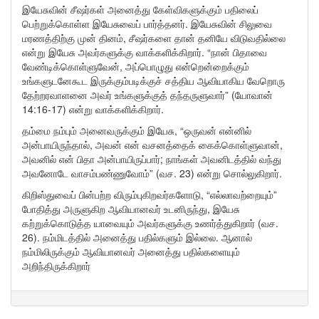
இயேசுவின் சீஷர்கள் அனைத்து கேள்விகளுக்கும் பதிலைப்
பெற்றுக்கொள்ள இயேசுவைப் பார்த்தனர். இயேசுவின் சிலுவை
மரணத்திற்கு முன் தினம், சீஷர்களை தான் தனியே விடுவதில்லை
என்று இயேசு அவர்களுக்கு வாக்களிக்கிறார். “நான் பிதாவை
வேண்டிக்கொள்ளுவேன், அப்பொழுது என்றென்றைக்கும்
உங்களுடனேகூட இருக்கும்படிக்குச் சத்திய ஆவியாகிய வேறொரு
தேற்றரவாளனை அவர் உங்களுக்குத் தந்தருளுவார்” (யோவான்
14:16-17) என்று வாக்களிக்கிறார்.
தம்மை நம்பும் அனைவருக்கும் இயேசு, “ஒருவன் என்னில்
அன்பாயிருந்தால், அவன் என் வசனத்தைக் கைக்கொள்ளுவான்,
அவனில் என் பிதா அன்பாயிருப்பார்; நாங்கள் அவனிடத்தில் வந்து
அவனோடே வாசம்பண்ணுவோம்” (வச. 23) என்று சொல்லுகிறார்.
கிறிஸ்துவைப் பின்பற்ற விரும்புகிறவர்களோடு, “எல்லாவற்றையும்”
போதித்து அருளுகிற ஆவியானவர் உடனிருந்து, இயேசு
கற்றுக்கொடுத்த யாவையும் அவர்களுக்கு உணர்த்துகிறார் (வச.
26). நம்மிடத்தில் அனைத்து பதில்களும் இல்லை. ஆனால்
நம்மிலிருக்கும் ஆவியானவர் அனைத்து பதில்களையும்
அறிந்திருக்கிறார்