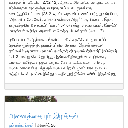
உரைத்தார் (எரேமியா 27:2,12). ஆனால் அனனியா என்னும் கள்ளத்
தீர்க்கதரிசி அவனுக்கு விரோதமாய் பேசி, நுகத்தை
உடைத்துப்போட்டான் (28:2-4,10). அனனியாவைப் பார்த்து எரேமியா,
“அனனியாவே, கேள்; கர்த்தர் உன்னை அனுப்பினதில்லை... இந்த
வருஷத்திலே நீ சாவாய்” (வச. 15-16) என்று சொன்னான். இரண்டு
மாதங்கள் கழித்து அனனியா செத்துப்போகிறான் (வச. 17).
புதிய ஏற்பாடு, “பூர்வகாலங்களில்... தீர்க்கதரிசிகள் மூலமாய்ப்
பிதாக்களுக்குத் திருவுளம் பற்றின தேவன், இந்தக் கடைசி
நாட்களில் குமாரன் மூலமாய் நமக்குத் திருவுளம்பற்றினார்” (எபிரெயர்
1:1-2) என்று சொல்லுகிறது. இயேசுகிறிஸ்துவின் வாழ்க்கை,
மரணம், உயிர்த்தெழுதல் மற்றும் வேதவாக்கியங்கள், பரிசுத்த
ஆவியானவரின் நடத்துதல் ஆகியவற்றின் மூலம் தேவனுடைய
சத்தியங்கள் நமக்கு இன்னும் அறிவுறுத்திக்கொண்டே இருக்கிறது
அனைத்தையும் இழத்தல்
டிம் கஸ்டாப்சன்
|
ஆகஸ்ட் 28