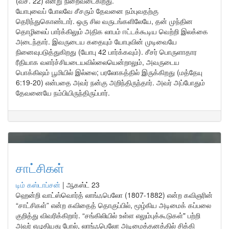
(வச. 22) என்று நிறைவடைகிறது.
யோபுவைப் போலவே சீசரும் தேவனை நம்புவதற்கு
தெரிந்துகொண்டார். ஒரு சில வருடங்களிலேயே, தன் முந்தின
தொழிலைப் பார்க்கிலும் அதிக லாபம் ஈட்டக்கூடிய வெற்றி இலக்கை
அடைந்தார். இவருடைய கதையும் யோபுவின் முடிவையே
நினைவுபடுத்துகிறது (யோபு 42 பார்க்கவும்). சீசர் பொருளாதார
ரீதியாக வளர்ச்சியடையவில்லையென்றாலும், அவருடைய
பொக்கிஷம் பூமியில் இல்லை; பரலோகத்தில் இருக்கிறது (மத்தேயு
6:19-20) என்பதை அவர் நன்கு அறிந்திருந்தார். அவர் அப்போதும்
தேவனையே நம்பியிருந்திருப்பார்.
சாட்சிகள்
டிம் கஸ்டாப்சன்
|
ஆகஸ்ட் 23
ஹென்றி வாட்ஸ்வொர்த் லாங்ஃபெலோ (1807-1882) என்ற கவிஞரின்
“சாட்சிகள்” என்ற கவிதைத் தொகுப்பில், மூழ்கிய அடிமைக் கப்பலை
குறித்து விவரிக்கிறார். “சங்கிலியில் உள்ள எலும்புக்கூடுகள்" பற்றி
அவர் எழுதியது போல், லாங்ஃபெலோ அடிமைத்தனத்தில் சிக்கி