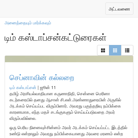
எங்கள் ஆசிரியர்கள்
Toggle
அட்டவணை
navigation
அனைத்தையும் பார்க்கவும்
டிம் கஸ்டாப்சன்கட்டுரைகள்
செப்னாவின் கல்லறை
டிம் கஸ்டாப்சன்
|
ஜூன் 11
தமிழ் அரசியல்வாதியான கருணாநிதி, சென்னை மெரினா
கடற்கரையில் தனது ஆசான் சி.என்.அண்ணாதுரையின் அருகில்
அடக்கம் செய்யப்பட விரும்பினார். அவரது பகுத்தறிவு நம்பிக்கை
காரணமாக, எந்த மதச் சடங்குகளும் செய்யப்படுவதை அவர்
விரும்பவில்லை.
ஒரு பெரிய நினைவுச்சின்னம் அவர் அடக்கம் செய்யப்பட்ட இடத்தில்
உண்டு என்றாலும் அவரது நம்பிக்கையானது அவரை மரணம் என்ற