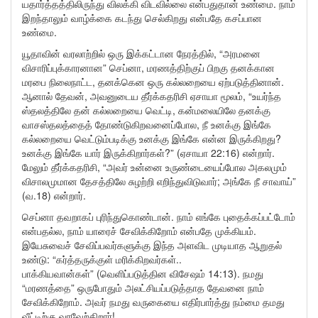
யதார்த்தத்திலிருந்து விலக்கி விடவில்லை என்பதுதான் உண்மை. நாம்
இறந்தாலும் வாழ்க்கை கடந்து செல்கிறது என்பதே கசப்பான
உண்மை.
யூதாவின் வரலாற்றில் ஒரு இக்கட்டான நேரத்தில், “அரமனை
விசாரிப்புக்காரனான” செப்னா, மரணத்திற்குப் பிறகு தனக்கான
மரபை நிலைநாட்ட, தனக்கென ஒரு கல்லறையை ஏற்படுத்தினான்.
ஆனால் தேவன், அவனுடைய தீர்க்கதரிசி ஏசாயா மூலம், “உயர்ந்த
ஸ்தலத்திலே தன் கல்லறையை வெட்டி, கன்மலையிலே தனக்கு
வாசஸ்தலத்தைத் தோண்டுகிறவனைப்போல, நீ உனக்கு இங்கே
கல்லறையை வெட்டும்படிக்கு உனக்கு இங்கே என்ன இருக்கிறது?
உனக்கு இங்கே யார் இருக்கிறார்கள்?” (ஏசாயா 22:16) என்றார்.
மேலும் தீர்க்கதரிசி, “அவர் உன்னை உருண்டையைப்போல அகலமும்
விசாலமுமான தேசத்திலே சுழற்றி எறிந்துவிடுவார்; அங்கே நீ சாவாய்”
(வ.18) என்றார்.
செப்னா தவறாகப் புரிந்துகொண்டான். நாம் எங்கே புதைக்கப்பட்டோம்
என்பதல்ல, நாம் யாரைச் சேவிக்கிறோம் என்பதே முக்கியம்.
இயேசுவைச் சேவிப்பவர்களுக்கு இந்த அளவிட முடியாத ஆறுதல்
உண்டு: “கர்த்தருக்குள் மரிக்கிறவர்கள்..
பாக்கியவான்கள்” (வெளிப்படுத்தின விசேஷம் 14:13). நமது
“மரணத்தை” ஒருபோதும் அலட்சியப்படுத்தாத தேவனை நாம்
சேவிக்கிறோம். அவர் நமது வருகையை எதிர்பார்த்து நம்மை தமது
வீட்டிற்கு வரவேற்கிறார்!