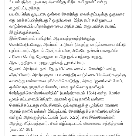
“பயன்படுத்த முடியாத அளவிற்கு சிறிய கயிறுகள்” என்று
எழுதப்பட்டிருந்தது.
பயன்படுத்த முடியாத ஒன்றை சேகரித்து வைக்கும்படிக்கு ஒருவரை
எது ஊக்கப்படுத்தியது? ஒருவேளை, இந்த நபர் தன்னுடைய
வாழ்க்கையில் பற்றாக்குறையை அதிகமாய் அனுபவித்த நபராய்
இருந்திருக்கலாம்.
இஸ்ரவேலர்கள் எகிப்தின் அடிமைத்தனத்திலிருந்து
வெளியேறியபோது, அவர்கள் பாடுகள் நிறைந்த வாழ்க்கையை விட்டு
புறப்பட்டனர். ஆனால் அவர்கள் விரைவிலேயே தங்கள் பாதையில்
கிரியை செய்த தேவனுடைய அற்புதக் கரத்தை மறந்து,
ஆகாரத்திற்காய் முறுமுறுக்கத் துவங்கினர்.
தேவன் அவர்கள் தன் மீது நம்பிக்கை வைக்க வேண்டும் என்று
விரும்பினார். அவர்களுடைய வனாந்திர வாழ்க்கையில் அவர்களுக்கு
வானத்து மன்னாவை புசிக்கக்கொடுத்து, அதை “ஜனங்கள் போய்,
ஒவ்வொரு நாளுக்கு வேண்டியதை ஒவ்வொரு நாளிலும்
சேர்த்துக்கொள்ளவேண்டும்” (யாத்திராகமம் 16:4) என்று மோசே
மூலம் கட்டளையிடுகிறார். ஆனால் ஓய்வு நாளில் மன்னா
கொடுக்கப்படாது என்பதினால், ஓய்வுநாளுக்கு முந்தின நாளான
ஆறாம் நாளில் மக்கள் இரட்டிப்பாய் சேகரித்துக்கொள்ளவேண்டும்
என்றும் அறிவுறுத்தப்பட்டனர் (வச. 5,25). சில இஸ்ரவேலர்கள்
அதற்கு கீழ்ப்படிந்தனர். சிலர் கீழ்ப்படியாமல் விளைவை சந்தித்தனர்
(வச. 27-28).
தாராளமாய் கிடைக்கும் தருணங்களில், பற்றாக்குறையை மனதில்