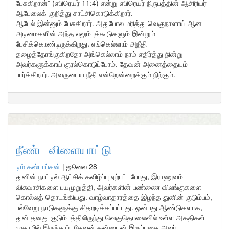
பேசுகிறான்” (எபிரெயர் 11:4) என்று எபிரெயர் நிருபத்தின் ஆசிரியர்
ஆபேலைக் குறித்து சாட்சிகொடுக்கிறார்.
ஆபேல் இன்னும் பேசுகிறார். அதுபோல மரித்து வெகுநாளாய் ஆன
அடிமைகளின் அந்த எலும்புக்கூடுகளும் இன்றும்
பேசிக்கொண்டிருக்கிறது. எங்கெல்லாம் அநீதி
தழைத்தோங்குகிறதோ அங்கெல்லாம் நாம் எதிர்த்து நின்று
அவர்களுக்காய் குரல்கொடுப்போம். தேவன் அனைத்தையும்
பார்க்கிறார். அவருடைய நீதி என்றென்றைக்கும் நிற்கும்.
நீண்ட விளையாட்டு
டிம் கஸ்டாப்சன்
|
ஜூலை 28
துனின் நாட்டில் ஆட்சிக் கவிழ்ப்பு ஏற்பட்டபோது, இராணுவம்
விசுவாசிகளை பயமுறுத்தி, அவர்களின் பண்ணை விலங்குகளை
கொல்லத் தொடங்கியது. வாழ்வாதாரத்தை இழந்த துனின் குடும்பம்,
பல்வேறு நாடுகளுக்கு சிதறடிக்கப்பட்டது. ஒன்பது ஆண்டுகளாக,
துன் தனது குடும்பத்திலிருந்து வெகுதொலைவில் உள்ள அகதிகள்
முகாமில் இருந்தார். தேவன் தன்னுடன் இருப்பதை அவர்