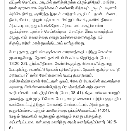
வீட்டின் மொட்டை மாடியில் தனித்திருக்க விரும்புகிறேன். அங்கே,
நான் தாராளமாக ஜெபிக்கவும் கண்ணீர் சிந்தவும் முடியும். ஆனால்,
அங்கே நின்று, குளிர்ந்த இரவுக் காற்றால் சூழப்பட்ட நான், பச்சை,
நீலம், சிவப்பு மற்றும் மஞ்சளாக மின்னும் விளக்குகளின் திரளை
அடிக்கடி பார்த்து வியக்கிறேன். அவை என் மனதில் உள்ள
குழப்பத்தை மறக்கச் செய்கின்றன. தெளிந்த இரவு வானத்தின்
அழகு, என் கவனத்தை எனது பிரச்சினைகளிலிருந்து நம்
சிருஷ்டிகரின் மகத்துவத்திடமாய் மாற்றுகிறது.
யோபு தனது துன்பங்களுக்கான காரணத்தைப் புரிந்து கொள்ள
முடியாதபோது, தேவன் தன்னிடம் பேசும்படி ஜெபித்தார் (யோபு
13:20-22). தர்க்கரீதியான கேள்விகளுக்கு விடையளிக்குமாறு
யோபுவிற்கு சவாலிட்டு தேவன் பதிலளித்தார். தேவன் குவித்த பல ‘நீ
அறிவாயா?’ என்ற கேள்விகளால் யோபு திணறினார்.
அக்கேள்விகளைக் கேட்டதன் மூலம், தேவன் யோபுவின் கவனத்தை
அவனது பிரச்சினைகளிலிருந்து பிரபஞ்சத்தின் அற்புதமான
காரியங்களிடமாய் திருப்பினார் (யோபு 38-41). தேவ வல்லமையாலும்
ஞானத்தாலும் மூழ்கிப்போன யோபு, வாழ்க்கையைப் பற்றிய ஒரு புதிய
கண்ணோட்டத்திற்குக் கொண்டு செல்லப்பட்டார். அவர் தனது
தகுதியின்மை மற்றும் பலவீனத்தை ஒப்புக்கொண்டார் (40:4),
மேலும் தேவனின் வழிகளும் ஞானமும் தனது புரிதலுக்கு
அப்பாற்பட்டவை என்பதை உணர்ந்து அவர் மனந்திரும்பினார் (42:5-
6).