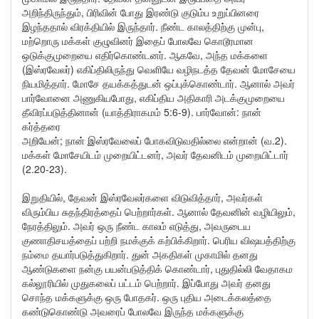
அறிந்திருந்தும், பிரிவின் போது இரண்டு குடும்ப உறுப்பினரை
இழந்ததால் விரக்தியில் இருந்தார். நீண்ட காலத்திற்கு முன்பு,
மற்றொரு மக்கள் குழுவினர் இதைப் போலவே கொடூரமான
ஒடுக்குமுறையை எதிர்கொண்டனர். ஆகவே, அந்த மக்களை
(இஸ்ரவேலர்) எகிப்திலிருந்து வெளியே வழிநடத்த தேவன் மோசேயை
நியமித்தார். மோசே தயக்கத்துடன் ஒப்புக்கொண்டார். ஆனால் அவர்
பார்வோனை அணுகியபோது, எகிப்திய அதிகாரி அடக்குமுறையை
தீவிரப்படுத்தினான் (யாத்திராகமம் 5:6-9). பார்வோன்: நான்
கர்த்தரை
அறியேன்; நான் இஸ்ரவேலைப் போகவிடுவதில்லை என்றான் (வ.2).
மக்கள் மோசேயிடம் முறையிட்டனர், அவர் தேவனிடம் முறையிட்டார்
(2.20-23).
இறுதியில், தேவன் இஸ்ரவேலர்களை விடுவித்தார், அவர்கள்
விரும்பிய சுதந்திரத்தைப் பெற்றார்கள். ஆனால் தேவனின் வழியிலும்,
நேரத்திலும். அவர் ஒரு நீண்ட காலம் எடுத்து, அவருடைய
குணாதிசயத்தைப் பற்றி நமக்குக் கற்பிக்கிறார். பெரிய விஷயத்திற்கு
நம்மை தயார்படுத்துகிறார். துன் அகதிகள் முகாமில் தனது
ஆண்டுகளை நன்கு பயன்படுத்திக் கொண்டார், புதுதில்லி வேதாகம
கல்லூரியில் முதுகலைப் பட்டம் பெற்றார். இப்போது அவர் தனது
சொந்த மக்களுக்கு ஒரு போதகர். ஒரு புதிய அடைக்கலத்தை
கண்டுகொண்டு அவரைப் போலவே இருந்த மக்களுக்கு