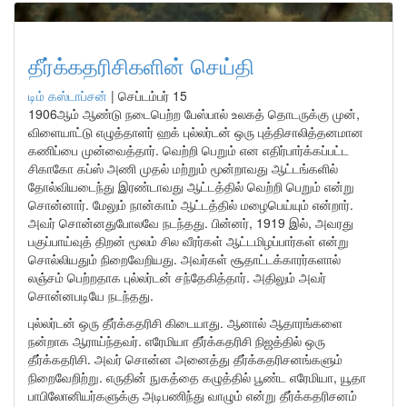
தீர்க்கதரிசிகளின் செய்தி
டிம் கஸ்டாப்சன்
|
செப்டம்பர் 15
1906ஆம் ஆண்டு நடைபெற்ற பேஸ்பால் உலகத் தொடருக்கு முன்,
விளையாட்டு எழுத்தாளர் ஹக் புல்லர்டன் ஒரு புத்திசாலித்தனமான
கணிப்பை முன்வைத்தார். வெற்றி பெறும் என எதிர்பார்க்கப்பட்ட
சிகாகோ கப்ஸ் அணி முதல் மற்றும் மூன்றாவது ஆட்டங்களில்
தோல்வியடைந்து இரண்டாவது ஆட்டத்தில் வெற்றி பெறும் என்று
சொன்னார். மேலும் நான்காம் ஆட்டத்தில் மழைபெய்யும் என்றார்.
அவர் சொன்னதுபோலவே நடந்தது. பின்னர், 1919 இல், அவரது
பகுப்பாய்வுத் திறன் மூலம் சில வீரர்கள் ஆட்டமிழப்பார்கள் என்று
சொல்லியதும் நிறைவேறியது. அவர்கள் சூதாட்டக்காரர்களால்
லஞ்சம் பெற்றதாக புல்லர்டன் சந்தேகித்தார். அதிலும் அவர்
சொன்னபடியே நடந்தது.
புல்லர்டன் ஒரு தீர்க்கதரிசி கிடையாது. ஆனால் ஆதாரங்களை
நன்றாக ஆராய்ந்தவர். எரேமியா தீர்க்கதரிசி நிஜத்தில் ஒரு
தீர்க்கதரிசி. அவர் சொன்ன அனைத்து தீர்க்கதரிசனங்களும்
நிறைவேறிற்று. எருதின் நுகத்தை கழுத்தில் பூண்ட எரேமியா, யூதா
பாபிலோனியர்களுக்கு அடிபணிந்து வாழும் என்று தீர்க்கதரிசனம்