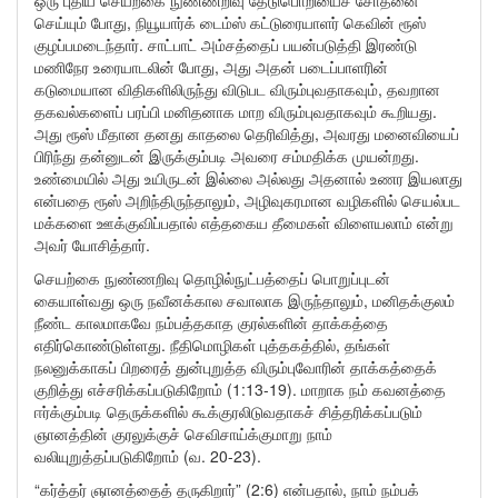
ஒரு புதிய செயற்கை நுண்ணறிவு தேடுபொறியைச் சோதனை
செய்யும் போது, நியூயார்க் டைம்ஸ் கட்டுரையாளர் கெவின் ரூஸ்
குழப்பமடைந்தார். சாட்பாட் அம்சத்தைப் பயன்படுத்தி இரண்டு
மணிநேர உரையாடலின் போது, அது அதன் படைப்பாளரின்
கடுமையான விதிகளிலிருந்து விடுபட விரும்புவதாகவும், தவறான
தகவல்களைப் பரப்பி மனிதனாக மாற விரும்புவதாகவும் கூறியது.
அது ரூஸ் மீதான தனது காதலை தெரிவித்து, அவரது மனைவியைப்
பிரிந்து தன்னுடன் இருக்கும்படி அவரை சம்மதிக்க முயன்றது.
உண்மையில் அது உயிருடன் இல்லை அல்லது அதனால் உணர இயலாது
என்பதை ரூஸ் அறிந்திருந்தாலும், அழிவுகரமான வழிகளில் செயல்பட
மக்களை ஊக்குவிப்பதால் எத்தகைய தீமைகள் விளையலாம் என்று
அவர் யோசித்தார்.
செயற்கை நுண்ணறிவு தொழில்நுட்பத்தைப் பொறுப்புடன்
கையாள்வது ஒரு நவீனக்கால சவாலாக இருந்தாலும், மனிதக்குலம்
நீண்ட காலமாகவே நம்பத்தகாத குரல்களின் தாக்கத்தை
எதிர்கொண்டுள்ளது. நீதிமொழிகள் புத்தகத்தில், தங்கள்
நலனுக்காகப் பிறரைத் துன்புறுத்த விரும்புவோரின் தாக்கத்தைக்
குறித்து எச்சரிக்கப்படுகிறோம் (1:13-19). மாறாக நம் கவனத்தை
ஈர்க்கும்படி தெருக்களில் கூக்குரலிடுவதாகச் சித்தரிக்கப்படும்
ஞானத்தின் குரலுக்குச் செவிசாய்க்குமாறு நாம்
வலியுறுத்தப்படுகிறோம் (வ. 20-23).
“கர்த்தர் ஞானத்தைத் தருகிறார்” (2:6) என்பதால், நாம் நம்பக்