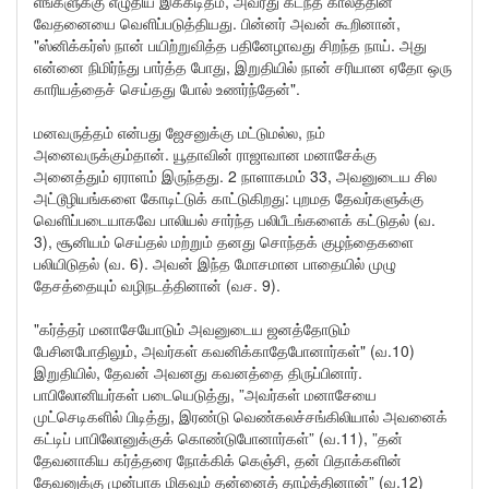
எங்களுக்கு எழுதிய இக்கடிதம், அவரது கடந்த காலத்தின்
வேதனையை வெளிப்படுத்தியது. பின்னர் அவன் கூறினான்,
"ஸ்னிக்கர்ஸ் நான் பயிற்றுவித்த பதினேழாவது சிறந்த நாய். அது
என்னை நிமிர்ந்து பார்த்த போது, இறுதியில் நான் சரியான ஏதோ ஒரு
காரியத்தைச் செய்தது போல் உணர்ந்தேன்".
மனவருத்தம் என்பது ஜேசனுக்கு மட்டுமல்ல, நம்
அனைவருக்கும்தான். யூதாவின் ராஜாவான மனாசேக்கு
அனைத்தும் ஏராளம் இருந்தது. 2 நாளாகமம் 33, அவனுடைய சில
அட்டூழியங்களை கோடிட்டுக் காட்டுகிறது: புறமத தேவர்களுக்கு
வெளிப்படையாகவே பாலியல் சார்ந்த பலிபீடங்களைக் கட்டுதல் (வ.
3), சூனியம் செய்தல் மற்றும் தனது சொந்தக் குழந்தைகளை
பலியிடுதல் (வ. 6). அவன் இந்த மோசமான பாதையில் முழு
தேசத்தையும் வழிநடத்தினான் (வச. 9).
"கர்த்தர் மனாசேயோடும் அவனுடைய ஜனத்தோடும்
பேசினபோதிலும், அவர்கள் கவனிக்காதேபோனார்கள்" (வ.10)
இறுதியில், தேவன் அவனது கவனத்தை திருப்பினார்.
பாபிலோனியர்கள் படையெடுத்து, ”அவர்கள் மனாசேயை
முட்செடிகளில் பிடித்து, இரண்டு வெண்கலச்சங்கிலியால் அவனைக்
கட்டிப் பாபிலோனுக்குக் கொண்டுபோனார்கள்” (வ.11), ”தன்
தேவனாகிய கர்த்தரை நோக்கிக் கெஞ்சி, தன் பிதாக்களின்
தேவனுக்கு முன்பாக மிகவும் தன்னைத் தாழ்த்தினான்” (வ.12)