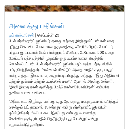
அனைத்து பதில்கள்
டிம் கஸ்டாப்சன்
|
செப்டம்பர் 23
டேல் எர்ன்ஹார்ட் ஜூனியர் தனது தந்தை இறந்துவிட்டார் என்பதை
புரிந்து கொண்ட மோசமான தருணத்தை விவரிக்கிறார். மோட்டார்
பந்தய ஜாம்பவான் டேல் எர்ன்ஹார்ட் சீனியர், டேடோனா-500 என்ற
மோட்டார் பந்தயத்தின் முடிவில் ஒரு பயங்கரமான விபத்தில்
கொல்லப்பட்டார். டேல் எர்ன்ஹார்ட் ஜூனியரும் அந்த பந்தயத்தில்
பங்குபெற்றிருந்தார். “என்னால் மீண்டும் அதை சாதிக்கமுடியாது”
என்ற சத்தம் இளைய எர்ன்ஹார்டடிடமிருந்து வந்தது. “இது அதிர்ச்சி
மற்றும் துக்கம் மற்றும் பயத்தின் மணி.” ஆனால் அதற்கு பின்னர்,
“இனி இதை நான் தனித்து மேற்கொள்ளப்போகிறேன்” என்பதே
தனிமையான உண்மை.
“அப்பா கூட இருப்பது என்பது ஒரு தேர்வுக்கு மறைமுகமாய் எடுத்துச்
செல்லும் பிட் தாளைப் போன்றது” என்று எர்ன்ஹார்ட் ஜூனியர்
ஒப்பிடுகிறார். “அப்பா கூட இருப்பது என்பது அனைத்து
கேள்விகளுக்கும் பதில் தெரிந்திருப்பது போன்று” என்று
உருவகப்படுத்துகிறார்.