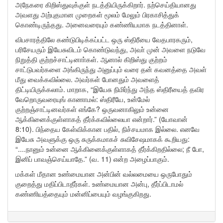
அநேகரை கிறிஸ்துவுக்குள் நடத்தியிருக்கிறார். நற்செய்தியானது
அவளது அற்புதமான முறைகள் மூலம் மேலும் பிரகாசித்துக்
கொண்டிருந்தது. அனைவரையும் கண்ணியமாக நடத்தினாள்.
விபசாரத்திலே கண்டுபிடிக்கப்பட்ட ஒரு ஸ்திரீயை வேதபாரகரும்,
பரிசேயரும் இயேசுவிடம் கொண்டுவந்து, அவா் முன் அவளை நடுவே
நிறுத்தி குற்றச்சாட்டினாா்கள். ஆனால் கிறிஸ்து குற்றம்
சாட்டுபவர்களை அங்கிருந்து அனுப்பும் வரை தன் கவனத்தை அவள்
மீது வைக்கவில்லை. அவர்கள் போனதும் அவளைத்
திட்டியிருக்கலாம். மாறாக, “இயேசு நிமிர்ந்து அந்த ஸ்திரீயைத் தவிர
வேறொருவரையுங் காணாமல்: ஸ்திரீயே, உன்மேல்
குற்றஞ்சாட்டினவர்கள் எங்கே? ஒருவனாகிலும் உன்னை
ஆக்கினைக்குள்ளாகத் தீர்க்கவில்லையா என்றார்.” (யோவான்
8:10). பிந்தைய கேள்விக்கான பதில், நிச்சயமாக இல்லை. எனவே
இயேசு அவளுக்கு ஒரு சுருக்கமாகச் சுவிசேஷமாகக் கூறியது:
“....நானும் உன்னை ஆக்கினைக்குள்ளாகத் தீர்க்கிறதில்லை; நீ போ,
இனிப் பாவஞ்செய்யாதே.” (வ. 11) என்ற அழைப்பாகும்.
மக்கள் மீதான உண்மையான அன்பின் வல்லமையை ஒருபோதும்
குறைத்து மதிப்பிடாதீர்கள். உண்மையான அன்பு, தீர்ப்பிடாமல்
கண்ணியத்தையும் மன்னிப்பையும் வழங்குகிறது.