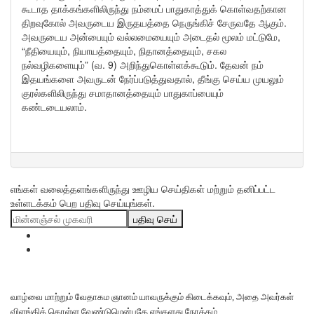
கூடாத தாக்கங்களிலிருந்து நம்மைப் பாதுகாத்துக் கொள்வதற்கான
திறவுகோல் அவருடைய இருதயத்தை நெருங்கிச் சேருவதே ஆகும்.
அவருடைய அன்பையும் வல்லமையையும் அடைதல் மூலம் மட்டுமே,
“நீதியையும், நியாயத்தையும், நிதானத்தையும், சகல
நல்வழிகளையும்” (வ. 9) அறிந்துகொள்ளக்கூடும். தேவன் நம்
இதயங்களை அவருடன் நேர்ப்படுத்துவதால், தீங்கு செய்ய முயலும்
குரல்களிலிருந்து சமாதானத்தையும் பாதுகாப்பையும்
கண்டடையலாம்.
எங்கள் வலைத்தளங்களிருந்து ஊழிய செய்திகள் மற்றும் தனிப்பட்ட
உள்ளடக்கம் பெற பதிவு செய்யுங்கள்.
பதிவு செய்
வாழ்வை மாற்றும் வேதாகம ஞானம் யாவருக்கும் கிடைக்கவும், அதை அவர்கள்
விளங்கிக் கொள்ள வேண்டுமென்பதே எங்களது நோக்கம்.