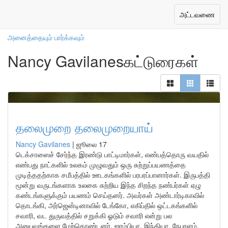
எங்கள் ஆசிரியர்கள்
Toggle
அட்டவணை
navigation
அனைத்தையும் பார்க்கவும்
Nancy Gavilanesகட்டுரைகள்
தலைமுறை தலைமுறையாய்
Nancy Gavilanes
|
ஜூலை 17
டெக்சாஸைச் சேர்ந்த இரண்டு பாட்டிமார்கள், எண்பத்தொரு வயதில்
எண்பது நாட்களில் உலகம் முழுவதும் ஒரு சுற்றுப்பயணத்தை
முடித்ததற்காக சமீபத்தில் ஊடகங்களில் பரபரப்பானார்கள். இருபத்தி
மூன்று வருடங்களாக உலகை சுற்றிய இந்த சிறந்த நண்பர்கள் ஏழு
கண்டங்களுக்கும் பயணம் செய்தனர். அவர்கள் அண்டார்டிகாவில்
தொடங்கி, அர்ஜென்டினாவில் டேங்கோ, எகிப்தில் ஒட்டகங்களில்
சவாரி, வட துருவத்தில் சறுக்கி ஓடும் சவாரி என்று பல
அனுபவங்களை மேற்கொண்டனர். ஜாம்பியா, இந்தியா, நேபாளம்,