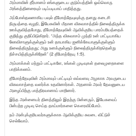
அம்மாவின் தீர்மானம் எங்களுடைய குடும்பத்தின் ஒவ்வொரு
அங்கத்தினரையும் படிப்படியாய் பாதித்தது.
அப்போஸ்தலனாகிய பவுல் தீமோத்தேயுவுக்கு தனது கடைசி
நிருபத்தை எழுதி, இயேசுவின் மீதான விசுவாசத்தில் நிலைத்திருக்க
ஊக்குவித்தபோது, தீமோத்தேயுவின் ஆவிக்குரிய பாரம்பரியத்தைக்
குறித்து குறிப்பிடுகிறார். “அந்த விசுவாசம் முந்தி உன் பாட்டியாகிய
லோவிசாளுக்குள்ளும் உன் தாயாகிய ஐனிக்கேயாளுக்குள்ளும்
நிலைத்திருந்தது; அது உனக்குள்ளும் நிலைத்திருக்கிறதென்று
நிச்சயித்திருக்கிறேன்” (2 தீமோத்தேயு 1:5).
அம்மாக்கள் மற்றும் பாட்டிகளே, உங்கள் முடிவுகள் தலைமுறைகளை
பாதிக்கலாம்.
தீமோத்தேயுவின் அம்மாவும் பாட்டியும் எவ்வளவு அழகாக அவருடைய
விசுவாசத்தை வளர்க்க உதவினார்கள். அதனால் அவர் தேவனுடைய
அழைப்பிற்கு பாத்திரவானாய் மாறினார்.
இந்த அன்னையர் தினத்திலும் இதற்கு பின்னரும், இயேசுவைப்
பின்பற்ற முடிவு செய்த தாய்மார்களை கௌரவிப்போம்.
நம் அன்புக்குரியவர்களுக்காக ஆவிக்குரிய சுவடை விட்டுச்
செல்வோம்.