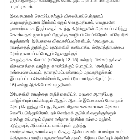
குடும்பத்தையும் கவனித்துக் கொள்ளும் அன்பான மனிதனைப்
பாராட்டினாள்.
இலவசமாகக் கொடுப்பதற்கும் விலையேறப்பெற்றதாய்
பெறுவதற்குமான இரக்கம் எனும் வெகுமதியால், வெறுமனே
நலலவர்களாக இருப்பதைக் கடந்து கிறிஸ்துவின் அன்பைப் பகிர்ந்து
கொள்வதன் மூலம் நாம் பிறருக்கு ஊழியம் செய்கிறோம். எபிரேயரின்
எழுத்தாளர், இயேசுவை விசுவாசிப்பவர்களிடம், “அவருடைய
நாமத்தைத் துதிக்கும் உதடுகளின் கனியாகிய ஸ்தோத்திரபலியை
அவர் மூலமாய் எப்போதும் தேவனுக்குச்
செலுத்தக்கடவோம்” (எபிரெயர் 13:15) என்றார். பின்னர் தங்கள்
விசுவாசத்தை வாழ்ந்து காண்பிக்கும் பொருட்டு, “அன்றியும்
நன்மைசெய்யவும், தானதர்மம்பண்ணவும் மறவாதிருங்கள்;
இப்படிப்பட்ட பலிகளின்மேல் தேவன் பிரியமாயிருக்கிறார்” (வ.
16) என்று ஆக்கியோன் எழுதினார்.
இயேசுவின் நாமத்தை அறிக்கையிட்டு, அவரை ஆராதிப்பது
மகிழ்ச்சியும் பாக்கியமும் ஆகும். ஆனால் இயேசுவைப் போல நாம்
அன்பு செலுத்தும்போது, தேவன் மீதான உண்மையான அன்பை
வெளிப்படுத்துகிறோம். நம் சொந்தக் குடும்பங்களுக்குள்ளும்
அதற்கு அப்பாலும் பிறரை நன்றாக நேசிக்க நம்மை ஆற்றல்
படுத்தவும், அப்படிப்பட்ட வாய்ப்புகள் குறித்து
உணர்வுள்ளவர்களாக்கவும் பரிசுத்த ஆவியானவரிடம் மன்றாடலாம்.
அத்தகைய ஊழிய தருணங்களின் மூலம், கிரியை செய்யும் அன்பின்