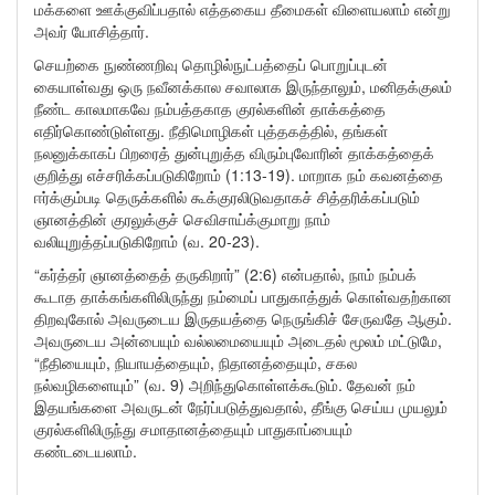
மக்களை ஊக்குவிப்பதால் எத்தகைய தீமைகள் விளையலாம் என்று
அவர் யோசித்தார்.
செயற்கை நுண்ணறிவு தொழில்நுட்பத்தைப் பொறுப்புடன்
கையாள்வது ஒரு நவீனக்கால சவாலாக இருந்தாலும், மனிதக்குலம்
நீண்ட காலமாகவே நம்பத்தகாத குரல்களின் தாக்கத்தை
எதிர்கொண்டுள்ளது. நீதிமொழிகள் புத்தகத்தில், தங்கள்
நலனுக்காகப் பிறரைத் துன்புறுத்த விரும்புவோரின் தாக்கத்தைக்
குறித்து எச்சரிக்கப்படுகிறோம் (1:13-19). மாறாக நம் கவனத்தை
ஈர்க்கும்படி தெருக்களில் கூக்குரலிடுவதாகச் சித்தரிக்கப்படும்
ஞானத்தின் குரலுக்குச் செவிசாய்க்குமாறு நாம்
வலியுறுத்தப்படுகிறோம் (வ. 20-23).
“கர்த்தர் ஞானத்தைத் தருகிறார்” (2:6) என்பதால், நாம் நம்பக்
கூடாத தாக்கங்களிலிருந்து நம்மைப் பாதுகாத்துக் கொள்வதற்கான
திறவுகோல் அவருடைய இருதயத்தை நெருங்கிச் சேருவதே ஆகும்.
அவருடைய அன்பையும் வல்லமையையும் அடைதல் மூலம் மட்டுமே,
“நீதியையும், நியாயத்தையும், நிதானத்தையும், சகல
நல்வழிகளையும்” (வ. 9) அறிந்துகொள்ளக்கூடும். தேவன் நம்
இதயங்களை அவருடன் நேர்ப்படுத்துவதால், தீங்கு செய்ய முயலும்
குரல்களிலிருந்து சமாதானத்தையும் பாதுகாப்பையும்
கண்டடையலாம்.