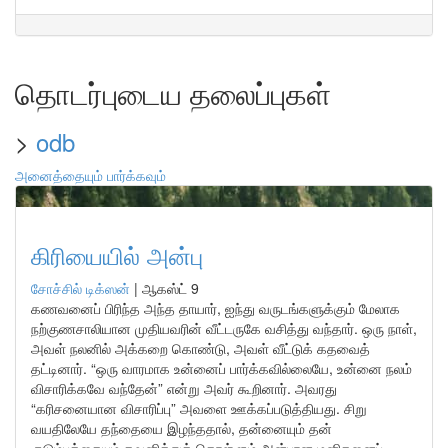
தொடர்புடைய தலைப்புகள்
>
odb
அனைத்தையும் பார்க்கவும்
கிரியையில் அன்பு
சோச்சில் டிக்ஸன்
|
ஆகஸ்ட் 9
கணவனைப் பிரிந்த அந்த தாயார், ஐந்து வருடங்களுக்கும் மேலாக
நற்குணசாலியான முதியவரின் வீட்டருகே வசித்து வந்தார். ஒரு நாள்,
அவள் நலனில் அக்கறை கொண்டு, அவள் வீட்டுக் கதவைத்
தட்டினார். “ஒரு வாரமாக உன்னைப் பார்க்கவில்லையே, உன்னை நலம்
விசாரிக்கவே வந்தேன்” என்று அவர் கூறினார். அவரது
“கரிசனையான விசாரிப்பு” அவளை ஊக்கப்படுத்தியது. சிறு
வயதிலேயே தந்தையை இழந்ததால், தன்னையும் தன்