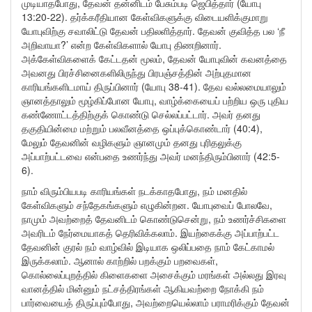
முடியாதபோது, தேவன் தன்னிடம் பேசும்படி ஜெபித்தார் (யோபு
13:20-22). தர்க்கரீதியான கேள்விகளுக்கு விடையளிக்குமாறு
யோபுவிற்கு சவாலிட்டு தேவன் பதிலளித்தார். தேவன் குவித்த பல ‘நீ
அறிவாயா?’ என்ற கேள்விகளால் யோபு திணறினார்.
அக்கேள்விகளைக் கேட்டதன் மூலம், தேவன் யோபுவின் கவனத்தை
அவனது பிரச்சினைகளிலிருந்து பிரபஞ்சத்தின் அற்புதமான
காரியங்களிடமாய் திருப்பினார் (யோபு 38-41). தேவ வல்லமையாலும்
ஞானத்தாலும் மூழ்கிப்போன யோபு, வாழ்க்கையைப் பற்றிய ஒரு புதிய
கண்ணோட்டத்திற்குக் கொண்டு செல்லப்பட்டார். அவர் தனது
தகுதியின்மை மற்றும் பலவீனத்தை ஒப்புக்கொண்டார் (40:4),
மேலும் தேவனின் வழிகளும் ஞானமும் தனது புரிதலுக்கு
அப்பாற்பட்டவை என்பதை உணர்ந்து அவர் மனந்திரும்பினார் (42:5-
6).
நாம் விரும்பியபடி காரியங்கள் நடக்காதபோது, நம் மனதில்
கேள்விகளும் சந்தேகங்களும் எழுகின்றன. யோபுவைப் போலவே,
நாமும் அவற்றைத் தேவனிடம் கொண்டுசென்று, நம் உணர்ச்சிகளை
அவரிடம் நேர்மையாகத் தெரிவிக்கலாம். இயற்கைக்கு அப்பாற்பட்ட
தேவனின் குரல் நம் வாழ்வில் இடியாக ஒலிப்பதை நாம் கேட்காமல்
இருக்கலாம். ஆனால் காற்றில் பறக்கும் பறவைகள்,
கொல்லைப்புறத்தில் கிளைகளை அசைக்கும் மரங்கள் அல்லது இரவு
வானத்தில் மின்னும் நட்சத்திரங்கள் ஆகியவற்றை நோக்கி நம்
பார்வையைத் திருப்பும்போது, அவற்றையெல்லாம் பராமரிக்கும் தேவன்