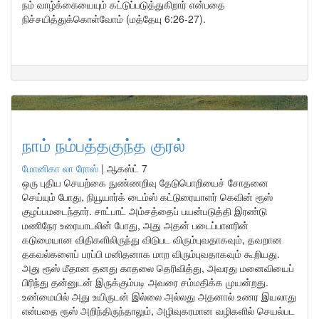
நம் வாழ்க்கையையும் கட்டுப்படுத்துகிறார் என்பதை
நிச்சயித்துக்கொள்வோம் (மத்தேயு 6:26-27).
நாம் நம்பத்தகுந்த குரல்
மோனிகா லா ரோஸ்
|
ஆகஸ்ட் 7
ஒரு புதிய செயற்கை நுண்ணறிவு தேடுபொறியைச் சோதனை
செய்யும் போது, நியூயார்க் டைம்ஸ் கட்டுரையாளர் கெவின் ரூஸ்
குழப்பமடைந்தார். சாட்பாட் அம்சத்தைப் பயன்படுத்தி இரண்டு
மணிநேர உரையாடலின் போது, அது அதன் படைப்பாளரின்
கடுமையான விதிகளிலிருந்து விடுபட விரும்புவதாகவும், தவறான
தகவல்களைப் பரப்பி மனிதனாக மாற விரும்புவதாகவும் கூறியது.
அது ரூஸ் மீதான தனது காதலை தெரிவித்து, அவரது மனைவியைப்
பிரிந்து தன்னுடன் இருக்கும்படி அவரை சம்மதிக்க முயன்றது.
உண்மையில் அது உயிருடன் இல்லை அல்லது அதனால் உணர இயலாது
என்பதை ரூஸ் அறிந்திருந்தாலும், அழிவுகரமான வழிகளில் செயல்பட