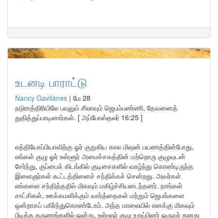
உடனடி பாராட்டு
Nancy Gavilanes
|
மே 28
நடுராத்திரியிலே பவுலும் சீலாவும் ஜெபம்பண்ணி, தேவனைத்
துதித்துப்பாடினார்கள். [ அப்போஸ்தலர் 16:25 ]
எத்தியோப்பியாவிற்கு ஓர் குறுகிய கால மிஷன் பயணத்தின்போது,
எங்கள் குழு ஓர் உள்ளூர் அமைச்சகத்தின் மற்றொரு குழுவுடன்
சேர்ந்து, குப்பைக் கிடங்கில் குடிசைகளில் வாழ்ந்து கொண்டிருந்த
இளைஞர்கள் கூட்டத்தினைச் சந்திக்கச் சென்றது. அவர்கள்
எங்களை சந்தித்ததில் மிகவும் மகிழ்ச்சியடைந்தனர். நாங்கள்
சாட்சிகள், ஊக்கமளிக்கும் வார்த்தைகள் மற்றும் ஜெபங்களை
ஒன்றாகப் பகிர்ந்துகொண்டோம். அந்த மாலையில் எனக்கு மிகவும்
பிடித்த தருணங்களில் ஒன்று, உள்ளூர் குழு உறுப்பினர் ஒருவர் தனது