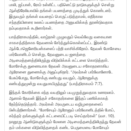
பாலி, ஜப்பான், ரோம் உள்ளிட்ட பதினெட்டு நாடுகளுக்குச் சென்று
ஆஸ்திரேலியாவில் தங்கள் பயணத்தை முடித்துக் கொண்டனர்.
இருவரும் தங்கள் வயதைப் பொருட்படுத்தாமல், எதிர்கால
சந்ததியினரை உலகப் பயணத்தை அனுபவிக்கத் தூண்டுவதாக
நம்புவதாகக் கூறினார்கள்.
யாத்திராகமத்தில், வாழ்நாள் முழுவதும் வெவ்வேறு வகையான
சாகசத்திற்காக தேவனால் சேர்த்துக்கொள்ளப்பட்ட இரண்டு
ஆக்டோஜெனேரியன்களைப் பற்றி வாசிக்கிறோம். தேவன் மோசேயை
பார்வோனிடம் சென்று, தேவனுடைய ஜனத்தை
அடிமைத்தனத்திலிருந்து விடுவிக்கக் கட்டளை கொடுத்தாா்.
மோசேக்கு துணையாக தேவன் அவனுடைய சகோதரனாகிய
ஆரோனை துணைக்கு அனுப்புகிறார். “அவர்கள் பார்வோனோடே
பேசும்போது, மோசேக்கு எண்பது வயதும், ஆரோனுக்கு
எண்பத்துமூன்று வயதுமாயிருந்தது” (யாத்திராகமம் 7:7).
இந்தக் கோரிக்கை எந்த வயதிலும் பயமுறுத்துவதாக உணரலாம்.
ஆனால் தேவன் இந்தச் சகோதரர்களை இந்தப் பணிக்காகத்
தேர்ந்தெடுத்தார். அவர்கள் அவருடைய வழிமுறைகளைப்
பின்பற்றினார்கள். “மோசேயும் ஆரோனும் பார்வோனிடத்தில் போய்,
கர்த்தர் தங்களுக்குக் கட்டளையிட்டபடி செய்தார்கள்” (வச. 10).
நானூறு ஆண்டுகளுக்கும் மேலான அடிமைத்தனத்திலிருந்து தேவன்
தம் மக்களை விடுவித்ததைக் கண்ட பெருமையை மோசேயும்