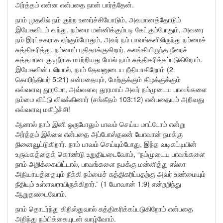
அர்த்தம் என்ன என்பதை நான் பார்த்தேன்.
நாம் முதலில் நம் குற்ற உணர்ச்சியோடும், அவமானத்தோடும்
இயேசுவிடம் வந்து, நம்மை மன்னிக்கும்படி கேட்கும்போதும், அவரை
நம் இரட்சகராக ஏற்கும்போதும், அவர் நம் பாவங்களிலிருந்து நம்மைச்
சுத்திகரித்து, நம்மைப் புதிதாக்குகிறார். கலங்கியிருந்த நீரைச்
சுத்தமான குடிநீராக மாற்றியது போல் நாம் சுத்திகரிக்கப்படுகிறோம்.
இயேசுவின் பலியால், நாம் தேவனுடைய நீதியாகிறோம் (2
கொரிந்தியர் 5:21) என்பதையும், மேற்குக்கும் கிழக்குக்கும்
எவ்வளவு தூரமோ, அவ்வளவு தூரமாய் அவர் நம்முடைய பாவங்களை
நம்மை விட்டு விலக்கினார் (சங்கீதம் 103:12) என்பதையும் அறிவது
எவ்வளவு மகிழ்ச்சி!
ஆனால் நாம் இனி ஒருபோதும் பாவம் செய்ய மாட்டோம் என்று
அர்த்தம் இல்லை என்பதை அப்போஸ்தலன் யோவான் நமக்கு
நினைவூட்டுகிறார். நாம் பாவம் செய்யும்போது, இந்த வடிகட்டியின்
உருவகத்தைக் கொண்டு உறுதியடைவோம், “நம்முடைய பாவங்களை
நாம் அறிக்கையிட்டால், பாவங்களை நமக்கு மன்னித்து எல்லா
அநியாயத்தையும் நீக்கி நம்மைச் சுத்திகரிப்பதற்கு அவர் உண்மையும்
நீதியும் உள்ளவராயிருக்கிறார்.” (1 யோவான் 1:9) என்றறிந்து
ஆறுதலடைவோம்.
நாம் தொடர்ந்து கிறிஸ்துவால் சுத்திகரிக்கப்படுகிறோம் என்பதை
அறிந்து நம்பிக்கையுடன் வாழ்வோம்.