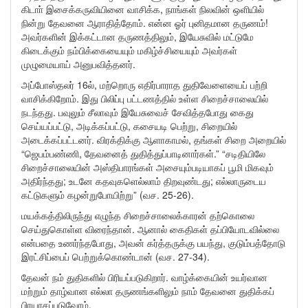
கிடாா் இசைக்கருவியினை வாசிக்க, நாங்கள் நிலவின் ஒளியில்
நின்று தேவனை ஆராதித்தோம். என்ன ஓர் புனிதமான தருணம்!
அவர்களின் இக்கட்டான தருணத்திலும், இயேசுவில் மட்டுமே
கிடைக்கும் நம்பிக்கையையும் மகிழ்ச்சியையும் அவர்கள்
முழுமையாய் அனுபவித்தனர்.
அப்போஸ்தலர் 16ல், மற்றொரு எதிர்பாராத துதிவேளையைப் பற்றி
வாசிக்கிறோம். இது பிலிப்பு பட்டணத்தில் உள்ள சிறைச்சாலையில்
நடந்தது. பவுலும் சீலாவும் இயேசுவைச் சேவித்தபோது கைது
செய்யப்பட்டு, அடிக்கப்பட்டு, கசையடி பெற்று, சிறையில்
அடைக்கப்பட்டனர். விரக்திக்கு ஆளாகாமல், தங்கள் சிறை அறையில்
“ஜெபம்பண்ணி, தேவனைத் துதித்துப்பாடினார்கள்.” “சடிதியிலே
சிறைச்சாலையின் அஸ்திபாரங்கள் அசையும்படியாகப் பூமி மிகவும்
அதிர்ந்தது; உடனே கதவுகளெல்லாம் திறவுண்டது; எல்லாருடைய
கட்டுகளும் கழன்றுபோயிற்று” (வச. 25-26).
மயக்கத்திலிருந்து எழுந்த சிறைச்சாலைக்காரன் தற்கொலை
செய்துகொள்ள விரைந்தான். ஆனால் கைதிகள் தப்பியோடவில்லை
என்பதை உணர்ந்தபோது, அவன் கர்த்தருக்கு பயந்து, குடும்பத்தோடு
இரட்சிப்பைப் பெற்றுக்கொண்டான் (வச. 27-34).
தேவன் நம் துதிகளில் பிரியப்படுகிறார். வாழ்க்கையின் உயர்வான
மற்றும் தாழ்வான எல்லா தருணங்களிலும் நாம் தேவனை துதிக்கப்
பிரயாசப்படுவோம்.