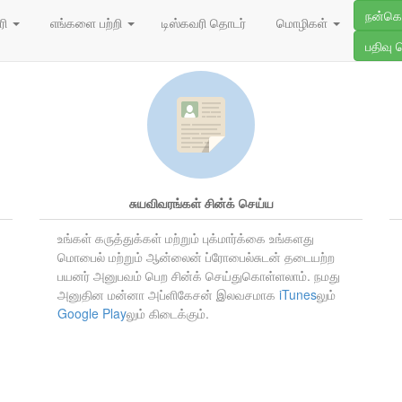
நன்க
ின் தனிப்பட்ட அம்சங்களை அ
ரி
எங்களை பற்றி
டிஸ்கவரி தொடர்
மொழிகள்
பதிவு 
சுயவிவரங்கள் சின்க் செய்ய
உங்கள் கருத்துக்கள் மற்றும் புக்மார்க்கை உங்களது
மொபைல் மற்றும் ஆன்லைன் ப்ரோபைல்சுடன் தடையற்ற
பயனர் அனுபவம் பெற சின்க் செய்துகொள்ளலாம். நமது
அனுதின மன்னா அப்ளிகேசன் இலவசமாக
iTunes
லும்
Google Play
லும் கிடைக்கும்.