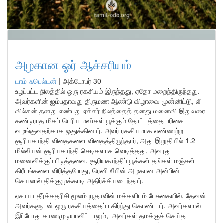
அழகான ஓர் ஆச்சரியம்
டாம் ஃபெல்டன்
|
அக்டோபர் 30
உழப்பட்ட நிலத்தில் ஒரு ரகசியம் இருந்தது, ஏதோ மறைந்திருந்தது.
அவர்களின் ஐம்பதாவது திருமண ஆண்டு விழாவை முன்னிட்டு, லீ
வில்சன் தனது எண்பது ஏக்கர் நிலத்தைத் தனது மனைவி இதுவரை
கண்டிராத மிகப் பெரிய மலா்கள் பூக்கும் தோட்டத்தை பரிசை
வழங்குவதற்காக ஒதுக்கினார். அவர் ரகசியமாக எண்ணற்ற
சூரியகாந்தி விதைகளை விதைத்திருந்தார், அது இறுதியில் 1.2
மில்லியன் சூரியகாந்தி செடிகளாக வெடித்தது, அவரது
மனைவிக்குப் பிடித்தவை. சூரியகாந்திப் பூக்கள் தங்கள் மஞ்சள்
கிரீடங்களை விரித்தபோது, ​​ரெனி லீயின் அழகான அன்பின்
செயலால் திக்குமுக்காடி அதிர்ச்சியடைந்தார்.
ஏசாயா தீர்க்கதரிசி மூலம் யூதாவின் மக்களிடம் பேசுகையில், தேவன்
அவர்களுடன் ஒரு ரகசியத்தைப் பகிர்ந்து கொண்டார். அவர்களால்
இப்போது காணமுடியாவிட்டாலும், அவர்கள் தமக்குச் செய்த