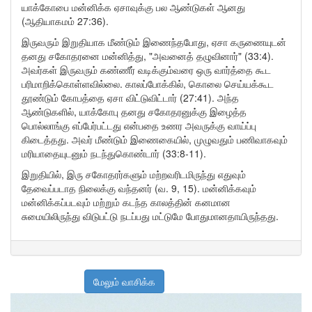
யாக்கோபை மன்னிக்க ஏசாவுக்கு பல ஆண்டுகள் ஆனது
(ஆதியாகமம் 27:36).
இருவரும் இறுதியாக மீண்டும் இணைந்தபோது, ​​​​ஏசா கருணையுடன்
தனது சகோதரனை மன்னித்து, "அவனைத் தழுவினார்" (33:4).
அவர்கள் இருவரும் கண்ணீர் வடிக்கும்வரை ஒரு வார்த்தை கூட
பரிமாறிக்கொள்ளவில்லை. காலப்போக்கில், கொலை செய்யக்கூட
தூண்டும் கோபத்தை ஏசா விட்டுவிட்டார் (27:41). அந்த
ஆண்டுகளில், யாக்கோபு தனது சகோதரனுக்கு இழைத்த
பொல்லாங்கு எப்பேர்பட்டது என்பதை உணர அவருக்கு வாய்ப்பு
கிடைத்தது. அவர் மீண்டும் இணைகையில், முழுவதும் பணிவாகவும்
மரியாதையுடனும் நடந்துகொண்டார் (33:8-11).
இறுதியில், இரு சகோதரர்களும் மற்றவரிடமிருந்து எதுவும்
தேவைப்படாத நிலைக்கு வந்தனர் (வ. 9, 15). மன்னிக்கவும்
மன்னிக்கப்படவும் மற்றும் கடந்த காலத்தின் கனமான
சுமையிலிருந்து விடுபட்டு நடப்பது மட்டுமே போதுமானதாயிருந்தது.
மேலும் வாசிக்க