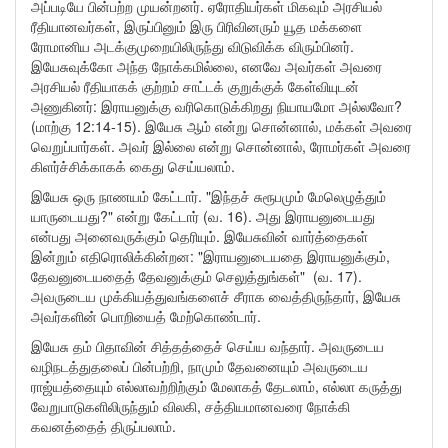
அப்படியே பின்பற்ற முயன்றனர். ஏரோதியர்கள் மிகவும் அரசியல்
ரீதியானவர்கள், இருப்பினும் இரு பிரிவினரும் யூத மக்களை
ரோமானிய அடக்குமுறையிலிருந்து விடுவிக்க விரும்பினர்.
இயேசுவுக்கோ அந்த நோக்கமில்லை, எனவே அவர்கள் அவரை
அரசியல் ரீதியாகக் குற்றம் சாட்டக் குறுக்குக் கேள்வியுடன்
அணுகினர்: இராயனுக்கு வரிகொடுக்கிறது நியாயமோ அல்லவோ?
(மாற்கு 12:14-15). இயேசு ஆம் என்று சொன்னால், மக்கள் அவரை
வெறுப்பார்கள். அவர் இல்லை என்று சொன்னால், ரோமர்கள் அவரை
கிளர்ச்சிக்காகக் கைது செய்யலாம்.
இயேசு ஒரு நாணயம் கேட்டார். "இந்தச் சுரூபமும் மேலெழுத்தும்
யாருடையது?" என்று கேட்டார் (வ. 16). அது இராயனுடையது
என்பது அனைவருக்கும் தெரியும். இயேசுவின் வார்த்தைகள்
இன்றும் எதிரொலிக்கின்றன: "இராயனுடையதை இராயனுக்கும்,
தேவனுடையதைத் தேவனுக்கும் செலுத்துங்கள்" (வ. 17).
அவருடைய முக்கியத்துவங்களைச் சீராக வைத்திருந்தார், இயேசு
அவர்களின் பொறியைத் மேற்கொண்டார்.
இயேசு தம் பிதாவின் சித்தத்தைச் செய்ய வந்தார். அவருடைய
வழிநடத்துதலைப் பின்பற்றி, நாமும் தேவனையும் அவருடைய
ராஜ்யத்தையும் எல்லாவற்றிற்கும் மேலாகத் தேடலாம், எல்லா கருத்து
வேறுபாடுகளிலிருந்தும் விலகி, சத்தியமானவரை நோக்கி
கவனத்தைத் திருப்பலாம்.