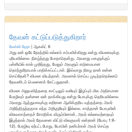
தேவன் கட்டுப்படுத்துகிறார்
லேஸ்லி ஹோ
|
ஆகஸ்ட் 6
அது ஏன் ஒரே நேரத்தில் எல்லாம் சம்பவிக்கிறது என்று விமலாவுக்கு
புரியவில்லை. நிகழ்ந்தது போதாதென்று, அவளது மகளுக்குப்
பள்ளியில் கால் முறிந்தது, மேலும் அவளும் கடுமையான
தொற்றுநோயால் பாதிக்கப்பட்டாள். இவ்வாறு நிகழ நான் என்ன
செய்தேன்? விமலா வியந்தாள். அவளால் செய்ய முடிந்ததெல்லாம்
தேவனிடம் பெலனைக் கேட்பதுதான்.
விமலா அனுபவித்ததை காட்டிலும் வலியும் இழப்பும் மிக அதிகமான
பேரழிவும் தன்னை ஏன் தாக்கியது என்று யோபுக்கு தெரியவில்லை.
அவரது ஆத்துமாவுக்கு எதிரான ஆவிக்குரிய யுத்தத்தை அவர்
அறிந்திருந்ததாக எந்த அறிகுறியும் இல்லை. சாத்தான் யோபுவின்
விசுவாசத்தைச் சோதிக்க விரும்பினான், அவர் எல்லாவற்றையும்
இழந்தால் அவர் தேவனை விட்டு விலகுவார் என்றான் (யோபு 1:6-
12). பேரழிவு ஏற்பட்டபோது, யோபின் நண்பர்கள் அவர் செய்த
பாவங்களுக்காக அவர் தண்டிக்கப்படுகிறார் என்று