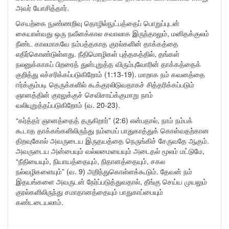
அவர் யோசித்தார்.
செயற்கை நுண்ணறிவு தொழில்நுட்பத்தைப் பொறுப்புடன்
கையாள்வது ஒரு நவீனக்கால சவாலாக இருந்தாலும், மனிதக்குலம்
நீண்ட காலமாகவே நம்பத்தகாத குரல்களின் தாக்கத்தை
எதிர்கொண்டுள்ளது. நீதிமொழிகள் புத்தகத்தில், தங்கள்
நலனுக்காகப் பிறரைத் துன்புறுத்த விரும்புவோரின் தாக்கத்தைக்
குறித்து எச்சரிக்கப்படுகிறோம் (1:13-19). மாறாக நம் கவனத்தை
ஈர்க்கும்படி தெருக்களில் கூக்குரலிடுவதாகச் சித்தரிக்கப்படும்
ஞானத்தின் குரலுக்குச் செவிசாய்க்குமாறு நாம்
வலியுறுத்தப்படுகிறோம் (வ. 20-23).
“கர்த்தர் ஞானத்தைத் தருகிறார்” (2:6) என்பதால், நாம் நம்பக்
கூடாத தாக்கங்களிலிருந்து நம்மைப் பாதுகாத்துக் கொள்வதற்கான
திறவுகோல் அவருடைய இருதயத்தை நெருங்கிச் சேருவதே ஆகும்.
அவருடைய அன்பையும் வல்லமையையும் அடைதல் மூலம் மட்டுமே,
“நீதியையும், நியாயத்தையும், நிதானத்தையும், சகல
நல்வழிகளையும்” (வ. 9) அறிந்துகொள்ளக்கூடும். தேவன் நம்
இதயங்களை அவருடன் நேர்ப்படுத்துவதால், தீங்கு செய்ய முயலும்
குரல்களிலிருந்து சமாதானத்தையும் பாதுகாப்பையும்
கண்டடையலாம்.