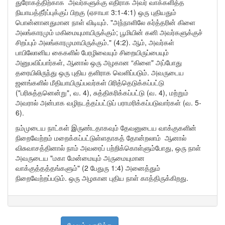
துரோகத்திற்காக அவர்களுக்கு எதிராக அவர் வாக்களித்த
நியாயத்தீர்ப்புக்குப் பிறகு (ஏசாயா 3:1-4:1) ஒரு புதியதும்
பொன்னானதுமான நாள் விடியும். "அந்நாளிலே கர்த்தரின் கிளை
அலங்காரமும் மகிமையுமாயிருக்கும்; பூமியின் கனி அவர்களுக்குச்
சிறப்பும் அலங்காரமுமாயிருக்கும்." (4:2). ஆம், அவர்கள்
பாபிலோனிய கைகளில் பேரழிவையும் சிறையிருப்பையும்
அனுபவிப்பார்கள், ஆனால் ஒரு அழகான “கிளை" அப்போது
தரையிலிருந்து ஒரு புதிய தளிராக வெளிப்படும். அவருடைய
ஜனங்களில் மீதியாயிருப்பவர்கள் பிரித்தெடுக்கப்பட்டு
("பரிசுத்தனென்று", வ. 4), சுத்திகரிக்கப்பட்டு (வ. 4), மற்றும்
அவரால் அன்பாக வழிநடத்தப்பட்டுப் பராமரிக்கப்படுவார்கள் (வ. 5-
6).
நம்முடைய நாட்கள் இருண்டதாகவும் தேவனுடைய வாக்குகளின்
நிறைவேற்றம் மறைக்கப்பட்டுள்ளதாகத் தோன்றலாம் ஆனால்
விசுவாசத்தினால் நாம் அவரைப் பற்றிக்கொள்ளும்போது, ​​ஒரு நாள்
அவருடைய "மகா மேன்மையும் அருமையுமான
வாக்குத்தத்தங்களும்" (2 பேதுரு 1:4) அனைத்தும்
நிறைவேற்றப்படும். ஒரு அழகான புதிய நாள் காத்திருக்கிறது.