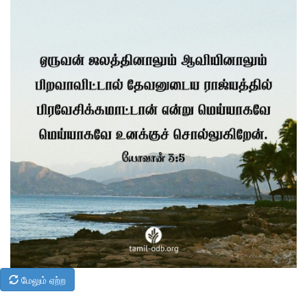
மேலும் ஏற்ற