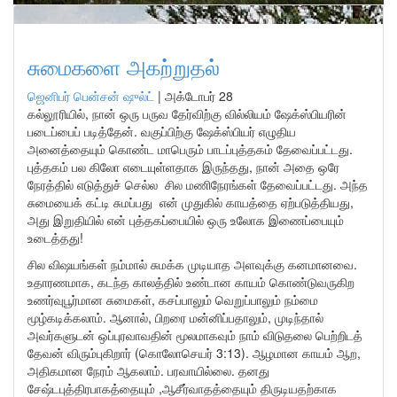
சுமைகளை அகற்றுதல்
ஜெனிபர் பென்சன் ஷுல்ட்
|
அக்டோபர் 28
கல்லூரியில், நான் ஒரு பருவ தேர்விற்கு வில்லியம் ஷேக்ஸ்பியரின்
படைப்பைப் படித்தேன். வகுப்பிற்கு ஷேக்ஸ்பியர் எழுதிய
அனைத்தையும் கொண்ட மாபெரும் பாடப்புத்தகம் தேவைப்பட்டது.
புத்தகம் பல கிலோ எடையுள்ளதாக இருந்தது, நான் அதை ஒரே
நேரத்தில் எடுத்துச் செல்ல சில மணிநேரங்கள் தேவைப்பட்டது. அந்த
சுமையைக் கட்டி சுமப்பது என் முதுகில் காயத்தை ஏற்படுத்தியது,
அது இறுதியில் என் புத்தகப்பையில் ஒரு உலோக இணைப்பையும்
உடைத்தது!
சில விஷயங்கள் நம்மால் சுமக்க முடியாத அளவுக்கு கனமானவை.
உதாரணமாக, கடந்த காலத்தில் உண்டான காயம் கொண்டுவருகிற
உணர்வுபூர்மான சுமைகள், கசப்பாலும் வெறுப்பாலும் நம்மை
மூழ்கடிக்கலாம். ஆனால், பிறரை மன்னிப்பதாலும், முடிந்தால்
அவர்களுடன் ஒப்புரவாவதின் மூலமாகவும் நாம் விடுதலை பெற்றிடத்
தேவன் விரும்புகிறார் (கொலோசெயர் 3:13). ஆழமான காயம் ஆற,
அதிகமான நேரம் ஆகலாம். பரவாயில்லை. தனது
சேஷ்டபுத்திரபாகத்தையும் ,ஆசீர்வாதத்தையும் திருடியதற்காக