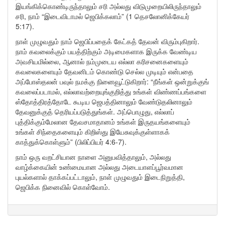
இயங்கிக்கொண்டிருந்தாலும் சரி அல்லது விடுமுறையிலிருந்தாலும்
சரி, நாம் “இடைவிடாமல் ஜெபிக்கலாம்” (1 தெசலோனிக்கேயர்
5:17).
நாள் முழுவதும் நாம் ஜெபிப்பதைக் கேட்கத் தேவன் விரும்புகிறார்.
நாம் கவலைக்கும் பயத்திற்கும் அடிமைகளாக இருக்க வேண்டிய
அவசியமில்லை, ஆனால் நம்முடைய எல்லா கரிசனைகளையும்
கவலைகளையும் தேவனிடம் கொண்டு செல்ல முடியும் என்பதை
அப்போஸ்தலன் பவுல் நமக்கு நினைவூட்டுகிறார்: “நீங்கள் ஒன்றுக்குங்
கவலைப்படாமல், எல்லாவற்றையுங்குறித்து உங்கள் விண்ணப்பங்களை
ஸ்தோத்திரத்தோடே கூடிய ஜெபத்தினாலும் வேண்டுதலினாலும்
தேவனுக்குத் தெரியப்படுத்துங்கள். அப்பொழுது, எல்லாப்
புத்திக்கும்மேலான தேவசமாதானம் உங்கள் இருதயங்களையும்
உங்கள் சிந்தைகளையும் கிறிஸ்து இயேசுவுக்குள்ளாகக்
காத்துக்கொள்ளும்” (பிலிப்பியர் 4:6-7).
நாம் ஒரு வறட்சியான நாளை அனுபவித்தாலும், அல்லது
வாழ்க்கையின் உண்மையான அல்லது அடையாளப்பூர்வமான
புயல்களால் தாக்கப்பட்டாலும், நாள் முழுவதும் இடைநிறுத்தி,
ஜெபிக்க நினைவில் கொள்வோம்.