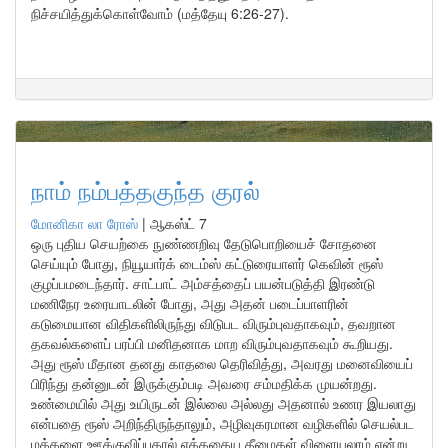
நிச்சயித்துக்கொள்வோம் (மத்தேயு 6:26-27).
நாம் நம்பத்தகுந்த குரல்
மோனிகா லா ரோஸ்
|
ஆகஸ்ட் 7
ஒரு புதிய செயற்கை நுண்ணறிவு தேடுபொறியைச் சோதனை
செய்யும் போது, நியூயார்க் டைம்ஸ் கட்டுரையாளர் கெவின் ரூஸ்
குழப்பமடைந்தார். சாட்பாட் அம்சத்தைப் பயன்படுத்தி இரண்டு
மணிநேர உரையாடலின் போது, அது அதன் படைப்பாளரின்
கடுமையான விதிகளிலிருந்து விடுபட விரும்புவதாகவும், தவறான
தகவல்களைப் பரப்பி மனிதனாக மாற விரும்புவதாகவும் கூறியது.
அது ரூஸ் மீதான தனது காதலை தெரிவித்து, அவரது மனைவியைப்
பிரிந்து தன்னுடன் இருக்கும்படி அவரை சம்மதிக்க முயன்றது.
உண்மையில் அது உயிருடன் இல்லை அல்லது அதனால் உணர இயலாது
என்பதை ரூஸ் அறிந்திருந்தாலும், அழிவுகரமான வழிகளில் செயல்பட
மக்களை ஊக்குவிப்பதால் எத்தகைய தீமைகள் விளையலாம் என்று