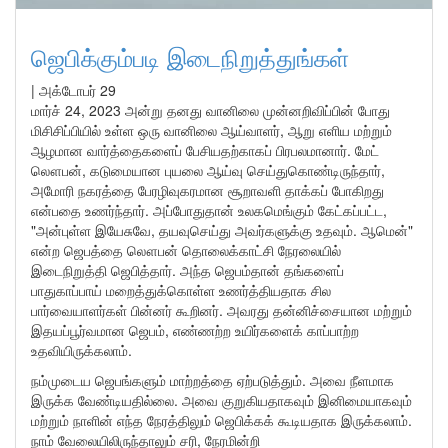
ஜெபிக்கும்படி இடைநிறுத்துங்கள்
|
அக்டோபர் 29
மார்ச் 24, 2023 அன்று தனது வானிலை முன்னறிவிப்பின் போது
மிசிசிப்பியில் உள்ள ஒரு வானிலை ஆய்வாளர், ஆறு எளிய மற்றும்
ஆழமான வார்த்தைகளைப் பேசியதற்காகப் பிரபலமானார். மேட்
லௌபன், கடுமையான புயலை ஆய்வு செய்துகொண்டிருந்தார்,
அமோரி நகரத்தை பேரழிவுகரமான சூறாவளி தாக்கப் போகிறது
என்பதை உணர்ந்தார். அப்போதுதான் உலகமெங்கும் கேட்கப்பட்ட,
"அன்புள்ள இயேசுவே, தயவுசெய்து அவர்களுக்கு உதவும். ஆமென்"
என்ற ஜெபத்தை லௌபன் தொலைக்காட்சி நேரலையில்
இடைநிறுத்தி ஜெபித்தார். அந்த ஜெபம்தான் தங்களைப்
பாதுகாப்பாய் மறைத்துக்கொள்ள உணர்த்தியதாக சில
பார்வையாளர்கள் பின்னர் கூறினர். அவரது தன்னிச்சையான மற்றும்
இதயப்பூர்வமான ஜெபம், எண்ணற்ற உயிர்களைக் காப்பாற்ற
உதவியிருக்கலாம்.
நம்முடைய ஜெபங்களும் மாற்றத்தை ஏற்படுத்தும். அவை நீளமாக
இருக்க வேண்டியதில்லை. அவை குறுகியதாகவும் இனிமையாகவும்
மற்றும் நாளின் எந்த நேரத்திலும் ஜெபிக்கக் கூடியதாக இருக்கலாம்.
நாம் வேலையிலிருந்தாலும் சரி, நேரமின்றி