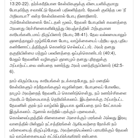
13:20-22). தர்க்கரீதியான கேள்விகளுக்கு விடையளிக்குமாறு
யோபுவிற்கு சவாலிட்டு தேவன் பதிலளித்தார். தேவன் குவித்த பல ‘நீ
அறிவாயா?’ என்ற கேள்விகளால் யோபு திணறினார்.
அக்கேள்விகளைக் கேட்டதன் மூலம், தேவன் யோபுவின் கவனத்தை
அவனது பிரச்சினைகளிலிருந்து பிரபஞ்சத்தின் அற்புதமான
காரியங்களிடமாய் திருப்பினார் (யோபு 38-41). தேவ வல்லமையாலும்
ஞானத்தாலும் மூழ்கிப்போன யோபு, வாழ்க்கையைப் பற்றிய ஒரு புதிய
கண்ணோட்டத்திற்குக் கொண்டு செல்லப்பட்டார். அவர் தனது
தகுதியின்மை மற்றும் பலவீனத்தை ஒப்புக்கொண்டார் (40:4),
மேலும் தேவனின் வழிகளும் ஞானமும் தனது புரிதலுக்கு
அப்பாற்பட்டவை என்பதை உணர்ந்து அவர் மனந்திரும்பினார் (42:5-
6).
நாம் விரும்பியபடி காரியங்கள் நடக்காதபோது, நம் மனதில்
கேள்விகளும் சந்தேகங்களும் எழுகின்றன. யோபுவைப் போலவே,
நாமும் அவற்றைத் தேவனிடம் கொண்டுசென்று, நம் உணர்ச்சிகளை
அவரிடம் நேர்மையாகத் தெரிவிக்கலாம். இயற்கைக்கு அப்பாற்பட்ட
தேவனின் குரல் நம் வாழ்வில் இடியாக ஒலிப்பதை நாம் கேட்காமல்
இருக்கலாம். ஆனால் காற்றில் பறக்கும் பறவைகள்,
கொல்லைப்புறத்தில் கிளைகளை அசைக்கும் மரங்கள் அல்லது இரவு
வானத்தில் மின்னும் நட்சத்திரங்கள் ஆகியவற்றை நோக்கி நம்
பார்வையைத் திருப்பும்போது, அவற்றையெல்லாம் பராமரிக்கும் தேவன்
நம் வாழ்க்கையையும் கட்டுப்படுத்துகிறார் என்பதை