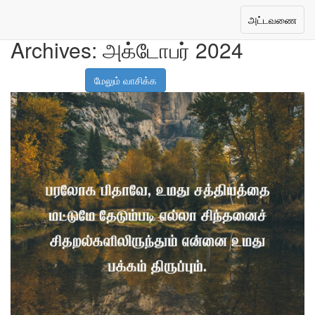
Toggle
அட்டவணை
navigation
Archives:
அக்டோபர் 2024
மேலும் வாசிக்க