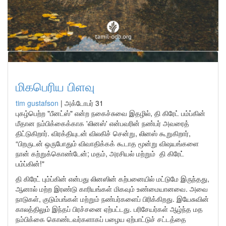
மிகபெரிய பிளவு
tim gustafson
|
அக்டோபர் 31
புகழ்பெற்ற "பீனட்ஸ்" என்ற நகைச்சுவை இதழில், தி கிரேட் பம்ப்கின்
மீதான நம்பிக்கைக்காக 'லினஸ்' என்பவரின் நண்பர் அவரைத்
திட்டுகிறார். விரக்தியுடன் விலகிச் சென்று, லினஸ் கூறுகிறார்,
“பிறருடன் ஒருபோதும் விவாதிக்கக் கூடாத மூன்று விஷயங்களை
நான் கற்றுக்கொண்டேன்; மதம், அரசியல் மற்றும் தி கிரேட்
பம்ப்கின்!"
தி கிரேட் பும்ப்கின் என்பது லினஸின் கற்பனையில் மட்டுமே இருந்தது,
ஆனால் மற்ற இரண்டு காரியங்கள் மிகவும் உண்மையானவை. அவை
நாடுகள், குடும்பங்கள் மற்றும் நண்பர்களைப் பிரிக்கிறது. இயேசுவின்
காலத்திலும் இந்தப் பிரச்சனை ஏற்பட்டது. பரிசேயர்கள் ஆழ்ந்த மத
நம்பிக்கை கொண்டவர்களாகப் பழைய ஏற்பாட்டுச் சட்டத்தை