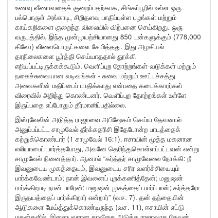
உணவு வீணாவதைக் குறைப்பதற்காக, சிங்கப்பூரில் உள்ள ஒரு
பல்பொருள் அங்காடி, சிறிதளவு பாதிப்புள்ள பழங்கள் மற்றும்
காய்கறிகளை குறைந்த விலையில் விற்பனை செய்கிறது. ஒரு
வருடத்தில், இந்த முன்முயற்சியானது 850 டன்களுக்கும் (778,000
கிலோ) விளைபொருட்களை சேமித்தது. இது அழகியல்
தரநிலைகளை பூர்த்தி செய்யாததால் தூக்கி
எறியப்பட்டிருக்கக்கூடும். வெளிப்புற தோற்றங்கள்-வடுக்கள் மற்றும்
நகைச்சுவையான வடிவங்கள் - சுவை மற்றும் ஊட்டச்சத்து
அவைகளின் மதிப்பைப் பாதிக்காது என்பதை கடைக்காரர்கள்
விரைவில் அறிந்து கொண்டனர். வெளிப்புற தோற்றங்கள் உள்ளே
இருப்பதை எப்போதும் தீர்மானிப்பதில்லை.
இஸ்ரவேலின் அடுத்த ராஜாவை அபிஷேகம் செய்ய தேவனால்
அனுப்பப்பட்ட சாமுவேல் தீர்க்கதரிசி இதேபோன்ற பாடத்தைக்
கற்றுக்கொண்டார் (1 சாமுவேல் 16:1). ஈசாயின் மூத்த மகனான
எலியாபைப் பார்த்தபோது, அவனே தெரிந்துகொள்ளப்பட்டவன் என்று
சாமுவேல் நினைத்தார். ஆனால் “கர்த்தர் சாமுவேலை நோக்கி: நீ
இவனுடைய முகத்தையும், இவனுடைய சரிர வளர்ச்சியையும்
பார்க்கவேண்டாம்; நான் இவனைப் புறக்கணித்தேன்; மனுஷன்
பார்க்கிறபடி நான் பாரேன்; மனுஷன் முகத்தைப் பார்ப்பான்; கர்த்தரோ
இருதயத்தைப் பார்க்கிறார் என்றார்” (வச. 7). தன் தந்தையின்
ஆடுகளை மேய்த்துக்கொண்டிருந்த (வச. 11), ஈசாயின் எட்டு
மகன்களில், இளையவரான தாவீதை அடுத்த ராஜாவாக தேவன்