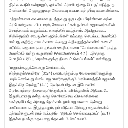
தீர்க்க கூடும் என்றாலும், ஓய்வின் அவசியத்தை பொருட்படுத்தாத
அவர்களின் அணுகுமுறை அவ்வளவு சுலபமாகத் தீர்வு காணவில்லை.
மற்றவர்களை கவனமாக நடத்துவது ஒரு புதிய பிரச்சினை அல்ல.
அப்போஸ்தலனாகிய பவுல், வேலையாட்கள் தங்கள் எஜமானர்களின்
சொத்தாகக் கருதப்பட்ட காலத்தில் வாழ்ந்தார். ஆயினும்கூட,
கிறிஸ்துவின் சாயலுள்ள குடும்பங்கள் எவ்வாறு செயல்பட வேண்டும்
என்பது குறித்த சபைக்கான அவரது அறிவுறுத்தல்களின் கடைசி
வரியில், எஜமானர்கள் தங்கள் ஊழியர்களை “செவ்வையாய்” நடத்த
வேண்டும் என்று கூறுகிறார் (கொலோசெயர் 4:1). மற்றொரு
மொழிபெயர்ப்பு, “அவர்களுக்கு நியாயம் செய்யுங்கள்” என்கிறது.
“மனுஷர்களுக்கென்று செய்யாமல்,
கர்த்தருக்கென்றே” (3:24) பணியாற்றும்படி வேலைகாரர்களுக்கு
பவுல் சொல்வது போல், எஜமானர்களுக்கும் “பரலோகத்தில் எஜமான்
இருக்கிறாரென்று” (4:1) அவர்கள் மீதான இயேசுவின்
அதிகாரத்தை நினைவுபடுத்துகிறார். கிறிஸ்துவின் அதிகாரமே
இறுதியானது என்று வாழ கொலோசெய விசுவாசிகளை
ஊக்குவிப்பதே அவரது நோக்கம். நாம் எஜமானாக அல்லது
பணியாளனாக இருந்தாலும், நம் வீடுகள் அல்லது சமூகங்களில்
மற்றவர்களுடன் நாம் நடப்பதில், “நீதியும் செவ்வையுமாய்” (வ.1)
இருக்க நமக்கு உதவுமாறு தேவனிடம் கேட்கலாம்.