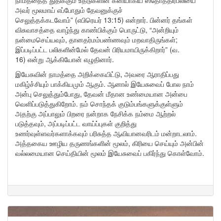
நாமத்தைத் துதிக்கும் உதடுகளின் கனியாகிய ஸ்தோத்திரபலியை
அவர் மூலமாய் எப்போதும் தேவனுக்குச்
செலுத்தக்கடவோம்” (எபிரெயர் 13:15) என்றார். பின்னர் தங்கள்
விசுவாசத்தை வாழ்ந்து காண்பிக்கும் பொருட்டு, “அன்றியும்
நன்மைசெய்யவும், தானதர்மம்பண்ணவும் மறவாதிருங்கள்;
இப்படிப்பட்ட பலிகளின்மேல் தேவன் பிரியமாயிருக்கிறார்” (வ.
16) என்று ஆக்கியோன் எழுதினார்.
இயேசுவின் நாமத்தை அறிக்கையிட்டு, அவரை ஆராதிப்பது
மகிழ்ச்சியும் பாக்கியமும் ஆகும். ஆனால் இயேசுவைப் போல நாம்
அன்பு செலுத்தும்போது, தேவன் மீதான உண்மையான அன்பை
வெளிப்படுத்துகிறோம். நம் சொந்தக் குடும்பங்களுக்குள்ளும்
அதற்கு அப்பாலும் பிறரை நன்றாக நேசிக்க நம்மை ஆற்றல்
படுத்தவும், அப்படிப்பட்ட வாய்ப்புகள் குறித்து
உணர்வுள்ளவர்களாக்கவும் பரிசுத்த ஆவியானவரிடம் மன்றாடலாம்.
அத்தகைய ஊழிய தருணங்களின் மூலம், கிரியை செய்யும் அன்பின்
வல்லமையான செய்தியின் மூலம் இயேசுவைப் பகிர்ந்து கொள்வோம்.