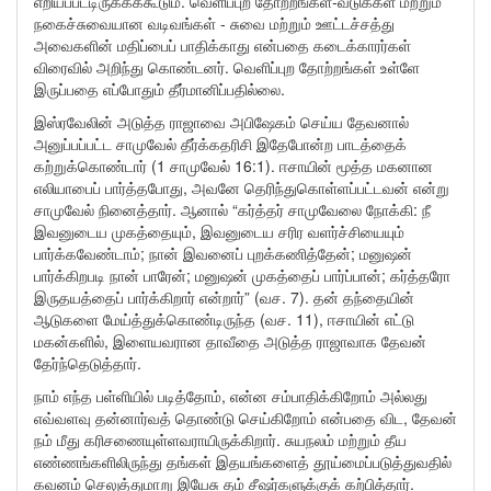
எறியப்பட்டிருக்கக்கூடும். வெளிப்புற தோற்றங்கள்-வடுக்கள் மற்றும்
நகைச்சுவையான வடிவங்கள் - சுவை மற்றும் ஊட்டச்சத்து
அவைகளின் மதிப்பைப் பாதிக்காது என்பதை கடைக்காரர்கள்
விரைவில் அறிந்து கொண்டனர். வெளிப்புற தோற்றங்கள் உள்ளே
இருப்பதை எப்போதும் தீர்மானிப்பதில்லை.
இஸ்ரவேலின் அடுத்த ராஜாவை அபிஷேகம் செய்ய தேவனால்
அனுப்பப்பட்ட சாமுவேல் தீர்க்கதரிசி இதேபோன்ற பாடத்தைக்
கற்றுக்கொண்டார் (1 சாமுவேல் 16:1). ஈசாயின் மூத்த மகனான
எலியாபைப் பார்த்தபோது, அவனே தெரிந்துகொள்ளப்பட்டவன் என்று
சாமுவேல் நினைத்தார். ஆனால் “கர்த்தர் சாமுவேலை நோக்கி: நீ
இவனுடைய முகத்தையும், இவனுடைய சரிர வளர்ச்சியையும்
பார்க்கவேண்டாம்; நான் இவனைப் புறக்கணித்தேன்; மனுஷன்
பார்க்கிறபடி நான் பாரேன்; மனுஷன் முகத்தைப் பார்ப்பான்; கர்த்தரோ
இருதயத்தைப் பார்க்கிறார் என்றார்” (வச. 7). தன் தந்தையின்
ஆடுகளை மேய்த்துக்கொண்டிருந்த (வச. 11), ஈசாயின் எட்டு
மகன்களில், இளையவரான தாவீதை அடுத்த ராஜாவாக தேவன்
தேர்ந்தெடுத்தார்.
நாம் எந்த பள்ளியில் படித்தோம், என்ன சம்பாதிக்கிறோம் அல்லது
எவ்வளவு தன்னார்வத் தொண்டு செய்கிறோம் என்பதை விட, தேவன்
நம் மீது கரிசணையுள்ளவராயிருக்கிறார். சுயநலம் மற்றும் தீய
எண்ணங்களிலிருந்து தங்கள் இதயங்களைத் தூய்மைப்படுத்துவதில்
கவனம் செலுத்துமாறு இயேசு தம் சீஷர்களுக்குக் கற்பித்தார்.