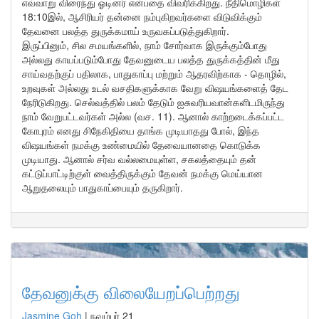
எவ்வாறு விரைந்து ஓடினர் என்பதை விவரிக்கிறது. நீதிமொழிகள்
18:10இல், ஆசிரியர் தன்னை நம்புகிறவர்களை விடுவிக்கும்
தேவனை பலத்த துருக்கமாய் உருவகப்படுத்துகிறார்.
இருப்பினும், சில சமயங்களில், நாம் சோர்வாக இருக்கும்போது
அல்லது காயப்படும்போது தேவனுடைய பலத்த துருக்கத்தின் மீது
சாய்வதற்குப் பதிலாக, பாதுகாப்பு மற்றும் ஆதரவிற்காக - தொழில்,
உறவுகள் அல்லது உடல் வசதிகளுக்காக வேறு விஷயங்களைத் தேட
நேரிடுகிறது. செல்வத்தில் பலம் தேடும் ஐசுவரியவான்களிடமிருந்து
நாம் வேறுபட்டவர்கள் அல்ல (வச. 11). ஆனால் காற்றடைக்கப்பட்ட
கோபுரம் எனது சிநேகிதியை தாங்க முடியாதது போல், இந்த
விஷயங்கள் நமக்கு உண்மையில் தேவையானதை கொடுக்க
முடியாது. ஆனால் சர்வ வல்லமையுள்ள, சகலத்தையும் தன்
கட்டுப்பாட்டிற்குள் வைத்திருக்கும் தேவன் நமக்கு மெய்யான
ஆறுதலையும் பாதுகாப்பையும் தருகிறார்.
தேவனுக்கு விலையேறப்பெற்றது
Jasmine Goh
|
நவம்பர் 21