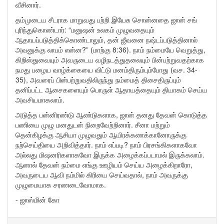
வீசினார்.
தம்முடைய சீடராக மாறுவது பற்றி இயேசு சொன்னதை ஜான் சங்
புரிந்துகொண்டார்: “மனுஷன் உலகம் முழுவதையும்
ஆதாயப்படுத்திக்கொண்டாலும், தன் ஜீவனை நஷ்டப்படுத்தினால்
அவனுக்கு லாபம் என்ன?” (மாற்கு 8:36). நாம் நம்மையே வெறுத்து,
கிறிஸ்துவையும் அவருடைய வழிநடத்துதலையும் பின்பற்றுவதற்காக
நமது பழைய வாழ்க்கையை விட்டு மனம்திரும்பும்போது (வச. 34-
35), அவரைப் பின்பற்றுவதிலிருந்து நம்மைத் திசைதிருப்பும்
தனிப்பட்ட ஆசைகளையும் பொருள் ஆதாயத்தையும் தியாகம் செய்ய
அவசியமாகலாம்.
அடுத்த பன்னிரண்டு ஆண்டுகளாக, ஜான் தனது தேவன் கொடுத்த
பணியை முழு மனதுடன் நிறைவேற்றினார். சீனா மற்றும்
தென்கிழக்கு ஆசியா முழுவதும் ஆயிரக்கணக்கானோருக்கு
நற்செய்தியை அறிவித்தார். நாம் எப்படி? நாம் பிரசங்கிகளாகவோ
அல்லது மிஷனரிகளாகவோ இருக்க அழைக்கப்படாமல் இருக்கலாம்.
ஆனால் தேவன் நம்மை எங்கு ஊழியம் செய்ய அழைக்கிறாரோ,
அவருடைய ஆவி நம்மில் கிரியை செய்வதால், நாம் அவருக்கு
முழுமையாக சரணடைவோமாக.
- ஜாஸ்மின் கோ