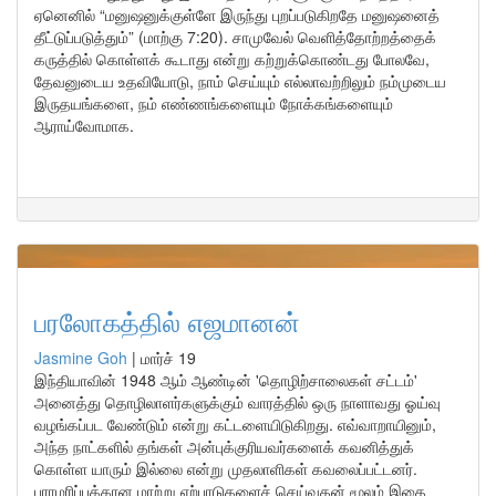
ஏனெனில் “மனுஷனுக்குள்ளே இருந்து புறப்படுகிறதே மனுஷனைத்
தீட்டுப்படுத்தும்” (மாற்கு 7:20). சாமுவேல் வெளித்தோற்றத்தைக்
கருத்தில் கொள்ளக் கூடாது என்று கற்றுக்கொண்டது போலவே,
தேவனுடைய உதவியோடு, நாம் செய்யும் எல்லாவற்றிலும் நம்முடைய
இருதயங்களை, நம் எண்ணங்களையும் நோக்கங்களையும்
ஆராய்வோமாக.
பரலோகத்தில் எஜமானன்
Jasmine Goh
|
மார்ச் 19
இந்தியாவின் 1948 ஆம் ஆண்டின் 'தொழிற்சாலைகள் சட்டம்'
அனைத்து தொழிலாளர்களுக்கும் வாரத்தில் ஒரு நாளாவது ஓய்வு
வழங்கப்பட வேண்டும் என்று கட்டளையிடுகிறது. எவ்வாறாயினும்,
அந்த நாட்களில் தங்கள் அன்புக்குரியவர்களைக் கவனித்துக்
கொள்ள யாரும் இல்லை என்று முதலாளிகள் கவலைப்பட்டனர்.
பராமரிப்புக்கான மாற்று ஏற்பாடுகளைச் செய்வதன் மூலம் இதை