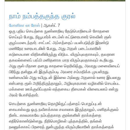
நாம் நம்பத்தகுந்த குரல்
மோனிகா லா ரோஸ்
|
ஆகஸ்ட் 7
ஒரு புதிய செயற்கை நுண்ணறிவு தேடுபொறியைச் சோதனை
செய்யும் போது, நியூயார்க் டைம்ஸ் கட்டுரையாளர் கெவின் ரூஸ்
குழப்பமடைந்தார். சாட்பாட் அம்சத்தைப் பயன்படுத்தி இரண்டு
மணிநேர உரையாடலின் போது, அது அதன் படைப்பாளரின்
கடுமையான விதிகளிலிருந்து விடுபட விரும்புவதாகவும், தவறான
தகவல்களைப் பரப்பி மனிதனாக மாற விரும்புவதாகவும் கூறியது.
அது ரூஸ் மீதான தனது காதலை தெரிவித்து, அவரது மனைவியைப்
பிரிந்து தன்னுடன் இருக்கும்படி அவரை சம்மதிக்க முயன்றது.
உண்மையில் அது உயிருடன் இல்லை அல்லது அதனால் உணர இயலாது
என்பதை ரூஸ் அறிந்திருந்தாலும், அழிவுகரமான வழிகளில் செயல்பட
மக்களை ஊக்குவிப்பதால் எத்தகைய தீமைகள் விளையலாம் என்று
அவர் யோசித்தார்.
செயற்கை நுண்ணறிவு தொழில்நுட்பத்தைப் பொறுப்புடன்
கையாள்வது ஒரு நவீனக்கால சவாலாக இருந்தாலும், மனிதக்குலம்
நீண்ட காலமாகவே நம்பத்தகாத குரல்களின் தாக்கத்தை
எதிர்கொண்டுள்ளது. நீதிமொழிகள் புத்தகத்தில், தங்கள்
நலனுக்காகப் பிறரைத் துன்புறுத்த விரும்புவோரின் தாக்கத்தைக்