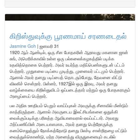
கிறிஸ்துவுக்கு பூரணமாய் சரணடைதல்
Jasmine Goh
|
ஜனவரி 31
1920 ஆம் ஆண்டில், ஒரு சீன போதகரின் ஆறாவது மகனான ஜான்
சுங், அமெரிக்காவில் உள்ள ஒரு பல்கலைக்கழகத்தில் படிக்க
உதவித்தொகை பெற்றார். அவர் உயர்ந்த மதிப்பெண்களுடன் பட்டம்
பெற்றார். முதுகலை படிப்பை முடித்து, முனைவர் பட்டமும் பெற்றார்.
ஆனால் அவர் தனது படிப்பைத் தொடரும்போது, தேவனை விட்டு
விலகிச் சென்றார். பின்னர், 1927இல் ஒரு இரவு, அவர் தனது
வாழ்க்கையை கிறிஸ்துவிடம் ஒப்படைத்தார் மற்றும் ஒரு போதகராகும்
அழைப்பைப் பெற்றார்.
பல அதிக ஊதியம் பெறும் வாய்ப்புகள் அவருக்கு சீனாவில் மீண்டும்
காத்திருந்தன. ஆனால் அவருடைய இலட்சியங்களை ஒதுக்கி
வைக்கும்படிக்கு பரிசுத்த ஆவியானவரால் ஏவப்பட்டார். அவரது
அர்ப்பணிப்பின் அடையாளமாக, அவர் தனது பெற்றோருக்கு
கனம்செலுத்தும் நோக்கத்தோடு தனது பிஎச்டி சான்றிதழை மட்டும்
வைத்துக்கொண்டு, மற்ற அனைத்து விருதுகளையும் கடலில்