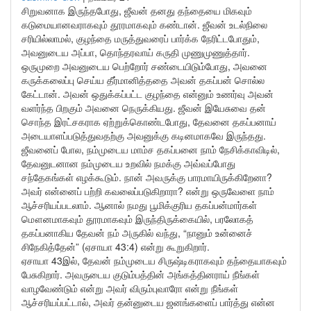
சிறுவனாக இருந்தபோது, ஜீவன் தனது தந்தையை மிகவும்
கடுமையானவராகவும் தூரமாகவும் கண்டான். ஜீவன் உடல்நிலை
சரியில்லாமல், குழந்தை மருத்துவரைப் பார்க்க நேரிட்டபோதும்,
அவனுடைய அப்பா, தொந்தரவாய் கருதி முணுமுணுத்தார்.
ஒருமுறை அவனுடைய பெற்றோர் சண்டையிடும்போது, அவனை
கருக்கலைப்பு செய்ய தீர்மானித்ததை அவன் தகப்பன் சொல்ல
கேட்டான். அவன் ஒதுக்கப்பட்ட குழந்தை என்னும் உணர்வு அவன்
வளர்ந்த பிறகும் அவனை நெருக்கியது. ஜீவன் இயேசுவை தன்
சொந்த இரட்சகராக ஏற்றுக்கொண்டபோது, தேவனை தகப்பனாய்
அடையாளப்படுத்துவதற்கு அவனுக்கு கடினமாகவே இருந்தது.
ஜீவனைப் போல, நம்முடைய மாம்ச தகப்பனை நாம் நேசிக்காவிடில்,
தேவனுடனான நம்முடைய உறவில் நமக்கு அவ்வப்போது
சந்தேகங்கள் எழக்கூடும். நான் அவருக்கு பாரமாயிருக்கிறேனா?
அவர் என்னைப் பற்றி கவலைப்படுகிறாரா? என்று ஒருவேளை நாம்
ஆச்சரியப்படலாம். ஆனால் நமது பூமிக்குரிய தகப்பன்மார்கள்
மௌனமாகவும் தூரமாகவும் இருந்திருக்கையில், பரலோகத்
தகப்பனாகிய தேவன் நம் அருகில் வந்து, “நானும் உன்னைச்
சிநேகித்தேன்” (ஏசாயா 43:4) என்று கூறுகிறார்.
ஏசாயா 43இல், தேவன் நம்முடைய சிருஷ்டிகராகவும் தந்தையாகவும்
பேசுகிறார். அவருடைய குடும்பத்தின் அங்கத்தினராய் நீங்கள்
வாழவேண்டும் என்று அவர் விரும்புவாரோ என்று நீங்கள்
ஆச்சரியப்பட்டால், அவர் தன்னுடைய ஜனங்களைப் பார்த்து என்ன