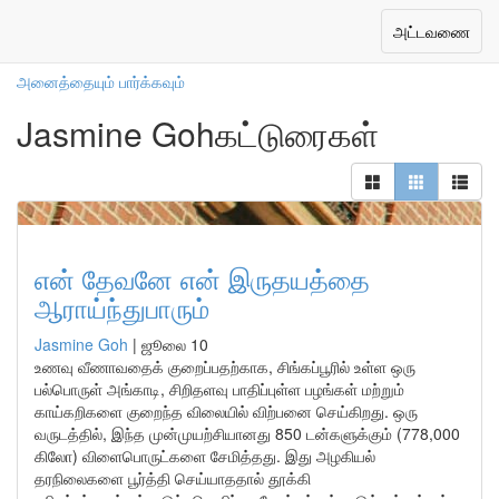
எங்கள் ஆசிரியர்கள்
Toggle
அட்டவணை
navigation
அனைத்தையும் பார்க்கவும்
Jasmine Gohகட்டுரைகள்
என் தேவனே என் இருதயத்தை
ஆராய்ந்துபாரும்
Jasmine Goh
|
ஜூலை 10
உணவு வீணாவதைக் குறைப்பதற்காக, சிங்கப்பூரில் உள்ள ஒரு
பல்பொருள் அங்காடி, சிறிதளவு பாதிப்புள்ள பழங்கள் மற்றும்
காய்கறிகளை குறைந்த விலையில் விற்பனை செய்கிறது. ஒரு
வருடத்தில், இந்த முன்முயற்சியானது 850 டன்களுக்கும் (778,000
கிலோ) விளைபொருட்களை சேமித்தது. இது அழகியல்
தரநிலைகளை பூர்த்தி செய்யாததால் தூக்கி