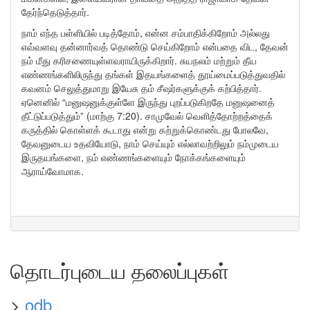
தேர்ந்தெடுத்தார்.
நாம் எந்த பள்ளியில் படித்தோம், என்ன சம்பாதிக்கிறோம் அல்லது
எவ்வளவு தன்னார்வத் தொண்டு செய்கிறோம் என்பதை விட, தேவன்
நம் மீது கரிசணையுள்ளவராயிருக்கிறார். சுயநலம் மற்றும் தீய
எண்ணங்களிலிருந்து தங்கள் இதயங்களைத் தூய்மைப்படுத்துவதில்
கவனம் செலுத்துமாறு இயேசு தம் சீஷர்களுக்குக் கற்பித்தார்.
ஏனெனில் “மனுஷனுக்குள்ளே இருந்து புறப்படுகிறதே மனுஷனைத்
தீட்டுப்படுத்தும்” (மாற்கு 7:20). சாமுவேல் வெளித்தோற்றத்தைக்
கருத்தில் கொள்ளக் கூடாது என்று கற்றுக்கொண்டது போலவே,
தேவனுடைய உதவியோடு, நாம் செய்யும் எல்லாவற்றிலும் நம்முடைய
இருதயங்களை, நம் எண்ணங்களையும் நோக்கங்களையும்
ஆராய்வோமாக.
தொடர்புடைய தலைப்புகள்
>
odb