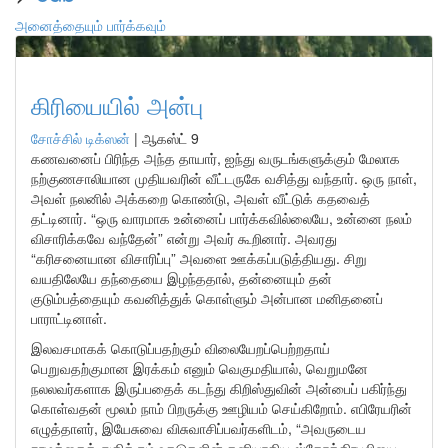
அனைத்தையும் பார்க்கவும்
கிரியையில் அன்பு
சோச்சில் டிக்ஸன்
|
ஆகஸ்ட் 9
கணவனைப் பிரிந்த அந்த தாயார், ஐந்து வருடங்களுக்கும் மேலாக
நற்குணசாலியான முதியவரின் வீட்டருகே வசித்து வந்தார். ஒரு நாள்,
அவள் நலனில் அக்கறை கொண்டு, அவள் வீட்டுக் கதவைத்
தட்டினார். “ஒரு வாரமாக உன்னைப் பார்க்கவில்லையே, உன்னை நலம்
விசாரிக்கவே வந்தேன்” என்று அவர் கூறினார். அவரது
“கரிசனையான விசாரிப்பு” அவளை ஊக்கப்படுத்தியது. சிறு
வயதிலேயே தந்தையை இழந்ததால், தன்னையும் தன்
குடும்பத்தையும் கவனித்துக் கொள்ளும் அன்பான மனிதனைப்
பாராட்டினாள்.
இலவசமாகக் கொடுப்பதற்கும் விலையேறப்பெற்றதாய்
பெறுவதற்குமான இரக்கம் எனும் வெகுமதியால், வெறுமனே
நலலவர்களாக இருப்பதைக் கடந்து கிறிஸ்துவின் அன்பைப் பகிர்ந்து
கொள்வதன் மூலம் நாம் பிறருக்கு ஊழியம் செய்கிறோம். எபிரேயரின்
எழுத்தாளர், இயேசுவை விசுவாசிப்பவர்களிடம், “அவருடைய