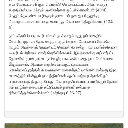
கண்ணோட்டத்திற்குக் கொண்டு செல்லப்பட்டார். அவர் தனது
தகுதியின்மை மற்றும் பலவீனத்தை ஒப்புக்கொண்டார் (40:4),
மேலும் தேவனின் வழிகளும் ஞானமும் தனது புரிதலுக்கு
அப்பாற்பட்டவை என்பதை உணர்ந்து அவர் மனந்திரும்பினார் (42:5-
6).
நாம் விரும்பியபடி காரியங்கள் நடக்காதபோது, நம் மனதில்
கேள்விகளும் சந்தேகங்களும் எழுகின்றன. யோபுவைப் போலவே,
நாமும் அவற்றைத் தேவனிடம் கொண்டுசென்று, நம் உணர்ச்சிகளை
அவரிடம் நேர்மையாகத் தெரிவிக்கலாம். இயற்கைக்கு அப்பாற்பட்ட
தேவனின் குரல் நம் வாழ்வில் இடியாக ஒலிப்பதை நாம் கேட்காமல்
இருக்கலாம். ஆனால் காற்றில் பறக்கும் பறவைகள்,
கொல்லைப்புறத்தில் கிளைகளை அசைக்கும் மரங்கள் அல்லது இரவு
வானத்தில் மின்னும் நட்சத்திரங்கள் ஆகியவற்றை நோக்கி நம்
பார்வையைத் திருப்பும்போது, அவற்றையெல்லாம் பராமரிக்கும் தேவன்
நம் வாழ்க்கையையும் கட்டுப்படுத்துகிறார் என்பதை
நிச்சயித்துக்கொள்வோம் (மத்தேயு 6:26-27).