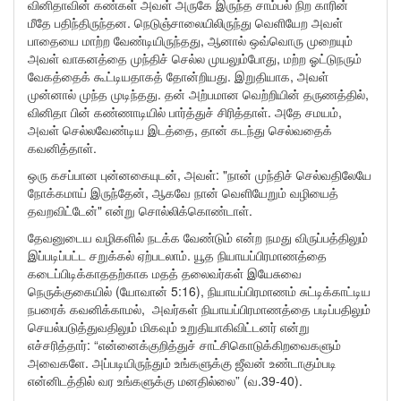
வினிதாவின் கண்கள் அவள் அருகே இருந்த சாம்பல் நிற காரின்
மீதே பதிந்திருந்தன. நெடுஞ்சாலையிலிருந்து வெளியேற அவள்
பாதையை மாற்ற வேண்டியிருந்தது, ஆனால் ஒவ்வொரு முறையும்
அவள் வாகனத்தை முந்திச் செல்ல முயலும்போது, ​​மற்ற ஓட்டுநரும்
வேகத்தைக் கூட்டியதாகத் தோன்றியது. இறுதியாக, அவள்
முன்னால் முந்த முடிந்தது. தன் அற்பமான வெற்றியின் தருணத்தில்,
வினிதா பின் கண்ணாடியில் பார்த்துச் சிரித்தாள். அதே சமயம்,
அவள் செல்லவேண்டிய இடத்தை, தான் கடந்து செல்வதைக்
கவனித்தாள்.
ஒரு கசப்பான புன்னகையுடன், அவள்: "நான் முந்திச் செல்வதிலேயே
நோக்கமாய் இருந்தேன், ஆகவே நான் வெளியேறும் வழியைத்
தவறவிட்டேன்" என்று சொல்லிக்கொண்டாள்.
தேவனுடைய வழிகளில் நடக்க வேண்டும் என்ற நமது விருப்பத்திலும்
இப்படிப்பட்ட சறுக்கல் ஏற்படலாம். யூத நியாயப்பிரமாணத்தை
கடைப்பிடிக்காததற்காக மதத் தலைவர்கள் இயேசுவை
நெருக்குகையில் (யோவான் 5:16), நியாயப்பிரமாணம் சுட்டிக்காட்டிய
நபரைக் கவனிக்காமல், அவர்கள் நியாயப்பிரமாணத்தை படிப்பதிலும்
செயல்படுத்துவதிலும் மிகவும் உறுதியாகிவிட்டனர் என்று
எச்சரித்தார்: “என்னைக்குறித்துச் சாட்சிகொடுக்கிறவைகளும்
அவைகளே. அப்படியிருந்தும் உங்களுக்கு ஜீவன் உண்டாகும்படி
என்னிடத்தில் வர உங்களுக்கு மனதில்லை” (வ.39-40).