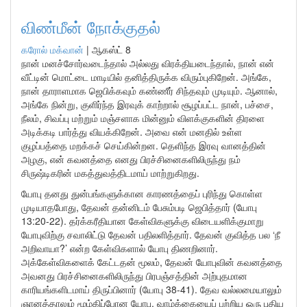
விண்மீன் நோக்குதல்
கரோல் மக்வான்
|
ஆகஸ்ட் 8
நான் மனச்சோர்வடைந்தால் அல்லது விரக்தியடைந்தால், நான் என்
வீட்டின் மொட்டை மாடியில் தனித்திருக்க விரும்புகிறேன். அங்கே,
நான் தாராளமாக ஜெபிக்கவும் கண்ணீர் சிந்தவும் முடியும். ஆனால்,
அங்கே நின்று, குளிர்ந்த இரவுக் காற்றால் சூழப்பட்ட நான், பச்சை,
நீலம், சிவப்பு மற்றும் மஞ்சளாக மின்னும் விளக்குகளின் திரளை
அடிக்கடி பார்த்து வியக்கிறேன். அவை என் மனதில் உள்ள
குழப்பத்தை மறக்கச் செய்கின்றன. தெளிந்த இரவு வானத்தின்
அழகு, என் கவனத்தை எனது பிரச்சினைகளிலிருந்து நம்
சிருஷ்டிகரின் மகத்துவத்திடமாய் மாற்றுகிறது.
யோபு தனது துன்பங்களுக்கான காரணத்தைப் புரிந்து கொள்ள
முடியாதபோது, தேவன் தன்னிடம் பேசும்படி ஜெபித்தார் (யோபு
13:20-22). தர்க்கரீதியான கேள்விகளுக்கு விடையளிக்குமாறு
யோபுவிற்கு சவாலிட்டு தேவன் பதிலளித்தார். தேவன் குவித்த பல ‘நீ
அறிவாயா?’ என்ற கேள்விகளால் யோபு திணறினார்.
அக்கேள்விகளைக் கேட்டதன் மூலம், தேவன் யோபுவின் கவனத்தை
அவனது பிரச்சினைகளிலிருந்து பிரபஞ்சத்தின் அற்புதமான
காரியங்களிடமாய் திருப்பினார் (யோபு 38-41). தேவ வல்லமையாலும்
ஞானத்தாலும் மூழ்கிப்போன யோபு, வாழ்க்கையைப் பற்றிய ஒரு புதிய