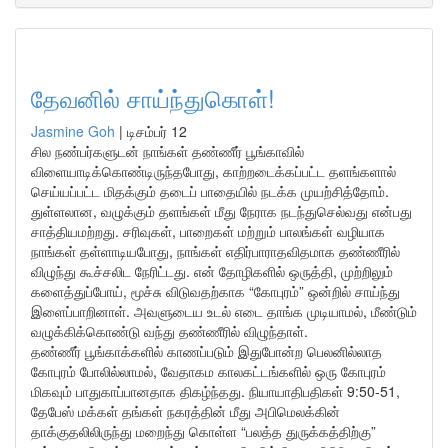
தேவனில் சாய்ந்துகொள்!
Jasmine Goh
|
டிசம்பர் 12
சில நண்பர்களுடன் நாங்கள் தண்ணீர் பூங்காவில்
விளையாடிக்கொண்டிருந்தபோது, காற்றடைக்கப்பட்ட தளங்களால்
செய்யப்பட்ட மிதக்கும் தடைப் பாதையில் நடக்க முயற்சித்தோம்.
துள்ளலான, வழுக்கும் தளங்கள் மீது நேராக நடந்துசெல்வது என்பது
சாத்தியமற்றது. சரிவுகள், பாறைகள் மற்றும் பாலங்கள் வழியாக
நாங்கள் தள்ளாடியபோது, நாங்கள் எதிர்பாராதவிதமாக தண்ணீரில்
விழுந்து கூச்சலிட நேரிட்டது. என் தோழிகளில் ஒருத்தி, முற்றிலும்
களைத்துப்போய், மூச்சு விடுவதற்காக “கோபுரம்” ஒன்றில் சாய்ந்து
இளைப்பாறினாள். அவளுடைய உடல் எடை தாங்க முடியாமல், மீண்டும்
வழுக்கிக்கொண்டு வந்து தண்ணீரில் விழுந்தாள்.
தண்ணீர் பூங்காக்களில் காணப்படும் இதுபோன்ற பெலனில்லாத
கோபுரம் போலில்லாமல், வேதாகம காலகட்டங்களில் ஒரு கோபுரம்
மிகவும் பாதுகாப்பானதாக திகழ்ந்தது. நியாயாதிபதிகள் 9:50-51,
தேபேஸ் மக்கள் தங்கள் நகரத்தின் மீது அபிமெலக்கின்
தாக்குதலிலிருந்து மறைந்து கொள்ள “பலத்த துருக்கத்திற்கு”