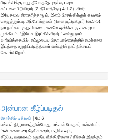
பிரசங்கிக்குமாறு தீமோத்தேயுவுக்கு பவுல்
கட்டளையிடுகிறார் (2 தீமோத்தேயு 4:1-2). சிலர்
இயேசுவை நிராகரித்தாலும், இளம் பிரசங்கிக்குக் கவனம்
செலுத்தும்படி அப்போஸ்தலன் நினைவூட்டுகிறார் (வ.3-5).
நம் நாட்கள் குறுகியவை, எனவே ஒவ்வொரு கணமும்
முக்கியம். “இயேசு இரட்சிக்கிறார்!” என்று நாம்
அறிவிக்கையில், நம்முடைய பிதா பரலோகத்தில் நமக்கான
இடத்தை உறுதிப்படுத்தினார் என்பதில் நாம் நிச்சயம்
கொள்கிறோம்.
அன்பான கீழ்ப்படிதல்
சோச்சில் டிக்ஸன்
|
மே 6
எங்கள் திருமணத்தின்போது, எங்கள் போதகர் என்னிடம்,
“உன் கணவரை நேசிக்கவும், மதிக்கவும்,
கீழ்ப்படிவதாகவும் உறுதியளிக்கிறீர்களா? நீங்கள் இறக்கும்