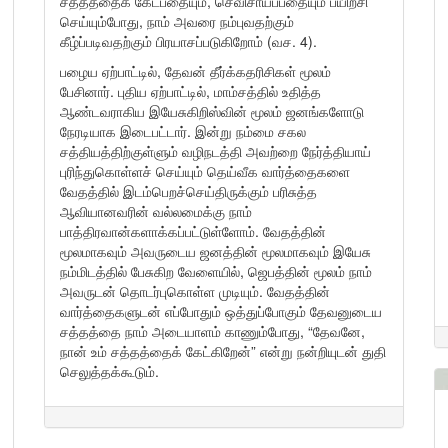
சத்தத்தைக் கேட்பதையும், செவிசாய்ப்பதையும் பயிற்சி
செய்யும்போது, நாம் அவரை நம்புவதற்கும்
கீழ்ப்படிவதற்கும் பிரயாசப்படுகிறோம் (வச. 4).
பழைய ஏற்பாட்டில், தேவன் தீர்க்கதரிசிகள் மூலம்
பேசினார். புதிய ஏற்பாட்டில், மாம்சத்தில் உதித்த
ஆண்டவராகிய இயேசுகிறிஸ்வின் மூலம் ஜனங்களோடு
நேரடியாக இடைபட்டார். இன்று நம்மை சகல
சத்தியத்திற்குள்ளும் வழிநடத்தி அவற்றை நேர்த்தியாய்
புரிந்துகொள்ளச் செய்யும் தெய்வீக வார்த்தைகளை
வேதத்தில் இடம்பெறச்செய்திருக்கும் பரிசுத்த
ஆவியானவரின் வல்லமைக்கு நாம்
பாத்திரவான்களாக்கப்பட்டுள்ளோம். வேதத்தின்
மூலமாகவும் அவருடைய ஜனத்தின் மூலமாகவும் இயேசு
நம்மிடத்தில் பேசுகிற வேளையில், ஜெபத்தின் மூலம் நாம்
அவருடன் தொடர்புகொள்ள முடியும். வேதத்தின்
வார்த்தைகளுடன் எப்போதும் ஒத்துப்போகும் தேவனுடைய
சத்தத்தை நாம் அடையாளம் காணும்போது, “தேவனே,
நான் உம் சத்தத்தைக் கேட்கிறேன்” என்று நன்றியுடன் துதி
செலுத்தக்கூடும்.