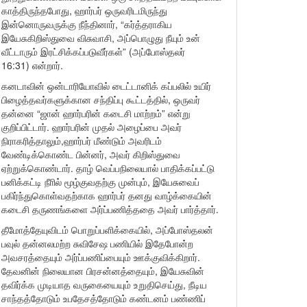
காத்திருந்தபோது, ஹார்பர் ஒருவரிடமிருந்து
இன்னொருவருக்கு நீந்தினார், “கர்த்தராகிய
இயேசுகிறிஸ்துவை விசுவாசி, அப்பொழுது நீயும் உன்
வீட்டாரும் இரட்சிக்கப்படுவீர்கள்” (அப்போஸ்தலர்
16:31) என்றார்.
கனடாவின் ஒன்டாரியோவில் டைட்டானிக் கப்பலில் உயிர்
பிழைத்தவர்களுக்கான சந்திப்பு கூட்டத்தில், ஒருவர்
தன்னை “ஜான் ஹார்பரின் கடைசி மாற்றம்” என்று
குறிப்பிட்டார். ஹார்பரின் முதல் அழைப்பை அவர்
நிராகரித்தாலும்,ஹார்பர் மீண்டும் அவரிடம்
வேண்டிக்கொண்ட பின்னர், அவர் கிறிஸ்துவை
ஏற்றுக்கொண்டார். தாழ் வெப்பநிலையால் பாதிக்கப்பட்டு
பனிக்கட்டி நீாில் மூழ்குவதற்கு முன்பும், இயேசுவைப்
பகிர்ந்துகொள்வதற்காக ஹார்பர் தனது வாழ்க்கையின்
கடைசி தருணங்களை அர்ப்பணித்ததை அவர் பார்த்தார்.
தீமோத்தேயுவிடம் பொறுப்பளிக்கையில், அப்போஸ்தலன்
பவுல் தன்னலமற்ற சுவிசேஷ பணியில் இதேபோன்ற
அவசரத்தையும் அர்ப்பணிப்பையும் ஊக்குவிக்கிறார்.
தேவனின் நிலையான பிரசன்னத்தையும், இயேசுவின்
தவிர்க்க முடியாத வருகையையும் உறுதிசெய்து, நீடிய
சாந்தத்தோடும் உபதேசத்தோடும் கண்டனம் பண்ணிப்