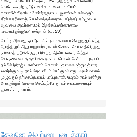
கண்டு, மோசேயிடம் அவர்களை நிறுத்தச் சொன்னார்.
மோசே அதற்கு, “நீ எனக்காக வைராக்கியம்
காண்பிக்கிறாயோ? கர்த்தருடைய ஜனங்கள் எல்லாரும்
தீர்க்கதரிசனஞ் சொல்லத்தக்கதாக, கர்த்தர் தம்முடைய
ஆவியை அவர்கள்மேல் இறங்கப்பண்ணினால்
நலமாயிருக்குமே” என்றான் (வ. 29).
போட்டி அல்லது ஒப்பீடுகளில் நாம் கவனம் செலுத்தும் எந்த
நேரத்திலும் அது மற்றவர்களுடன் வேலை செய்வதிலிருந்து
நம்மைத் தடுக்கிறது, பரிசுத்த ஆவியானவர் அந்தச்
சோதனையைத் தவிர்க்க நமக்கு பெலன் அளிக்க முடியும்.
நம்மில் இராஜ்ய எண்ணம் கொண்ட தலைமைத்துவத்தை
வளர்க்கும்படி நாம் தேவனிடம் கேட்கும்போது, அவர் உலகம்
முழுவதும் நற்செய்தியைப் பரப்புகிறார், மேலும் நாம் சேர்ந்து
அவருக்குச் சேவை செய்யும்போது நம் சுமைகளையும்
குறைக்க முடியும்.
தேவனே அவற்றை படைத்தார்