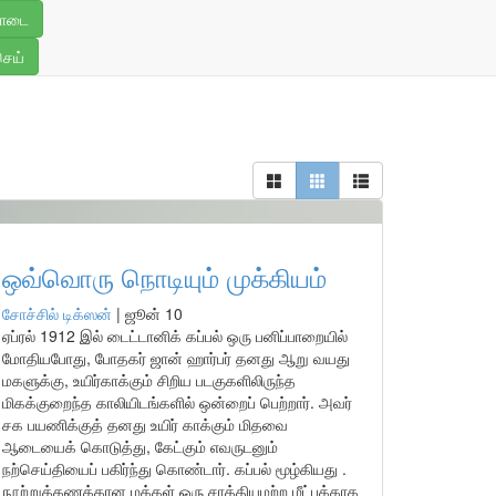
ொடை
செய்
ஒவ்வொரு நொடியும் முக்கியம்
சோச்சில் டிக்ஸன்
|
ஜூன் 10
ஏப்ரல் 1912 இல் டைட்டானிக் கப்பல் ஒரு பனிப்பாறையில்
மோதியபோது, போதகர் ஜான் ஹார்பர் தனது ஆறு வயது
மகளுக்கு, உயிர்காக்கும் சிறிய படகுகளிலிருந்த
மிகக்குறைந்த காலியிடங்களில் ஒன்றைப் பெற்றார். அவர்
சக பயணிக்குத் தனது உயிர் காக்கும் மிதவை
ஆடையைக் கொடுத்து, கேட்கும் எவருடனும்
நற்செய்தியைப் பகிர்ந்து கொண்டார். கப்பல் மூழ்கியது .
நூற்றுக்கணக்கான மக்கள் ஒரு சாத்தியமற்ற மீட்புக்காக