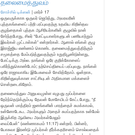
தலைமைத்துவம்
சோச்சில் டிக்ஸன்
|
மார்ச் 17
ஒருவருக்காக ஒருவர் ஜெபித்து, அவரவரின்
புத்தகங்களைப் பற்றி பரப்புவதற்கு உதவிய கிறிஸ்தவ
குழந்தைகள் புத்தக ஆசிரியர்களின் குழுவில் நான்
சேர்ந்தபோது, சிலர் “போட்டியாளர்களுடன் பணியாற்றும்
இவர்கள் முட்டாள்கள்” என்றார்கள். ஆனால் எங்கள் குழு
இராஜ்ஜிய எண்ணம் கொண்ட தலைமைத்துவத்திற்கும்
சமூகத்தை மேம்படுத்துவதற்கும் உறுதிபூண்டுள்ளது,
போட்டிக்கு அல்ல. நாங்கள் ஒரே குறிக்கோளைப்
பகிர்ந்துகொண்டோம்; நற்செய்தியைப் பரப்புவது. நாங்கள்
ஒரே ராஜாவாகிய இயேசுவைச் சேவித்தோம். ஒன்றாக,
கிறிஸ்துவுக்கான சாட்சியுடன் அதிகமான மக்களைச்
சென்றடைகிறோம்.
தலைமைத்துவ அனுபவமுள்ள எழுபது மூப்பர்களை
தேர்ந்தெடுக்கும்படி தேவன் மோசேயிடம் கேட்டபோது, “நீ
ஒருவன் மாத்திரம் ஜனங்களின் பாரத்தைச் சுமக்காமல்,
உன்னோடேகூட அவர்களும் அதைச் சுமப்பதற்காக உன்மேல்
இருக்கிற ஆவியை அவர்கள்மேலும்
வைப்பேன்” (எண்ணாகமம் 11:17) என்றார். பின்னர்,
யோசுவா இரண்டு மூப்பர்கள் தீர்க்கதரிசனம் சொல்வதைக்