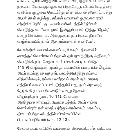
வாசிக்க தீர்மானித்தனர். எங்கள் வாராந்திர கூட்டங்களில்
நாங்கள் அவர்களுக்குக் கற்பித்தபோது, வீட்டில் வேதத்தை
வாசிக்க குழுவை தொடர்ந்து உற்சாகப்படுத்தினோம். பத்து
ஆண்டுகள் கழித்து, எங்கள் மாணவர் ஒருவரை நான்
சந்திக்க நேரிட்டது. அவள் என்னிடத்தில் “நீங்கள்
கொடுத்த பைபிளை நான் இன்னும் பயன்படுத்துகிறேன்,”
என்று சொன்னாள். அவளுடைய நம்பிக்கை நிரம்பிய
வாழ்க்கையில் நான் ஆதாரங்களைக் கண்டேன்.
வேதத்தின் வசனங்களைப் படிக்கவும், நினைவில்
வைத்துக்கொள்ளவும் தேவன் தம் ஜனத்திற்கு அதிகாரம்
கொடுக்கிறார். வேதவாக்கியங்களின்படி (சங்கீதம்
119:9) வாழ்வதன் மூலம் தூய்மையின் பாதையில் இருக்க
அவர் நமக்கு உதவுகிறார். பாவத்திலிருந்து நம்மை
விடுவிக்கவும், நம்மை மாற்றவும் அவர் தம் மாறாத
சத்தியங்களைப் பயன்படுத்தும்போது, நாம் அவரைத்
தேடிக் கீழ்ப்படிய வேண்டும் என்று தேவன்
விரும்புகிறார் (வச. 10-11). தேவனை
அறிந்துகொள்ளவும், வேதாகமத்தில் அவர் என்ன
சொல்கிறார் என்பதைப் புரிந்துகொள்ளவும் உதவும்படி
தினமும் தேவனிடத்தில் விண்ணப்பிக்க
பிரயாசப்படுவோம் (வச. 12-13).
தேவனுடைய வழியில் வாழ்வதன் விலைமதிப்பற்ற மதிப்பை