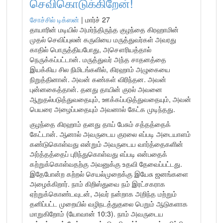
செவிகொடுக்கிறேன்!
சோச்சில் டிக்ஸன்
|
மார்ச் 27
தாயாரின் மடியில் அமர்ந்திருந்த குழந்தை கிரஹாமின்
முதல் செவிப்புலன் கருவியை மருத்துவர்கள் அவரது
காதில் பொருத்தியபோது, அசௌரியத்தால்
நெருக்கப்பட்டான். மருத்துவர் அந்த சாதனத்தை
இயக்கிய சில நிமிடங்களில், கிரஹாம் அழுகையை
நிறுத்தினான். அவன் கண்கள் விரிந்தன. அவன்
புன்னகைத்தான். தனது தாயின் குரல் அவனை
ஆறுதல்படுத்துவதையும், ஊக்கப்படுத்துவதையும், அவன்
பெயரை அழைப்பதையும் அவனால் கேட்க முடிந்தது.
குழந்தை கிரஹாம் தனது தாய் பேசும் சத்தத்தைக்
கேட்டான். ஆனால் அவருடைய குரலை எப்படி அடையாளம்
கண்டுகொள்வது என்றும் அவருடைய வார்த்தைகளின்
அர்த்தத்தைப் புரிந்துகொள்வது எப்படி என்பதைக்
கற்றுக்கொள்வதற்கு அவனுக்கு உதவி தேவைப்பட்டது.
இதேபோன்ற கற்றல் செயல்முறைக்கு இயேசு ஜனங்களை
அழைக்கிறார். நாம் கிறிஸ்துவை நம் இரட்சகராக
ஏற்றுக்கொண்டவுடன், அவர் நன்றாக அறிந்த மற்றும்
தனிப்பட்ட முறையில் வழிநடத்துதலை பெறும் ஆடுகளாக
மாறுகிறோம் (யோவான் 10:3). நாம் அவருடைய