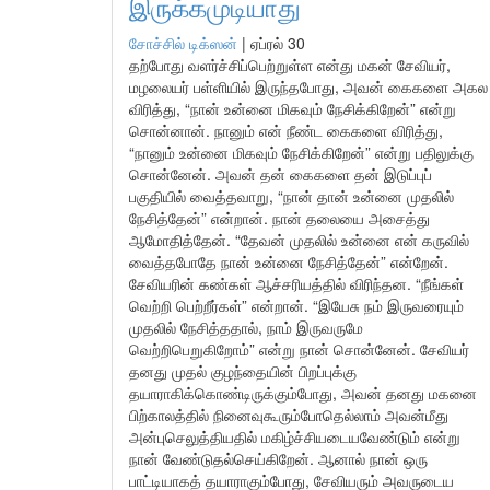
இருக்கமுடியாது
சோச்சில் டிக்ஸன்
|
ஏப்ரல் 30
தற்போது வளர்ச்சிப்பெற்றுள்ள என்து மகன் சேவியர்,
மழலையர் பள்ளியில் இருந்தபோது, அவன் கைகளை அகல
விரித்து, “நான் உன்னை மிகவும் நேசிக்கிறேன்” என்று
சொன்னான். நானும் என் நீண்ட கைகளை விரித்து,
“நானும் உன்னை மிகவும் நேசிக்கிறேன்” என்று பதிலுக்கு
சொன்னேன். அவன் தன் கைகளை தன் இடுப்புப்
பகுதியில் வைத்தவாறு, “நான் தான் உன்னை முதலில்
நேசித்தேன்” என்றான். நான் தலையை அசைத்து
ஆமோதித்தேன். “தேவன் முதலில் உன்னை என் கருவில்
வைத்தபோதே நான் உன்னை நேசித்தேன்” என்றேன்.
சேவியரின் கண்கள் ஆச்சரியத்தில் விரிந்தன. “நீங்கள்
வெற்றி பெற்றீர்கள்” என்றான். “இயேசு நம் இருவரையும்
முதலில் நேசித்ததால், நாம் இருவருமே
வெற்றிபெறுகிறோம்” என்று நான் சொன்னேன். சேவியர்
தனது முதல் குழந்தையின் பிறப்புக்கு
தயாராகிக்கொண்டிருக்கும்போது, அவன் தனது மகனை
பிற்காலத்தில் நினைவுகூரும்போதெல்லாம் அவன்மீது
அன்புசெலுத்தியதில் மகிழ்ச்சியடையவேண்டும் என்று
நான் வேண்டுதல்செய்கிறேன். ஆனால் நான் ஒரு
பாட்டியாகத் தயாராகும்போது, சேவியரும் அவருடைய