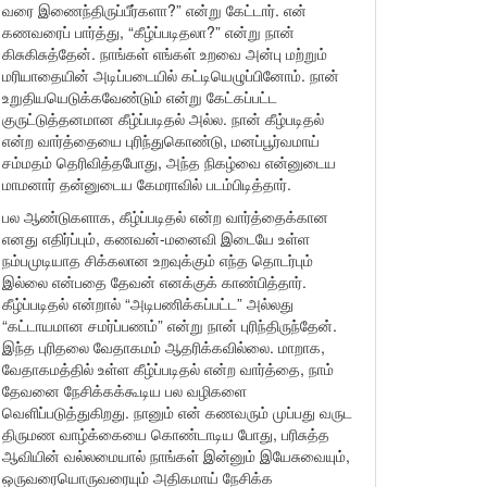
வரை இணைந்திருப்பீர்களா?” என்று கேட்டார். என்
கணவரைப் பார்த்து, “கீழ்ப்படிதலா?” என்று நான்
கிசுகிசுத்தேன். நாங்கள் எங்கள் உறவை அன்பு மற்றும்
மரியாதையின் அடிப்படையில் கட்டியெழுப்பினோம். நான்
உறுதியயெடுக்கவேண்டும் என்று கேட்கப்பட்ட
குருட்டுத்தனமான கீழ்ப்படிதல் அல்ல. நான் கீழ்படிதல்
என்ற வார்த்தையை புரிந்துகொண்டு, மனப்பூர்வமாய்
சம்மதம் தெரிவித்தபோது, அந்த நிகழ்வை என்னுடைய
மாமனார் தன்னுடைய கேமராவில் படம்பிடித்தார்.
பல ஆண்டுகளாக, கீழ்ப்படிதல் என்ற வார்த்தைக்கான
எனது எதிர்ப்பும், கணவன்-மனைவி இடையே உள்ள
நம்பமுடியாத சிக்கலான உறவுக்கும் எந்த தொடர்பும்
இல்லை என்பதை தேவன் எனக்குக் காண்பித்தார்.
கீழ்ப்படிதல் என்றால் “அடிபணிக்கப்பட்ட” அல்லது
“கட்டாயமான சமர்ப்பணம்” என்று நான் புரிந்திருந்தேன்.
இந்த புரிதலை வேதாகமம் ஆதரிக்கவில்லை. மாறாக,
வேதாகமத்தில் உள்ள கீழ்ப்படிதல் என்ற வார்த்தை, நாம்
தேவனை நேசிக்கக்கூடிய பல வழிகளை
வெளிப்படுத்துகிறது. நானும் என் கணவரும் முப்பது வருட
திருமண வாழ்க்கையை கொண்டாடிய போது, பரிசுத்த
ஆவியின் வல்லமையால் நாங்கள் இன்னும் இயேசுவையும்,
ஒருவரையொருவரையும் அதிகமாய் நேசிக்க