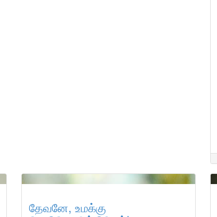
தேவனே, உமக்கு