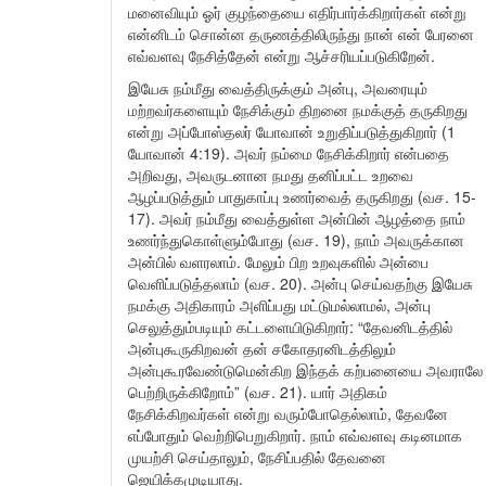
மனைவியும் ஓர் குழந்தையை எதிர்பார்க்கிறார்கள் என்று
என்னிடம் சொன்ன தருணத்திலிருந்து நான் என் பேரனை
எவ்வளவு நேசித்தேன் என்று ஆச்சரியப்படுகிறேன்.
இயேசு நம்மீது வைத்திருக்கும் அன்பு, அவரையும்
மற்றவர்களையும் நேசிக்கும் திறனை நமக்குத் தருகிறது
என்று அப்போஸ்தலர் யோவான் உறுதிப்படுத்துகிறார் (1
யோவான் 4:19). அவர் நம்மை நேசிக்கிறார் என்பதை
அறிவது, அவருடனான நமது தனிப்பட்ட உறவை
ஆழப்படுத்தும் பாதுகாப்பு உணர்வைத் தருகிறது (வச. 15-
17). அவர் நம்மீது வைத்துள்ள அன்பின் ஆழத்தை நாம்
உணர்ந்துகொள்ளும்போது (வச. 19), நாம் அவருக்கான
அன்பில் வளரலாம். மேலும் பிற உறவுகளில் அன்பை
வெளிப்படுத்தலாம் (வச. 20). அன்பு செய்வதற்கு இயேசு
நமக்கு அதிகாரம் அளிப்பது மட்டுமல்லாமல், அன்பு
செலுத்தும்படியும் கட்டளையிடுகிறார்: “தேவனிடத்தில்
அன்புகூருகிறவன் தன் சகோதரனிடத்திலும்
அன்புகூரவேண்டுமென்கிற இந்தக் கற்பனையை அவராலே
பெற்றிருக்கிறோம்” (வச. 21). யார் அதிகம்
நேசிக்கிறவர்கள் என்று வரும்போதெல்லாம், தேவனே
எப்போதும் வெற்றிபெறுகிறார். நாம் எவ்வளவு கடினமாக
முயற்சி செய்தாலும், நேசிப்பதில் தேவனை
ஜெயிக்கமுடியாது.