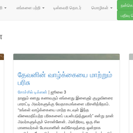
நன்க
ரி
எங்களை பற்றி
டிஸ்கவரி தொடர்
மொழிகள்
பதிவு 
்
தேவனின் வாழ்க்கையை மாற்றும்
பரிசு
சோச்சில் டிக்ஸன்
|
ஜூலை 3
நானும் எனது கணவரும் எங்களது இளைஞர் குழுவினரை
பாராட்டி அவர்களுக்கு வேதாகமங்களை பரிசளித்தோம்.
“உங்கள் வாழ்க்கையை மாற்ற கடவுள் இந்த
விலைமதிப்பற்ற பரிசுகளைப் பயன்படுத்துவார்” என்று நான்
அவர்களுக்குச் சொன்னேன். அன்றிரவு, ஒரு சில
மாணவர்கள் யோவானின் சுவிசேஷத்தை ஒன்றாக