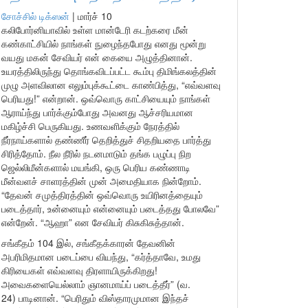
சோச்சில் டிக்ஸன்
|
மார்ச் 10
கலிபோர்னியாவில் உள்ள மான்டேரி கடற்கரை மீன்
கண்காட்சியில் நாங்கள் நுழைந்தபோது எனது மூன்று
வயது மகன் சேவியர் என் கையை அழுத்தினான்.
உயரத்திலிருந்து தொங்கவிடப்பட்ட கூம்பு திமிங்கலத்தின்
முழு அளவிலான எலும்புக்கூட்டை காண்பித்து, “எவ்வளவு
பெரியது!” என்றான். ஒவ்வொரு காட்சியையும் நாங்கள்
ஆராய்ந்து பார்க்கும்போது அவனது ஆச்சரியமான
மகிழ்ச்சி பெருகியது. உணவளிக்கும் நேரத்தில்
நீர்நாய்களால் தண்ணீர் தெறித்துச் சிதறியதை பார்த்து
சிரித்தோம். நீல நீரில் நடனமாடும் தங்க பழுப்பு நிற
ஜெல்லிமீன்களால் மயங்கி, ஒரு பெரிய கண்ணாடி
மீன்வளச் சாளரத்தின் முன் அமைதியாக நின்றோம்.
“தேவன் சமுத்திரத்தின் ஒவ்வொரு உயிரினத்தையும்
படைத்தார், உன்னையும் என்னையும் படைத்தது போலவே”
என்றேன். “ஆஹா” என சேவியர் கிசுகிசுத்தான்.
சங்கீதம் 104 இல், சங்கீதக்காரன் தேவனின்
அபரிமிதமான படைப்பை வியந்து, “கர்த்தாவே, உமது
கிரியைகள் எவ்வளவு திரளாயிருக்கிறது!
அவைகளையெல்லாம் ஞானமாய்ப் படைத்தீர்” (வ.
24) பாடினான். “பெரிதும் விஸ்தாரமுமான இந்தச்