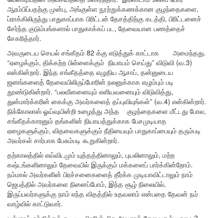
ஆரம்பிப்பதற்கு முன்பு, அங்குள்ள நூற்றுக்கணக்கான குழந்தைகளை,
ப்ராக்கிலிருந்து பாதுகாப்பாக பிரிட்டன் தேசத்திற்கு கடத்தி, பிரிட்டனைச்
சேர்ந்த குடும்பங்களால் பாதுகாக்கப் பட, தேவையான பணத்தைச்
சேகரித்தார்.
அவருடைய செயல் சங்கீதம் 82 க்கு எடுத்துக் காட்டாக அமைந்தது.
“ஏழைக்கும், திக்கற்ற பிள்ளைக்கும் நியாயம் செய்து” விடுவி (வ.3)
என்கின்றார். இந்த சங்கீதத்தை எழுதிய ஆசாப், தன்னுடைய
ஜனங்களைத் தேவையிலிருப்போரின் நலனுக்காக எழும்பும் படி
தூண்டுகின்றார். “பலவீனனையும் எளியவனையும் விடுவித்து,
துன்மார்க்கரின் கைக்கு அவர்களைத் தப்புவியுங்கள்” (வ.4) என்கின்றார்.
நிக்கோலாஸ் ஓய்வுயின்றி உழைத்து அந்த குழந்தைகளை மீட்டது போல,
சங்கீதக்காரனும் தங்களின் நியாயத்துக்காக பேசமுடியாத
ஏழைகளுக்கும், விதவைகளுக்கும் நீதியையும் பாதுகாப்பையும் தரும்படி
அவர்கள் சார்பாக பேசும்படி கூறுகின்றார்.
தற்காலத்தில் எவ்விடமும் யுத்தத்தினாலும், புயலினாலும், மற்ற
கஷ்டங்களினாலும் தேவையில் இருக்கும் மக்களைப் பார்க்கின்றோம்.
நம்மால் அவர்களின் பிரச்சனைகளைத் தீர்க்க முடியாவிட்டாலும் நாம்
ஜெபத்தில் அவர்களை நினைப்போம், இந்த சூழ் நிலையில்,
இருப்பவர்களுக்கு நாம் எந்த விதத்தில் உதவலாம் என்பதை தேவன் நம்
வாழ்வில் காட்டுவார்.
உன்னால் சந்திக்கக் கூடிய, பிறரின் மிக அவசரத் தேவைகள் யாவை?