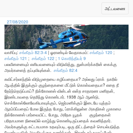
பெலவீனரை விடுவி
Toggle
அட்டவணை
navigation
27/08/2020
வாசிப்பு:
சங்கீதம் 82:3-4
| ஓராண்டில் வேதாகமம்:
சங்கீதம் 120
;
சங்கீதம் 121
;
சங்கீதம் 122
;
1 கொரிந்தியர் 9
பலவீனனையும் எளியவனையும் விடுவித்து, துன்மார்க்கரின் கைக்கு
அவர்களைத் தப்புவியுங்கள்.
சங்கீதம் 82:4
சுவிட்சர்லாந்தில் விடுமுறையை கழிப்பதையா? அல்லது ப்ராக் நகரில்
ஆபத்தில் இருக்கும் குழந்தைகளை மீட்டுக் கொள்வதையா? எதை நீ
தேர்ந்தெடுப்பாய்? நிக்கோலாஸ் வின்டன் என்ற சாதாரண மனிதன்,
இரண்டாவதை தெரிந்து கொண்டார். 1938 ஆம் ஆண்டு,
செக்கோஸ்லோவேகியாவுக்கும், ஜெர்மனிக்கும் இடையே யுத்தம்
ஆரம்பிப்பதைப் போல இருந்த போது, ப்ராக்கிலுள்ள அகதிகள் முகாமை
நிக்கோலாஸ் பார்வையிட்ட போது, அநேக யூதக் குழந்தைகள்
பரிதாபமான நிலையில் வாழ்ந்து கொண்டிருப்பதைக் கவனித்தார்.
அவர்களுக்கு கட்டாயமாக உதவும்படி, ஒரு திட்டத்தைச் செயல்படுத்த
வேண்டியதின் அவசியத்தை உணர்ந்தார். இரண்டாம் உலகப் போர்