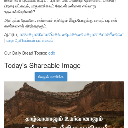
பிறரை மீட்கவும், பாதுகாக்கவும் தேவன் உன்னை எவ்வாறு
உருவாக்கியுள்ளார்?
அன்புள்ள தேவனே, என்னைச் சுற்றிலும் இருப்போருக்கு உதவும் படி என்
கண்களைத் திறந்தருளும்.
ஆசிரியர்
à®²à®¿à®£à¯à®Ÿà®¾ à®µà®¾à®·à®¿à®™à¯à®Ÿà®©à¯
|
மற்ற ஆசிரியர்கள் பார்க்கவும்
Our Daily Bread Topics:
odb
Today's Shareable Image
மேலும் வாசிக்க