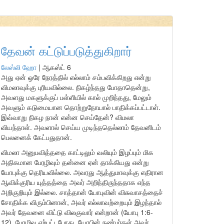
தேவன் கட்டுப்படுத்துகிறார்
லேஸ்லி ஹோ
|
ஆகஸ்ட் 6
அது ஏன் ஒரே நேரத்தில் எல்லாம் சம்பவிக்கிறது என்று
விமலாவுக்கு புரியவில்லை. நிகழ்ந்தது போதாதென்று,
அவளது மகளுக்குப் பள்ளியில் கால் முறிந்தது, மேலும்
அவளும் கடுமையான தொற்றுநோயால் பாதிக்கப்பட்டாள்.
இவ்வாறு நிகழ நான் என்ன செய்தேன்? விமலா
வியந்தாள். அவளால் செய்ய முடிந்ததெல்லாம் தேவனிடம்
பெலனைக் கேட்பதுதான்.
விமலா அனுபவித்ததை காட்டிலும் வலியும் இழப்பும் மிக
அதிகமான பேரழிவும் தன்னை ஏன் தாக்கியது என்று
யோபுக்கு தெரியவில்லை. அவரது ஆத்துமாவுக்கு எதிரான
ஆவிக்குரிய யுத்தத்தை அவர் அறிந்திருந்ததாக எந்த
அறிகுறியும் இல்லை. சாத்தான் யோபுவின் விசுவாசத்தைச்
சோதிக்க விரும்பினான், அவர் எல்லாவற்றையும் இழந்தால்
அவர் தேவனை விட்டு விலகுவார் என்றான் (யோபு 1:6-
12). பேரழிவு ஏற்பட்டபோது, யோபின் நண்பர்கள் அவர்