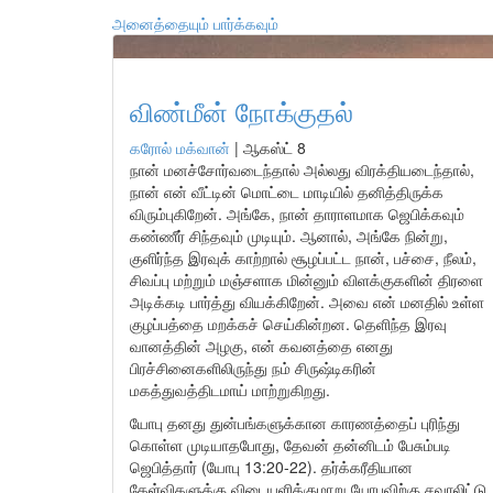
அனைத்தையும் பார்க்கவும்
விண்மீன் நோக்குதல்
கரோல் மக்வான்
|
ஆகஸ்ட் 8
நான் மனச்சோர்வடைந்தால் அல்லது விரக்தியடைந்தால்,
நான் என் வீட்டின் மொட்டை மாடியில் தனித்திருக்க
விரும்புகிறேன். அங்கே, நான் தாராளமாக ஜெபிக்கவும்
கண்ணீர் சிந்தவும் முடியும். ஆனால், அங்கே நின்று,
குளிர்ந்த இரவுக் காற்றால் சூழப்பட்ட நான், பச்சை, நீலம்,
சிவப்பு மற்றும் மஞ்சளாக மின்னும் விளக்குகளின் திரளை
அடிக்கடி பார்த்து வியக்கிறேன். அவை என் மனதில் உள்ள
குழப்பத்தை மறக்கச் செய்கின்றன. தெளிந்த இரவு
வானத்தின் அழகு, என் கவனத்தை எனது
பிரச்சினைகளிலிருந்து நம் சிருஷ்டிகரின்
மகத்துவத்திடமாய் மாற்றுகிறது.
யோபு தனது துன்பங்களுக்கான காரணத்தைப் புரிந்து
கொள்ள முடியாதபோது, தேவன் தன்னிடம் பேசும்படி
ஜெபித்தார் (யோபு 13:20-22). தர்க்கரீதியான
கேள்விகளுக்கு விடையளிக்குமாறு யோபுவிற்கு சவாலிட்டு