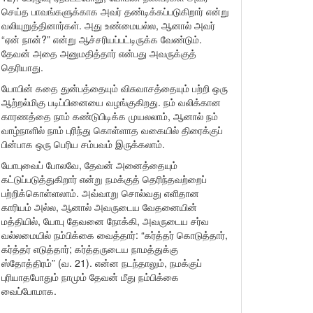
செய்த பாவங்களுக்காக அவர் தண்டிக்கப்படுகிறார் என்று
வலியுறுத்தினார்கள். அது உண்மையல்ல, ஆனால் அவர்
“ஏன் நான்?” என்று ஆச்சரியப்பட்டிருக்க வேண்டும்.
தேவன் அதை அனுமதித்தார் என்பது அவருக்குத்
தெரியாது.
யோபின் கதை துன்பத்தையும் விசுவாசத்தையும் பற்றி ஒரு
ஆற்றல்மிகு படிப்பினையை வழங்குகிறது. நம் வலிக்கான
காரணத்தை நாம் கண்டுபிடிக்க முயலலாம், ஆனால் நம்
வாழ்நாளில் நாம் புரிந்து கொள்ளாத வகையில் திரைக்குப்
பின்பாக ஒரு பெரிய சம்பவம் இருக்கலாம்.
யோபுவைப் போலவே, தேவன் அனைத்தையும்
கட்டுப்படுத்துகிறார் என்று நமக்குத் தெரிந்தவற்றைப்
பற்றிக்கொள்ளலாம். அவ்வாறு சொல்வது எளிதான
காரியம் அல்ல, ஆனால் அவருடைய வேதனையின்
மத்தியில், யோபு தேவனை நோக்கி, அவருடைய சர்வ
வல்லமையில் நம்பிக்கை வைத்தார்: “கர்த்தர் கொடுத்தார்,
கர்த்தர் எடுத்தார்; கர்த்தருடைய நாமத்துக்கு
ஸ்தோத்திரம்” (வ. 21). என்ன நடந்தாலும், நமக்குப்
புரியாதபோதும் நாமும் தேவன் மீது நம்பிக்கை
வைப்போமாக.