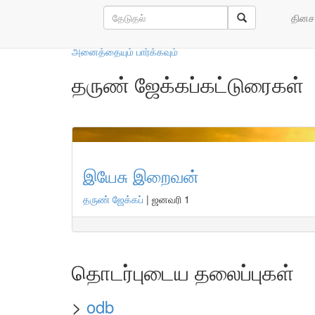
எங்கள் ஆசிரியர்கள்
தினச
அனைத்தையும் பார்க்கவும்
தருண் ஜேக்கப்கட்டுரைகள்
இயேசு இறைவன்
தருண் ஜேக்கப்
|
ஜனவரி 1
தொடர்புடைய தலைப்புகள்
>
odb