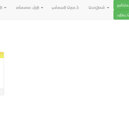
நன்க
ரி
எங்களை பற்றி
டிஸ்கவரி தொடர்
மொழிகள்
பதிவு 