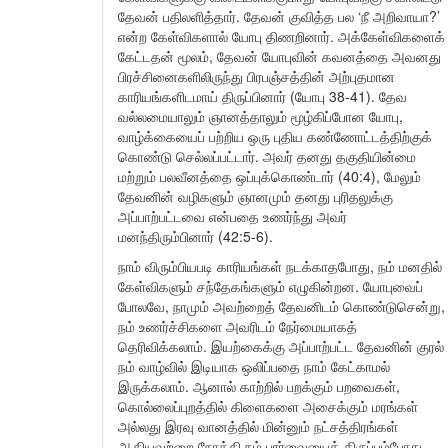
தேவன் பதிலளித்தார். தேவன் குவித்த பல ‘நீ அறிவாயா?’
என்ற கேள்விகளால் யோபு திணறினார். அக்கேள்விகளைக்
கேட்டதன் மூலம், தேவன் யோபுவின் கவனத்தை அவனது
பிரச்சினைகளிலிருந்து பிரபஞ்சத்தின் அற்புதமான
காரியங்களிடமாய் திருப்பினார் (யோபு 38-41). தேவ
வல்லமையாலும் ஞானத்தாலும் மூழ்கிப்போன யோபு,
வாழ்க்கையைப் பற்றிய ஒரு புதிய கண்ணோட்டத்திற்குக்
கொண்டு செல்லப்பட்டார். அவர் தனது தகுதியின்மை
மற்றும் பலவீனத்தை ஒப்புக்கொண்டார் (40:4), மேலும்
தேவனின் வழிகளும் ஞானமும் தனது புரிதலுக்கு
அப்பாற்பட்டவை என்பதை உணர்ந்து அவர்
மனந்திரும்பினார் (42:5-6).
நாம் விரும்பியபடி காரியங்கள் நடக்காதபோது, நம் மனதில்
கேள்விகளும் சந்தேகங்களும் எழுகின்றன. யோபுவைப்
போலவே, நாமும் அவற்றைத் தேவனிடம் கொண்டுசென்று,
நம் உணர்ச்சிகளை அவரிடம் நேர்மையாகத்
தெரிவிக்கலாம். இயற்கைக்கு அப்பாற்பட்ட தேவனின் குரல்
நம் வாழ்வில் இடியாக ஒலிப்பதை நாம் கேட்காமல்
இருக்கலாம். ஆனால் காற்றில் பறக்கும் பறவைகள்,
கொல்லைப்புறத்தில் கிளைகளை அசைக்கும் மரங்கள்
அல்லது இரவு வானத்தில் மின்னும் நட்சத்திரங்கள்
ஆகியவற்றை நோக்கி நம் பார்வையைத் திருப்பும்போது,