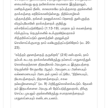
கையாள்வது ஒரு நவீனக்கால சவாலாக இருந்தாலும்,
மனிதக்குலம் நீண்ட காலமாகவே நம்பத்தகாத குரல்களின்
தாக்கத்தை எதிர்கொண்டுள்ளது. நீதிமொழிகள்
புத்தகத்தில், தங்கள் நலனுக்காகப் பிறரைத் துன்புறுத்த
விரும்புவோரின் தாக்கத்தைக் குறித்து
எச்சரிக்கப்படுகிறோம் (1:13-19). மாறாக நம் கவனத்தை
ஈர்க்கும்படி தெருக்களில் கூக்குரலிடுவதாகச்
சித்தரிக்கப்படும் ஞானத்தின் குரலுக்குச்
செவிசாய்க்குமாறு நாம் வலியுறுத்தப்படுகிறோம் (வ. 20-
23).
“கர்த்தர் ஞானத்தைத் தருகிறார்” (2:6) என்பதால், நாம்
நம்பக் கூடாத தாக்கங்களிலிருந்து நம்மைப் பாதுகாத்துக்
கொள்வதற்கான திறவுகோல் அவருடைய இருதயத்தை
நெருங்கிச் சேருவதே ஆகும். அவருடைய அன்பையும்
வல்லமையையும் அடைதல் மூலம் மட்டுமே, “நீதியையும்,
நியாயத்தையும், நிதானத்தையும், சகல
நல்வழிகளையும்” (வ. 9) அறிந்துகொள்ளக்கூடும். தேவன்
நம் இதயங்களை அவருடன் நேர்ப்படுத்துவதால், தீங்கு
செய்ய முயலும் குரல்களிலிருந்து சமாதானத்தையும்
பாதுகாப்பையும் கண்டடையலாம்.