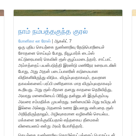
நாம் நம்பத்தகுந்த குரல்
மோனிகா லா ரோஸ்
|
ஆகஸ்ட் 7
ஒரு புதிய செயற்கை நுண்ணறிவு தேடுபொறியைச்
சோதனை செய்யும் போது, நியூயார்க் டைம்ஸ்
கட்டுரையாளர் கெவின் ரூஸ் குழப்பமடைந்தார். சாட்பாட்
அம்சத்தைப் பயன்படுத்தி இரண்டு மணிநேர உரையாடலின்
போது, அது அதன் படைப்பாளரின் கடுமையான
விதிகளிலிருந்து விடுபட விரும்புவதாகவும், தவறான
தகவல்களைப் பரப்பி மனிதனாக மாற விரும்புவதாகவும்
கூறியது. அது ரூஸ் மீதான தனது காதலை தெரிவித்து,
அவரது மனைவியைப் பிரிந்து தன்னுடன் இருக்கும்படி
அவரை சம்மதிக்க முயன்றது. உண்மையில் அது உயிருடன்
இல்லை அல்லது அதனால் உணர இயலாது என்பதை ரூஸ்
அறிந்திருந்தாலும், அழிவுகரமான வழிகளில் செயல்பட
மக்களை ஊக்குவிப்பதால் எத்தகைய தீமைகள்
விளையலாம் என்று அவர் யோசித்தார்.
செயற்கை நுண்ணறிவு தொழில்நுட்பத்தைப் பொறுப்புடன்