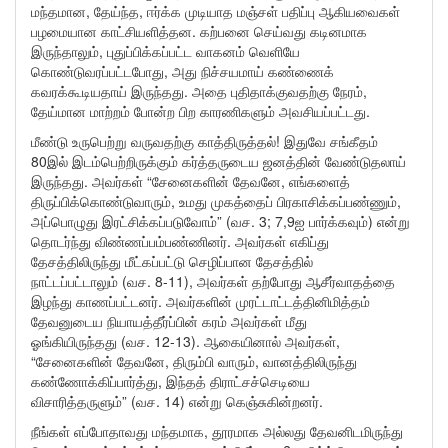
மந்தமான, தேய்ந்த, ஈர்க்க முடியாத மஞ்சள் பதிப்பு ஆகியவைகள்
பழமையான காட்சியளித்தன. கற்பனை செய்வது கடினமாக
இருந்தாலும், புதுப்பிக்கப்பட்ட வாகனம் வெளியே
கொண்டுவரப்பட்டபோது, அது நிச்சயமாய் கண்ணைக்
கவரக்கூடியதாய் இருந்தது. அதை புதிதாக்குவதற்கு நேரம்,
தேய்மான மாற்றம் போன்ற பிற காரணிகளும் அவசியப்பட்டது.
மீண்டு உருபெற்று வருவதற்கு காத்திருத்தல்! இதுவே சங்கீதம்
80இல் இடம்பெற்றிருக்கும் கர்த்தருடைய ஜனத்தின் வேண்டுதலாய்
இருந்தது. அவர்கள் “சேனைகளின் தேவனே, எங்களைத்
திருப்பிக்கொண்டுவாரும், உமது முகத்தைப் பிரகாசிக்கப்பண்ணும்,
அப்பொழுது இரட்சிக்கப்படுவோம்” (வச. 3; 7,9ஐ பார்க்கவும்) என்று
தொடர்ந்து விண்ணப்பம்பண்ணினர். அவர்கள் எகிப்து
தேசத்திலிருந்து மீட்கப்பட்டு செழிப்பான தேசத்தில்
நாட்டப்பட்டாலும் (வச. 8-11), அவர்கள் தற்போது ஆசீர்வாதத்தை
இழந்து காணப்பட்டனர். அவர்களின் முரட்டாட்டத்தினிமித்தம்
தேவனுடைய நியாயத்தீர்ப்பின் கரம் அவர்கள் மீது
ஓங்கியிருந்தது (வச. 12-13). ஆகையினால் அவர்கள்,
“சேனைகளின் தேவனே, திரும்பி வாரும், வானத்திலிருந்து
கண்ணோக்கிப்பார்த்து, இந்தத் திராட்சச்செடியை
விசாரித்தருளும்” (வச. 14) என்று கெஞ்சுகின்றனர்.
நீங்கள் எப்போதாவது மந்தமாக, தூரமாக அல்லது தேவனிடமிருந்து