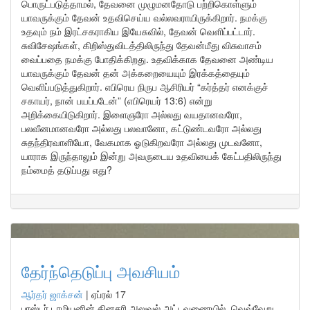
பொருட்படுத்தாமல், தேவனை முழுமனதோடு பற்றிகொள்ளும்
யாவருக்கும் தேவன் உதவிசெய்ய வல்லவராயிருக்கிறார். நமக்கு
உதவும் நம் இரட்சகராகிய இயேசுவில், தேவன் வெளிப்பட்டார்.
சுவிசேஷங்கள், கிறிஸ்துவிடத்திலிருந்து தேவன்மீது விசுவாசம்
வைப்பதை நமக்கு போதிக்கிறது. உதவிக்காக தேவனை அண்டிய
யாவருக்கும் தேவன் தன் அக்கறையையும் இரக்கத்தையும்
வெளிப்படுத்துகிறார். எபிரெய நிருப ஆசிரியர் “கர்த்தர் எனக்குச்
சகாயர், நான் பயப்படேன்” (எபிரெயர் 13:6) என்று
அறிக்கையிடுகிறார். இளைஞரோ அல்லது வயதானவரோ,
பலவீனமானவரோ அல்லது பலவானோ, கட்டுண்டவரோ அல்லது
சுதந்திரவாளியோ, வேகமாக ஓடுகிறவரோ அல்லது முடவனோ,
யாராக இருந்தாலும் இன்று அவருடைய உதவியைக் கேட்பதிலிருந்து
நம்மைத் தடுப்பது எது?
தேர்ந்தெடுப்பு அவசியம்
ஆர்தர் ஜாக்சன்
|
ஏப்ரல் 17
பாஸ்டர் டாமியனின் தினசரி அலுவல் அட்டவணையில், வெவ்வேறு