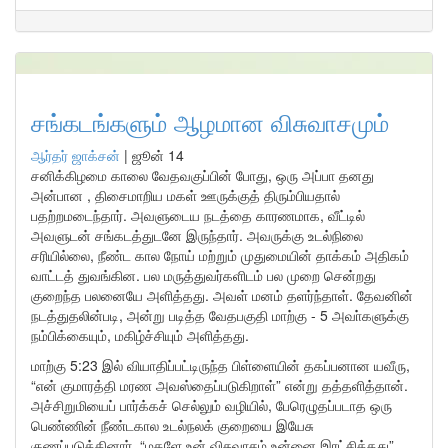
சங்கடங்களும் ஆழமான விசுவாசமும்
ஆர்தர் ஜாக்சன்
|
ஜூன் 14
சனிக்கிழமை காலை வேதவகுப்பின் போது, ஒரு அப்பா தனது
அன்பான , திசைமாறிய மகள் ஊருக்குத் திரும்பியதால்
பதற்றமடைந்தார். அவளுடைய நடத்தை காரணமாக, வீட்டில்
அவளுடன் சங்கடத்துடனே இருந்தார். அவருக்கு உடல்நிலை
சரியில்லை, நீண்ட கால நோய் மற்றும் முதுமையின் தாக்கம் அதிகம்
வாட்டத் துவங்கின. பல மருத்துவர்களிடம் பல முறை சென்றது
குறைந்த பலனையே அளித்தது. அவள் மனம் தளர்ந்தாள். தேவனின்
நடத்துதலின்படி, அன்று படித்த வேதபகுதி மாற்கு - 5 அவா்களுக்கு
நம்பிக்கையும், மகிழ்ச்சியும் அளித்தது.
மாற்கு 5:23 இல் வியாதிப்பட்டிருந்த பிள்ளையின் தகப்பனான யவீரு,
“என் குமாரத்தி மரண அவஸ்தைப்படுகிறாள்” என்று தத்தளித்தான்.
அச்சிறுமியைப் பார்க்கச் செல்லும் வழியில், பேரெழுதப்படாத ஒரு
பெண்ணின் நீண்டகால உடல்நலக் குறையை இயேசு
குணப்படுத்தினார். “மகளே உன் விசுவாசம் உன்னை இரட்சித்தது”