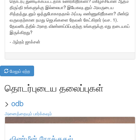
தொடர்பு துண்டிக்கப்பட்டதாக உணர்கிறீர்களா? மகிழ்ச்சியான ஆத்ம
திருப்தி உங்களுக்கு இல்லையா? இயேசுவுடனும் அவருடைய
சித்தத்துடனும் ஒத்துபோகாததால் அப்படி எண்ணுகிறீர்களா? மீண்டு
வருவதற்கான நமது ஜெபங்களை தேவன் கேட்கிறார் (வச. 1).
தேவனிடத்தில் அதை விண்ணப்பிப்பதற்கு உங்களுக்கு எது தடையாய்
இருக்கிறது?
- ஆர்தர் ஜாக்சன்
மேலும் ஏற்ற
தொடர்புடைய தலைப்புகள்
>
odb
அனைத்தையும் பார்க்கவும்
விண்மீன் நோக்குதல்