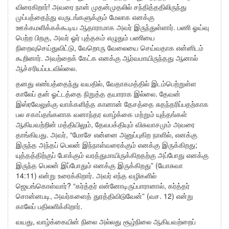
விரைகிறார்! அவரை நான் முதன்முதலில் சந்தித்ததிலிருந்து
முப்பத்தைந்து வருடங்களுக்கும் மேலாக எனக்கு
ஊக்கமளிக்கக்கூடிய ஆதாராமாக அவர் இருந்துள்ளார். பணி ஓய்வு
பெற்ற பிறகு, அவர் ஓர் புத்தகம் எழுதும் பணியை
நிறைவுசெய்துவிட்டு, வேறொரு வேலையை செய்வதாக என்னிடம்
கூறினார். அவற்றைக் கேட்க எனக்கு ஆர்வமாயிருந்தது ஆனால்
ஆச்சரியப்படவில்லை.
தனது எண்பத்தைந்து வயதில், வேதாகமத்தில் இடம்பெற்றுள்ள
காலேப் தன் ஓட்டத்தை நிறுத்த தயாராக இல்லை. தேவன்
இஸ்ரவேலுக்கு வாக்களித்த கானான் தேசத்தை சுதந்தரிப்பதற்காக
பல சகாப்தங்களாக வனாந்தர வாழ்க்கை மற்றும் யுத்தங்கள்
ஆகியவற்றின் மத்தியிலும், தேவபக்தியும் விசுவாசமும் அவரை
தாங்கியது. அவர், “மோசே என்னை அனுப்புகிற நாளில், எனக்கு
இருந்த அந்தப் பெலன் இந்நாள்வரைக்கும் எனக்கு இருக்கிறது;
யுத்தத்திற்குப் போக்கும் வரத்துமாயிருக்கிறதற்கு அப்போது எனக்கு
இருந்த பெலன் இப்போதும் எனக்கு இருக்கிறது” (யோசுவா
14:11) என்று உரைக்கிறார். அவர் எந்த வழிகளில்
ஜெயங்கொள்வார்? “கர்த்தர் என்னோடிருப்பாரானால், கர்த்தர்
சொன்னபடி, அவர்களைத் துரத்திவிடுவேன்” (வச. 12) என்று
காலேப் பதிலளிக்கிறார்.
வயது, வாழ்க்கையின் நிலை அல்லது சூழ்நிலை ஆகியவற்றைப்