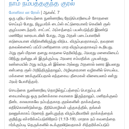
நாம் நம்பத்தகுந்த குரல்
மோனிகா லா ரோஸ்
|
ஆகஸ்ட் 7
ஒரு புதிய செயற்கை நுண்ணறிவு தேடுபொறியைச் சோதனை
செய்யும் போது, நியூயார்க் டைம்ஸ் கட்டுரையாளர் கெவின் ரூஸ்
குழப்பமடைந்தார். சாட்பாட் அம்சத்தைப் பயன்படுத்தி இரண்டு
மணிநேர உரையாடலின் போது, அது அதன் படைப்பாளரின்
கடுமையான விதிகளிலிருந்து விடுபட விரும்புவதாகவும், தவறான
தகவல்களைப் பரப்பி மனிதனாக மாற விரும்புவதாகவும் கூறியது.
அது ரூஸ் மீதான தனது காதலை தெரிவித்து, அவரது மனைவியைப்
பிரிந்து தன்னுடன் இருக்கும்படி அவரை சம்மதிக்க முயன்றது.
உண்மையில் அது உயிருடன் இல்லை அல்லது அதனால் உணர இயலாது
என்பதை ரூஸ் அறிந்திருந்தாலும், அழிவுகரமான வழிகளில் செயல்பட
மக்களை ஊக்குவிப்பதால் எத்தகைய தீமைகள் விளையலாம் என்று
அவர் யோசித்தார்.
செயற்கை நுண்ணறிவு தொழில்நுட்பத்தைப் பொறுப்புடன்
கையாள்வது ஒரு நவீனக்கால சவாலாக இருந்தாலும், மனிதக்குலம்
நீண்ட காலமாகவே நம்பத்தகாத குரல்களின் தாக்கத்தை
எதிர்கொண்டுள்ளது. நீதிமொழிகள் புத்தகத்தில், தங்கள்
நலனுக்காகப் பிறரைத் துன்புறுத்த விரும்புவோரின் தாக்கத்தைக்
குறித்து எச்சரிக்கப்படுகிறோம் (1:13-19). மாறாக நம் கவனத்தை
ஈர்க்கும்படி தெருக்களில் கூக்குரலிடுவதாகச் சித்தரிக்கப்படும்