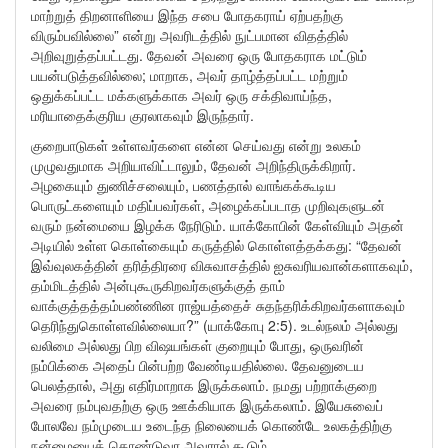
மாற்றுத் திறனாளியை இந்த சபை போதகராய் ஏற்பதற்கு
விரும்பவில்லை” என்று அவரிடத்தில் நுட்பமான விதத்தில்
அறிவுறுத்தப்பட்டது. தேவன் அவரை ஒரு போதகராக மட்டும்
பயன்படுத்தவில்லை; மாறாக, அவர் தாழ்த்தப்பட்ட மற்றும்
ஒதுக்கப்பட்ட மக்களுக்காக அவர் ஒரு சக்திவாய்ந்த,
மரியாதைக்குரிய குரலாகவும் இருந்தார்.
குறைபாடுகள் உள்ளவர்களை என்ன செய்வது என்று உலகம்
முழுவதுமாக அறியாவிட்டாலும், தேவன் அறிந்திருக்கிறார்.
அழகையும் துணிச்சலையும், பணத்தால் வாங்கக்கூடிய
பொருட்களையும் மதிப்பவர்கள், அழைக்கப்படாத முறிவுகளுடன்
வரும் நன்மையை இழக்க நேரிடும். யாக்கோபின் கேள்வியும் அதன்
அடியில் உள்ள கொள்கையும் கருத்தில் கொள்ளத்தக்கது: “தேவன்
இவ்வுலகத்தின் தரித்திரரை விசுவாசத்தில் ஐசுவரியவான்களாகவும்,
தம்மிடத்தில் அன்புகூருகிறவர்களுக்குத் தாம்
வாக்குத்தத்தம்பண்ணின ராஜ்யத்தைச் சுதந்தரிக்கிறவர்களாகவும்
தெரிந்துகொள்ளவில்லையா?” (யாக்கோபு 2:5). உடல்நலம் அல்லது
வலிமை அல்லது பிற விஷயங்கள் குறையும் போது, ஒருவரின்
நம்பிக்கை அதைப் பின்பற்ற வேண்டியதில்லை. தேவனுடைய
பெலத்தால், அது எதிர்மாறாக இருக்கலாம். நமது பற்றாக்குறை
அவரை நம்புவதற்கு ஒரு ஊக்கியாக இருக்கலாம். இயேசுவைப்
போலவே நம்முடைய உடைந்த நிலையைக் கொண்டே உலகத்திற்கு
நன்மையைக் கொண்டுவர அவரால் கூடும்.