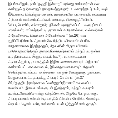
இடங்களிலும், நாம் “தகுதி இல்லாத” அல்லது எளியவர்கள் என
எண்ணும் நபர்களாலும் நிறைவேற்றுகிறார். 1 கொரிந்தியர் 1-ல், பவுல்
இயேசுவை பின்பற்றும் மக்கள், உலகத்தாரின் பார்வையில் எவ்வளவு
அற்பமாய் எண்ணப்பட்டார்கள் என்பதை நினைவூட்டுகிறார்:
"எப்படியெனில், சகோதரரே, நீங்கள் அழைக்கப்பட்ட அழைப்பைப்
பாருங்கள்; மாம்சத்தின்படி ஞானிகள் அநேகரில்லை, வல்லவர்கள்
அநேகரில்லை, பிரபுக்கள் அநேகரில்லை ” (வ.26) என
குறிப்பிட்டுள்ளார். ஆனால் கொரிந்திய விசுவாசிகள் மிக
சாதாரணமாக இருந்தாலும், தேவனின் கிருபையினால்
யாதொருவரத்திலும் குறைவில்லாதவர்களாய் மற்றும் பயனுள்ள
பாத்திரங்காளக இருந்தார்கள் (வ.7). உள்ளவைகளை
அவமாக்கும்படி, உலகத்தின் இழிவானவைகளையும், அற்பமாய்
எண்ணப் பட்டவைகளையும், இல்லாதவைகளையும், தேவன்
தெரிந்துகொண்டார். மாம்சமான எவனும் தேவனுக்கு முன்பாகப்
பெருமைபாராட்டாதபடிக்கு அப்படிச் செய்தார்.(வ.27-
29)“தகுதியற்றவர்களாக ”எண்ணுகிறீர்களா? கவலைப்பட
வேண்டாம். இயேசு உங்களுடன் இருந்தால், மற்றும் அவரால்
பயன்படவேண்டும் என்று விரும்பினால், அதுவே போதுமானது.
அப்படியானால் உங்கள் இதயத்தில் நீங்கள் ஏறெடுக்க வேண்டிய
ஜெபம் : “ஆண்டவரே, என்னைப் பயன்படுத்தும்! என்பதாகும்.