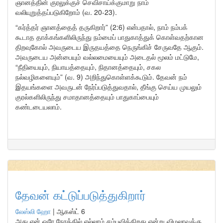
ஞானத்தின் குரலுக்குச் செவிசாய்க்குமாறு நாம்
வலியுறுத்தப்படுகிறோம் (வ. 20-23).
“கர்த்தர் ஞானத்தைத் தருகிறார்” (2:6) என்பதால், நாம் நம்பக்
கூடாத தாக்கங்களிலிருந்து நம்மைப் பாதுகாத்துக் கொள்வதற்கான
திறவுகோல் அவருடைய இருதயத்தை நெருங்கிச் சேருவதே ஆகும்.
அவருடைய அன்பையும் வல்லமையையும் அடைதல் மூலம் மட்டுமே,
“நீதியையும், நியாயத்தையும், நிதானத்தையும், சகல
நல்வழிகளையும்” (வ. 9) அறிந்துகொள்ளக்கூடும். தேவன் நம்
இதயங்களை அவருடன் நேர்ப்படுத்துவதால், தீங்கு செய்ய முயலும்
குரல்களிலிருந்து சமாதானத்தையும் பாதுகாப்பையும்
கண்டடையலாம்.
தேவன் கட்டுப்படுத்துகிறார்
லேஸ்லி ஹோ
|
ஆகஸ்ட் 6
அது ஏன் ஒரே நேரத்தில் எல்லாம் சம்பவிக்கிறது என்று விமலாவுக்கு