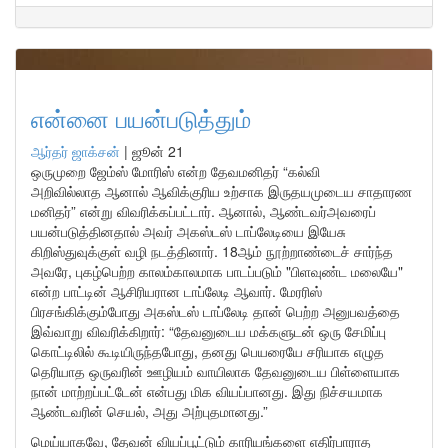
என்னை பயன்படுத்தும்
ஆர்தர் ஜாக்சன்
|
ஜூன் 21
ஒருமுறை ஜேம்ஸ் மோரிஸ் என்ற தேவமனிதர் “கல்வி
அறிவில்லாத ஆனால் ஆவிக்குரிய உற்சாக இருதயமுடைய சாதாரண
மனிதர்” என்று விவரிக்கப்பட்டார். ஆனால், ஆண்டவர்அவரைப்
பயன்படுத்தினதால் அவர் அகஸ்டஸ் டாப்லேடியை இயேசு
கிறிஸ்துவுக்குள் வழி நடத்தினார். 18ஆம் நூற்றாண்டைச் சார்ந்த
அவரே, புகழ்பெற்ற காலம்காலமாக பாடப்படும் "பிளவுண்ட மலையே"
என்ற பாட்டின் ஆசிரியரான டாப்லேடி ஆவார். மேரரிஸ்
பிரசங்கிக்கும்போது அகஸ்டஸ் டாப்லேடி தான் பெற்ற அனுபவத்தை
இவ்வாறு விவரிக்கிறார்: “தேவனுடைய மக்களுடன் ஒரு சேமிப்பு
கொட்டிலில் கூடியிருந்தபோது, தனது பெயரையே சரியாக எழுத
தெரியாத ஒருவரின் ஊழியம் வாயிலாக தேவனுடைய பிள்ளையாக
நான் மாற்றப்பட்டேன் என்பது மிக வியப்பானது. இது நிச்சயமாக
ஆண்டவரின் செயல், அது அற்புதமானது.”
மெய்யாகவே, தேவன் வியப்பூட்டும் காரியங்களை எதிர்பாராத