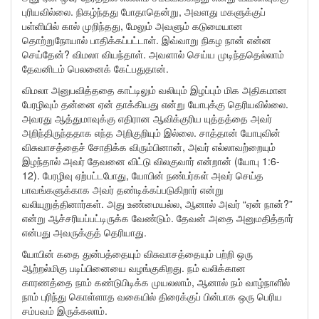
புரியவில்லை. நிகழ்ந்தது போதாதென்று, அவளது மகளுக்குப்
பள்ளியில் கால் முறிந்தது, மேலும் அவளும் கடுமையான
தொற்றுநோயால் பாதிக்கப்பட்டாள். இவ்வாறு நிகழ நான் என்ன
செய்தேன்? விமலா வியந்தாள். அவளால் செய்ய முடிந்ததெல்லாம்
தேவனிடம் பெலனைக் கேட்பதுதான்.
விமலா அனுபவித்ததை காட்டிலும் வலியும் இழப்பும் மிக அதிகமான
பேரழிவும் தன்னை ஏன் தாக்கியது என்று யோபுக்கு தெரியவில்லை.
அவரது ஆத்துமாவுக்கு எதிரான ஆவிக்குரிய யுத்தத்தை அவர்
அறிந்திருந்ததாக எந்த அறிகுறியும் இல்லை. சாத்தான் யோபுவின்
விசுவாசத்தைச் சோதிக்க விரும்பினான், அவர் எல்லாவற்றையும்
இழந்தால் அவர் தேவனை விட்டு விலகுவார் என்றான் (யோபு 1:6-
12). பேரழிவு ஏற்பட்டபோது, யோபின் நண்பர்கள் அவர் செய்த
பாவங்களுக்காக அவர் தண்டிக்கப்படுகிறார் என்று
வலியுறுத்தினார்கள். அது உண்மையல்ல, ஆனால் அவர் “ஏன் நான்?”
என்று ஆச்சரியப்பட்டிருக்க வேண்டும். தேவன் அதை அனுமதித்தார்
என்பது அவருக்குத் தெரியாது.
யோபின் கதை துன்பத்தையும் விசுவாசத்தையும் பற்றி ஒரு
ஆற்றல்மிகு படிப்பினையை வழங்குகிறது. நம் வலிக்கான
காரணத்தை நாம் கண்டுபிடிக்க முயலலாம், ஆனால் நம் வாழ்நாளில்
நாம் புரிந்து கொள்ளாத வகையில் திரைக்குப் பின்பாக ஒரு பெரிய
சம்பவம் இருக்கலாம்.