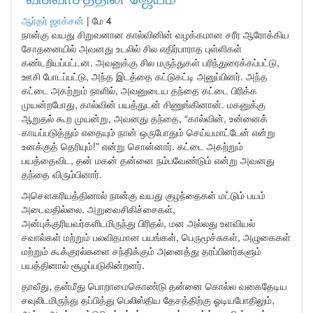
ஆர்தர் ஜாக்சன்
|
மே 4
நான்கு வயது சிறுவனான கால்வினின் வழக்கமான சரீர ஆரோக்கிய
சோதனையில் அவனது உடலில் சில எதிர்பாராத புள்ளிகள்
கண்டறியப்பட்டன. அவனுக்கு சில மருந்துகள் பரிந்துரைக்கப்பட்டு,
ஊசி போடப்பட்டு, அந்த இடத்தை கட்டுகட்டி அனுப்பினர். அந்த
கட்டை அகற்றும் நாளில், அவனுடைய தந்தை கட்டை பிரிக்க
முயன்றபோது, கால்வின் பயத்துடன் சிணுங்கினான். மகனுக்கு
ஆறுதல் கூற முயன்று, அவனது தந்தை, “கால்வின், உன்னைக்
காயப்படுத்தும் எதையும் நான் ஒருபோதும் செய்யமாட்டேன் என்று
உனக்குத் தெரியும்!” என்று சொன்னார். கட்டை அகற்றும்
பயத்தைவிட, தன் மகன் தன்னை நம்பவேண்டும் என்று அவனது
தந்தை விரும்பினார்.
அசௌகரியத்தினால் நான்கு வயது குழந்தைகள் மட்டும் பயம்
அடைவதில்லை. அறுவைசிகிச்சைகள்,
அன்புக்குரியவர்களிடமிருந்து பிரிதல், மன அல்லது உளவியல்
சவால்கள் மற்றும் பலவிதமான பயங்கள், பெருமூச்சுகள், அழுகைகள்
மற்றும் கூக்குரல்களை சந்திக்கும் அனைத்து தரப்பினர்களும்
பயத்தினால் சூழப்படுகின்றனர்.
தாவீது, தன்மீது பொறாமைகொண்டு தன்னை கொல்ல வகைதேடிய
சவுலிடமிருந்து தப்பித்து பெலிஸ்திய தேசத்திற்கு ஓடியபோதிலும்,