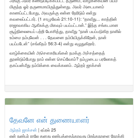
அங்கு அவர் கண்டுபிடிக்கப்பட்ட தருணம், வாழ்க்கையின் பயம்
மிகுந்த ஓர் தருணமாயிருந்துள்ளது. அவர் அடையாளம்
காணப்பட்டபோது, அவருக்கு என்ன நேரிடும் என்று
கவலைப்பட்டார். (1 சாமுவேல் 21:10-11): “தாவீது... காத்தின்
ராஜாவாகிய ஆகீசுக்கு மிகவும் பயப்பட்டான்.” இந்த சங்கடமான
சூழ்நிலையைப் பற்றி யோசித்து, தாவீது “நான் பயப்படுகிற நாளில்
உம்மை நம்புவேன் . . . தேவனை நம்பியிருக்கிறேன், நான்
பயப்படேன்” (சங்கீதம் 56:3-4) என்று எழுதுகிறார்.
வாழ்க்கையின் அசௌகரியங்கள் நமக்கு அச்சத்தைத்
தூண்டும்போது நாம் என்ன செய்வோம்? நம்முடைய பரலோகத்
தகப்பன்மீது நம்பிக்கை வைக்கலாம். ஆர்தர் ஜாக்சன்
தேவனே என் துணையாளர்
ஆர்தர் ஜாக்சன்
|
ஏப்ரல் 25
என் நண்பர் ராலே தனது எண்பத்தைந்தாவது பிறந்தநாளை நோக்கி