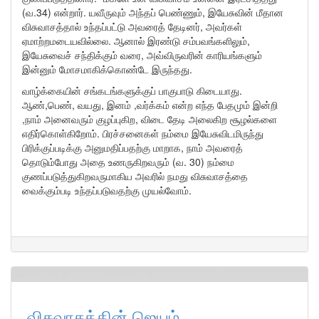
(வ.34) என்றார். யவீருவும் அந்தப் பெண்ணும், இயேசுவின் மீதான
விசுவாசத்தால் உந்தப்பட்டு அவரைத் தேடினர், அவர்கள்
ஏமாற்றமடையவில்லை. ஆனால் இரண்டு சம்பவங்களிலும்,
இயேசுவைச் சந்திக்கும் வரை, அவ்விருவரின் காரியங்களும்
இன்னும் மோசமாகிக்கொண்டே இருந்தது.
வாழ்க்கையின் சங்கடங்களுக்குப் பாகுபாடு கிடையாது.
ஆண்,பெண், வயது, இனம் ,வர்க்கம் என்ற எந்த பேதமும் இன்றி
,நாம் அனைவரும் குழப்புகிற, விடை தேடி அலைகிற சூழல்களை
எதிர்கொள்கிறோம். பிரச்சனைகள் நம்மை இயேசுவிடமிருந்து
பிரிக்குப்படிக்கு அனுமதிப்பதற்கு மாறாக, நாம் அவரைத்
தொடும்போது அதை உணருகிறவரும் (வ. 30) நம்மை
குணப்படுத்துகிறவருமாகிய அவரில் நமது விசுவாசத்தை
வைக்கும்படி உந்தப்படுவதற்கு முயல்வோம்.
விசுவாசத்தின் ஜெயம்