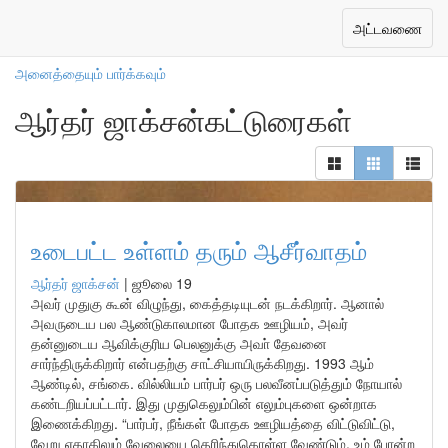
எங்கள் ஆசிரியர்கள்
Toggle
அட்டவணை
navigation
அனைத்தையும் பார்க்கவும்
ஆர்தர் ஜாக்சன்கட்டுரைகள்
உடைபட்ட உள்ளம் தரும் ஆசீர்வாதம்
ஆர்தர் ஜாக்சன்
|
ஜூலை 19
அவர் முதுகு கூன் விழுந்து, கைத்தடியுடன் நடக்கிறார். ஆனால்
அவருடைய பல ஆண்டுகாலமான போதக ஊழியம், அவர்
தன்னுடைய ஆவிக்குரிய பெலனுக்கு அவா் தேவனை
சார்ந்திருக்கிறார் என்பதற்கு சாட்சியாயிருக்கிறது. 1993 ஆம்
ஆண்டில், சங்கை. வில்லியம் பார்பர் ஒரு பலவீனப்படுத்தும் நோயால்
கண்டறியப்பட்டார். இது முதுகெலும்பின் எலும்புகளை ஒன்றாக
இணைக்கிறது. “பார்பர், நீங்கள் போதக ஊழியத்தை விட்டுவிட்டு,
வேறு ஏதாகிலும் வேலையை தெரிந்துகொள்ள வேண்டும். உம் போன்ற