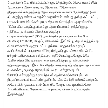
ஆயுதங்கள் கொடுக்கப்பட்டுள்ளது. இருப்பினும், அவை உலகத்தின்
ஆயுதங்கள் அல்ல. மாறாக, அவைகள் “அரண்களை
நிர்மூலமாக்குகிறதற்குத் தேவபலமுள்ளவைகளாயிருக்கிறது” (வச.
4). அதற்கு என்ன பொருள்? “அரண்கள்” என்பது நன்கு கட்டப்பட்ட,
பாதுகாப்பான இடங்கள். நமது தேவன் கொடுத்த ஆயுதங்களில்,
“நீதியாகிய வலதிடதுபக்கத்து ஆயதங்களைத் தரித்திருந்து
எதிரியை தாக்கவும் அவனிடம் இருந்து
பாதுகாக்கிறதிலும்” (6:7) நாம் தெளிவுள்ளவர்களாயிருப்போம்.
எபேசியர் 6:13-18, வேதம், விசுவாசம், இரட்சிப்பு, ஜெபம் மற்றும் பிற
விசுவாசிகளின் ஆதரவு உட்பட நம்மைப் பாதுகாக்க உதவும்
காரியங்களின் பட்டியலை விரிவுபடுத்துகிறது. நம்மை விட பெரிய
மற்றும் வலிமையான சக்திகளை எதிர்கொள்ளும்போது, இந்த
ஆவிக்குரிய ஆயுதங்களை கையகப்படுத்துவது, நிற்பதற்கும்
தடுமாறுவதற்கும் இடையே வித்தியாசத்தை ஏற்படுத்தும். தனியாகச்
சமாளிக்க முடியாத அளவுக்குப் பெரிய சக்திகளுடன்
போராடுபவர்களுக்கு உதவ தேவன் ஆலோசகர்களையும், பல
நிபுணர்களையும் பயன்படுத்துகிறார். நல்ல செய்தி என்னவென்றால்,
இயேசுவின் மூலமாக நாம் போராடும் போது, நாம் முடங்கிப்போக
அவசியமில்லை. தேவனுடைய சர்வாயுத வர்க்கம் நம்மிடத்தில்
இருக்கிறது!