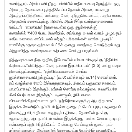
உணர்ந்தார். அவர் பணிபுரிந்த பள்ளியில் மதிய உணவு நேரத்தில், ஒரு
அவசரத் தேவையை பூர்த்திசெய்ய தேவன் அவரை எவ்வாறு
ஆயத்தப்படுத்தினார் என்பதை அவர் புரிந்துகொண்டார். மதிய உணவு
அறையின் சலசலப்புக்கு நடுவில், அவர் இந்த வார்த்தைகளைக்
கேட்டார்: “ராணியின் [தேவையுள்ள ஒரு குழந்தைக்கு]
கணக்கில் ₹400 போட வேண்டும், அப்போது அவள் வாரம் முழுவதும்
மதிய உணவை சாப்பிடலாம் மற்றும் புத்தகங்கள் வாங்க முடியும்”
ராணிக்கு உதவுவதற்காக பேட்ரிக் தனது பணத்தை கொடுத்தபோது
அனுபவித்த உணர்வுகளை கற்பனை செய்து பாருங்கள்!
தீத்துவுக்கான நிருபத்தில், இயேசுவின் விசுவாசிகளுக்கு “நீதியின்
கிரியைகளினிமித்தம் அவர் நம்மை இரட்சியாமல்” (3:5) என்று பவுல்
நினைப்பூட்டினாலும், “நற்கிரியைகளைச் செய்ய
ஜாக்கிரதையாயிருக்கும்படி” (வ.8; பார்க்கவும் வ.14) சொன்னார்.
நம் வாழ்க்கை நேரம் இல்லாததாகவும், மிகவும் பளுவானதாகவும்,
பரபரப்பாகவும் இருக்கும். உங்கள் சொந்த நல்வாழ்வை கவனிப்பதே
மிகப்பெரியதாக இருக்கும். ஆனாலும், இயேசுவை
விசுவாசிக்கிறவர்களாக நாம் “நற்கிரியைகளுக்கு ஆயத்தமாக”
இருக்க வேண்டும். நம்மிடம் இல்லாததையும் செய்ய முடியாததையும்
நினைத்து விரக்தியடைவதற்குப் பதிலாக, தேவனின் நமக்கு
உதவுவதற்கு ஏற்ப நம்மிடம் என்ன இருக்கிறது, என்ன செய்ய முடியும்
என்பதைப் பற்றி சிந்திப்போம். அவ்வாறு செய்வதன் மூலம், நாம்
மற்றவர்களுக்கு அவர்களின் தேவையுள்ள நேரத்தில் உதவுகிறோம்,