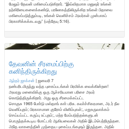
மேலும் தேவன் மகிமைப்படுகிறார். “இவ்விதமாக மனுஷர் உங்கள்
நற்கிரியைகளைக்கண்டு, பரலோகத்திலிருக்கிற உங்கள் பிதாவை
மகிமைப்படுத்தும்படி, உங்கள் வெளிச்சம் அவர்கள் முன்பாகப்
பிரகாசிக்கக்கடவது” (மத்தேயு 5:16).
தேவனின் சீரமைப்பிற்கு
கனிந்திருக்கிறது
ஆர்தர் ஜாக்சன்
|
ஜனவரி 7
நண்பரிடமிருந்து வந்த புகைப்படங்கள் பிரமிக்க வைக்கின்றன!
அவரது மனைவிக்கு ஒரு ஆச்சரியமான பரிசை அவர்
கொடுத்திருக்கிறார். அது ஒரு சீரமைக்கப்பட்ட
சொகுசு 1965 போா்டு மஸ்தாங் காா் பரிசு. கவா்ச்சிகரமான, அடர் நீல
வெளிப்புறம்; பிரகாசமான குரோம் விளிம்புகள்;, மறுஉருவாக்கம்
செய்யப்பட்ட கருப்பு உட்புறம்;, மற்ற மேம்படுத்தல்களுடன்
பொருந்தக்கூடிய மோட்டார் ஆகியவைகள் அதில் இடம்பெற்றிருந்தன.
அதே வாகனத்தின் முந்தைய புகைப்படங்களும் இருந்தன. அதில்