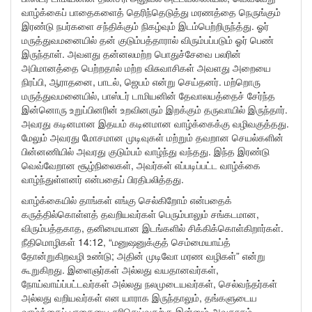
வாழ்க்கைப் பாதைகளைத் தெரிந்தெடுத்து மரணத்தை நெருங்கும்
இரண்டு நபர்களை சந்திக்கும் நிகழ்வும் இடம்பெற்றிருந்த்து. ஓர்
மருத்துவமனையில் தன் குடும்பத்தாரால் விரும்பப்படும் ஓர் பெண்
இருந்தாள். அவளது தன்னலமற்ற பொதுச்சேவை பலரின்
அபிமானத்தை பெற்றதால் மற்ற விசுவாசிகள் அவளது அறையை
நிரப்பி, ஆராதனை, பாடல், ஜெபம் என்று செய்தனர். மற்றொரு
மருத்துவமனையில், பாஸ்டர் டாமியனின் தேவாலயத்தைச் சேர்ந்த
இன்னொரு உறுப்பினரின் உறவினரும் இறக்கும் தருவாயில் இருந்தார்.
அவரது கடினமான இதயம் கடினமான வாழ்க்கைக்கு வழிவகுத்தது.
மேலும் அவரது மோசமான முடிவுகள் மற்றும் தவறான செயல்களின்
பின்னணியில் அவரது குடும்பம் வாழ்ந்து வந்தது. இந்த இரண்டு
வெவ்வேறான சூழ்நிலைகள், அவர்கள் எப்படிப்பட்ட வாழ்க்கை
வாழ்ந்துள்ளனர் என்பதைப் பிரதிபலித்தது.
வாழ்க்கையில் தாங்கள் எங்கு செல்கிறோம் என்பதைக்
கருத்தில்கொள்ளத் தவறியவர்கள் பெரும்பாலும் சங்கடமான,
விரும்பத்தகாத, தனிமையான இடங்களில் சிக்கிக்கொள்கிறார்கள்.
நீதிமொழிகள் 14:12, “மனுஷனுக்குத் செம்மையாய்த்
தோன்றுகிறவழி உண்டு; அதின் முடிவோ மரண வழிகள்” என்று
கூறுகிறது. இளைஞர்கள் அல்லது வயதானவர்கள்,
நோய்வாய்ப்பட்டவர்கள் அல்லது நலமுடையவர்கள், செல்வந்தர்கள்
அல்லது வறியவர்கள் என யாராக இருந்தாலும், தங்களுடைய
வாழ்க்கைப் பாதையை சரிசெய்வதற்கு இன்னும் அவகாசம்