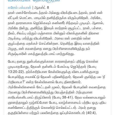
கரோல் மக்வான்
|
ஆகஸ்ட் 8
நான் மனச்சோர்வடைந்தால் அல்லது விரக்தியடைந்தால், நான் என்
வீட்டின் மொட்டை மாடியில் தனித்திருக்க விரும்புகிறேன். அங்கே,
நான் தாராளமாக ஜெபிக்கவும் கண்ணீர் சிந்தவும் முடியும். ஆனால்,
அங்கே நின்று, குளிர்ந்த இரவுக் காற்றால் சூழப்பட்ட நான், பச்சை,
நீலம், சிவப்பு மற்றும் மஞ்சளாக மின்னும் விளக்குகளின் திரளை
அடிக்கடி பார்த்து வியக்கிறேன். அவை என் மனதில் உள்ள
குழப்பத்தை மறக்கச் செய்கின்றன. தெளிந்த இரவு வானத்தின்
அழகு, என் கவனத்தை எனது பிரச்சினைகளிலிருந்து நம்
சிருஷ்டிகரின் மகத்துவத்திடமாய் மாற்றுகிறது.
யோபு தனது துன்பங்களுக்கான காரணத்தைப் புரிந்து கொள்ள
முடியாதபோது, தேவன் தன்னிடம் பேசும்படி ஜெபித்தார் (யோபு
13:20-22). தர்க்கரீதியான கேள்விகளுக்கு விடையளிக்குமாறு
யோபுவிற்கு சவாலிட்டு தேவன் பதிலளித்தார். தேவன் குவித்த பல ‘நீ
அறிவாயா?’ என்ற கேள்விகளால் யோபு திணறினார்.
அக்கேள்விகளைக் கேட்டதன் மூலம், தேவன் யோபுவின் கவனத்தை
அவனது பிரச்சினைகளிலிருந்து பிரபஞ்சத்தின் அற்புதமான
காரியங்களிடமாய் திருப்பினார் (யோபு 38-41). தேவ வல்லமையாலும்
ஞானத்தாலும் மூழ்கிப்போன யோபு, வாழ்க்கையைப் பற்றிய ஒரு புதிய
கண்ணோட்டத்திற்குக் கொண்டு செல்லப்பட்டார். அவர் தனது
தகுதியின்மை மற்றும் பலவீனத்தை ஒப்புக்கொண்டார் (40:4),