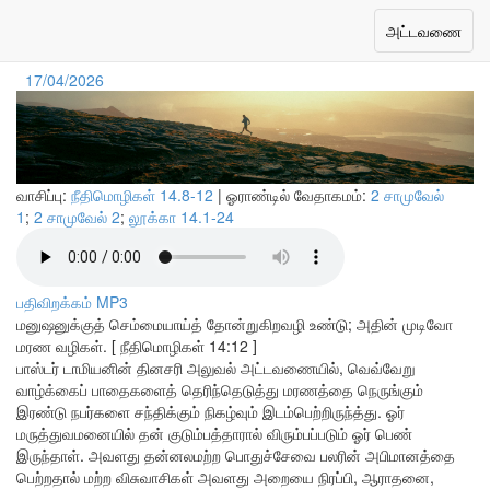
தேர்ந்தெடுப்பு அவசியம்
Toggle
அட்டவணை
navigation
17/04/2026
வாசிப்பு:
நீதிமொழிகள் 14.8-12
| ஓராண்டில் வேதாகமம்:
2 சாமுவேல்
1
;
2 சாமுவேல் 2
;
லூக்கா 14.1-24
பதிவிறக்கம் MP3
மனுஷனுக்குத் செம்மையாய்த் தோன்றுகிறவழி உண்டு; அதின் முடிவோ
மரண வழிகள். [ நீதிமொழிகள் 14:12 ]
பாஸ்டர் டாமியனின் தினசரி அலுவல் அட்டவணையில், வெவ்வேறு
வாழ்க்கைப் பாதைகளைத் தெரிந்தெடுத்து மரணத்தை நெருங்கும்
இரண்டு நபர்களை சந்திக்கும் நிகழ்வும் இடம்பெற்றிருந்த்து. ஓர்
மருத்துவமனையில் தன் குடும்பத்தாரால் விரும்பப்படும் ஓர் பெண்
இருந்தாள். அவளது தன்னலமற்ற பொதுச்சேவை பலரின் அபிமானத்தை
பெற்றதால் மற்ற விசுவாசிகள் அவளது அறையை நிரப்பி, ஆராதனை,