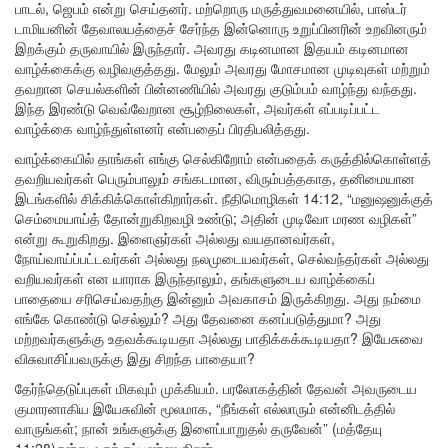
பாடல், ஜெபம் என்று செய்தனர். மற்றொரு மருத்துவமனையில், பாஸ்டர்
டாமியனின் தேவாலயத்தைச் சேர்ந்த இன்னொரு உறுப்பினரின் உறவினரும்
இறக்கும் தருவாயில் இருந்தார். அவரது கடினமான இதயம் கடினமான
வாழ்க்கைக்கு வழிவகுத்தது. மேலும் அவரது மோசமான முடிவுகள் மற்றும்
தவறான செயல்களின் பின்னணியில் அவரது குடும்பம் வாழ்ந்து வந்தது.
இந்த இரண்டு வெவ்வேறான சூழ்நிலைகள், அவர்கள் எப்படிப்பட்ட
வாழ்க்கை வாழ்ந்துள்ளனர் என்பதைப் பிரதிபலித்தது.
வாழ்க்கையில் தாங்கள் எங்கு செல்கிறோம் என்பதைக் கருத்தில்கொள்ளத்
தவறியவர்கள் பெரும்பாலும் சங்கடமான, விரும்பத்தகாத, தனிமையான
இடங்களில் சிக்கிக்கொள்கிறார்கள். நீதிமொழிகள் 14:12, “மனுஷனுக்குத்
செம்மையாய்த் தோன்றுகிறவழி உண்டு; அதின் முடிவோ மரண வழிகள்”
என்று கூறுகிறது. இளைஞர்கள் அல்லது வயதானவர்கள்,
நோய்வாய்ப்பட்டவர்கள் அல்லது நலமுடையவர்கள், செல்வந்தர்கள் அல்லது
வறியவர்கள் என யாராக இருந்தாலும், தங்களுடைய வாழ்க்கைப்
பாதையை சரிசெய்வதற்கு இன்னும் அவகாசம் இருக்கிறது. அது நம்மை
எங்கே கொண்டு செல்லும்? அது தேவனை கனப்படுத்துமா? அது
மற்றவர்களுக்கு உதவக்கூடியதா அல்லது பாதிக்கக்கூடியதா? இயேசுவை
விசுவாசிப்பவருக்கு இது சிறந்த பாதையா?
தேர்ந்தெடுப்புகள் மிகவும் முக்கியம். பரலோகத்தின் தேவன் அவருடைய
குமாரனாகிய இயேசுவின் மூலமாக, “நீங்கள் எல்லாரும் என்னிடத்தில்
வாருங்கள்; நான் உங்களுக்கு இளைப்பாறுதல் தருவேன்” (மத்தேயு