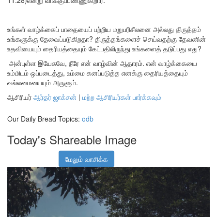
11:28)என்று வாக்குப்பண்ணுகிறார்.
உங்கள் வாழ்க்கைப் பாதையைப் பற்றிய மறுபரிசீலனை அல்லது திருத்தம்
உங்களுக்கு தேவைப்படுகிறதா? திருத்தங்களைச் செய்வதற்கு தேவனின்
உதவியையும் தைரியத்தையும் கேட்பதிலிருந்து உங்களைத் தடுப்பது எது?
அன்புள்ள இயேசுவே, நீரே என் வாழ்வின் ஆதாரம். என் வாழ்க்கையை
உம்மிடம் ஒப்படைத்து, உம்மை கனப்படுத்த எனக்கு தைரியத்தையும்
வல்லமையையும் அருளும்.
ஆசிரியர்
ஆர்தர் ஜாக்சன்
|
மற்ற ஆசிரியர்கள் பார்க்கவும்
Our Daily Bread Topics:
odb
Today's Shareable Image
மேலும் வாசிக்க