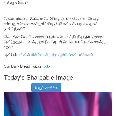
பின்தொடர்வோம்.
தேவன் உங்களை மெய்யாகவே அறிந்துள்ளார் என்பதனை அறிவது
எவ்வாறு உங்களை ஊக்குவிக்கிறது? நீங்கள் எவ்வாறு அவருடன்
நடக்கிறீர்கள்?
அன்பு தேவனே, நீர் என்னைப் பற்றிய எல்லாம் அறிந்திருந்தும் என்னை
நேசித்ததற்காக உமக்கு நன்றி. உம்முடன் செம்மையாய் நடக்க எனக்கு
உதவும்.
ஆசிரியர்
மார்வின் வில்லியம்ஸ்
|
மற்ற ஆசிரியர்கள் பார்க்கவும்
Our Daily Bread Topics:
odb
Today's Shareable Image
மேலும் வாசிக்க