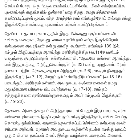
செய்யும் போது, ​​அது “வடிவமைக்கப்பட்டதிலேயே மிகச் சக்திவாய்ந்த
புலனாய்வுக் கருவிகளில் ஒன்றாக” மாறுகிறது. நமது மீத்தரவைக்
கண்டுபிடிப்பதன் மூலம், எந்த நேரத்தில் நாம் எங்கிருந்தோம் அல்லது எங்கு
இருக்கிறோம் என்பதை புலனாய்வாளர்கள் கண்டுபிடிக்கலாம்.
தேசியப் பாதுகாப்பு மையத்தின் இந்த மின்னணு பகுப்பாய்வை விட
உன்னதமானதாக, தேவனுடனான உறவில் நாம் எங்கு இருக்கிறோம்
என்பதனை அவரறிவார் என்று தாவீது கூறினார். சங்கீதம் 139 இல்,
நம்முள் இருப்பவற்றை ஆராய்ந்து அறிந்திருக்கிற (வ.1) தேவனிடம்
ஜெபத்தை ஏறெடுக்கிறார். சங்கீதக்காரன், “தேவனே என்னை ஆராய்ந்து,
என் இருதயத்தை அறிந்துகொள்ளும்” (வ.23) என்று எழுதினார். அவர்
நம்மைப் பற்றிய அனைத்தையும் அறிந்தும் (வ.2-6), எங்கும் நிறைந்தும்
இருக்கிறார் (வ.7-12), மேலும் நம் “உள்ளிந்திரியங்களை” (வ.13-16)
படைத்தும், அறிந்தும் உள்ளார். அவருடைய ஆலோசனைகள் நமது
மனுஷீகமான புரிதலை விட உயர்ந்தவை (வ.17-18), நாம் நம்
சத்துருக்களை எதிர்கொள்ளுகையிலும் அவர் நம்முடன் இருக்கிறார்
(வ.19-22).
தேவனை அனைத்தையும் அறிந்தவராக, எப்போதும் இருப்பவராக, சர்வ
வல்லமையுள்ளவராக இருப்பதால்; நாம் எங்கு இருந்தோம், என்ன செய்து
கொண்டிருக்கிறோம், எதனால் உருவாக்கப்பட்டுள்ளோம் என்பதை அவர்
சரியாக அறிவார். ஆனால் அவருடைய வழிகளில் நடக்க நமக்கு உதவும்
ஒரு அன்பான தகப்பன் அவர். இன்று வாழ்க்கை பாதையில் அவரைப்