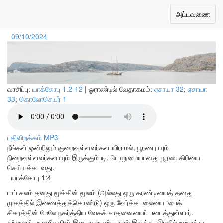
பொறுமையில் படிப்பினைகள்
Toggle
அட்டவணை
navigation
09/10/2024
வாசிப்பு:
யாக்கோபு 1.2-12
| ஓராண்டில் வேதாகமம்:
ஏசாயா 32
;
ஏசாயா
33
;
கொலோசெயர் 1
பதிவிறக்கம் MP3
நீங்கள் ஒன்றிலும் குறைவுள்ளவர்களாயிராமல், பூரணராயும்
நிறைவுள்ளவர்களாயும் இருக்கும்படி, பொறுமையானது பூரண கிரியை
செய்யக்கடவது.
யாக்கோபு 1:4
பாப் சலம் தனது மூக்கின் மூலம் (அல்லது ஒரு கரண்டியைத் தனது
முகத்தில் இணைத்துக்கொண்டு) ஒரு வேர்க்கடலையை ‘பைக்’
சிகரத்தின் மேலே நகர்த்திய வேகச் சாதனையைப் படைத்துள்ளார்.
சுற்றுலாப் பயணிகளின் இடையூறு ஏற்படாமல் இருக்க, இரவில் உழைத்து