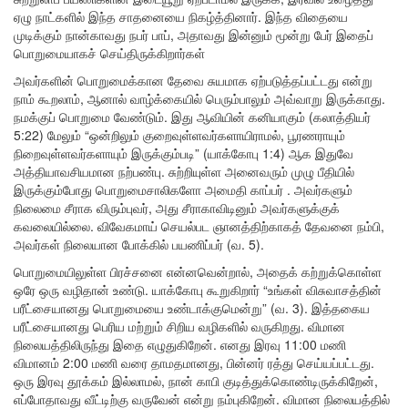
ஏழு நாட்களில் இந்த சாதனையை நிகழ்த்தினார். இந்த விதையை
முடிக்கும் நான்காவது நபர் பாப், அதாவது இன்னும் மூன்று பேர் இதைப்
பொறுமையாகச் செய்திருக்கிறார்கள்
அவர்களின் பொறுமைக்கான தேவை சுயமாக ஏற்படுத்தப்பட்டது என்று
நாம் கூறலாம், ஆனால் வாழ்க்கையில் பெரும்பாலும் அவ்வாறு இருக்காது.
நமக்குப் பொறுமை வேண்டும். இது ஆவியின் கனியாகும் (கலாத்தியர்
5:22) மேலும் “ஒன்றிலும் குறைவுள்ளவர்களாயிராமல், பூரணராயும்
நிறைவுள்ளவர்களாயும் இருக்கும்படி” (யாக்கோபு 1:4) ஆக இதுவே
அத்தியாவசியமான நற்பண்பு. சுற்றியுள்ள அனைவரும் முழு பீதியில்
இருக்கும்போது பொறுமைசாலிகளோ அமைதி காப்பர் . அவர்களும்
நிலைமை சீராக விரும்புவர், அது சீராகாவிடினும் அவர்களுக்குக்
கவலையில்லை. விவேகமாய் செயல்பட ஞானத்திற்காகத் தேவனை நம்பி,
அவர்கள் நிலையான போக்கில் பயணிப்பர் (வ. 5).
பொறுமையிலுள்ள பிரச்சனை என்னவென்றால், அதைக் கற்றுக்கொள்ள
ஒரே ஒரு வழிதான் உண்டு. யாக்கோபு கூறுகிறார் “உங்கள் விசுவாசத்தின்
பரீட்சையானது பொறுமையை உண்டாக்குமென்று” (வ. 3). இத்தகைய
பரீட்சையானது பெரிய மற்றும் சிறிய வழிகளில் வருகிறது. விமான
நிலையத்திலிருந்து இதை எழுதுகிறேன். எனது இரவு 11:00 மணி
விமானம் 2:00 மணி வரை தாமதமானது, பின்னர் ரத்து செய்யப்பட்டது.
ஒரு இரவு தூக்கம் இல்லாமல், நான் காபி குடித்துக்கொண்டிருக்கிறேன்,
எப்போதாவது வீட்டிற்கு வருவேன் என்று நம்புகிறேன். விமான நிலையத்தில்