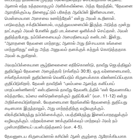
ஆனால் எந்த உத்தரவாதமும் அளிக்கவில்லை. அந்த நேரத்தில், “தேவனை
ஆராதிக்கும்படி நினைவூட்டும் பரிசுத்த ஆவியின் இனிமையான,
மென்மையான அசைவை உணர்ந்தேன்” என்று அவள் கூறினாள்.
பாடுவதற்கு சக்தியில்லாமல், மருத்துவமனையில் இருந்த அடுத்த மூன்று
நாட்களும் அவள் போனில் துதி பாடல்களை ஒளிக்கச் செய்தாள். அவள்
துதித்தபோது, நம்பிக்கையையும் அமைதியையும் கண்டாள். இன்று,
“ஆராதனை தேவனை மாற்றாது; ஆனால் அது நிச்சயமாக உங்களை
மாற்றுகிறது” என்று அந்த அனுபவம் தனக்குக் கற்றுக் கொடுத்ததாக
அவள் கூறுகிறாள்.
அவநம்பிக்கையான சூழ்நிலைகளை எதிர்கொண்டு, தாவீது ஜெபத்திலும்
துதியிலும் தேவனை அழைத்தார் (சங்கீதம் 30:8). ஒரு வர்ணனையாளர்,
சங்கீதக்காரன் துதியினால் வெளிப்படும் கிருபைக்காக விண்ணப்பிப்பதாக
குறிப்பிடுகிறார். தேவன் தாவீதின் “புலம்பலை ஆனந்த களிப்பாய்
மாறப்பண்ணினார்” என்பதினால் தாவீது தேவனிடத்தில் “என் தேவனாகிய
கர்த்தாவே, உம்மை என்றென்றைக்கும் துதிப்பேன்” (வச. 11-12) என்று
அறிக்கையிடுகிறான். வேதனையான நேரங்களில் தேவனைத் துதிப்பது
கடினமாக இருந்தாலும், அது மாற்றத்திற்கு வழிவகுக்கும்.
விரக்தியிலிருந்து நம்பிக்கைக்கும், பயத்திலிருந்து இளைப்பாறதலுக்கும்
வழிவகுக்கும். மற்றவர்களை ஊக்குவிக்கவும் மாற்றவும் அவர் நம்
முன்மாதிரியைப் பயன்படுத்தலாம் (வச. 4-5).
தேவனுடைய கிருபையினால் சுசியின் ஆண் குழந்தை ஆரோக்கியமாக