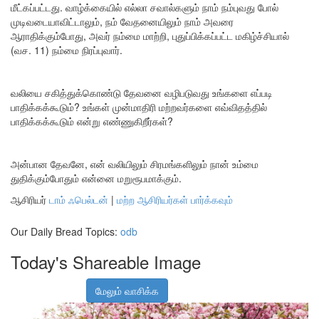
மீட்கப்பட்டது. வாழ்க்கையில் எல்லா சவால்களும் நாம் நம்புவது போல்
முடிவடையாவிட்டாலும், நம் வேதனையிலும் நாம் அவரை
ஆராதிக்கும்போது, அவர் நம்மை மாற்றி, புதுப்பிக்கப்பட்ட மகிழ்ச்சியால்
(வச. 11) நம்மை நிரப்புவார்.
வலியை சகித்துக்கொண்டு தேவனை வழிபடுவது உங்களை எப்படி
பாதிக்கக்கூடும்? உங்கள் முன்மாதிரி மற்றவர்களை எவ்விதத்தில்
பாதிக்கக்கூடும் என்று எண்ணுகிறீர்கள்?
அன்பான தேவனே, என் வலியிலும் சிரமங்களிலும் நான் உம்மை
துதிக்கும்போதும் என்னை மறுரூபமாக்கும்.
ஆசிரியர்
டாம் ஃபெல்டன்
|
மற்ற ஆசிரியர்கள் பார்க்கவும்
Our Daily Bread Topics:
odb
Today's Shareable Image
மேலும் வாசிக்க