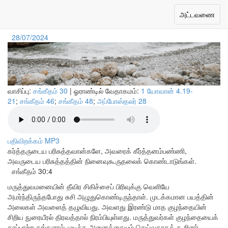
மறுரூபமான ஆராதனை
Toggle
அட்டவணை
navigation
28/07/2024
வாசிப்பு:
சங்கீதம் 30
| ஓராண்டில் வேதாகமம்:
1 யோவான் 4.19-
21
;
சங்கீதம் 46
;
சங்கீதம் 48
;
அப்போஸ்தலர் 28
பதிவிறக்கம் MP3
கர்த்தருடைய பரிசுத்தவான்களே, அவரைக் கீர்த்தனம்பண்ணி,
அவருடைய பரிசுத்தத்தின் நினைவுகூருதலைக் கொண்டாடுங்கள்.
சங்கீதம் 30:4
மருத்துவமனையின் தீவிர சிகிச்சைப் பிரிவுக்கு வெளியே
அமர்ந்திருந்தபோது சுசி அழுதுகொண்டிருந்தாள். முடக்கமான பயத்தின்
அலைகள் அவளைத் தழுவியது. அவளது இரண்டு மாத குழந்தையின்
சிறிய நுரையீரல் திரவத்தால் நிரம்பியுள்ளது. மருத்துவர்கள் குழந்தையைக்
காப்பாற்ற தங்களால் முடிந்த அனைத்தையும் செய்வதாகக் கூறினர்.