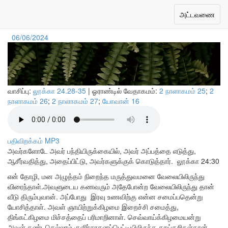
தேவனுக்கு நன்றி செலுத்துங்கள்
Toggle
அட்டவணை
navigation
06/06/2024
வாசிப்பு:
லூக்கா 24.28-35
| ஓராண்டில் வேதாகமம்:
2 நாளாகமம் 25
;
2
நாளாகமம் 26
;
2 நாளாகமம் 27
;
யோவான் 16
பதிவிறக்கம் MP3
அவர்களோடே அவர் பந்தியிருக்கையில், அவர் அப்பத்தை எடுத்து,
ஆசீர்வதித்து, அதைப்பிட்டு, அவர்களுக்குக் கொடுத்தார்.
லூக்கா 24:30
என் தோழி, மன அழுத்தம் நிறைந்த மருத்துவமனை வேலையிலிருந்து
விரைந்தாள்.அவளுடைய கணவரும் அதேபோன்ற வேலையிலிருந்து தான்
வீடு திரும்புவான். அப்போது இரவு உணவிற்கு என்ன சமைப்பதென்று
யோசித்தாள். அவள் ஞாயிற்றுக்கிழமை இறைச்சி சமைத்து,
திங்கட்கிழமை மிச்சத்தைப் பரிமாறினாள். செவ்வாய்க்கிழமையன்று
அவள் கண்டதெல்லாம் குளிர்சாதனப்பெட்டியிலிருந்த காய்கறிகள்தான்,