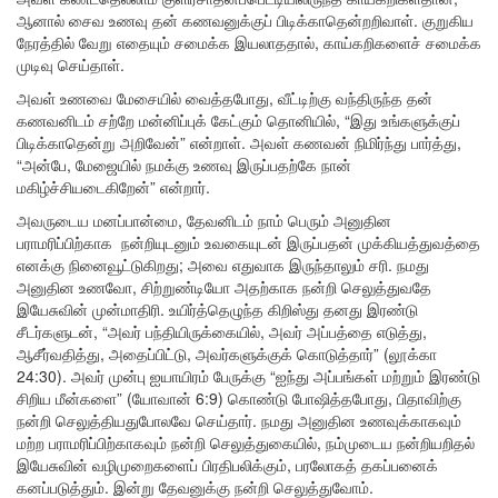
ஆனால் சைவ உணவு தன் கணவனுக்குப் பிடிக்காதென்றறிவாள். குறுகிய
நேரத்தில் வேறு எதையும் சமைக்க இயலாததால், காய்கறிகளைச் சமைக்க
முடிவு செய்தாள்.
அவள் உணவை மேசையில் வைத்தபோது, ​​வீட்டிற்கு வந்திருந்த தன்
கணவனிடம் சற்றே மன்னிப்புக் கேட்கும் தொனியில், “இது உங்களுக்குப்
பிடிக்காதென்று அறிவேன்” என்றாள். அவள் கணவன் நிமிர்ந்து பார்த்து,
“அன்பே, மேஜையில் நமக்கு உணவு இருப்பதற்கே நான்
மகிழ்ச்சியடைகிறேன்” என்றார்.
அவருடைய மனப்பான்மை, தேவனிடம் நாம் பெரும் அனுதின
பராமரிப்பிற்காக நன்றியுடனும் உவகையுடன் இருப்பதன் முக்கியத்துவத்தை
எனக்கு நினைவூட்டுகிறது; அவை எதுவாக இருந்தாலும் சரி. நமது
அனுதின உணவோ, சிற்றுண்டியோ அதற்காக நன்றி செலுத்துவதே
இயேசுவின் முன்மாதிரி. உயிர்த்தெழுந்த கிறிஸ்து தனது இரண்டு
சீடர்களுடன், “அவர் பந்தியிருக்கையில், அவர் அப்பத்தை எடுத்து,
ஆசீர்வதித்து, அதைப்பிட்டு, அவர்களுக்குக் கொடுத்தார்” (லூக்கா
24:30). அவர் முன்பு ஐயாயிரம் பேருக்கு “ஐந்து அப்பங்கள் மற்றும் இரண்டு
சிறிய மீன்களை” (யோவான் 6:9) கொண்டு போஷித்தபோது, பிதாவிற்கு
நன்றி செலுத்தியதுபோலவே செய்தார். நமது அனுதின உணவுக்காகவும்
மற்ற பராமரிப்பிற்காகவும் நன்றி செலுத்துகையில், ​​நம்முடைய நன்றியறிதல்
இயேசுவின் வழிமுறைகளைப் பிரதிபலிக்கும், பரலோகத் தகப்பனைக்
கனப்படுத்தும். இன்று தேவனுக்கு நன்றி செலுத்துவோம்.