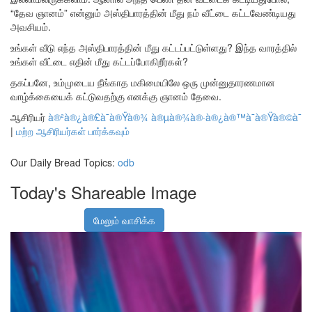
“தேவ ஞானம்” என்னும் அஸ்திபாரத்தின் மீது நம் வீட்டை கட்டவேண்டியது
அவசியம்.
உங்கள் வீடு எந்த அஸ்திபாரத்தின் மீது கட்டப்பட்டுள்ளது? இந்த வாரத்தில்
உங்கள் வீட்டை எதின் மீது கட்டப்போகிறீர்கள்?
தகப்பனே, உம்முடைய நீங்காத மகிமையிலே ஒரு முன்னுதாரணமான
வாழ்க்கையைக் கட்டுவதற்கு எனக்கு ஞானம் தேவை.
ஆசிரியர்
à®²à®¿à®£à¯à®Ÿà®¾ à®µà®¾à®·à®¿à®™à¯à®Ÿà®©à¯
|
மற்ற ஆசிரியர்கள் பார்க்கவும்
Our Daily Bread Topics:
odb
Today's Shareable Image
மேலும் வாசிக்க