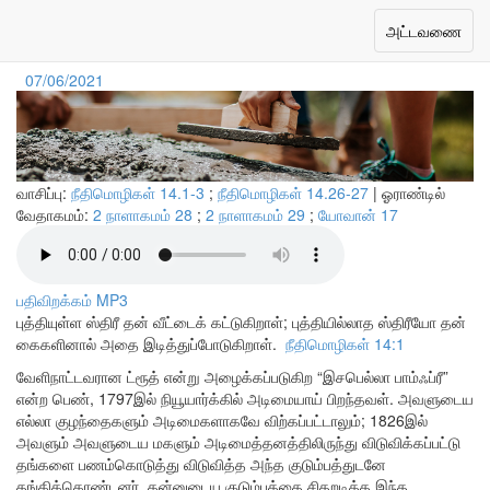
புத்தியுள்ள கட்டுநர்
Toggle
அட்டவணை
navigation
07/06/2021
வாசிப்பு:
நீதிமொழிகள் 14.1-3
;
நீதிமொழிகள் 14.26-27
| ஓராண்டில்
வேதாகமம்:
2 நாளாகமம் 28
;
2 நாளாகமம் 29
;
யோவான் 17
பதிவிறக்கம் MP3
புத்தியுள்ள ஸ்திரீ தன் வீட்டைக் கட்டுகிறாள்; புத்தியில்லாத ஸ்திரீயோ தன்
கைகளினால் அதை இடித்துப்போடுகிறாள்.
நீதிமொழிகள் 14:1
வேளிநாட்டவரான ட்ரூத் என்று அழைக்கப்படுகிற “இசபெல்லா பாம்ஃப்ரீ”
என்ற பெண், 1797இல் நியூயார்க்கில் அடிமையாய் பிறந்தவள். அவளுடைய
எல்லா குழந்தைகளும் அடிமைகளாகவே விற்கப்பட்டாலும்; 1826இல்
அவளும் அவளுடைய மகளும் அடிமைத்தனத்திலிருந்து விடுவிக்கப்பட்டு
தங்களை பணம்கொடுத்து விடுவித்த அந்த குடும்பத்துடனே
தங்கிக்கொண்டனர். தன்னுடைய குடும்பத்தை சிதறடித்த இந்த