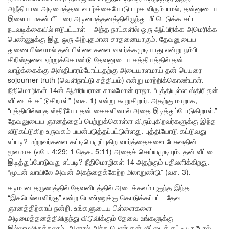
அநீதியான அடிமைத்தன வாழ்க்கையோடு பழக விரும்பாமல், தன்னுடைய
இளைய மகன் பீட்டரை அடிமைத்தனத்திலிருந்து மீட்டெடுக்க சட்ட
நடவடிக்கையில் ஈடுபட்டாள் – அந்த நாட்களில் ஒரு ஆப்பிரிக்க அமெரிக்க
பெண்ணுக்கு இது ஒரு அற்புதமான சாதனையாகும். தேவனுடைய
துணையில்லாமல் தன் பிள்ளைகளை வளர்க்கமுடியாது என்று நம்பி
கிறிஸ்துவை ஏற்றுக்கொண்டு தேவனுடைய சத்தியத்தில் தன்
வாழ்க்கைக்கு அஸ்திபாரம்போட்டதற்கு அடையாளமாய் தன் பெயரை
sojourner truth (வெளிநாட்டு சத்தியம்) என்று மாற்றிக்கொண்டாள்.
நீதிமொழிகள் 14ன் ஆசிரியரான சாலமோன் ராஜா, “புத்தியுள்ள ஸ்திரீ தன்
வீட்டைக் கட்டுகிறாள்” (வச. 1) என்று கூறுகிறார். அதற்கு மாறாக,
“புத்தியில்லாத ஸ்திரீயோ தன் கைகளினால் அதை இடித்துப்போடுகிறாள்.”
தேவனுடைய ஞானத்தைப் பெற்றுக்கொள்ள விரும்புகிறவர்களுக்கு இந்த
வீடுகட்டுகிற உருவகம் பயன்படுத்தப்பட்டுள்ளது. புத்தியோடு கட்டுவது
எப்படி? மற்றவர்களை கட்டியெழுப்புகிற வார்த்தைகளை பேசுவதின்
மூலமாக (எபே. 4:29; 1 தெச. 5:11) அதைச் செய்யமுடியும். தன் வீட்டை
இடித்துப்போடுவது எப்படி? நீதிமொழிகள் 14 அதற்கும் பதிலளிக்கிறது.
“மூடன் வாயிலே அவன் அகந்தைக்கேற்ற மிலாறுண்டு” (வச. 3).
கடிமான தருணத்தில் தேவனிடத்தில் அடைக்கலம் புகுந்த இந்த
“இசபெல்லாவிற்கு” என்ற பெண்ணுக்கு கொடுக்கப்பட்ட தேவ
ஞானத்திற்காய் நன்றி. உங்களுடைய பிள்ளைகளை
அடிமைத்தனத்திலிருந்து விடுவிக்கும் தேவை உங்களுக்கு
இல்லாமலிருக்கலாம். ஆனால் அந்த பெண் தன் வீட்டைக் கட்டியதுபோல்,