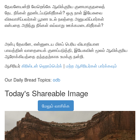
தேவனேயன்றி வேறெங்கே ஆவிக்குரிய குணமாகுதலைத்
தேட நீங்கள் தூண்டப்படுகிறீர்கள்? ஒரு நாள் இயேசுவை
விசுவாசிப்பவர்கள் பூரண உடல் நலத்தை அனுபவிப்பார்கள்
என்பதை அறிந்து நீங்கள் எவ்வாறு ஊக்கமடைகிறீர்கள்?
அன்பு தேவனே, என்னுடைய மிகப் பெரிய வியாதியான
பாவத்தின் வாதையைக் குணப்படுத்தி, இயேசுவின் மூலம் ஆவிக்குரிய
ஆரோக்கியத்தை தந்ததற்காக உமக்கு நன்றி.
ஆசிரியர்
கிரிஸ்டன் ஹொம்பெர்க்
|
மற்ற ஆசிரியர்கள் பார்க்கவும்
Our Daily Bread Topics:
odb
Today's Shareable Image
மேலும் வாசிக்க