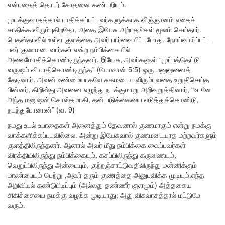
என்பதைத் தொடர் சோதனை கண்டறியும்.
முடக்குவாதத்தால் பாதிக்கப்பட்டவர்களுக்காக விஞ்ஞானம் எதைச்
சாதிக்க விரும்புகிறதோ, அதை இயேசு அற்புதங்கள் மூலம் செய்தார்.
பெதஸ்தாவில் உள்ள குளத்தை அவர் பார்வையிட்டபோது, நோய்வாய்ப்பட்ட
பலர் குணமடைவார்கள் என்ற நம்பிக்கையில்
அலைமோதிக்கொண்டிருந்தனர். இயேசு, அவர்களுள் “முப்பத்தெட்டு
வருஷம் வியாதிகொண்டிருந்த” (யோவான் 5:5) ஒரு மனுஷனைத்
தேடினார். அவன் உண்மையாகவே சுகமடைய விரும்புவதை உறுதிசெய்த
பின்னர், கிறிஸ்து அவனை எழுந்து நடக்குமாறு அறிவுறுத்தினார், “உடனே
அந்த மனுஷன் சொஸ்தமாகி, தன் படுக்கையை எடுத்துக்கொண்டு,
நடந்துபோனான்” (வ. 9)
நமது உடல் உபாதைகள் அனைத்தும் தேவனால் குணமாகும் என்று நமக்கு
வாக்களிக்கப்படவில்லை. அன்று இயேசுவால் குணமடையாத மற்றவர்களும்
குளத்திலிருந்தனர். ஆனால் அவர் மீது நம்பிக்கை வைப்பவர்கள்
விரக்தியிலிருந்து நம்பிக்கையும், கசப்பிலிருந்து கருணையும்,
வெறுப்பிலிருந்து அன்பையும், குற்றஞ்சாட்டுவதிலிருந்து மன்னிக்கும்
மாண்பையும் பெற்று ,அவர் தரும் குணத்தை அனுபவிக்க முடியும்.எந்த
அறிவியல் கண்டுபிடிப்பும் (அல்லது தண்ணீர் குளமும்) அத்தகைய
சிகிச்சையை நமக்கு வழங்க முடியாது; அது விசுவாசத்தால் மட்டுமே
வரும்.