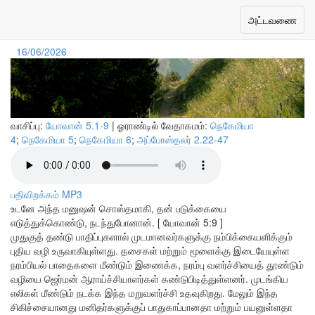
குணமாகுதலுக்கான நம்பிக்கை
Toggle
அட்டவணை
navigation
16/06/2026
வாசிப்பு:
யோவான் 5.1-9
| ஓராண்டில் வேதாகமம்:
நெகேமியா
4
;
நெகேமியா 5
;
நெகேமியா 6
;
அப்போஸ்தலர் 2.22-47
பதிவிறக்கம் MP3
உடனே அந்த மனுஷன் சொஸ்தமாகி, தன் படுக்கையை
எடுத்துக்கொண்டு, நடந்துபோனான். [ யோவான் 5:9 ]
முதுகுத் தண்டு பாதிப்புகளால் முடமானவர்களுக்கு நம்பிக்கையளிக்கும்
புதிய வழி உருவாகியுள்ளது. தசைகள் மற்றும் மூளைக்கு இடையேயுள்ள
நரம்பியல் பாதைகளை மீண்டும் இணைக்க, நரம்பு வளர்ச்சியைத் தூண்டும்
வழியை ஜெர்மன் ஆராய்ச்சியாளர்கள் கண்டுபிடித்துள்ளனர். முடங்கிய
எலிகள் மீண்டும் நடக்க இந்த மறுவளர்ச்சி உதவுகிறது. மேலும் இந்த
சிகிச்சையானது மனிதர்களுக்குப் பாதுகாப்பானதா மற்றும் பயனுள்ளதா