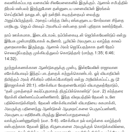
கவனிக்கப்படாத வகையில் சிலவேளைகளில் இருக்கும். ஆனால் சமீபத்தில்
நிர்மல் என்பவர் இறந்துபோன தன்னுடைய மனைவியின் இரங்கல்
செய்தியின் நகலுடன், ஓர் நன்றிக் கடிதத்தையும் வைத்து
அனுப்பியிருந்தார். அதைப் பார்த்த பின்பு எங்களுடைய சோர்வான சிந்தை
மாறியது. ஜெபம் மிகவும் அவசியம் என்பதை நான் புதிதாக உணர்ந்தேன்.
நாம் ஊக்கமாக, இடைவிடாமல், நம்பிக்கையுடன் ஜெபிக்கவேண்டும் என்று
இயேசு முன்மாதிரியாகக் கூறினார். பூமியில் அவருடைய வாழ்ந்த காலம்
குறைவாகவே இருந்தது. ஆனால் அவர் ஜெபிப்பதற்காக தனி நேரம்
செலவழிப்பதற்கு முக்கியத்துவம் கொடுத்தார் (மாற்கு 1:35; 6:46;
14:32).
நூற்றுக்கணக்கான ஆண்டுகளுக்கு முன்பு, இஸ்ரவேலின் ராஜாவான
எசேக்கியாவும் இந்தப் பாடத்தைக் கற்றுக்கொண்டார். ஓர் வியாதியின்
நிமித்தம் அவர் சீக்கிரம் மரிக்கப்போகிறார் என்று அறிவிக்கப்பட்டது (2
இராஜாக்கள் 20:1). எசேக்கியா வேதனையோடும் வியாகுலத்தோடும்,
“தன் முகத்தைச் சுவர்ப்புறமாகத் திருப்பிக்கொண்டு” (வச. 2) கர்த்தரை
நோக்கி விண்ணப்பம்பண்ணினார். இந்த விஷயத்தில் தேவன் உடனே
பதில்கொடுக்கிறார். தேவன் எசேக்கியாவின் வியாதியை சுகமாக்கி,
அவருக்கு பதினைந்து ஆண்டுகள் ஆயுசுநாட்களை பெருகப்பண்ணி,
அவருடைய எதிரிகளிடமிருந்து இளைப்பாறுதலையும்
வாக்குப்பண்ணுகிறார் (வச. 5-6). எசேக்கியா நல் வாழ்க்கை வாழ்ந்தார்
என்பதற்காக தேவன் இந்த கிருபைகளை அவருக்குக் கொடுக்கவில்லை,