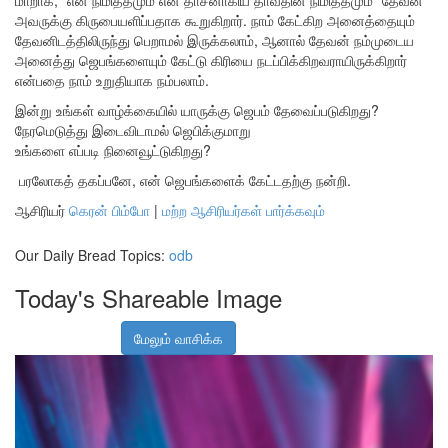
மாறாக, “என் நிமித்தமும் என் தாசனாகிய தாவீதின் நிமித்தமும்” தேவன்
அவருக்கு கிருபையளிப்பதாக கூறுகிறார். நாம் கேட்கிற அனைத்தையும்
தேவனிடத்திலிருந்து பெறாமல் இருக்கலாம், ஆனால் தேவன் நம்முடைய
அனைத்து ஜெபங்களையும் கேட்டு கிரியை நடப்பிக்கிறவராயிருக்கிறார்
என்பதை நாம் உறுதியாக நம்பலாம்.
இன்று உங்கள் வாழ்க்கையில் யாருக்கு ஜெபம் தேவைப்படுகிறது?
நேரமெடுத்து இடைவிடாமல் ஜெபிக்குமாறு
உங்களை எப்படி நினைவூட்டுகிறது?
பரலோகத் தகப்பனே, என் ஜெபங்களைக் கேட்டதற்கு நன்றி.
ஆசிரியர்
கெரன் பிம்போ
|
மற்ற ஆசிரியர்கள் பார்க்கவும்
Our Daily Bread Topics:
odb
Today's Shareable Image
மேலும் வாசிக்க