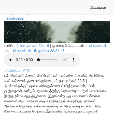
ஜெபம் முக்கியமானது
Toggle
அட்டவணை
navigation
03/05/2026
வாசிப்பு:
2 இராஜாக்கள் 20.1-6
| ஓராண்டில் வேதாகமம்:
1 இராஜாக்கள்
14
;
1 இராஜாக்கள் 15
;
லூக்கா 22.21-46
பதிவிறக்கம் MP3
உன் விண்ணப்பத்தைக் கேட்டேன், உன் கண்ணீரைக் கண்டேன்; இதோ,
நான் உன்னைக் குணமாக்குவேன். [ 2 இராஜாக்கள் 20:5 ]
“நடக்கவிருக்கும் மூளை ஸ்கேனுக்கான பிரார்த்தனைகள்;” “என்
குழந்தைகள் மீண்டும் தேவாலயத்திற்கு வரவேண்டும்; “தன் மனைவியை
இழந்த நிர்மல் ஆறுதலுக்காக” இதுபோன்ற ஜெப விண்ணப்பங்களை
எங்களின் ஜெப ஊழியக் குழு வாரந்தோறும் பெறுகிறது. நாங்கள்
அதற்காக ஜெபித்து, பதில் கடிதத்தையும் அனுப்புவது வழக்கம். ஜெப
விண்ணப்ப பட்டியல் பெரிதாய் இருப்பதினால், எங்களுடைய முயற்சி