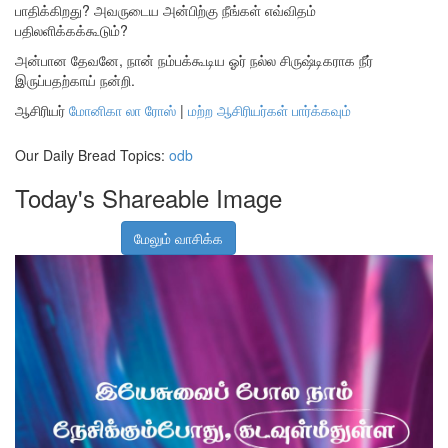
பாதிக்கிறது? அவருடைய அன்பிற்கு நீங்கள் எவ்விதம்
பதிலளிக்கக்கூடும்?
அன்பான தேவனே, நான் நம்பக்கூடிய ஓர் நல்ல சிருஷ்டிகராக நீர்
இருப்பதற்காய் நன்றி.
ஆசிரியர்
மோனிகா லா ரோஸ்
|
மற்ற ஆசிரியர்கள் பார்க்கவும்
Our Daily Bread Topics:
odb
Today's Shareable Image
மேலும் வாசிக்க