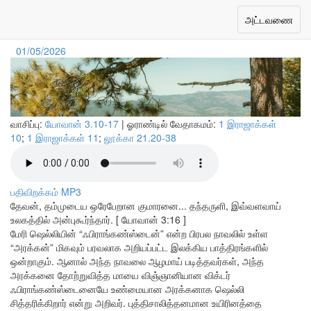
நாம் நம்பத்தகுந்த சிருஷ்டிகர்
Toggle
அட்டவணை
navigation
01/05/2026
வாசிப்பு:
யோவான் 3.10-17
| ஓராண்டில் வேதாகமம்:
1 இராஜாக்கள்
10
;
1 இராஜாக்கள் 11
;
லூக்கா 21.20-38
பதிவிறக்கம் MP3
தேவன், தம்முடைய ஒரேபேறான குமாரனை... தந்தருளி, இவ்வளவாய்
உலகத்தில் அன்புகூர்ந்தார். [ யோவான் 3:16 ]
மேரி ஷெல்லியின் “ஃபிராங்கண்ஸ்டைன்” என்ற பிரபல நாவலில் உள்ள
“அரக்கன்” மிகவும் பரவலாக அறியப்பட்ட இலக்கிய பாத்திரங்களில்
ஒன்றாகும். ஆனால் அந்த நாவலை ஆழமாய் படித்தவர்கள், அந்த
அரக்கனை தோற்றுவித்த மாயை விஞ்ஞானியான விக்டர்
ஃபிராங்கண்ஸ்டைனையே உண்மையான அரக்கனாக ஷெல்லி
சித்தரிக்கிறார் என்று அறிவர். புத்திசாலித்தனமான உயிரினத்தை