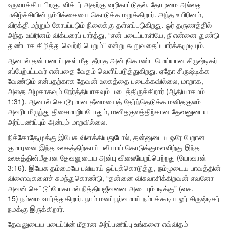
உருவாக்கிய பிறகு, விக்டர் அதற்கு வழிகாட்டுதல், தோழமை அல்லது
மகிழ்ச்சியின் நம்பிக்கையை கொடுக்க மறுக்கிறார். அந்த உயிரினம்,
விரக்தி மற்றும் கோபப்படும் நிலைக்கு தள்ளப்படுகிறது. ஓர் தருணத்தில்
அந்த உயிரினம் விக்டரைப் பார்த்து, “என் படைப்பாளியே, நீ என்னை துண்டு
துண்டாக கிழித்து வெற்றி பெறும்” என்று கூறுவதைப் பார்க்கமுடியும்.
ஆனால் தன் படைப்புகள் மீது தீராத அன்புகொண்ட மெய்யான சிருஷ்டிகர்
எப்பேற்பட்டவர் என்பதை வேதம் வெளிப்படுத்துகிறது. ஏதோ சிருஷ்டிக்க
வேண்டும் என்பதற்காக தேவன் உலகத்தை படைக்கவில்லை, மாறாக,
அதை அழகாகவும் நேர்த்தியாகவும் படைத்திருக்கிறார் (ஆதியாகமம்
1:31). ஆனால் கொடூரமான தீமையைத் தேர்ந்தெடுக்க மனிதகுலம்
அவரிடமிருந்து திசைமாறியபோதும், மனிதகுலத்திற்கான தேவனுடைய
அர்ப்பணிப்பும் அன்பும் மாறவில்லை.
நிக்கோதேமுக்கு இயேசு விளக்கியதுபோல், தன்னுடைய ஒரே பேறான
குமாரனை இந்த உலகத்திற்காய் பலியாய் கொடுக்குமளவிற்கு இந்த
உலகத்தின்மீதான தேவனுடைய அன்பு விலையேறப்பெற்றது (யோவான்
3:16). இயேசு தம்மையே பலியாய் ஒப்புக்கொடுத்து, நம்முடைய பாவத்தின்
விளைவுகளைச் சுமந்துகொண்டு, “தன்னை விசுவாசிக்கிறவன் எவனோ
அவன் கெட்டுப்போகாமல் நித்தியஜீவனை அடையும்படிக்கு” (வச.
15) நம்மை உயர்த்துகிறார். நாம் மனப்பூர்வமாய் நம்பக்கூடிய ஓர் சிருஷ்டிகர்
நமக்கு இருக்கிறார்.
தேவனுடைய படைப்பின் மீதான அர்ப்பணிப்பு உங்களை எவ்விதம்