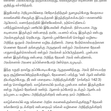
என்னை அவ்வப்போது திரும்பிப்பார்த்து, வரவிருக்கும் கடினமான திட்டுகள்
குறித்து எச்சரித்தார்.
இதுபோன்ற அறிமுகமில்லாத பிரதேசத்திற்குள் நுழையும்போது வேதாகம
காலங்களில் சிலருக்கு இப்படித்தான் இருந்திருக்கக்கூடும்—கானானில்
ஆபிரகாம், வனாந்தரத்தில் இஸ்ரவேலர்கள், நற்செய்தியைப்
பகிர்ந்துகொள்ளும் பணியில் இயேசுவின் சீஷர்கள். நிச்சயமாக அது
கடினமாக இருக்கும் என்பதைத் தவிர, பயணம் எப்படி இருக்கும் என்பது
அவர்களுக்குத் தெரியாது. ஆனால் முன்னோக்கி செல்லும் வழியை
அறிந்த ஒருவர் அவர்களை வழிநடத்தினார். அதை மேற்கொள்வதற்கான
பெலனை தேவன் தங்களுக்கு அருளுவார் என்றும் அவர்களை தேவன்
பாதுகாத்துக்கொள்வார் என்றும் அவர்கள் நம்பியிருந்தனர். முன்பாக
என்ன இருக்கிறது என்பதை அறிந்த தேவன் அவர் என்பதினால்,
அவர்களால் அவரை நம்பிக்கையோடு பின்தொடரமுடியும்.
இந்த உறுதி தாவீது தப்பியோடியபோது ஆறுதலளித்தது. அவர் நிச்சயமற்ற
ஒரு சூழ்நிலையிலிருந்தபோதிலும், தேவனைப் பார்த்து “என் ஆவி என்னில்
தியங்கும்போது, நீர் என் பாதையை அறிந்திருக்கிறீர்” (சங்கீதம் 142:3)
என்று சொல்லுகிறார். வாழ்க்கையில் நமக்கு முன்பாக என்ன இருக்குமோ
என்று அஞ்சும் நேரங்கள் உண்டு. ஆனால் நம்மோடு நடக்கும் ஆண்டவர்
நம்முடைய வழியை அறிந்திருக்கிறார் என்பதை நாம் அறிவோம்.
வாழ்க்கையில் எது உங்களை அதிக கவலைக்குள்ளாக்குகிறது? தேவன்
உங்களோடு நடக்கிறார் என்பதையும் உங்கள் வழிகளை அறிந்திருக்கிறார்