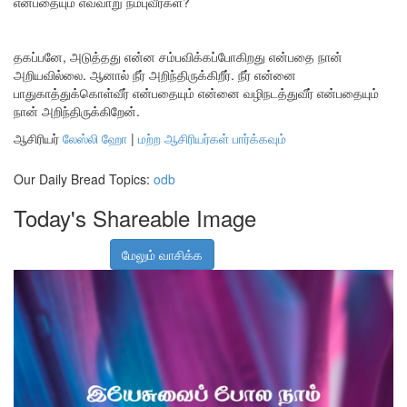
என்பதையும் எவ்வாறு நம்புவீர்கள்?
தகப்பனே, அடுத்தது என்ன சம்பவிக்கப்போகிறது என்பதை நான்
அறியவில்லை. ஆனால் நீர் அறிந்திருக்கிறீர். நீர் என்னை
பாதுகாத்துக்கொள்வீர் என்பதையும் என்னை வழிநடத்துவீர் என்பதையும்
நான் அறிந்திருக்கிறேன்.
ஆசிரியர்
லேஸ்லி ஹோ
|
மற்ற ஆசிரியர்கள் பார்க்கவும்
Our Daily Bread Topics:
odb
Today's Shareable Image
மேலும் வாசிக்க