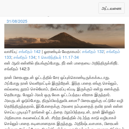
தெரியாத வழி
Toggle
அட்டவணை
navigation
31/08/2025
வாசிப்பு:
சங்கீதம் 142
| ஓராண்டில் வேதாகமம்:
சங்கீதம் 132
;
சங்கீதம்
133
;
சங்கீதம் 134
;
1 கொரிந்தியர் 11.17-34
என் ஆவி என்னில் தியங்கும்போது, நீர் என் பாதையை அறிந்திருக்கிறீர்.
சங்கீதம் 142:3
நான் பிரையனுடன் ஓட்டத்தில் சேர ஒப்புக்கொண்டிருக்கக்கூடாது.
அப்போது நான் வெளிநாட்டில் இருந்தேன். இந்த பாதை எங்கு செல்லும்,
எவ்வளவு தூரம் செல்வோம், நிலப்பரப்பு எப்படி இருக்கும் என்று எனக்குத்
தெரியாது. மேலும் அவர் ஒரு வேக ஓட்டப்பந்தய வீரராக இருந்தார்.
அவருடன் ஓடும்போது, திரும்பிவந்துவிடலாமா? பிரையனுக்கு மட்டுமே வழி
தெரிந்திருந்ததால், இப்போதைக்கு அவரை நம்புவதைத் தவிர நான் என்ன
செய்ய முடியும்? நாங்கள் ஓட்டத்தை ஆரம்பித்தவுடன், நான் இன்னும்
அதிகமாக கவலைப்பட்டேன். சீரற்ற நிலத்தில் அடர்ந்த காடு வழியாகச்
செல்லும் பாதை கடினமானதாக இருந்தது. அதிர்ஷ்டவசமாக, பிரையன்