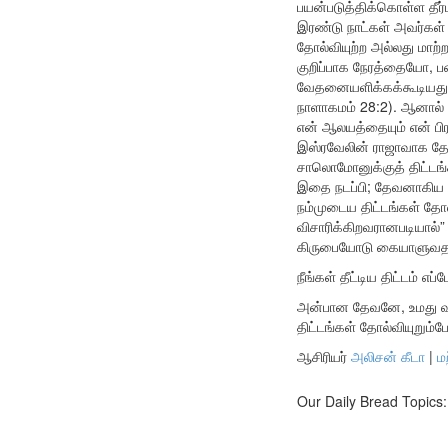
பயன்படுத்திக்கொள்ள தீர
இரண்டு நாட்கள் அவர்கள் 
தோல்வியுற்ற அல்லது மாற்
குறிப்பாக நேரத்தையோ, 
வேதனையளிக்கக்கூடியது.
நாளாகமம் 28:2). ஆனால்
என் ஆலயத்தையும் என் பி
இஸ்ரவேலின் ராஜாவாக தே
சாலொமோனுக்குத் திட்டங்
இதை நடப்பி; தேவனாகிய கர
நம்முடைய திட்டங்கள் தோ
விசாரிக்கிறவரானபடியால
கிருபையோடு கையாளுவதற்
நீங்கள் தீட்டிய திட்டம் 
அன்பான தேவனே, உமது வாக
திட்டங்கள் தோல்வியுறும்
ஆசிரியர்
அலிசன் கீடா
|
ம
Our Daily Bread Topics: