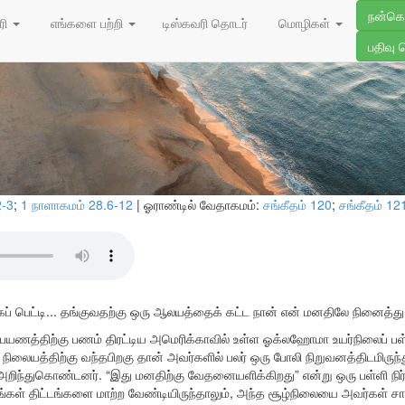
27/08/202
நன்க
 சமாளித்தல்
ரி
எங்களை பற்றி
டிஸ்கவரி தொடர்
மொழிகள்
பதிவு 
2-3
;
1 நாளாகமம் 28.6-12
| ஓராண்டில் வேதாகமம்:
சங்கீதம் 120
;
சங்கீதம் 12
ைப் பெட்டி... தங்குவதற்கு ஒரு ஆலயத்தைக் கட்ட நான் என் மனதிலே நினைத்து
ுப்பயணத்திற்கு பணம் திரட்டிய அமெரிக்காவில் உள்ள ஓக்லஹோமா உயர்நிலைப் பள்
 நிலையத்திற்கு வந்தபிறகு தான் அவர்களில் பலர் ஒரு போலி நிறுவனத்திடமிருந
அறிந்துகொண்டனர். “இது மனதிற்கு வேதனையளிக்கிறது” என்று ஒரு பள்ளி நிர்
ங்கள் திட்டங்களை மாற்ற வேண்டியிருந்தாலும், அந்த சூழ்நிலையை அவர்கள் ச