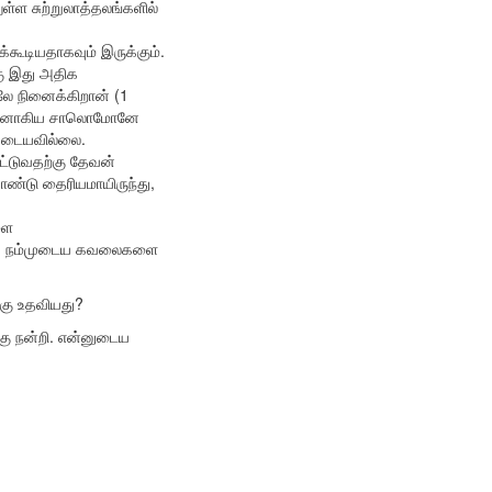
்ள சுற்றுலாத்தலங்களில்
்கூடியதாகவும் இருக்கும்.
கு இது அதிக
ே நினைக்கிறான் (1
குமாரனாகிய சாலொமோனே
ியடையவில்லை.
ட்டுவதற்கு தேவன்
ொண்டு தைரியமாயிருந்து,
ளை
ோம். நம்முடைய கவலைகளை
க்கு உதவியது?
கு நன்றி. என்னுடைய