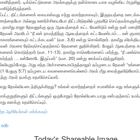
்மானித்தனர். டிக்கெட்டுகளை அவர்களுக்கு நன்கொடையாக வழங்கிய அருகிலுள
மகிழ்ந்திருந்தனர்.
றப்பட்ட திட்டங்களைக் கையாள்வது சற்று ஏமாற்றமாகவும், இருதயத்தை உடைக்கக
பணத்தையோ அல்லது உணர்ச்சியையோ திட்டமிடுதலில் முதலீடு செய்தவர்களுக்
 தாவீது ராஜா தேவனுக்கு ஒரு ஆலயத்தைக் கட்ட வேண்டும் என்று தன் மனதில
 தேவன் அவரிடம் “நீ என் நாமத்திற்கு ஆலயத்தைக் கட்டவேண்டாம்… உன் 
ராகாரங்களையும் கட்டக்கடவன்” (வச. 3,6) என்று சொல்கிறார். தாவீது விரக்த
வன் அவரை தேர்வுசெய்ததற்காய் தேவனை துதிக்கிறார். மேலும் ஆலயத்தை க
களைக் கொடுத்தார் (வச. 11-13). தாவீது சாலெமோனைப் பார்த்து, “நீ பலங்க
்த்தர் … உன்னோடே இருப்பார்” (வச. 20) என்று ஊக்கப்படுத்துகிறார்.
ல்வியுறும்போது, அது எந்த பிரச்சனையாயிருந்தாலும் நம்முடைய தேவன் “உங்க
்” (1 பேதுரு 5:7) நம்முடைய கவலைகளையெல்லாம் அவர் மீது வைத்துவிடுவ
கு அவர் நமக்கு உதவிசெய்வார்.
எப்போது தோல்வியடைந்திருக்கிறது? உங்கள் ஏமாற்றத்தைச் சமாளிக்க எது உங்களு
்குறுதிகளும் திட்டங்களும் ஒருபோதும் தோல்வியடையாது என்பதற்காய் உமக்
போது எனக்கு உதவிசெய்யும்.
ற்ற ஆசிரியர்கள் பார்க்கவும்
odb
Today's Shareable Image