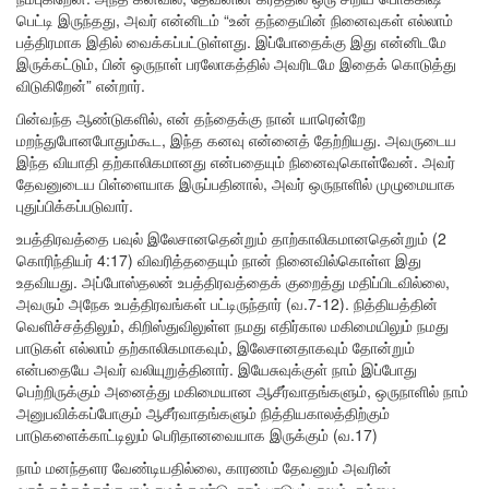
பெட்டி இருந்தது, அவர் என்னிடம் “உன் தந்தையின் நினைவுகள் எல்லாம்
பத்திரமாக இதில் வைக்கப்பட்டுள்ளது. இப்போதைக்கு இது என்னிடமே
இருக்கட்டும், பின் ஒருநாள் பரலோகத்தில் அவரிடமே இதைக் கொடுத்து
விடுகிறேன்” என்றார்.
பின்வந்த ஆண்டுகளில், என் தந்தைக்கு நான் யாரென்றே
மறந்துபோனபோதும்கூட, இந்த கனவு என்னைத் தேற்றியது. அவருடைய
இந்த வியாதி தற்காலிகமானது என்பதையும் நினைவுகொள்வேன். அவர்
தேவனுடைய பிள்ளையாக இருப்பதினால், அவர் ஒருநாளில் முழுமையாக
புதுப்பிக்கப்படுவார்.
உபத்திரவத்தை பவுல் இலேசானதென்றும் தாற்காலிகமானதென்றும் (2
கொரிந்தியர் 4:17) விவரித்ததையும் நான் நினைவில்கொள்ள இது
உதவியது. அப்போஸ்தலன் உபத்திரவத்தைக் குறைத்து மதிப்பிடவில்லை,
அவரும் அநேக உபத்திரவங்கள் பட்டிருந்தார் (வ.7-12). நித்தியத்தின்
வெளிச்சத்திலும், கிறிஸ்துவிலுள்ள நமது எதிர்கால மகிமையிலும் நமது
பாடுகள் எல்லாம் தற்காலிகமாகவும், இலேசானதாகவும் தோன்றும்
என்பதையே அவர் வலியுறுத்தினார். இயேசுவுக்குள் நாம் இப்போது
பெற்றிருக்கும் அனைத்து மகிமையான ஆசீர்வாதங்களும், ஒருநாளில் நாம்
அனுபவிக்கப்போகும் ஆசீர்வாதங்களும் நித்தியகாலத்திற்கும்
பாடுகளைக்காட்டிலும் பெரிதானவையாக இருக்கும் (வ.17)
நாம் மனந்தளர வேண்டியதில்லை, காரணம் தேவனும் அவரின்