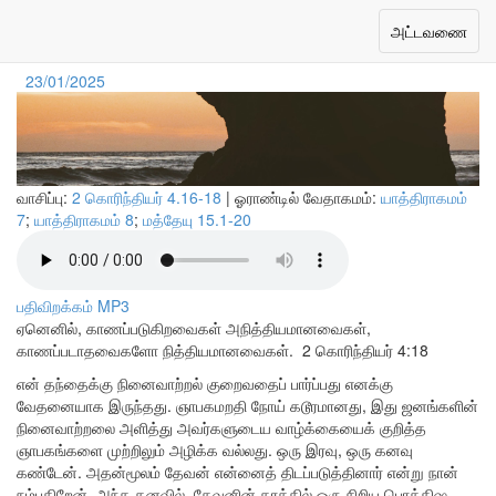
தேவனின் வாக்குத்தத்தங்கள்
Toggle
அட்டவணை
navigation
23/01/2025
வாசிப்பு:
2 கொரிந்தியர் 4.16-18
| ஓராண்டில் வேதாகமம்:
யாத்திராகமம்
7
;
யாத்திராகமம் 8
;
மத்தேயு 15.1-20
பதிவிறக்கம் MP3
ஏனெனில், காணப்படுகிறவைகள் அநித்தியமானவைகள்,
காணப்படாதவைகளோ நித்தியமானவைகள்.
2 கொரிந்தியர் 4:18
என் தந்தைக்கு நினைவாற்றல் குறைவதைப் பார்ப்பது எனக்கு
வேதனையாக இருந்தது. ஞாபகமறதி நோய் கடூரமானது, இது ஜனங்களின்
நினைவாற்றலை அளித்து அவர்களுடைய வாழ்க்கையைக் குறித்த
ஞாபகங்களை முற்றிலும் அழிக்க வல்லது. ஒரு இரவு, ஒரு கனவு
கண்டேன். அதன்மூலம் தேவன் என்னைத் திடப்படுத்தினார் என்று நான்
நம்புகிறேன். அந்த கனவில், தேவனின் கரத்தில் ஒரு சிறிய பொக்கிஷ