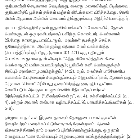
சூரியகாந்தி செடிகளாக வெடித்தது, அவரது மனைவிக்குப் பிடித்தவை.
சூரியகாந்திப் பூக்கள் தங்கள் மஞ்சள் கிரீடங்களை விரித்தபோது, ​​ரெனி
லீயின் அழகான அன்பின் செயலால் திக்குமுக்காடி அதிர்ச்சியடைந்தார்.
ஏசாயா தீர்க்கதரிசி மூலம் யூதாவின் மக்களிடம் பேசுகையில், தேவன்
அவர்களுடன் ஒரு ரகசியத்தைப் பகிர்ந்து கொண்டார். அவர்களால்
இப்போது காணமுடியாவிட்டாலும், அவர்கள் தமக்குச் செய்த
துரோகத்திற்காக அவர்களுக்கு எதிராக அவர் வாக்களித்த
நியாயத்தீர்ப்புக்குப் பிறகு (ஏசாயா 3:1-4:1) ஒரு புதியதும்
பொன்னானதுமான நாள் விடியும். “அந்நாளிலே கர்த்தரின் கிளை
அலங்காரமும் மகிமையுமாயிருக்கும்; பூமியின் கனி அவர்களுக்குச்
சிறப்பும் அலங்காரமுமாயிருக்கும்.” (4:2). ஆம், அவர்கள் பாபிலோனிய
கைகளில் பேரழிவையும் சிறையிருப்பையும் அனுபவிப்பார்கள், ஆனால் ஒரு
அழகான “கிளை” அப்போது தரையிலிருந்து ஒரு புதிய தளிராக
வெளிப்படும். அவருடைய ஜனங்களில் மீதியாயிருப்பவர்கள்
பிரித்தெடுக்கப்பட்டு (“பரிசுத்தனென்று”, வ. 4), சுத்திகரிக்கப்பட்டு (வ.
4), மற்றும் அவரால் அன்பாக வழிநடத்தப்பட்டுப் பராமரிக்கப்படுவார்கள் (வ.
5-6).
நம்முடைய நாட்கள் இருண்டதாகவும் தேவனுடைய வாக்குகளின்
நிறைவேற்றம் மறைக்கப்பட்டுள்ளதாகத் தோன்றலாம் ஆனால்
விசுவாசத்தினால் நாம் அவரைப் பற்றிக்கொள்ளும்போது, ​​ஒரு நாள்
அவருடைய “மகா மேன்மையும் அருமையுமான வாக்குத்தத்தங்களும்” (2