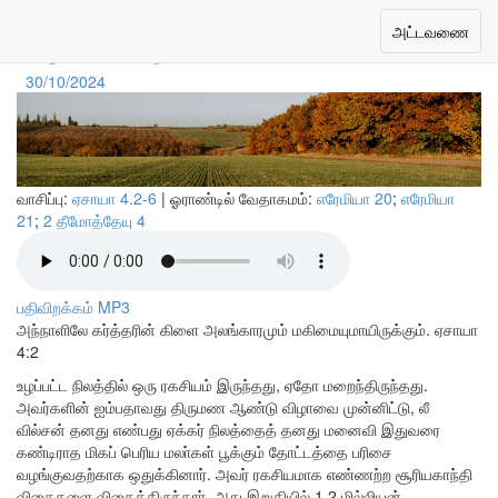
அழகான ஓர் ஆச்சரியம்
Toggle
அட்டவணை
navigation
30/10/2024
வாசிப்பு:
ஏசாயா 4.2-6
| ஓராண்டில் வேதாகமம்:
எரேமியா 20
;
எரேமியா
21
;
2 தீமோத்தேயு 4
பதிவிறக்கம் MP3
அந்நாளிலே கர்த்தரின் கிளை அலங்காரமும் மகிமையுமாயிருக்கும்.
ஏசாயா
4:2
உழப்பட்ட நிலத்தில் ஒரு ரகசியம் இருந்தது, ஏதோ மறைந்திருந்தது.
அவர்களின் ஐம்பதாவது திருமண ஆண்டு விழாவை முன்னிட்டு, லீ
வில்சன் தனது எண்பது ஏக்கர் நிலத்தைத் தனது மனைவி இதுவரை
கண்டிராத மிகப் பெரிய மலா்கள் பூக்கும் தோட்டத்தை பரிசை
வழங்குவதற்காக ஒதுக்கினார். அவர் ரகசியமாக எண்ணற்ற சூரியகாந்தி
விதைகளை விதைத்திருந்தார், அது இறுதியில் 1.2 மில்லியன்