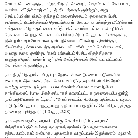
செய்து கொண்டிருந்த முற்றத்திற்குச் சென்றார். தெளிவாகக் கோபமாக,
அண்டை வீட்டுக்காரர் கட்டிடத் திட்டத்தைக் குறித்தும், அது
செய்யப்படுகிற விதம் குறித்தும் அனைத்தையும் குறைவாக பேசி,
சபிக்கவும் விமர்சிக்கவும் தொடங்கினார். கோபமான பக்கத்து வீட்டுக்காரர்
கத்துவதை நிறுத்தும் வரை ஜார்ஜ் பதில் சொல்லாமல் வாய்மொழியின்
அடிகளைப் பெற்றுக்கொண்டாா். பின்னர் அவர் மெதுவாக, “உங்களுக்கு
இன்று மிகவும் மோசமான நாள், இல்லையா?” என்று பதிலளித்தார்.
திடீரென்று, கோபமடைந்த அண்டை வீட்டாரின் முகம் மென்மையாகி,
அவரது தலை குனிந்து, “நான் உங்களிடம் பேசிய விதத்திற்காக
வருந்துகிறேன்” என்றார். ஜார்ஜின் அன்புச்செயல் அண்டை வீட்டாரின்
கோபத்தைத் தணித்தது.
நாம் திருப்பித் தாக்க விரும்பும் நேரங்கள் உண்டு. வையப்படுகையில்
வையவும், அவமானத்திற்கு அவமானப்படுத்தவும் விரும்புகின்றோம்.
அதற்கு மாறாக நம்முடைய பாவங்களின் விளைவுகளை இயேசு
தாங்கியதைப் போல மிகச் சரியாகக் காணப்பட்ட கருணையையே ஜார்ஜ்
முன்மாதிரியாகக் காட்டினார், “அவர் வையப்படும்போது பதில்வையாமலும்,
பாடுபடும்போது பயமுறுத்தாமலும், நியாயமாய்த் தீர்ப்புச்செய்கிறவருக்குத்
தம்மை ஒப்புவித்தார்” (1 பேதுரு 2:23).
நாம் அனைவரும் தவறாகப் புரிந்து கொள்ளப்படும், தவறாகச்
சித்தரிக்கப்படும் அல்லது தவறாகத் தாக்கப்படும் தருணங்களைச்
சந்திப்போம். நாம் அன்பாகப் பதிலளிக்க விரும்பாமல் இருக்கலாம், ஆனால்