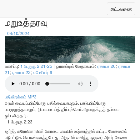
கிறிஸ்துவைப்போல ஒரு
Toggle
அட்டவணை
navigation
மறுஉத்தரவு
04/10/2024
வாசிப்பு:
1 பேதுரு 2.21-25
| ஓராண்டில் வேதாகமம்:
ஏசாயா 20
;
ஏசாயா
21
;
ஏசாயா 22
;
எபேசியர் 6
பதிவிறக்கம் MP3
அவர் வையப்படும்போது பதில்வையாமலும், பாடுபடும்போது
பயமுறுத்தாமலும், நியாயமாய்த் தீர்ப்புச்செய்கிறவருக்குத் தம்மை
ஒப்புவித்தார்.
1 பேதுரு 2:23
ஜார்ஜ், கரோலினாவின் கோடை வெயில் உஷ்ணத்தில் கட்டிட வேலையில்
ஈடுபட்டுக் கொண்டிருந்தபோது, ​​அருகில் வசித்த ஒருவர் அவர் வேலை