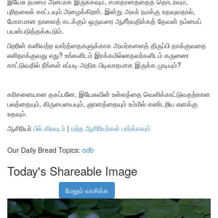
இயேசு நம்மை அன்பாக இருக்கவும், சமாதானத்தைத் தொடரவும்,
புரிதலைக் காட்டவும் அழைக்கிறாா். இன்று அவர் நமக்கு உதவுவதால்,
மோசமான நாளைத் கடக்கும் ஒருவரை ஆசீர்வதிக்கத் தேவன் நம்மைப்
பயன்படுத்தக்கூடும்.
பிறரின் கனிவற்ற வார்த்தைகளுக்காக அவர்களைத் திருப்பி தாக்குவதை
எளிதாக்குவது எது? உங்களிடம் இரக்கமில்லாதவர்களிடம் கருணை
காட்டுவதில் நீங்கள் எப்படி அதிக பிடிவாதமாக இருக்க முடியும்?
கரிசனையான தகப்பனே, இயேசுவின் உள்ளத்தை வெளிக்காட்டுவதற்கான
பலத்தையும், கிருபையையும், ஞானத்தையும் உம்மில் கண்டறிய எனக்கு
உதவும்.
ஆசிரியர்
பில் கிரவுடர்
|
மற்ற ஆசிரியர்கள் பார்க்கவும்
Our Daily Bread Topics:
odb
Today's Shareable Image
மேலும் வாசிக்க