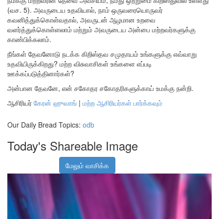
நமக்கு மற்றவரின் தேவை அவசியம்; நமது ஒற்றுமை கிறிஸ்துவில் உள்ளது
(வச. 5). அவருடைய உதவியால், நாம் ஒருவரையொருவர்
கவனித்துக்கொள்வதால், அவருடன் ஆழமான உறவை
வளர்த்துக்கொள்ளலாம் மற்றும் அவருடைய அன்பை மற்றவர்களுக்கு
காண்பிக்கலாம்.
நீங்கள் தேவனோடு நடக்க கிறிஸ்தவ சமுதாயம் உங்களுக்கு எவ்வாறு
உதவியிருக்கிறது? மற்ற விசுவாசிகள் உங்களை எப்படி
ஊக்கப்படுத்தினார்கள்?
அன்பான தேவனே, என் சகோதர சகோதரிகளுக்காய் உமக்கு நன்றி.
ஆசிரியர்
கேரன் ஹுவாங்
|
மற்ற ஆசிரியர்கள் பார்க்கவும்
Our Daily Bread Topics:
odb
Today's Shareable Image
மேலும் வாசிக்க