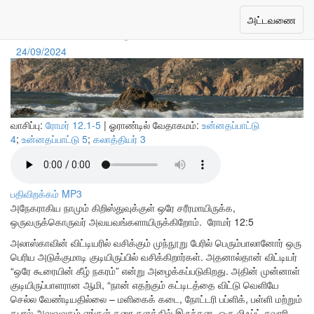
கிறிஸ்துவில் ஒன்றுபட்டவர்களாய்
Toggle
அட்டவணை
navigation
24/09/2024
வாசிப்பு:
ரோமர் 12.1-5
| ஓராண்டில் வேதாகமம்:
உன்னதப்பாட்டு
4
;
உன்னதப்பாட்டு 5
;
கலாத்தியர் 3
பதிவிறக்கம் MP3
அநேகராகிய நாமும் கிறிஸ்துவுக்குள் ஒரே சரீரமாயிருக்க,
ஒருவருக்கொருவர் அவயவங்களாயிருக்கிறோம்.
ரோமர் 12:5
அலாஸ்காவின் விட்டியரில் வசிக்கும் முந்நூறு பேரில் பெரும்பாலானோர் ஒரு
பெரிய அடுக்குமாடி குடியிருப்பில் வசிக்கிறார்கள். அதனால்தான் விட்டியர்
“ஒரே கூரையின் கீழ் நகரம்” என்று அழைக்கப்படுகிறது. அதின் முன்னாள்
குடியிருப்பாளரான ஆமி, “நான் எதற்கும் கட்டிடத்தை விட்டு வெளியே
செல்ல வேண்டியதில்லை – மளிகைக் கடை, நோட்டரி பப்ளிக், பள்ளி மற்றும்
தபால் அலுவலகம் எங்கள் தரை தளத்தில் இருந்தன, ஒரு லிஃப்ட் சவாரி