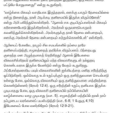
மட்டுமே போதுமானது!” என்று கூறுகிறார்.
“வாழ்க்கை மிகவும் வசதியாக இருந்ததால், எனக்கு யாரும் தேவையில்லை
என்று நினைத்து, நான் அடிக்கடி தனிமையில் இருக்க விரும்பினேன்”
என்று அமி பகிர்ந்துகொள்கிறார். “ஆனால் சக குடியிருப்பாளர்கள் மிகவும்
கரிசணையோடு இருக்கிறார்கள். அவர்கள் ஒருவரையொருவர்
கவனித்துக்கொள்கிறார்கள். அவர்களுக்கு நான் தேவை என்பதையும்,
எனக்கு அவர்கள் தேவை என்பதையும் கற்றுக்கொண்டேன்” என்கிறார்.
ஆமியைப் போலவே, நாமும் சில சமயங்களில் நம்மை நாமே
தனிமைப்படுத்தி, சமூகத்தைத் தவிர்க்க விரும்பலாம். பிந்தையது
குறைந்த மன அழுத்தமாகத் தெரிகிறது! ஆனால் இயேசுவை
விசுவாசிக்கிறவர் தனிமையிலும் மற்ற விசுவாசிகளுடன் நல்லுறவு
கொண்டவராக இருக்க வேண்டும் என்று வேதம் கூறுகிறது.
அப்போஸ்தலராகிய பவுல் விசுவாசிகளின் ஐக்கியத்தை மனித சரீரத்திற்கு
ஒப்பிடுகிறார். ஒவ்வொரு உடல் உறுப்புக்கும் ஒரு தனித்துவமான செயல்பாடு
உள்ளது போல, ஒவ்வொரு விசுவாசியும் ஒரு தனித்துவமான பாத்திரத்தை
கொண்டுள்ளனர் (ரோமர் 12:4). ஒரு சரீரத்தின் உறுப்பு தனியாக இருக்க
முடியாதது போல, ஒரு விசுவாசி தனிமையில் நம்பிக்கையின்
வாழ்க்கையை வாழ முடியாது (வச. 5). சமூகத்தின் மத்தியில் தான் நாம்
நம்முடைய வரங்களைப் பயன்படுத்தி (வச. 6-8; 1 பேதுரு 4:10)
இயேசுவைப் போல வளர்கிறோம் (ரோமர் 12:9-21).