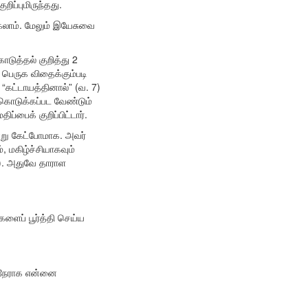
ிப்புமிருந்தது.
கலாம். மேலும் இயேசுவை
டுத்தல் குறித்து 2
 பெருக விதைக்கும்படி
 “கட்டாயத்தினால்” (வ. 7)
 கொடுக்கப்பட வேண்டும்
்பைக் குறிப்பிட்டார்.
என்று கேட்போமாக. அவர்
 மகிழ்ச்சியாகவும்
11). அதுவே தாராள
ைப் பூர்த்தி செய்ய
ு நேராக என்னை