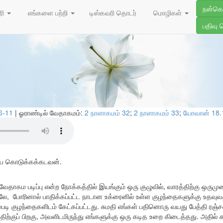
09/06/202
நன்க
ாய் கொடுத்தல்
ரி
எங்களை பற்றி
டிஸ்கவரி தொடர்
மொழிகள்
பதிவு 
.6-11
| ஓராண்டில் வேதாகமம்:
2 நாளாகமம் 32
;
2 நாளாகமம் 33
;
யோவான் 18.
ியே கொடுக்கக்கடவன்.
் வேதாகம படிப்பு என்ற நோக்கத்தில் இயங்கும் ஒரு குழுவில், வாரத்திற்கு ஒரு
லே, போரினால் பாதிக்கப்பட்ட நாடான உக்ரைனில் உள்ள குழந்தைகளுக்கு உதவ
 குழந்தைகளிடம் கேட்கப்பட்டது. சுமதி எங்கள் பதினொரு வயது பேத்தி ரஞ்சன
ிற்குப் பிறகு, அவளிடமிருந்து எங்களுக்கு ஒரு கடித உறை கிடைத்தது. அதில் சு