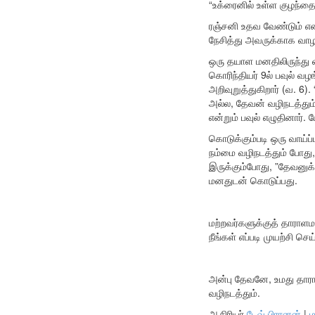
“உக்ரைனில் உள்ள குழந்தைக
ரஞ்சனி உதவ வேண்டும் என
நேசித்து அவருக்காக வாழ 
ஒரு தயாள மனதிலிருந்து வ
கொரிந்தியர் 9ல் பவுல் வ
அறிவுறுத்துகிறார் (வ. 6)
அல்ல, தேவன் வழிநடத்தும்
என்றும் பவுல் எழுதினார்.
கொடுக்கும்படி ஒரு வாய்ப்ப
நம்மை வழிநடத்தும் போது,
இருக்கும்போது, ​​​​”தேவன
மனதுடன் கொடுப்பது.
மற்றவர்களுக்குத் தாரா
நீங்கள் எப்படி முயற்சி செய
அன்பு தேவனே, உமது தாராள
வழிநடத்தும்.
ஆசிரியர்
டேவ் பிரானன்
|
ம