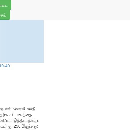
4
ொடை
செய்
19-40
முறை என் மனைவி சுமதி
ுவதற்காகப் பணத்தை
ியிடம் இத்திட்டத்தைப்
மார் ரூ. 250 இருந்தது: