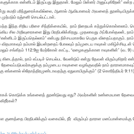
ளுக்காக என்னிடம் இருப்பது இதுதான். மேலும் பின்னர் அனுப்புகிறேன்” என்ற குற
்று சுமதி பரிந்துரைக்கவில்லை, ஆனால் ஆவியானவர் அவளைத் தூண்டியிருக்
முற்படும் ரஞ்சனி செயல்பட்டாள்.
ந்த இந்த சிறிய பரிசை சிந்திக்கையில், நாம் நிறையக் கற்றுக்கொள்ளலாம். கொ
ழங்கிய சில அறிவுரைகளை இது பிரதிபலிக்கிறது. முதலாவது அப்போஸ்தலன், நாம்
. “என்னிடம் இருப்பதெல்லாம்” என்பது நிச்சயமாகவே பெருக விதைப்பதாகும். நாம்
 விதமாகவும் நம்மால் இயன்றதைப் போலவும் நம்முடைய ஈவுகள் மகிழ்ச்சியுடன்
 மேலும் சங்கீதம் 112:9ஐ மேற்கோள் காட்டி, “ஏழைகளுக்கான ஈவுகளின்” (வ. 9) மதிப
ு கிடைத்தால், ​​நாம் எப்படிச் செயல்பட வேண்டும் என்று தேவன் விரும்புகிறார் 
 ​​தேவைப்படுபவர்களுக்கு நம்முடைய ஈவுகளை வழங்குவதில் நாம் தாராளமாகவும்,
ுக்கு எங்களால் ஸ்தோத்திரமுண்டாவதற்கு ஏதுவாயிருக்கும்” (2 கொரிந்தியர் 9:
ளமாகக் கொடுக்க உங்களைத் தூண்டுவது எது? அவர்களின் உண்மையான தேவைகள
்கிறீர்கள்?
 குணத்தை பிரதிபலிக்கும் வகையில், நீர் விரும்பும் தாராள மனப்பான்மைக்க
ற்ற ஆசிரியர்கள் பார்க்கவும்