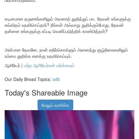
பிரயாசப்படுவோம்.
கடினமான தருணங்களிலும் அவரைத் துதித்துப் பாட தேவன் உங்களுக்கு
எவ்விதம் உதவிசெய்தார்? நீங்கள் அவ்வாறு துதிக்கும்போது, தேவன்
தன்னை உங்களுக்கு எப்படி வெளிப்படுத்திக் காண்பித்தார்?
அன்பான தேவனே, நான் எதிர்கொள்ளும் அனைத்து சூழ்நிலைகளிலும்
உம்மை துதிக்க எனக்கு உதவிசெய்யும்.
ஆசிரியர்
|
மற்ற ஆசிரியர்கள் பார்க்கவும்
Our Daily Bread Topics:
odb
Today's Shareable Image
மேலும் வாசிக்க