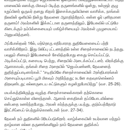
மாலையில் எனக்கு மிகவும் பிடித்த தருணங்களில் ஒன்று, உள்ளூர் குழு
உறுப்பினர் ஒருவர் தனது கிதார் இசைக்கருவியினை வாசிக்க, நாங்கள்
நிலவின் ஒளியில் நின்று தேவனை ஆராதித்தோம். என்ன ஓர் புனிதமான
தருணம்! அவர்களின் இக்கட்டான தருணத்திலும், இயேசுவில் மட்டுமே
கிடைக்கும் நம்பிக்கையையும் மகிழ்ச்சியையும் அவர்கள் முழுமையாய்
அனுபவித்தனர்.
அப்போஸ்தலர் 16ல், மற்றொரு எதிர்பாராத துதிவேளையைப் பற்றி
வாசிக்கிறோம். இது பிலிப்பு பட்டணத்தில் உள்ள சிறைச்சாலையில் நடந்தது.
பவுலும் சீலாவும் இயேசுவைச் சேவித்தபோது கைது செய்யப்பட்டு,
அடிக்கப்பட்டு, கசையடி பெற்று, சிறையில் அடைக்கப்பட்டனர். விரக்திக்கு
ஆளாகாமல், தங்கள் சிறை அறையில் “ஜெபம்பண்ணி, தேவனைத்
துதித்துப்பாடினார்கள்.” “சடிதியிலே சிறைச்சாலையின் அஸ்திபாரங்கள்
அசையும்படியாகப் பூமி மிகவும் அதிர்ந்தது; உடனே கதவுகளெல்லாம்
திறவுண்டது; எல்லாருடைய கட்டுகளும் கழன்றுபோயிற்று” (வச. 25-26).
மயக்கத்திலிருந்து எழுந்த சிறைச்சாலைக்காரன் தற்கொலை
செய்துகொள்ள விரைந்தான். ஆனால் கைதிகள் தப்பியோடவில்லை
என்பதை உணர்ந்தபோது, அவன் கர்த்தருக்கு பயந்து, குடும்பத்தோடு
இரட்சிப்பைப் பெற்றுக்கொண்டான் (வச. 27-34).
தேவன் நம் துதிகளில் பிரியப்படுகிறார். வாழ்க்கையின் உயர்வான மற்றும்
தாழ்வான எல்லா தருணங்களிலும் நாம் தேவனை துதிக்கப்