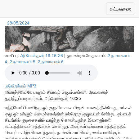
உடனடி பாராட்டு
Toggle
அட்டவணை
navigation
28/05/2024
வாசிப்பு:
அப்போஸ்தலர் 16.16-26
| ஓராண்டில் வேதாகமம்:
2 நாளாகமம்
4
;
2 நாளாகமம் 5
;
2 நாளாகமம் 6
பதிவிறக்கம் MP3
நடுராத்திரியிலே பவுலும் சீலாவும் ஜெபம்பண்ணி, தேவனைத்
துதித்துப்பாடினார்கள்.
அப்போஸ்தலர் 16:25
எத்தியோப்பியாவிற்கு ஓர் குறுகிய கால மிஷன் பயணத்தின்போது, எங்கள்
குழு ஓர் உள்ளூர் அமைச்சகத்தின் மற்றொரு குழுவுடன் சேர்ந்து, குப்பைக்
கிடங்கில் குடிசைகளில் வாழ்ந்து கொண்டிருந்த இளைஞர்கள்
கூட்டத்தினைச் சந்திக்கச் சென்றது. அவர்கள் எங்களை சந்தித்ததில்
மிகவும் மகிழ்ச்சியடைந்தனர். நாங்கள் சாட்சிகள், ஊக்கமளிக்கும்
வார்த்தைகள் மற்றும் ஜெபங்களை ஒன்றாகப் பகிர்ந்துகொண்டோம். அந்த