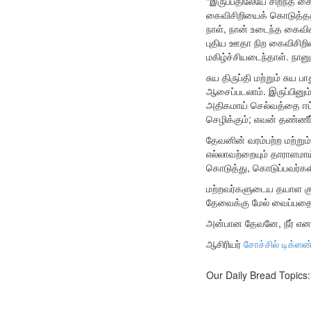
“இருப்பதிலேயே சிறந்த க
கைவிசிறியைக் கொடுத்ததில
நாள், நான் உடைந்த கைவி
புதிய ஊதா நிற கைவிசிறி
மகிழ்ச்சியடைந்தாள். நான
சுய திருப்தி மற்றும் சுய
ஆசைப்படலாம். இருப்பினும
அதிகமாய் செல்வத்தை ஈட்
செழிக்கும்; எவன் தண்ணீர
தேவனின் வரம்பற்ற மற்றும
எல்லாவற்றையும் தாராளமாய
கொடுத்து, கொடுப்பவர்கள
மற்றவர்களுடைய தயாள கு
தேவைக்கு மேல் வைப்பதை 
அன்பான தேவனே, நீர் எனக
ஆசிரியர்
சோச்சில் டிக்ஸன
Our Daily Bread Topics: