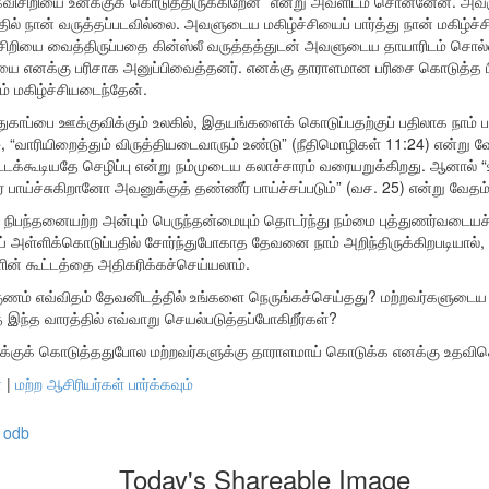
ைவிசிறியை உனக்குக் கொடுத்திருக்கிறேன்” என்று அவளிடம் சொன்னேன். அவள
் நான் வருத்தப்படவில்லை. அவளுடைய மகிழ்ச்சியைப் பார்த்து நான் மகிழ்ச்
சிறியை வைத்திருப்பதை கின்ஸ்லீ வருத்தத்துடன் அவளுடைய தாயாரிடம் சொல்லி
யை எனக்கு பரிசாக அனுப்பிவைத்தனர். எனக்கு தாராளமான பரிசை கொடுத்த பின
ும் மகிழ்ச்சியடைந்தேன்.
 பாதுகாப்பை ஊக்குவிக்கும் உலகில், இதயங்களைக் கொடுப்பதற்குப் பதிலாக நாம் 
், “வாரியிறைத்தும் விருத்தியடைவாரும் உண்டு” (நீதிமொழிகள் 11:24) என்று 
டக்கூடியதே செழிப்பு என்று நம்முடைய கலாச்சாரம் வரையறுக்கிறது. ஆனால்
் பாய்ச்சுகிறானோ அவனுக்குத் தண்ணீர் பாய்ச்சப்படும்” (வச. 25) என்று வேத
் நிபந்தனையற்ற அன்பும் பெருந்தன்மையும் தொடர்ந்து நம்மை புத்துணர்வடையச
் அள்ளிக்கொடுப்பதில் சோர்ந்துபோகாத தேவனை நாம் அறிந்திருக்கிறபடியால், 
ின் கூட்டத்தை அதிகரிக்கச்செய்யலாம்.
ணம் எவ்விதம் தேவனிடத்தில் உங்களை நெருங்கச்செய்தது? மற்றவர்களுடை
இந்த வாரத்தில் எவ்வாறு செயல்படுத்தப்போகிறீர்கள்?
்குக் கொடுத்ததுபோல மற்றவர்களுக்கு தாராளமாய் கொடுக்க எனக்கு உதவிசெ
்
|
மற்ற ஆசிரியர்கள் பார்க்கவும்
odb
Today's Shareable Image