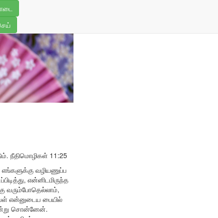
3
ொடை
செய்
ும்.
நீதிமொழிகள் 11:25
 எங்களுக்கு வழியணுப்ப
பிடித்து, என்னிடமிருந்த
கு வரும்போதெல்லாம்,
வள் என்னுடைய பையில்
 என்று சொன்னேன்.