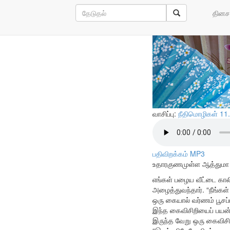
கொடுப்பவரி
தினச
வாசிப்பு:
நீதிமொழிகள் 11
பதிவிறக்கம் MP3
உதாரகுணமுள்ள ஆத்துமா செ
எங்கள் பழைய வீட்டை கால
அழைத்துவந்தார். “நீங்கள்
ஒரு கையால் வர்ணம் பூசப
இந்த கைவிசிறியைப் பயன்
இருந்த வேறு ஒரு கைவிசிற