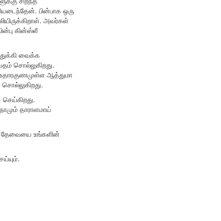
ுக்கு சிறந்த
சியடைந்தேன். பின்பாக ஒரு
யிருக்கிறாள். அவர்கள்
்பு கின்ஸ்லீ
பதுக்கி வைக்க
வேதம் சொல்லுகிறது.
 “உதாரகுணமுள்ள ஆத்துமா
ம் சொல்லுகிறது.
் செய்கிறது.
நாமும் தாராளமாய்
ய தேவையை உங்களின்
ய்யும்.