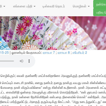
29/09/202
நன்க
ன் இருதயம்
ரி
எங்களை பற்றி
டிஸ்கவரி தொடர்
மொழிகள்
பதிவு 
.15-25
| ஓராண்டில் வேதாகமம்:
ஏசாயா 7
;
ஏசாயா 8
;
எபேசியர் 2
ழிக்கும்; எவன் தண்ணீர் பாய்ச்சுகிறானோ அவனுக்குத் தண்ணீர் பாய்ச்சப்பட
ி செய்யும் கடைசி நாளில், எனது நண்பர் தனது நான்கு வயது மகள் கின்ஸ்லீயை
 போவதை நான் விரும்பவில்லை” என்று கின்ஸ்லீ கூறினாள். நான் அவளைக் கட்டிப்
்பட்ட கைவிசிறி ஒன்றை அவளுக்கு பரிசாகக் கொடுத்தேன். “என் ஞாபகம் உனக்
படுத்து, நான் உன்னை நேசிக்கிறேன் என்பதை நினைவில் கொள்” என்றேன். அ
ியைப் பார்த்துவிட்டு, அதைத் தரும்படிக்கு கேட்டாள். “அது உடைந்துவிட்டது”