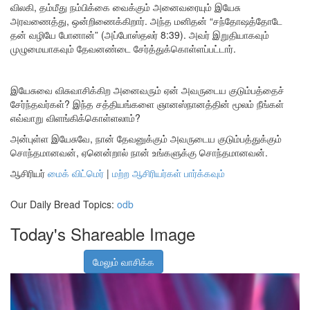
விலகி, தம்மீது நம்பிக்கை வைக்கும் அனைவரையும் இயேசு
அரவணைத்து, ஒன்றிணைக்கிறார். அந்த மனிதன் “சந்தோஷத்தோடே
தன் வழியே போனான்” (அப்போஸ்தலர் 8:39). அவர் இறுதியாகவும்
முழுமையாகவும் தேவனண்டை சேர்த்துக்கொள்ளப்பட்டார்.
இயேசுவை விசுவாசிக்கிற அனைவரும் ஏன் அவருடைய குடும்பத்தைச்
சேர்ந்தவர்கள்? இந்த சத்தியங்களை ஞானஸ்நானத்தின் மூலம் நீங்கள்
எவ்வாறு விளங்கிக்கொள்ளலாம்?
அன்புள்ள இயேசுவே, நான் தேவனுக்கும் அவருடைய குடும்பத்துக்கும்
சொந்தமானவன், ஏனென்றால் நான் உங்களுக்கு சொந்தமானவன்.
ஆசிரியர்
மைக் விட்மெர்
|
மற்ற ஆசிரியர்கள் பார்க்கவும்
Our Daily Bread Topics:
odb
Today's Shareable Image
மேலும் வாசிக்க