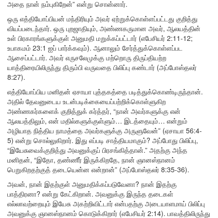
அதை நான் நம்புகிறேன்” என்று சொன்னார்.
ஒரு எத்தியோப்பியன் மந்திரியும் அவர் ஏற்றுக்கொள்ளப்பட்டது குறித்து
வியப்படைந்தார். ஒரு புறஜாதியும், அண்ணகருமான அவர், ஆலயத்தின்
உள் பிரகாரங்களுக்குள் அனுமதி மறுக்கப்பட்டார் (எபேசியர் 2:11-12;
உபாகமம் 23:1 ஐப் பார்க்கவும்). ஆனாலும் சேர்த்துக்கொள்ளப்பட
ஆசைப்பட்டார். அவர் எருசலேமுக்கு மற்றொரு திருப்தியற்ற
யாத்திரையிலிருந்து திரும்பி வருவதை பிலிப்பு கண்டார் (அப்போஸ்தலர்
8:27).
எத்தியோப்பிய மனிதன் ஏசாயா புத்தகத்தை படித்துக்கொண்டிருந்தான்.
அதில் தேவனுடைய உடன்படிக்கையைப்பற்றிக்கொள்ளுகிற
அண்ணகர்களைக் குறித்துக் கர்த்தர், “நான் அவர்களுக்கு என்
ஆலயத்திலும், என் மதில்களுக்குள்ளும்… இடத்தையும்… என்றும்
அழியாத நித்திய நாமத்தை அவர்களுக்கு அருளுவேன்” (ஏசாயா 56:4-
5) என்று சொல்லுகிறார். இது எப்படி சாத்தியமாகும்? அப்போது பிலிப்பு,
“இயேசுவைக்குறித்து அவனுக்குப் பிரசங்கித்தான்.” அதற்கு அந்த
மனிதன், “இதோ, தண்ணீர் இருக்கிறதே, நான் ஞானஸ்நானம்
பெறுகிறதற்குத் தடையென்ன என்றான்” (அப்போஸ்தலர் 8:35-36).
அவன், நான் இதற்குள் அனுமதிக்கப்படுவேனா? நான் இதற்கு
பாத்திரனா? என்று கேட்கிறான். அவனுக்கு இருந்த தடைகள்
எல்லாவற்றையும் இயேசு அகற்றிவிட்டார் என்பதற்கு அடையாளமாய் பிலிப்பு
அவனுக்கு ஞானஸ்நானம் கொடுக்கிறார் (எபேசியர் 2:14). பாவத்திலிருந்து