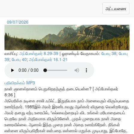
நான் சேர்ந்தவனா?
Toggle
அட்டவணை
navigation
09/07/2026
வாசிப்பு:
அப்போஸ்தலர் 8.29-39
| ஓராண்டில் வேதாகமம்:
யோபு 38
;
யோபு
39
;
யோபு 40
;
அப்போஸ்தலர் 16.1-21
பதிவிறக்கம் MP3
நான் ஞானஸ்நானம் பெறுகிறதற்குத் தடையென்ன? [ அப்போஸ்தலர்
8:36 ]
அமெரிக்க நடிகை சாலி ஃபீல்ட், இறுதியாக நாம் அனைவரும் விரும்புவதை
உணர்ந்தார். 1985இல் அவர் இரண்டாவது ஆஸ்கார் விருதை வென்றபோது,
அவர் தனது ஏற்பு உரையில், “எல்லாவற்றையும் விட உங்கள் மரியாதையைப்
பெறவே நான் அதிகமாக விரும்பினேன். முதல் முறையாக நான் அதை
உணரவில்லை. ஆனால் இந்த முறை நான் அதை உணர்கிறேன். நீங்கள்
என்னை விரும்புகிறீர்கள் என்பதை என்னால் மறுக்க முடியாது, இப்போதே,