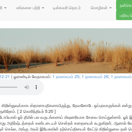
25/05/202
நன்க
்ததை அவர்களுக்குச்
ரி
எங்களை பற்றி
டிஸ்கவரி தொடர்
மொழிகள்
பதிவு 
.12-21
| ஓராண்டில் வேதாகமம்:
1 நாளாகமம் 25
;
1 நாளாகமம் 26
;
1 நாளாகமம்
கிறிஸ்துவுக்காக ஸ்தானாபதிகளாயிருந்து, தேவனோடே ஒப்புரவாகுங்கள் என்று, 
ிறோம். [ 2 கொரிந்தியர் 5:20 ]
ல் டோபியாஸ் ஓர் தீவில் பல வருடங்களாய் மிஷனரியாக சேவை செய்துள்ளார். ஓ
து அதிர்ஷ்டத்தைக் கண்டடையச் சென்றக் கதையைக் கூறுகிறார். ஆனால் 
ச் செல்ல, அங்கு அவர் இயேசுவின் நற்செய்தியைக் கேட்டு கிறிஸ்துவை தன் 