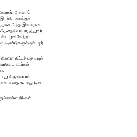
ம்பினான். அதனால்
ரங்கி, உனக்குச்
தைத்தான் அந்த இளைஞன்
ித்தைக்கார மருத்துவர்
ெரிய முன்னேற்றம்
்கு ஆண்டுகளுக்குள், ஓர்
ெளிவான திட்டத்தை பவுல்
ினாலே… நாங்கள்
களை
ுது சிருஷ்டியாய்
துவமான கதை உள்ளது (வச.
்துகொள்ள நீங்கள்