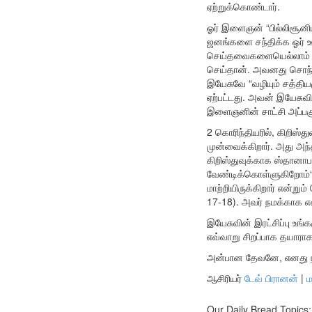
ஏற்றுக்கொண்டார்.
ஓர் இளைஞன் “பில்லிசூனிய
ஜனங்களை சந்திக்க ஓர் ஊ
செய்தவைகளையெல்லாம் அவ
செய்தான். அவனது சொந்த 
இயேசுவே “வழியும் சத்திய
ஏற்பட்டது. அவன் இயேசுவி
இளைஞனின் சாட்சி அப்பகு
2 கொரிந்தியரில், கிறிஸ
முன்வைக்கிறார். அது 
கிறிஸ்துவுக்காக ஸ்தானாப
வேண்டிக்கொள்ளுகிறோம்“(
மாற்றியிருக்கிறார் என்ற
17-18). அவர் நமக்காக எ
இயேசுவின் இரட்சிப்பு உங
எவ்வாறு சிறப்பாக தயாராக
அன்பான தேவனே, எனது நம
ஆசிரியர்
டேவ் பிரானன்
|
ம
Our Daily Bread Topics: