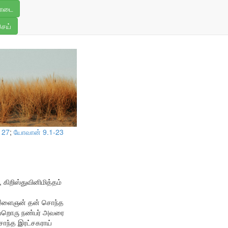
6
ொடை
செய்
 27
;
யோவான் 9.1-23
கிறிஸ்துவினிமித்தம்
ர் இளைஞன் தன் சொந்த
வேறொரு நண்பர் அவரை
சொந்த இரட்சகராய்