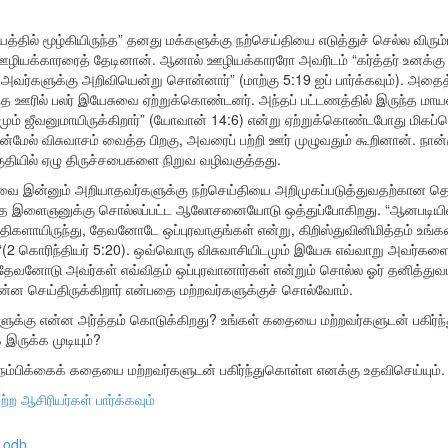
த்தில் மூழ்கியிருந்த” தனது மக்களுக்கு நற்செய்தியை எடுத்துச் செல்ல விரு
ழியக்காரரைத் தேடினான். ஆனால் ஊழியக்காரரோ அவரிடம் “கர்த்தர் உனக்கு இ
ர்களுக்கு அறிவியென்று சொன்னார்” (மாற்கு 5:19 ஐப் பார்க்கவும்). அ
ஊரில் பலர் இயேசுவை ஏற்றுக்கொண்டனர். அந்தப் பட்டணத்தில் இருந்த மாயவ
மும் ஜீவனுமாயிருக்கிறார்” (யோவான் 14:6) என்று ஏற்றுக்கொண்டபோது மிகப்ப
ன்மேல் விசுவாசம் வைத்த பிறகு, அவரைப் பற்றி ஊர் முழுவதும் கூறினான். நான
தியில் ஏழு திருச்சபைகளை நிறுவ வழிவகுத்தது.
்துவை இன்னும் அறியாதவர்களுக்கு நற்செய்தியை அறிமுகப்படுத்துவதற்கான த
அந்த இளைஞனுக்கு சொல்லப்பட்ட ஆலோசனையோடு ஒத்துப்போகிறது. “ஆனபடிய
திகளாயிருந்து, தேவனோடே ஒப்புரவாகுங்கள் என்று, கிறிஸ்துவினிமித்தம் உங்
2 கொரிந்தியர் 5:20). ஒவ்வொரு விசுவாசியிடமும் இயேசு எவ்வாறு அவர்களை ப
ும் தேவனோடு அவர்கள் எவ்விதம் ஒப்புரவானார்கள் என்றும் சொல்ல ஓர் தனித்
ன்ன செய்திருக்கிறார் என்பதை மற்றவர்களுக்குச் சொல்வோம்.
்களுக்கு என்ன அர்த்தம் கொடுக்கிறது? உங்கள் கதையை மற்றவர்களுடன் பகிர்ந
 இருக்க முடியும்?
்பிக்கைக் கதையை மற்றவர்களுடன் பகிர்ந்துகொள்ள எனக்கு உதவிசெய்யும்.
ற்ற ஆசிரியர்கள் பார்க்கவும்
odb