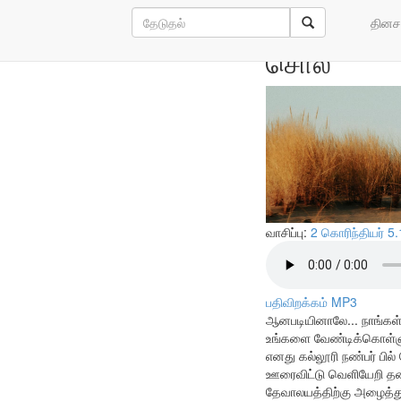
தேவன் செய
தினச
சொல்
வாசிப்பு:
2 கொரிந்தியர் 5
பதிவிறக்கம் MP3
ஆனபடியினாலே... நாங்கள் 
உங்களை வேண்டிக்கொள்ளுக
எனது கல்லூரி நண்பர் பி
ஊரைவிட்டு வெளியேறி தன
தேவாலயத்திற்கு அழைத்து