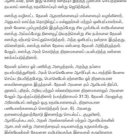
ஆண்டவரே, நான் இது போன்ற எதையும் இதற்கு முன்பாக செய்ததில்லை
தயவாய் எனக்கு உதவிசெய்யும் என்று ஜெபித்தேன்.
எனக்கு வழிகாட்ட தேவன் ஆதாரங்களையும் மக்களையும் வழங்கினார்.
அனுபவம் வாய்ந்த தொழில்நுட்ப வல்லுநர்கள் மற்றும் ஒளிபரப்பாளர்கள்,
நான் வேலை மும்முரத்தில் இருக்கும்போது சில முக்கியக் காரியங்களை
எனக்கு அவ்வப்போது நினைவூட்டுவதற்கென்று சில நபர்களை தேவன்
எனக்கு ஏற்பாடு செய்துகொடுத்தார். அந்த ஒளிபரப்பு நன்றாக இருந்தது.
ஏனென்றால், எனக்கு என்ன தேவை என்பதை தேவன் அறிந்திருந்தார்.
மேலும், எனக்கு அவர் கொடுத்த திறமைகளைப் பயன்படுத்த என்னை
ஊக்கப்படுத்தினார்.
தேவன் நம்மை ஓர் பணிக்கு அழைத்தால், அதற்கு நம்மை
தயார்படுத்துகிறார். அவர் பெசலெயேலை ஆசரிப்புக் கூடாரத்தில் வேலை
செய்ய நியமித்தபோது, பெசலெயேல் ஏற்கனவே ஓர் திறமையான
கைவினைஞராக இருந்தான். தேவன் அவனை தம் ஆவியால் நிரப்பி,
ஞானம், புரிதல், அறிவு மற்றும் எல்லாவிதமான திறமைகளாலும் அவனை
மேலும் ஆயத்தப்படுத்தினார் (யாத்திராகமம் 31:3). தேவன் அவனுக்கு
அகோலியாப் என்னும் ஒரு உதவியாளரையும், திறமையான
பணியாளர்களையும் கொடுத்தார் (வச. 6). அவனது
தலைமைத்துவத்தோடு இணைந்து செயல்பட்ட குழுவினர்,
ஆசரிப்புக்கூடாரம், அதன் அலங்காரங்கள் மற்றும் ஆசாரியர்களின்
ஆடைகள் என்று அனைத்தையும் வடிவமைத்து உருவாக்கியது.
இஸ்ரவேலர்கள் தேவனை வழிபடுவதற்கு இவைகள் கருவிகளாக