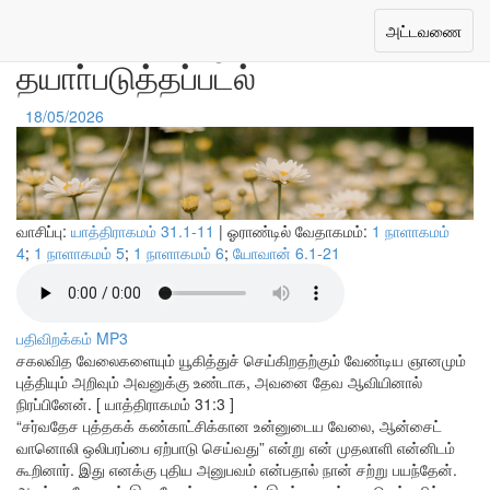
தேவனால் அழைக்கப்பட்டு
Toggle
அட்டவணை
navigation
தயாா்படுத்தப்படல்
18/05/2026
வாசிப்பு:
யாத்திராகமம் 31.1-11
| ஓராண்டில் வேதாகமம்:
1 நாளாகமம்
4
;
1 நாளாகமம் 5
;
1 நாளாகமம் 6
;
யோவான் 6.1-21
பதிவிறக்கம் MP3
சகலவித வேலைகளையும் யூகித்துச் செய்கிறதற்கும் வேண்டிய ஞானமும்
புத்தியும் அறிவும் அவனுக்கு உண்டாக, அவனை தேவ ஆவியினால்
நிரப்பினேன். [ யாத்திராகமம் 31:3 ]
“சர்வதேச புத்தகக் கண்காட்சிக்கான உன்னுடைய வேலை, ஆன்சைட்
வானொலி ஒலிபரப்பை ஏற்பாடு செய்வது” என்று என் முதலாளி என்னிடம்
கூறினார். இது எனக்கு புதிய அனுபவம் என்பதால் நான் சற்று பயந்தேன்.