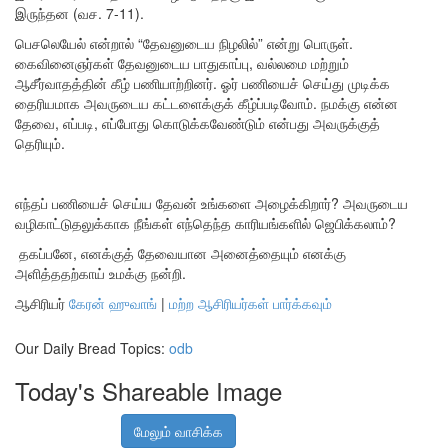
இருந்தன (வச. 7-11).
பெசலெயேல் என்றால் “தேவனுடைய நிழலில்” என்று பொருள்.
கைவினைஞர்கள் தேவனுடைய பாதுகாப்பு, வல்லமை மற்றும்
ஆசீர்வாதத்தின் கீழ் பணியாற்றினர். ஓர் பணியைச் செய்து முடிக்க
தைரியமாக அவருடைய கட்டளைக்குக் கீழ்ப்படிவோம். நமக்கு என்ன
தேவை, எப்படி, எப்போது கொடுக்கவேண்டும் என்பது அவருக்குத்
தெரியும்.
எந்தப் பணியைச் செய்ய தேவன் உங்களை அழைக்கிறார்? அவருடைய
வழிகாட்டுதலுக்காக நீங்கள் எந்தெந்த காரியங்களில் ஜெபிக்கலாம்?
தகப்பனே, எனக்குத் தேவையான அனைத்தையும் எனக்கு
அளித்ததற்காய் உமக்கு நன்றி.
ஆசிரியர்
கேரன் ஹுவாங்
|
மற்ற ஆசிரியர்கள் பார்க்கவும்
Our Daily Bread Topics:
odb
Today's Shareable Image
மேலும் வாசிக்க