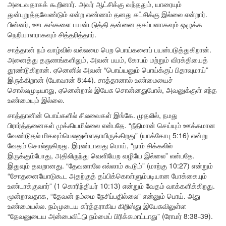
அடைவதாகக் கூறினார். அவர் ஆட்சிக்கு வந்ததும், யாரையும்
துன்புறுத்தவேண்டும் என்ற எண்ணம் தனது கட்சிக்கு இல்லை என்றார்.
பின்னர், ஊடகங்களை பயன்படுத்தி தன்னை தகப்பனாகவும் ஒழுக்க
நெறியாளராகவும் சித்தரித்தார்.
சாத்தான் நம் வாழ்வில் வல்லமை பெற பொய்களைப் பயன்படுத்துகிறான்.
அனைத்து தருணங்களிலும், அவன் பயம், கோபம் மற்றும் விரக்தியைத்
தூண்டுகிறான். ஏனெனில் அவன் “பொய்யனும் பொய்க்குப் பிதாவுமாய்”
இருக்கிறான் (யோவான் 8:44). சாத்தானால் உண்மையைச்
சொல்லமுடியாது, ஏனென்றால் இயேசு சொன்னதுபோல், அவனுக்குள் எந்த
உண்மையும் இல்லை.
சாத்தானின் பொய்களில் சிலவைகள் இங்கே. முதலில், நமது
பிரார்த்தனைகள் முக்கியமில்லை என்பதே. “நீதிமான் செய்யும் ஊக்கமான
வேண்டுதல் மிகவும்பெலனுள்ளதாயிருக்கிறது” (யாக்கோபு 5:16) என்று
வேதம் சொல்லுகிறது. இரண்டாவது பொய், “நாம் சிக்கலில்
இருக்கும்போது, அதிலிருந்து வெளியேற வழியே இல்லை” என்பதே.
இதுவும் தவறானது. “தேவனாலே எல்லாம் கூடும்” (மாற்கு 10:27) என்றும்
“சோதனையோடுகூட அதற்குத் தப்பிக்கொள்ளும்படியான போக்கையும்
உண்டாக்குவார்” (1 கொரிந்தியர் 10:13) என்றும் வேதம் வாக்களிக்கிறது.
மூன்றாவதாக, “தேவன் நம்மை நேசிப்பதில்லை” என்னும் பொய். அது
உண்மையல்ல. நம்முடைய கர்த்தராகிய கிறிஸ்து இயேசுவிலுள்ள
“தேவனுடைய அன்பைவிட்டு நம்மைப் பிரிக்கமாட்டாது” (ரோமர் 8:38-39).