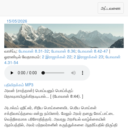
பொய்களும் உண்மையும்
Toggle
அட்டவணை
navigation
15/05/2026
வாசிப்பு:
யோவான் 8.31-32
;
யோவான் 8.36
;
யோவான் 8.42-47
|
ஓராண்டில் வேதாகமம்:
2 இராஜாக்கள் 22
;
2 இராஜாக்கள் 23
;
யோவான்
4.31-54
பதிவிறக்கம் MP3
அவன் (சாத்தான்) பொய்யனும் பொய்க்குப்
பிதாவுமாயிருக்கிறபடியால்... [ (யோவான் 8:44). ]
அடால்ஃப் ஹிட்லர், சிறிய பொய்களைவிட பெரிய பொய்கள்
சக்திவாய்ந்தவை என்று நம்பினார். மேலும் அவர் தனது கோட்பாட்டை
வெற்றிகரமாக பரிசோதித்தார். அவரது அரசியல் வாழ்க்கையின்
ஆரம்பத்தில், அவர் மற்றவர்களின் கருத்துக்களை ஆதரிப்பதில் திருப்தி