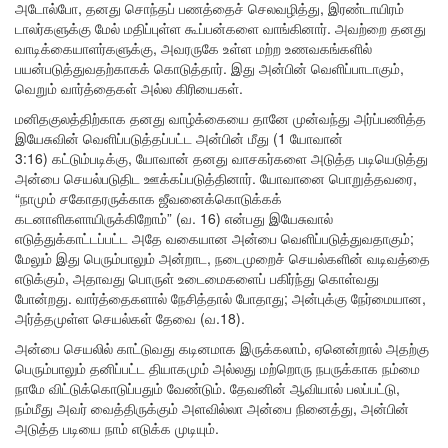
அடோல்போ, தனது சொந்தப் பணத்தைச் செலவழித்து, இரண்டாயிரம்
டாலர்களுக்கு மேல் மதிப்புள்ள கூப்பன்களை வாங்கினார். அவற்றை தனது
வாடிக்கையாளர்களுக்கு, அவரருகே உள்ள மற்ற உணவகங்களில்
பயன்படுத்துவதற்காகக் கொடுத்தார். இது அன்பின் வெளிப்பாடாகும்,
வெறும் வார்த்தைகள் அல்ல கிரியைகள்.
மனிதகுலத்திற்காக தனது வாழ்க்கையை தானே முன்வந்து அர்ப்பணித்த
இயேசுவின் வெளிப்படுத்தப்பட்ட அன்பின் மீது (1 யோவான்
3:16) கட்டும்படிக்கு, யோவான் தனது வாசகர்களை அடுத்த படியெடுத்து
அன்பை செயல்படுதிட ஊக்கப்படுத்தினார். யோவானை பொறுத்தவரை,
“நாமும் சகோதரருக்காக ஜீவனைக்கொடுக்கக்
கடனாளிகளாயிருக்கிறோம்” (வ. 16) என்பது இயேசுவால்
எடுத்துக்காட்டப்பட்ட அதே வகையான அன்பை வெளிப்படுத்துவதாகும்;
மேலும் இது பெரும்பாலும் அன்றாட, நடைமுறைச் செயல்களின் வடிவத்தை
எடுக்கும், அதாவது பொருள் உடைமைகளைப் பகிர்ந்து கொள்வது
போன்றது. வார்த்தைகளால் நேசித்தால் போதாது; அன்புக்கு நேர்மையான,
அர்த்தமுள்ள செயல்கள் தேவை (வ.18).
அன்பை செயலில் காட்டுவது கடினமாக இருக்கலாம், ஏனென்றால் அதற்கு
பெரும்பாலும் தனிப்பட்ட தியாகமும் அல்லது மற்றொரு நபருக்காக நம்மை
நாமே விட்டுக்கொடுப்பதும் வேண்டும். தேவனின் ஆவியால் பலப்பட்டு,
நம்மீது அவர் வைத்திருக்கும் அளவில்லா அன்பை நினைத்து, அன்பின்
அடுத்த படியை நாம் எடுக்க முடியும்.