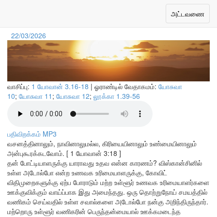
அன்பின் அடுத்த படி
Toggle
அட்டவணை
navigation
22/03/2026
வாசிப்பு:
1 யோவான் 3.16-18
| ஓராண்டில் வேதாகமம்:
யோசுவா
10
;
யோசுவா 11
;
யோசுவா 12
;
லூக்கா 1.39-56
பதிவிறக்கம் MP3
வசனத்தினாலும், நாவினாலுமல்ல, கிரியையினாலும் உண்மையினாலும்
அன்புகூரக்கடவோம். [ 1 யோவான் 3:18 ]
தன் போட்டியாளருக்கு யாராவது உதவ என்ன காரணம்? விஸ்கான்சினில்
உள்ள அடோல்போ என்ற உணவக உரிமையாளருக்கு, கோவிட்
விதிமுறைகளுக்கு ஏற்ப போராடும் மற்ற உள்ளூர் உணவக உரிமையாளர்களை
ஊக்குவிக்கும் வாய்ப்பாக இது அமைந்தது. ஒரு தொற்றுநோய் சமயத்தில்
வணிகம் செய்வதில் உள்ள சவால்களை அடோல்போ நன்கு அறிந்திருந்தார்.
மற்றொரு உள்ளூர் வணிகரின் பெருந்தன்மையால் ஊக்கமடைந்த