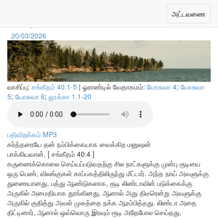
மகிழ்ச்சியான நம்பிக்கை
Toggle
அட்டவணை
navigation
20/03/2026
வாசிப்பு:
சங்கீதம் 40.1-5
| ஓராண்டில் வேதாகமம்:
யோசுவா 4
;
யோசுவா
5
;
யோசுவா 6
;
லூக்கா 1.1-20
பதிவிறக்கம் MP3
கர்த்தரையே தன் நம்பிக்கையாக வைக்கிற மனுஷன்
பாக்கியவான். [ சங்கீதம் 40:4 ]
கருணைக்கொலை செய்யப்படுவதற்கு சில நாட்களுக்கு முன்பு ரூடியை
ஒரு பெண், விலங்குகள் காப்பகத்திலிருந்து மீட்டார். அந்த நாய் அவளுக்கு
துணையானது. பத்து ஆண்டுகளாக, ரூடி லிண்டாவின் படுக்கைக்கு
அருகில் அமைதியாக தூங்கினது, ஆனால் அது திடீரென்று அவளுக்கு
அருகில் குதித்து அவள் முகத்தை நக்க ஆரம்பித்தது. லிண்டா அதை
திட்டினார், ஆனால் ஒவ்வொரு இரவும் ரூடி அதேபோல செய்தது.