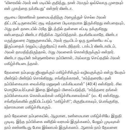
“விரைவில் அவர் என் மடியில் குதித்து, நான் அமரும் ஒவ்வொரு முறையும்
என் முகத்தை நக்கியது” என்றார் லிண்டா.
ரூடியை பிராணிகள் நலமையத்திற்கு அழைத்துச் செல்ல அவள்
திட்டமிட்டிருகையில்; ரூடி எத்தனை பிடிவாதமாக இருக்கிறது என்பதையும்,
அது தன் தாடையில் அதே இடத்தில் தன்னை எப்படி நக்குகிறது
என்பதையும் லிண்டா சிந்திக்க ஆரம்பித்தாள். தயங்கியவாறே, லிண்டா
மருத்துவரை அணுகுகையில், அவர் ரூடியிடம் ஒரு நுண்ணிய கட்டி
இருப்பதைக் (எலும்பு புற்றுநோய்) கண்டறிந்தார். டாக்டர் லிண்டாவிடம்,
அவள் தாமதித்திருந்தால், அது அவளைக் கொன்றிருக்கும் என்றார்.
லிண்டா ரூடியின் உள்ளுணர்வை நம்பினாள், அவ்வாறு செய்ததில் அவள்
மகிழ்ச்சியடைந்தாள்.
தேவனை நம்புவது ஜீவனுக்கும் மகிழ்ச்சிக்கும் வழிவகுக்கும் என்று வேதம்
மீண்டும் மீண்டும் சொல்கிறது. சங்கீதக்காரன், “கர்த்தரையே தன்
நம்பிக்கையாக வைக்கிற மனுஷன் பாக்கியவான்” (40:4) என்கிறார். சில
மொழிபெயர்ப்புகள் இதை இன்னும் மிகைப்படுத்தி, “கர்த்தரை தங்கள்
நம்பிக்கையாக கொள்பவர்கள் மகிழ்ச்சியானவர்கள்” (வ. 4) என்கிறது.
சங்கீதங்களில் குறிப்பிடப்படும் “மகிழ்ச்சி”; மிகுதியாகவும், பொங்குகிற,
உற்சாகமான மகிழ்ச்சியாகும்.
நாம் தேவனை நம்புகையில், ஆழமான, உண்மையான மகிழ்ச்சியே இறுதி
முடிவு. இந்த நம்பிக்கை எளிதில் வராமல் இருக்கலாம், மேலும் முடிவுகள்
நாம் எண்ணியது போல இல்லாமல் இருக்கலாம். ஆனால் நாம் தேவனை