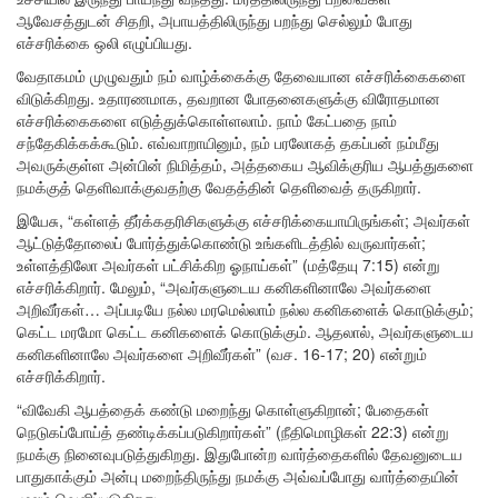
ஆவேசத்துடன் சிதறி, அபாயத்திலிருந்து பறந்து செல்லும் போது
எச்சரிக்கை ஒலி எழுப்பியது.
வேதாகமம் முழுவதும் நம் வாழ்க்கைக்கு தேவையான எச்சரிக்கைகளை
விடுக்கிறது. உதாரணமாக, தவறான போதனைகளுக்கு விரோதமான
எச்சரிக்கைகளை எடுத்துக்கொள்ளலாம். நாம் கேட்பதை நாம்
சந்தேகிக்கக்கூடும். எவ்வாறாயினும், நம் பரலோகத் தகப்பன் நம்மீது
அவருக்குள்ள அன்பின் நிமித்தம், அத்தகைய ஆவிக்குரிய ஆபத்துகளை
நமக்குத் தெளிவாக்குவதற்கு வேதத்தின் தெளிவைத் தருகிறார்.
இயேசு, “கள்ளத் தீர்க்கதரிசிகளுக்கு எச்சரிக்கையாயிருங்கள்; அவர்கள்
ஆட்டுத்தோலைப் போர்த்துக்கொண்டு உங்களிடத்தில் வருவார்கள்;
உள்ளத்திலோ அவர்கள் பட்சிக்கிற ஓநாய்கள்” (மத்தேயு 7:15) என்று
எச்சரிக்கிறார். மேலும், “அவர்களுடைய கனிகளினாலே அவர்களை
அறிவீர்கள்… அப்படியே நல்ல மரமெல்லாம் நல்ல கனிகளைக் கொடுக்கும்;
கெட்ட மரமோ கெட்ட கனிகளைக் கொடுக்கும். ஆதலால், அவர்களுடைய
கனிகளினாலே அவர்களை அறிவீர்கள்” (வச. 16-17; 20) என்றும்
எச்சரிக்கிறார்.
“விவேகி ஆபத்தைக் கண்டு மறைந்து கொள்ளுகிறான்; பேதைகள்
நெடுகப்போய்த் தண்டிக்கப்படுகிறார்கள்” (நீதிமொழிகள் 22:3) என்று
நமக்கு நினைவுபடுத்துகிறது. இதுபோன்ற வார்த்தைகளில் தேவனுடைய
பாதுகாக்கும் அன்பு மறைந்திருந்து நமக்கு அவ்வப்போது வார்த்தையின்