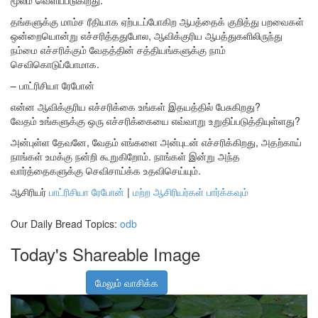
மூலம் வெளிப்படுகிறது.
தங்களுக்கு மாம்ச ரீதியாக ஏற்படப்போகிற ஆபத்தைக் குறித்து பறவைகள்
ஒன்றையொன்று எச்சரித்ததுபோல, ஆவிக்குரிய ஆபத்துகளிலிருந்து
நம்மை எச்சரிக்கும் வேதத்தின் சத்தியங்களுக்கு நாம்
செவிகொடுப்போமாக.
– பாட்ரிசியா ரேபோன்
என்ன ஆவிக்குரிய எச்சரிக்கை உங்கள் இதயத்தில் பேசுகிறது?
வேதம் உங்களுக்கு ஒரு எச்சரிக்கையை எவ்வாறு உறுதிப்படுத்தியுள்ளது?
அன்புள்ள தேவனே, வேதம் எங்களை அன்புடன் எச்சரிக்கிறது, அதற்காய்
நாங்கள் உமக்கு நன்றி கூறுகிறோம். நாங்கள் இன்று அந்த
வார்த்தைகளுக்கு செவிசாய்க்க உதவிசெய்யும்.
ஆசிரியர்
பாட்ரிசியா ரேபோன்
|
மற்ற ஆசிரியர்கள் பார்க்கவும்
Our Daily Bread Topics:
odb
Today's Shareable Image
மேலும் வாசிக்க