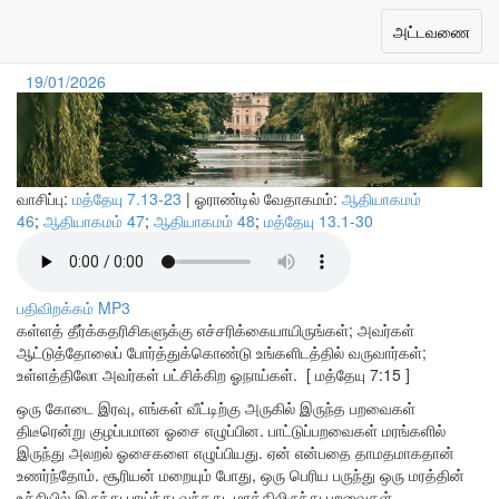
தேவனின் பாதுகாப்பான அன்பு
Toggle
அட்டவணை
navigation
19/01/2026
வாசிப்பு:
மத்தேயு 7.13-23
| ஓராண்டில் வேதாகமம்:
ஆதியாகமம்
46
;
ஆதியாகமம் 47
;
ஆதியாகமம் 48
;
மத்தேயு 13.1-30
பதிவிறக்கம் MP3
கள்ளத் தீர்க்கதரிசிகளுக்கு எச்சரிக்கையாயிருங்கள்; அவர்கள்
ஆட்டுத்தோலைப் போர்த்துக்கொண்டு உங்களிடத்தில் வருவார்கள்;
உள்ளத்திலோ அவர்கள் பட்சிக்கிற ஓநாய்கள்.
[ மத்தேயு 7:15 ]
ஒரு கோடை இரவு, எங்கள் வீட்டிற்கு அருகில் இருந்த பறவைகள்
திடீரென்று குழப்பமான ஓசை எழுப்பின. பாட்டுப்பறவைகள் மரங்களில்
இருந்து அலறல் ஓசைகளை எழுப்பியது. ஏன் என்பதை தாமதமாகதான்
உணர்ந்தோம். சூரியன் மறையும் போது, ஒரு பெரிய பருந்து ஒரு மரத்தின்
உச்சியில் இருந்து பாய்ந்து வந்தது. மரத்திலிருந்து பறவைகள்