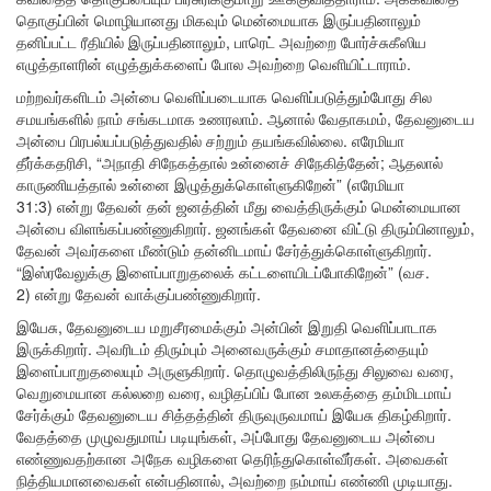
தொகுப்பின் மொழியானது மிகவும் மென்மையாக இருப்பதினாலும்
தனிப்பட்ட ரீதியில் இருப்பதினாலும், பாரெட் அவற்றை போர்ச்சுகீஸிய
எழுத்தாளரின் எழுத்துக்களைப் போல அவற்றை வெளியிட்டாராம்.
மற்றவர்களிடம் அன்பை வெளிப்படையாக வெளிப்படுத்தும்போது சில
சமயங்களில் நாம் சங்கடமாக உணரலாம். ஆனால் வேதாகமம், தேவனுடைய
அன்பை பிரபல்யப்படுத்துவதில் சற்றும் தயங்கவில்லை. எரேமியா
தீர்க்கதரிசி, “அநாதி சிநேகத்தால் உன்னைச் சிநேகித்தேன்; ஆதலால்
காருணியத்தால் உன்னை இழுத்துக்கொள்ளுகிறேன்” (எரேமியா
31:3) என்று தேவன் தன் ஜனத்தின் மீது வைத்திருக்கும் மென்மையான
அன்பை விளங்கப்பண்ணுகிறார். ஜனங்கள் தேவனை விட்டு திரும்பினாலும்,
தேவன் அவர்களை மீண்டும் தன்னிடமாய் சேர்த்துக்கொள்ளுகிறார்.
“இஸ்ரவேலுக்கு இளைப்பாறுதலைக் கட்டளையிடப்போகிறேன்” (வச.
2) என்று தேவன் வாக்குப்பண்ணுகிறார்.
இயேசு, தேவனுடைய மறுசீரமைக்கும் அன்பின் இறுதி வெளிப்பாடாக
இருக்கிறார். அவரிடம் திரும்பும் அனைவருக்கும் சமாதானத்தையும்
இளைப்பாறுதலையும் அருளுகிறார். தொழுவத்திலிருந்து சிலுவை வரை,
வெறுமையான கல்லறை வரை, வழிதப்பிப் போன உலகத்தை தம்மிடமாய்
சேர்க்கும் தேவனுடைய சித்தத்தின் திருவுருவமாய் இயேசு திகழ்கிறார்.
வேதத்தை முழுவதுமாய் படியுங்கள், அப்போது தேவனுடைய அன்பை
எண்ணுவதற்கான அநேக வழிகளை தெரிந்துகொள்வீர்கள். அவைகள்
நித்தியமானவைகள் என்பதினால், அவற்றை நம்மாய் எண்ணி முடியாது.