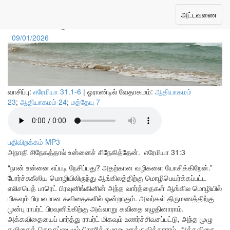
எண்ணிமுடியாத அன்பு
Toggle
அட்டவணை
navigation
09/01/2026
வாசிப்பு:
எரேமியா 31.1-6
| ஓராண்டில் வேதாகமம்:
ஆதியாகமம்
23
;
ஆதியாகமம் 24
;
மத்தேயு 7
பதிவிறக்கம் MP3
அநாதி சிநேகத்தால் உன்னைச் சிநேகித்தேன்.
எரேமியா 31:3
“நான் உன்னை எப்படி நேசிப்பது? அதற்கான வழிகளை யோசிக்கிறேன்.”
போர்ச்சுகீஸிய மொழியிலிருந்து ஆங்கிலத்திற்கு மொழிபெயர்க்கப்பட்ட
எலிசபெத் பாரெட் பிரவுனிங்கினின் அந்த வார்த்தைகள் ஆங்கில மொழியில்
மிகவும் பிரபலமான கவிதைகளில் ஒன்றாகும். அவர்கள் திருமணத்திற்கு
முன்பு ராபர்ட் பிரவுனிங்கிற்கு அவ்வாறு கவிதை எழுதினாராம்.
அக்கவிதையைப் பார்த்து ராபர்ட் மிகவும் உணர்ச்சிவசப்பட்டு, அந்த முழு
கவிதைத் தொகுப்பையும் பிரசுரிக்குமாறு ஊக்குவித்தாராம். அக்கவிதை