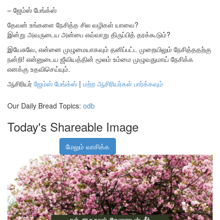
– ஜேம்ஸ் பேங்க்ஸ்
தேவன் உங்களை நேசித்த சில வழிகள் யாவை?
இன்று அவருடைய அன்பை எவ்வாறு திருப்பித் தரக்கூடும்?
இயேசுவே, என்னை முழுமையாகவும் தனிப்பட்ட முறையிலும் நேசித்ததற்கு
நன்றி! என்னுடைய ஜீவியத்தின் மூலம் உம்மை முழுவதுமாய் நேசிக்க
எனக்கு உதவிசெய்யும்.
ஆசிரியர்
ஜேம்ஸ் பேங்க்ஸ்
|
மற்ற ஆசிரியர்கள் பார்க்கவும்
Our Daily Bread Topics:
odb
Today's Shareable Image
மேலும் வாசிக்க