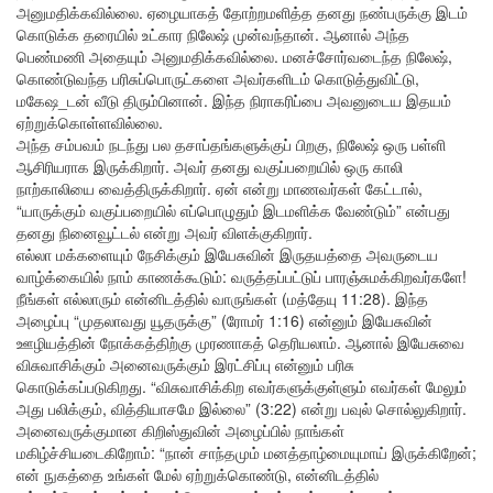
அனுமதிக்கவில்லை. ஏழையாகத் தோற்றமளித்த தனது நண்பருக்கு இடம்
கொடுக்க தரையில் உட்கார நிலேஷ் முன்வந்தான். ஆனால் அந்த
பெண்மணி அதையும் அனுமதிக்கவில்லை. மனச்சோர்வடைந்த நிலேஷ்,
கொண்டுவந்த பரிசுப்பொருட்களை அவர்களிடம் கொடுத்துவிட்டு,
மகேஷ_டன் வீடு திரும்பினான். இந்த நிராகரிப்பை அவனுடைய இதயம்
ஏற்றுக்கொள்ளவில்லை.
அந்த சம்பவம் நடந்து பல தசாப்தங்களுக்குப் பிறகு, நிலேஷ் ஒரு பள்ளி
ஆசிரியராக இருக்கிறார். அவர் தனது வகுப்பறையில் ஒரு காலி
நாற்காலியை வைத்திருக்கிறார். ஏன் என்று மாணவர்கள் கேட்டால்,
“யாருக்கும் வகுப்பறையில் எப்பொழுதும் இடமளிக்க வேண்டும்” என்பது
தனது நினைவூட்டல் என்று அவர் விளக்குகிறார்.
எல்லா மக்களையும் நேசிக்கும் இயேசுவின் இருதயத்தை அவருடைய
வாழ்க்கையில் நாம் காணக்கூடும்: வருத்தப்பட்டுப் பாரஞ்சுமக்கிறவர்களே!
நீங்கள் எல்லாரும் என்னிடத்தில் வாருங்கள் (மத்தேயு 11:28). இந்த
அழைப்பு “முதலாவது யூதருக்கு” (ரோமர் 1:16) என்னும் இயேசுவின்
ஊழியத்தின் நோக்கத்திற்கு முரணாகத் தெரியலாம். ஆனால் இயேசுவை
விசுவாசிக்கும் அனைவருக்கும் இரட்சிப்பு என்னும் பரிசு
கொடுக்கப்படுகிறது. “விசுவாசிக்கிற எவர்களுக்குள்ளும் எவர்கள் மேலும்
அது பலிக்கும், வித்தியாசமே இல்லை” (3:22) என்று பவுல் சொல்லுகிறார்.
அனைவருக்குமான கிறிஸ்துவின் அழைப்பில் நாங்கள்
மகிழ்ச்சியடைகிறோம்: “நான் சாந்தமும் மனத்தாழ்மையுமாய் இருக்கிறேன்;
என் நுகத்தை உங்கள் மேல் ஏற்றுக்கொண்டு, என்னிடத்தில்