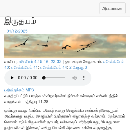
அனைவருக்கான தேவனின்
Toggle
அட்டவணை
navigation
இருதயம்
01/12/2025
வாசிப்பு:
எபேசியர் 4.15-16; 22-32
| ஓராண்டில் வேதாகமம்:
எசேக்கியேல்
40
;
எசேக்கியேல் 41
;
எசேக்கியேல் 44
;
2 பேதுரு 3
பதிவிறக்கம் MP3
வருத்தப்பட்டுப் பாரஞ்சுமக்கிறவர்களே! நீங்கள் எல்லாரும் என்னிடத்தில்
வாருங்கள்.
மத்தேயு 11:28
ஒன்பது வயது நிரம்பிய மகேஷ் தனது நெருங்கிய நண்பன் நிலேஷ_டன்
அவர்களது வகுப்பு தோழியின் பிறந்தநாள் விழாவிற்கு வந்தான். பிறந்தநாள்
கொண்டாடும் சிறுவனின் தாயார், மகேஷைப் பார்த்தபோது, “போதுமான
நாற்காலிகள் இல்லை,” என்று சொல்லி அவனை உள்ளே வருவதற்கு