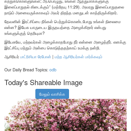
கற்றுக்கொள்ளுங்கள்; அப்பொழுது, உங்கள் ஆத்துமாக்களுக்கு
இளைப்பாறுதல் கிடைக்கும்” (மத்தேயு 11:29). அவரது இளைப்பாறுதலை
நாடும் அனைவருக்காகவும் அவர் திறந்த மனதுடன் காத்திருக்கிறார்.
தேவனின் இரட்சிப்பை நீங்கள் பெற்றுக்கொண்டபோது உங்கள் நிலைமை
என்ன? இயேசு யாருடைய இருதயத்தை அழைக்கிறார் என்பது
உங்களுக்குத் தெரியுமா?
இயேசுவே, மற்றவர்கள் அழைக்காதபோது நீர் என்னை அழைத்தீர். எனக்கு
இரட்சிப்பு மற்றும் அன்பை கொடுத்ததற்காய் உமக்கு நன்றி.
ஆசிரியர்
பாட்ரிசியா ரேபோன்
|
மற்ற ஆசிரியர்கள் பார்க்கவும்
Our Daily Bread Topics:
odb
Today's Shareable Image
மேலும் வாசிக்க