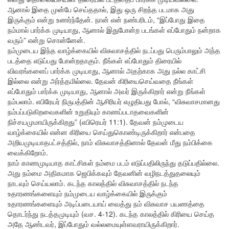
ஆனால் இதை முன்பே செய்ததால், இது ஒரு சிறந்த படமாக அது
இருக்கும் என்று உணர்ந்தேன். நான் என் நண்பரிடம், “இப்போது இதை
நம்மால் பார்க்க முடியாது, ஆனால் இதுபோன்ற படங்கள் எப்போதும் நன்றாக
வரும்” என்று சொன்னேன்.
நம்முடைய இந்த வாழ்க்கையில் விசுவாசத்தில் நடப்பது பெரும்பாலும் அந்த
படத்தை எடுப்பது போன்றதாகும். நீங்கள் எப்போதும் திரையில்
விவரங்களைப் பார்க்க முடியாது, ஆனால் அதற்காக அது நல்ல காட்சி
இல்லை என்று அர்த்தமில்லை. தேவன் கிரியைசெய்வதை நீங்கள்
எப்போதும் பார்க்க முடியாது, ஆனால் அவர் இருக்கிறார் என்று நீங்கள்
நம்பலாம். எபிரேயர் நிருபத்தின் ஆசிரியர் எழுதியது போல், “விசுவாசமானது
நம்பப்படுகிறவைகளின் உறுதியும் காணப்படாதவைகளின்
நிச்சயமுமாயிருக்கிறது” (எபிரெயர் 11:1). தேவன் நம்முடைய
வாழ்க்கையில் என்ன கிரியை செய்துகொண்டிருக்கிறார் என்பதை
அறியமுடியாதபட்சத்தில், நாம் விசுவாசத்தினால் தேவன் மீது நம்பிக்கை
வைக்கிறோம்.
நாம் காணமுடியாத காட்சிகள் நம்மை படம் எடுப்பதிலிருந்து தடுப்பதில்லை.
அது நம்மை அதிகமாக ஜெபிக்கவும் தேவனின் வழிநடத்துதலையும்
நாடவும் செய்யலாம். கடந்த காலத்தில் விசுவாசத்தில் நடந்த
உதாரணங்களையும் நம்முடைய வாழ்க்கையில் இருக்கும்
உதாரணங்களையும் அடிப்படையாய் வைத்து நம் விசுவாச பயணத்தை
தொடர்ந்து நடத்தமுடியும் (வச. 4-12). கடந்த காலத்தில் கிரியை செய்த
அதே ஆண்டவர், இப்போதும் வல்லமையுள்ளவராயிருக்கிறார்.