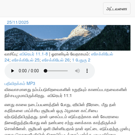
விசுவாசத்தில் பார்த்தல்
Toggle
அட்டவணை
navigation
25/11/2025
வாசிப்பு:
எபிரெயர் 11.1-8
| ஓராண்டில் வேதாகமம்:
எசேக்கியேல்
24
;
எசேக்கியேல் 25
;
எசேக்கியேல் 26
;
1 பேதுரு 2
பதிவிறக்கம் MP3
விசுவாசமானது நம்பப்படுகிறவைகளின் உறுதியும் காணப்படாதவைகளின்
நிச்சயமுமாயிருக்கிறது.
எபிரெயர் 11:1
எனது காலை நடைப்பயணத்தின் போது, ஏரியின் நீரோடை மீது தன்
கதிர்களை பாய்ச்சிய சூரியன் ஒரு அழகான காட்சியை
ஏற்படுத்தியிருந்தது. நான் புகைப்படம் எடுப்பதற்காக என் கேமராவை
நிலைநிறுத்தியபோது என் நண்பரை சற்று எனக்காக காத்திருக்கச்
சொன்னேன். சூரியன் ஒளி மின்னியதால் நான் ஷாட்டை எடுப்பதற்கு முன்பு
எனது தொலைபேசியின் திரையில் படத்தைப் பார்க்க முடியவில்லை.