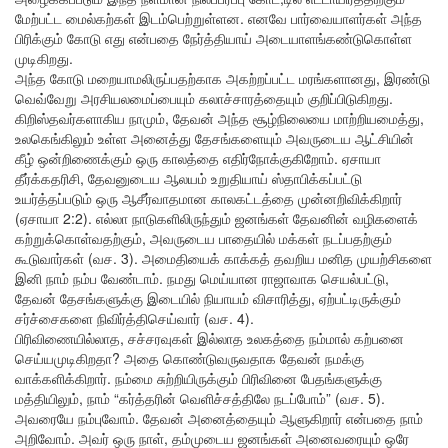
மேற்பட்ட மைல்கற்கள் இடம்பெற்றுள்ளன. எனவே பார்வையாளர்கள் அந்த
பிரிக்கும் கோடு எது என்பதை நேர்த்தியாய் அடையாளங்கண்டுகொள்ள
முடிகிறது.
அந்த கோடு மறையாமலிருப்பதற்காக அகற்றப்பட்ட மரங்களானது, இரண்டு
வெவ்வேறு அரசியலமைப்பையும் கலாச்சாரத்தையும் குறிப்பிடுகிறது.
கிறிஸ்தவர்களாகிய நாமும், தேவன் அந்த சூழ்நிலையை மாற்றியமைத்து,
உலகெங்கிலும் உள்ள அனைத்து தேசங்களையும் அவருடைய ஆட்சியின்
கீழ் ஒன்றிணைக்கும் ஒரு காலத்தை எதிர்நோக்குகிறோம். ஏசாயா
தீர்க்கதரிசி, தேவனுடைய ஆலயம் உறுதியாய் ஸ்தாபிக்கப்பட்டு
உயர்த்தப்படும் ஒரு ஆசீர்வாதமான காலகட்டத்தை முன்னறிவிக்கிறார்
(ஏசாயா 2:2). எல்லா நாடுகளிலிருந்தும் ஜனங்கள் தேவனின் வழிகளைக்
கற்றுக்கொள்வதற்கும், அவருடைய பாதையில் மக்கள் நடப்பதற்கும்
கூடுவார்கள் (வச. 3). அமைதியைக் காக்கத் தவறிய மனித முயற்சிகளை
இனி நாம் நம்ப வேண்டாம். நமது மெய்யான ராஜாவாக செயல்பட்டு,
தேவன் தேசங்களுக்கு இடையில் நியாயம் விசாரித்து, ஏற்பட்டிருக்கும்
சர்ச்சைகளை நிவிர்த்திசெய்வார் (வச. 4).
பிரிவிணையில்லாத, சச்சரவுகள் இல்லாத உலகத்தை நம்மால் கற்பனை
செய்யமுடிகிறதா? அதை கொண்டுவருவதாக தேவன் நமக்கு
வாக்களிக்கிறார். நம்மை சுற்றியிருக்கும் பிரிவினை பேதங்களுக்கு
மத்தியிலும், நாம் “கர்த்தரின் வெளிச்சத்திலே நடப்போம்” (வச. 5).
அவரையே நம்புவோம். தேவன் அனைத்தையும் ஆளுகிறார் என்பதை நாம்
அறிவோம். அவர் ஒரு நாள், தம்முடைய ஜனங்கள் அனைவரையும் ஒரே