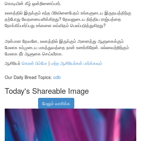
கொடியின் கீழ் ஒன்றிணைப்பார்.
உலகத்தில் இருக்கும் எந்த பிரிவினைபேதம் உங்களுடைய இருதயத்திற்கு
தற்போது வேதனையளிக்கிறது? தேவனுடைய நித்திய ராஜ்யத்தை
நோக்கிப்பார்ப்பது உங்களை எவ்விதம் பெலப்படுத்துகிறது?
அன்பான தேவனே, உலகத்தில் இருக்கும் அனைத்து ஆளுகைக்கும்
மேலாக உம்முடைய மகத்துவத்தை நான் உணர்கிறேன். எல்லாவற்றிற்கும்
மேலாக நீர் ஆளுகை செய்வீராக.
ஆசிரியர்
கெரன் பிம்போ
|
மற்ற ஆசிரியர்கள் பார்க்கவும்
Our Daily Bread Topics:
odb
Today's Shareable Image
மேலும் வாசிக்க