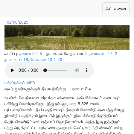
தேசத்தை ஒன்றிணைத்தல்
Toggle
அட்டவணை
navigation
02/06/2025
வாசிப்பு:
ஏசாயா 2.1-5
| ஓராண்டில் வேதாகமம்:
2 நாளாகமம் 17
;
2
நாளாகமம் 18
;
யோவான் 13.1-20
பதிவிறக்கம் MP3
அவர் ஜாதிகளுக்குள் நியாயந்தீர்த்து...
ஏசாயா 2:4
உலகின் மிக நீளமான சர்வதேச எல்லையை அமெரிக்காவும் கனடாவும்
பகிர்ந்து கொள்ளுகிறது. இது நம்பமுடியாத 5,525 மைல்
பரப்பளவுகொண்ட நிலப்பகுதியையும் நீரையும் கொண்டு அமைந்துள்ளது.
இரண்டு பகுதிக்கும் இடையில் இருக்கும் இடைக்கோடு நேர்த்தியாய்
தெரியவேண்டும் என்பதற்காய் தொழிலாளர்கள், அந்த இருபுறத்திலும்
பத்து அடிக்குட்பட்ட மரங்களை தவறாமல் வெட்டினர். “தி ஸ்லாஷ்” என்று
அழைக்கப்படும் இந்த நீளமான நிலப்பரப்பு கோட்;டில் எட்டாயிரத்திற்கும்