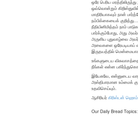
ஒரே பெரிய மரத்திலிருந்த
ஒவ்வொன்றும் கிறிஸ்துவில
மாதிரியாகவும் நான் பார்த
நம்பிக்கையைக் குறித்து
நீதியினிமித்தம் நாம் ப
பார்க்கும்போது, அது அவ
அருளிய புதுவாழ்வை அவர்க
அவைகளை ஒரேயடியாய் எல்லோ
இருதயத்தில் மென்மையாகவ
உங்களுடைய விசுவாசத்தைக்
நீங்கள் என்ன பகிர்ந்துக
இயேசுவே, என்னுடைய வாழ்
அஸ்திபாரமான உம்மைக் குற
உதவிசெய்யும்.
ஆசிரியர்
கிரிஸ்டன் ஹொம்
Our Daily Bread Topics: