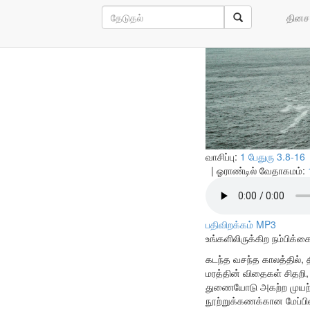
விசுவாசத்த
தினச
வாசிப்பு:
1 பேதுரு 3.8-16
| ஓராண்டில் வேதாகமம்:
பதிவிறக்கம் MP3
உங்களிலிருக்கிற நம்பிக்
கடந்த வசந்த காலத்தில், தி
மரத்தின் விதைகள் சிதறி, 
துணையோடு அகற்ற முயற்சி
நூற்றுக்கணக்கான மேப்பிள