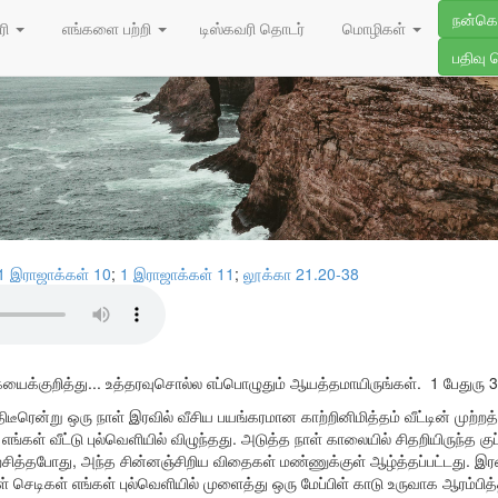
02/05/202
நன்க
ின் விதைகள்
ரி
எங்களை பற்றி
டிஸ்கவரி தொடர்
மொழிகள்
பதிவு 
1 இராஜாக்கள் 10
;
1 இராஜாக்கள் 11
;
லூக்கா 21.20-38
கையைக்குறித்து... உத்தரவுசொல்ல எப்பொழுதும் ஆயத்தமாயிருங்கள்.
1 பேதுரு 
டீரென்று ஒரு நாள் இரவில் வீசிய பயங்கரமான காற்றினிமித்தம் வீட்டின் முற்றத்த
எங்கள் வீட்டு புல்வெளியில் விழுந்தது. அடுத்த நாள் காலையில் சிதறியிருந்த க
த்தபோது, அந்த சின்னஞ்சிறிய விதைகள் மண்ணுக்குள் ஆழ்த்தப்பட்டது. இரண
் செடிகள் எங்கள் புல்வெளியில் முளைத்து ஒரு மேப்பிள் காடு உருவாக ஆரம்பித