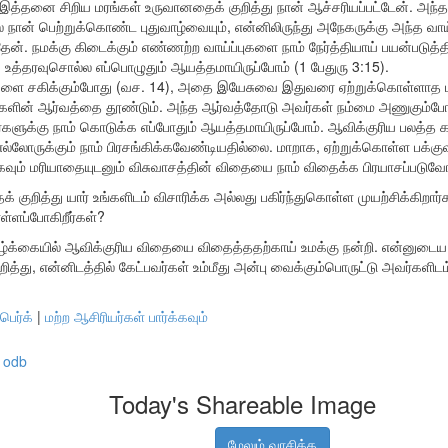
ு இத்தனை சிறிய மரங்கள் உருவானதைக் குறித்து நான் ஆச்சரியப்பட்டேன். அந்த
் நான் பெற்றுக்கொண்ட புதுவாழ்வையும், என்னிலிருந்து அநேகருக்கு அந்த வாய
்தேன். நமக்கு கிடைக்கும் எண்ணற்ற வாய்ப்புகளை நாம் நேர்த்தியாய் பயன்படுத்த
… உத்தரவுசொல்ல எப்பொழுதும் ஆயத்தமாயிருப்போம் (1 பேதுரு 3:15).
ாடுகளை சகிக்கும்போது (வச. 14), அதை இயேசுவை இதுவரை ஏற்றுக்கொள்ளாத 
ர்களின் ஆர்வத்தை தூண்டும். அந்த ஆர்வத்தோடு அவர்கள் நம்மை அணுகும்போ
ளுக்கு நாம் கொடுக்க எப்போதும் ஆயத்தமாயிருப்போம். ஆவிக்குரிய பலத்த காற
ருக்கும் நாம் பிரசங்கிக்கவேண்டியதில்லை. மாறாக, ஏற்றுக்கொள்ள பக்குவப்
ும் மரியாதையுடனும் விசுவாசத்தின் விதையை நாம் விதைக்க பிரயாசப்படுவ
 குறித்து யார் உங்களிடம் விசாரிக்க அல்லது பகிர்ந்துகொள்ள முயற்சிக்கிறார்
ொள்ளப்போகிறீர்கள்?
க்கையில் ஆவிக்குரிய விதையை விதைத்ததற்காய் உமக்கு நன்றி. என்னுடைய 
ித்து, என்னிடத்தில் கேட்பவர்கள் உம்மீது அன்பு வைக்கும்பொருட்டு அவர்களிட
பெர்க்
|
மற்ற ஆசிரியர்கள் பார்க்கவும்
odb
Today's Shareable Image
மேலும் வாசிக்க