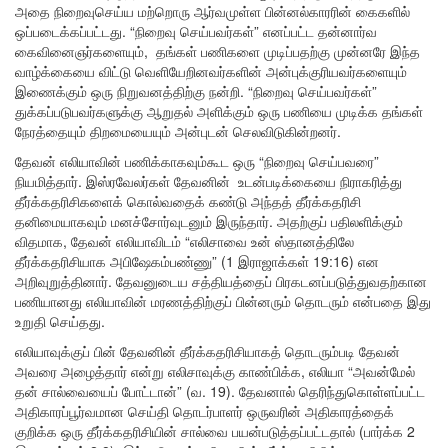
அதை நிறைவுசெய்ய மற்றொரு ஆர்வமுள்ள பின்னல்காரரின் கைகளில்
ஒப்படைக்கப்பட்டது. “நிறைவு செய்பவர்கள்” எனப்பட்ட தன்னார்வ
கைவினைஞர்களையும், தங்கள் பணிகளை முடிப்பதற்கு முன்னரே இந்த
வாழ்க்கையை விட்டு வெளியேறினவர்களின் அன்புக்குரியவர்களையும்
இணைக்கும் ஒரு நிறுவனத்திற்கு நன்றி. “நிறைவு செய்பவர்கள்”
துக்கப்படுபவர்களுக்கு ஆறுதல் அளிக்கும் ஒரு பணியை முடிக்க தங்கள்
நேரத்தையும் திறமையையும் அன்புடன் செலவிடுகின்றனர்.
தேவன் எலியாவின் பணிக்காகவும்கூட ஒரு “நிறைவு செய்பவரை”
நியமித்தார். இஸ்ரவேலர்கள் தேவனின் உடன்படிக்கையை நிராகரித்து
தீர்க்கதரிசிகளைக் கொல்வதைக் கண்டு அந்தத் தீர்க்கதரிசி
தனிமையாகவும் மனச்சோர்வுடனும் இருந்தார். அதற்குப் பதிலளிக்கும்
விதமாக, தேவன் எலியாவிடம் “எலிசாவை உன் ஸ்தானத்திலே
தீர்க்கதரிசியாக அபிஷேகம்பண்ணு” (1 இராஜாக்கள் 19:16) என
அறிவுறுத்தினார். தேவனுடைய சத்தியத்தைப் பிரகடனப்படுத்துவதற்கான
பணியானது எலியாவின் மரணத்திற்குப் பின்னரும் தொடரும் என்பதை இது
உறுதி செய்தது.
எலியாவுக்குப் பின் தேவனின் தீர்க்கதரிசியாகத் தொடரும்படி தேவன்
அவரை அழைத்தார் என்று எலிசாவுக்கு காண்பிக்க, எலியா “அவன்மேல்
தன் சால்வையைப் போட்டான்” (வ. 19). தேவனால் தெரிந்துகொள்ளப்பட்ட
அதிகாரப்பூர்வமான செய்தி தொடர்பாளர் ஒருவரின் அதிகாரத்தைக்
குறிக்க ஒரு தீர்க்கதரிசியின் சால்வை பயன்படுத்தப்பட்டதால் (பார்க்க 2