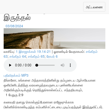
கிறிஸ்துவில் முடிப்பவர்களாக
Toggle
அட்டவணை
navigation
இருத்தல்
03/08/2024
வாசிப்பு:
1 இராஜாக்கள் 19.14-21
| ஓராண்டில் வேதாகமம்:
சங்கீதம்
63
;
சங்கீதம் 64
;
சங்கீதம் 65
;
ரோமர் 6
பதிவிறக்கம் MP3
நீங்களோ, உங்களை அந்தகாரத்தினின்று தம்முடைய ஆச்சரியமான
ஒளியினிடத்திற்கு வரவழைத்தவருடைய புண்ணியங்களை
அறிவிக்கும்படிக்குத் தெரிந்துகொள்ளப்பட்ட சந்ததியாயும்,
1 பேதுரு 2:9
கலாவதி தனது கொள்ளுப்பேரனான ராஜேஷுக்காக
பின்னிக்கொண்டிருந்த கம்பளிச்சட்டையை முடிப்பதற்குள் இறந்துவிட்டார்.