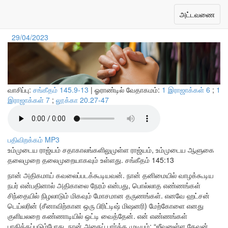
எப்போதும் நம்பக்கூடியவர்
Toggle
அட்டவணை
navigation
29/04/2023
வாசிப்பு:
சங்கீதம் 145.9-13
| ஓராண்டில் வேதாகமம்:
1 இராஜாக்கள் 6
;
1
இராஜாக்கள் 7
;
லூக்கா 20.27-47
பதிவிறக்கம் MP3
உம்முடைய ராஜ்யம் சதாகாலங்களிலுமுள்ள ராஜ்யம், உம்முடைய ஆளுகை
தலைமுறை தலைமுறையாகவும் உள்ளது.
சங்கீதம் 145:13
நான் அதிகமாய் கவலைப்படக்கூடியவன். நான் தனிமையில் வாழக்கூடிய
நபர் என்பதினால் அதிகாலை நேரம் என்பது, பொல்லாத எண்ணங்கள்
சிந்தையில் நிழலாடும் மிகவும் மோசமான தருணங்கள். எனவே ஹட்சன்
டெய்லரின் (சீனாவிற்கான ஒரு பிரிட்டிஷ் மிஷனரி) மேற்கோளை எனது
குளியலறை கண்ணாடியில் ஒட்டி வைத்தேன். என் எண்ணங்கள்
பாதிக்கப்படும்போது, நான் அதைப் பார்க்க முடியும்: “ஜீவனுள்ள தேவன்