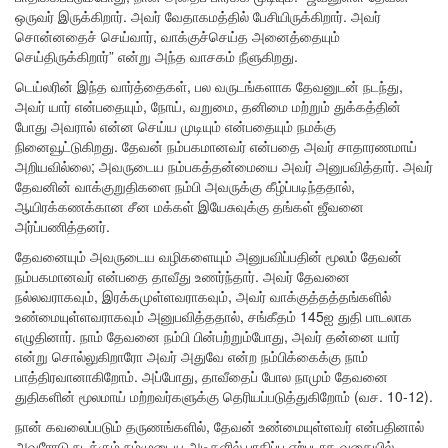
ஒருவர் இருக்கிறார். அவர் வேதாகமத்தில் பேசியிருக்கிறார். அவர்
சொன்னதைச் செய்வார், வாக்குச்செய்த அனைத்தையும்
செய்திருக்கிறார்” என்று அந்த வாசகம் நீளுகிறது.
டெய்லரின் இந்த வார்த்தைகள், பல வருடங்களாக தேவனுடன் நடந்து,
அவர் யார் என்பதையும், நோய், வறுமை, தனிமை மற்றும் துக்கத்தின்
போது அவரால் என்ன செய்ய முடியும் என்பதையும் நமக்கு
நினைவூட்டுகிறது. தேவன் நம்பகமானவர் என்பதை அவர் சாதாரணமாய்
அறியவில்லை; அவருடைய நம்பகத்தன்மையை அவர் அனுபவித்தார். அவர்
தேவனின் வாக்குறுதிகளை நம்பி அவருக்கு கீழ்ப்படிந்ததால்,
ஆயிரக்கணக்கான சீன மக்கள் இயேசுவுக்கு தங்கள் ஜீவனை
அர்ப்பணித்தனர்.
தேவனையும் அவருடைய வழிகளையும் அனுபவிப்பதின் மூலம் தேவன்
நம்பகமானவர் என்பதை தாவீது உணர்ந்தார். அவர் தேவனை
நல்லவராகவும், இரக்கமுள்ளவராகவும், அவர் வாக்குத்தத்தங்களில்
உண்மையுள்ளவராகவும் அனுபவித்ததால், சங்கீதம் 145ஐ துதி பாடலாக
எழுதினார். நாம் தேவனை நம்பி பின்பற்றும்போது, அவர் தன்னை யார்
என்று சொல்லுகிறாரோ அவர் அதுவே என்ற நம்பிக்கைக்கு நாம்
பாத்திரவானாகிறோம். அப்போது, தாவீதைப் போல நாமும் தேவனை
துதிகளின் மூலமாய் மற்றவர்களுக்கு தெரியப்படுத்துகிறோம் (வச. 10-12).
நான் கவலைப்படும் தருணங்களில், தேவன் உண்மையுள்ளவர் என்பதினால்
அவரோடு நடக்கும் நம்முடைய அடிகளில் பாதிப்பு ஏற்படாத வகையில்