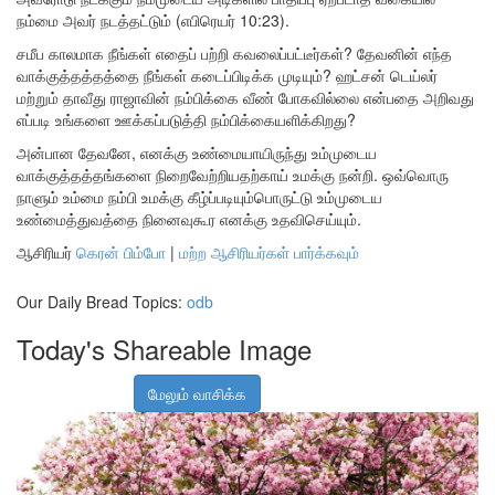
நம்மை அவர் நடத்தட்டும் (எபிரெயர் 10:23).
சமீப காலமாக நீங்கள் எதைப் பற்றி கவலைப்பட்டீர்கள்? தேவனின் எந்த
வாக்குத்தத்தத்தை நீங்கள் கடைப்பிடிக்க முடியும்? ஹட்சன் டெய்லர்
மற்றும் தாவீது ராஜாவின் நம்பிக்கை வீண் போகவில்லை என்பதை அறிவது
எப்படி உங்களை ஊக்கப்படுத்தி நம்பிக்கையளிக்கிறது?
அன்பான தேவனே, எனக்கு உண்மையாயிருந்து உம்முடைய
வாக்குத்தத்தங்களை நிறைவேற்றியதற்காய் உமக்கு நன்றி. ஒவ்வொரு
நாளும் உம்மை நம்பி உமக்கு கீழ்ப்படியும்பொருட்டு உம்முடைய
உண்மைத்துவத்தை நினைவுகூர எனக்கு உதவிசெய்யும்.
ஆசிரியர்
கெரன் பிம்போ
|
மற்ற ஆசிரியர்கள் பார்க்கவும்
Our Daily Bread Topics:
odb
Today's Shareable Image
மேலும் வாசிக்க