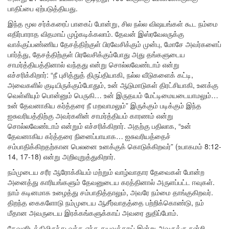
பாதிப்பை ஏற்படுத்தியது.
இந்த மூல சர்க்கரைப் பாகைப் போன்று, சில நல்ல விஷயங்கள் கூட நம்மை
எதிர்பாராத விதமாய் முழ்கடிக்கலாம். தேவன் இஸ்ரவேலருக்கு
வாக்குப்பண்ணிய தேசத்திற்குள் பிரவேசிக்கும் முன்பு, மோசே அவர்களைப்
பார்த்து, தேசத்திற்குள் பிரவேசிக்கும்போது அது தங்களுடைய
சாமர்த்தியத்தினால் வந்தது என்று சொல்லவேண்டாம் என்று
எச்சரிக்கிறார்: “நீ புசித்துத் திருப்தியாகி, நல்ல வீடுகளைக் கட்டி,
அவைகளில் குடியிருக்கும்போதும், உன் ஆடுமாடுகள் திரட்சியாகி, உனக்கு
வெள்ளியும் பொன்னும் பெருகி… உன் இருதயம் மேட்டிமையடையாமலும்…
உன் தேவனாகிய கர்த்தரை நீ மறவாமலும்” இருக்கும் படிக்கும் இந்த
ஐசுவரியத்திற்கு அவர்களின் சாமர்த்தியம் காரணம் என்று
சொல்லவேண்டாம் என்றும் எச்சரிக்கிறார். அதற்கு பதிலாக, “உன்
தேவனாகிய கர்த்தரை நினைப்பாயாக… ஐசுவரியத்தைச்
சம்பாதிக்கிறதற்கான பெலனை உனக்குக் கொடுக்கிறவர்” (உபாகமம் 8:12-
14, 17-18) என்று அறிவுறுத்துகிறார்.
நம்முடைய சரீர ஆரோக்கியம் மற்றும் வாழ்வாதார தேவைகள் போன்ற
அனைத்து காரியங்களும் தேவனுடைய கரத்தினால் அருளப்பட்ட ஈவுகள்.
நாம் கடினமாக உழைத்து சம்பாதித்தாலும், அவரே நம்மை தாங்குகிறவர்.
திறந்த கைகளோடு நம்முடைய ஆசீர்வாதத்தை பற்றிக்கொண்டு, நம்
மீதான அவருடைய இரக்கங்களுக்காய் அவரை துதிப்போம்.
தேவனிடத்திலிருந்து வந்த எந்த தயவுக்காய் இன்று அவருக்கு நன்றி