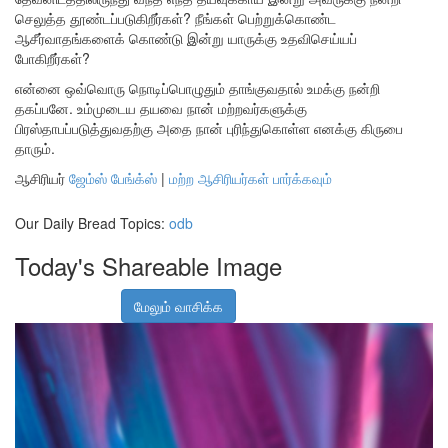
செலுத்த தூண்டப்படுகிறீர்கள்? நீங்கள் பெற்றுக்கொண்ட
ஆசீர்வாதங்களைக் கொண்டு இன்று யாருக்கு உதவிசெய்யப்
போகிறீர்கள்?
என்னை ஒவ்வொரு நொடிப்பொழுதும் தாங்குவதால் உமக்கு நன்றி
தகப்பனே. உம்முடைய தயவை நான் மற்றவர்களுக்கு
பிரஸ்தாபப்படுத்துவதற்கு அதை நான் புரிந்துகொள்ள எனக்கு கிருபை
தாரும்.
ஆசிரியர்
ஜேம்ஸ் பேங்க்ஸ்
|
மற்ற ஆசிரியர்கள் பார்க்கவும்
Our Daily Bread Topics:
odb
Today's Shareable Image
மேலும் வாசிக்க