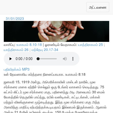
ஆசீர்வாதங்களை தாங்குபவர்
Toggle
அட்டவணை
navigation
31/01/2023
வாசிப்பு:
உபாகமம் 8.10-18
| ஓராண்டில் வேதாகமம்:
யாத்திராகமம் 25
;
யாத்திராகமம் 26
;
மத்தேயு 20.17-34
பதிவிறக்கம் MP3
உன் தேவனாகிய கர்த்தரை நினைப்பாயாக.
உபாகமம் 8:18
ஜனவரி 15, 1919 அன்று, அமெரிக்காவின் பாஸ்டன் நகரில், மூல
சர்க்கரை பாகை ஏற்றிச் செல்லும் ஒரு டேங்கர் வாகனம் வெடித்தது. 75
லட்சம் லிட்டர் மூல சர்க்கரை பாகு, பதினைந்து அடி அலையாய் 30 மைல்
வேகத்தில் தெருவில் பாய்ந்து, ரயில் வண்டிகள், கட்டிடங்கள், மக்கள்
மற்றும் விலங்குகளை மூழ்கடித்தது. இந்த மூல சர்க்கரை பாகு அந்த
அளவிற்கு பாதிப்பு ஏற்படுத்தக்கூடியதாய் இல்லாமல் இருக்கலாம். ஆனால்
அன்று 21 பேரின் உயிரைக் குடித்து, 150 பேருக்கு மேலானோருக்கு