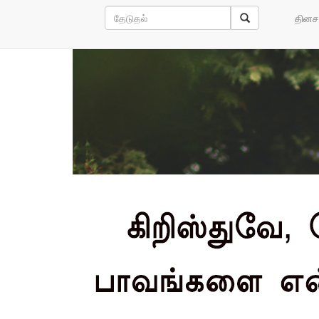
மேலும் வாசிக்க
தினச