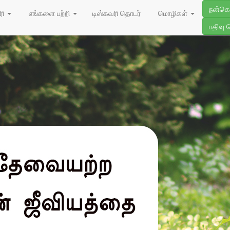
நன்க
ரி
எங்களை பற்றி
டிஸ்கவரி தொடர்
மொழிகள்
பதிவு 