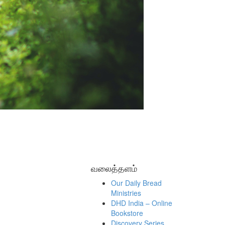
வலைத்தளம்
Our Daily Bread
Ministries
DHD India – Online
Bookstore
Discovery Series