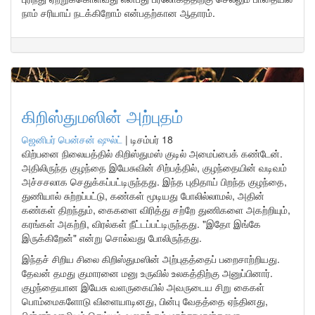
நாம் சரியாய் நடக்கிறோம் என்பதற்கான ஆதாரம்.
கிறிஸ்துமஸின் அற்புதம்
ஜெனிபர் பென்சன் ஷுல்ட்
|
டிசம்பர் 18
விற்பனை நிலையத்தில் கிறிஸ்துமஸ் குடில் அமைப்பைக் கண்டேன்.
அதிலிருந்த குழந்தை இயேசுவின் சிற்பத்தில், குழந்தையின் வடிவம்
அச்சசலாக செதுக்கப்பட்டிருந்தது. இந்த புதிதாய் பிறந்த குழந்தை,
துணியால் சுற்றப்பட்டு, கண்கள் மூடியது போலில்லாமல், அதின்
கண்கள் திறந்தும், கைகளை விரித்து சற்றே துணிகளை அகற்றியும்,
கரங்கள் அகற்றி, விரல்கள் நீட்டப்பட்டிருந்தது. "இதோ இங்கே
இருக்கிறேன்" என்று சொல்வது போலிருந்தது.
இந்தச் சிறிய சிலை கிறிஸ்துமஸின் அற்புதத்தைப் பறைசாற்றியது.
தேவன் தமது குமாரனை மனு உருவில் உலகத்திற்கு அனுப்பினார்.
குழந்தையான இயேசு வளருகையில் அவருடைய சிறு கைகள்
பொம்மைகளோடு விளையாடினது, பின்பு வேதத்தை ஏந்தினது,