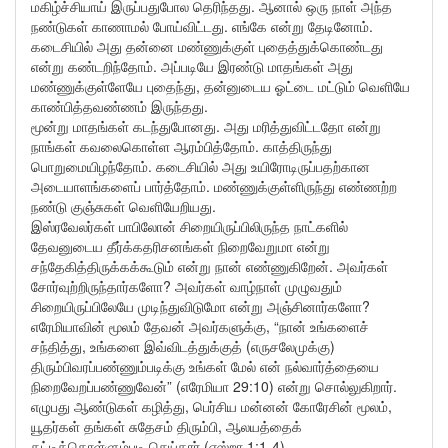
மகிழ்ச்சியாய் இருப்பதுபோல தெரிந்தது. ஆனால் ஒரு நாள் அந்த
நண்டுகள் காணாமல் போய்விட்டது. எங்கே என்று தேடினோம்.
கடைசியில் அது தன்னை மண்ணுக்குள் புதைத்துக்கொண்டது
என்று கண்டறிந்தோம். அப்படியே இரண்டு மாதங்கள் அது
மண்ணுக்குள்ளேயே புதைந்து, தன்னுடைய ஓட்டை மட்டும் வெளியே
காண்பித்தவண்ணம் இருந்தது.
மூன்று மாதங்கள் கடந்துபோனது. அது மரித்துவிட்டதோ என்று
நாங்கள் கவலைகொள்ள ஆரம்பித்தோம். காத்திருந்து
பொறுமையிழந்தோம். கடைசியில் அது உயிரோடிருப்பதற்கான
அடையாளங்களைப் பார்த்தோம். மண்ணுக்குள்ளிருந்து எண்ணற்ற
நண்டு குஞ்சுகள் வெளியேறியது.
இஸ்ரவேலர்கள் பாபிலோன் சிறையிருப்பிலிருந்த நாட்களில்
தேவனுடைய தீர்க்கதரிசனங்கள் நிறைவேறுமா என்று
சந்தேகித்திருக்கக்கூடும் என்று நான் எண்ணுகிறேன். அவர்கள்
சோர்வுற்றிருந்தார்களோ? அவர்கள் வாழ்நாள் முழுவதும்
சிறையிருப்பிலேயே முடிந்துவிடுமோ என்று அஞ்சினார்களோ?
எரேமியாவின் மூலம் தேவன் அவர்களுக்கு, “நான் உங்களைச்
சந்தித்து, உங்களை இவ்விடத்துக்குத் (எருசலேமுக்கு)
திரும்பிவரப்பண்ணும்படிக்கு உங்கள் மேல் என் நல்வார்த்தையை
நிறைவேறப்பண்ணுவேன்” (எரேமியா 29:10) என்று சொல்லுகிறார்.
எழுபது ஆண்டுகள் கழித்து, பெர்சிய மன்னன் கோரேசின் மூலம்,
யூதர்கள் தங்கள் சுதேசம் திரும்பி, ஆலயத்தைக்
கட்டிக்கொள்ளும்படி செய்தார் (எஸ்றா 1:1-4).