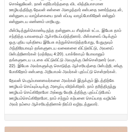
சொல்லுவேன். நான் எதிர்பார்த்ததை விட வித்தியாசமான
ஊழியத்திற்கு தேவன் என்னை அழைத்தார் என்பதை உணர்ந்தவுடன்,
என்னுடைய வாழ்க்கையை நான் எப்படி வாழப்போகிறேன் என்னும்
என்னுடைய எண்ணம் மாறியது.
மீன்பிடித்துக்கொண்டிருந்த தன்னுடைய சீஷர்கள் உட்பட இயேசு தாம்
சந்தித்த யாவரையும் ஆச்சரியப்படுத்தினார். மீன்களைப் பிடிக்கும்
ஒரு புதிய யுக்தியை இயேசு கற்றுக்கொடுத்தபோது, பேதுருவும்
அந்திரேயாவும் தங்களுடைய வலைகளை விட்டுவிட்டு, அவரைப்
பின்பற்றினார்கள் (மத்தேயு 4:20). யாக்கோபும் யோவானும்
தங்களுடைய படகை விட்டுவிட்டு அவருக்கு பின்சென்றனர் (வச.
22). இயேசு அவர்களுக்கு கொடுத்த ஆச்சரியத்தை பின்பற்றி, எங்கு
போகிறோம் என்பதை அறியாமல் அவர்கள் புறப்பட்டு சென்றார்கள்.
தேவன் பெரும்பாலானவர்களை அவர்கள் இருக்கும் இடத்திற்கே
ஊழியம் செய்யும்படிக்கு அழைப்பு விடுக்கிறார். நாம் தரித்திருந்து
ஊழியம் செய்கிறோமோ அல்லது வேறிடத்திற்கு புறப்பட்டுபோய்
ஊழியம்செய்கிறோமோ, நாம் சற்றும் கற்பனை செய்யாத வழியில்
அவர் நம்மை ஆச்சரியத்தினால் நிரப்பி வழிநடத்துவார்.