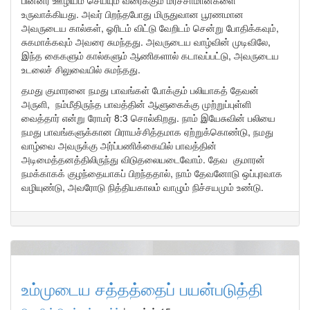
பின்னர் ஊழியம் செய்யும் வரைக்கும் மரச்சாமான்களை
உருவாக்கியது. அவர் பிறந்தபோது மிருதுவான பூரணமான
அவருடைய கால்கள், ஓரிடம் விட்டு வேறிடம் சென்று போதிக்கவும்,
சுகமாக்கவும் அவரை சுமந்தது. அவருடைய வாழ்வின் முடிவிலே,
இந்த கைகளும் கால்களும் ஆணிகளால் கடாவப்பட்டு, அவருடைய
உடலைச் சிலுவையில் சுமந்தது.
தமது குமாரனை நமது பாவங்கள் போக்கும் பலியாகத் தேவன்
அருளி, நம்மீதிருந்த பாவத்தின் ஆளுகைக்கு முற்றுப்புள்ளி
வைத்தார் என்று ரோமர் 8:3 சொல்கிறது. நாம் இயேசுவின் பலியை
நமது பாவங்களுக்கான பிராயச்சித்தமாக ஏற்றுக்கொண்டு, நமது
வாழ்வை அவருக்கு அர்ப்பணிக்கையில் பாவத்தின்
அடிமைத்தனத்திலிருந்து விடுதலையடைவோம். தேவ குமாரன்
நமக்காகக் குழந்தையாகப் பிறந்ததால், நாம் தேவனோடு ஒப்புரவாக
வழியுண்டு, அவரோடு நித்தியகாலம் வாழும் நிச்சயமும் உண்டு.
உம்முடைய சத்தத்தைப் பயன்படுத்தி