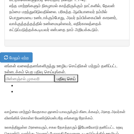
எந்த மாற்றங்களும் நிகழாமல் காத்திருக்கும் நாட்களில், தேவன்
நம்மை மறந்துவிடுவதில்லை. பரிசுத்த ஆவியானவர் நம்மில்
பொறுமையை உண்டாக்கும்போது, அவர் நம்பிக்கையின் காரணர்,
வாக்குத்தத்தத்தில் உண்மையுள்ளவர், எதிர்காலத்தைக்
கட்டுப்படுத்தக்கூடியவர் என்பதை நாம் அறியக்கூடும்.
மேலும் ஏற்ற
எங்கள் வலைத்தளங்களிருந்து ஊழிய செய்திகள் மற்றும் தனிப்பட்ட
உள்ளடக்கம் பெற பதிவு செய்யுங்கள்.
பதிவு செய்
வாழ்வை மாற்றும் வேதாகம ஞானம் யாவருக்கும் கிடைக்கவும், அதை அவர்கள்
விளங்கிக் கொள்ள வேண்டுமென்பதே எங்களது நோக்கம்.
உலகத்திலுள்ள அனைவரும், சகல தேசத்தாரும் இயேசுவோடு தனிப்பட்ட உறவு
கொண்டு, வளர்ந்து அவரைப் போலாகி தேவனுடைய குடும்பத்தில் ஊழியம்