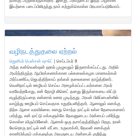
நமக்கு அருளியிருக்கிறார். இன்று, அவருடைய இந்த அழகான
இயற்கை படைப்பிலிருந்து நாம் கற்றுக்கொள்ள பிரயாசப்படுவோம்.
வழிநடத்துதலை ஏற்றல்
ஜெனிபர் பென்சன் ஷுல்ட்
|
செப்டம்பர் 9
அந்த கன்வென்ஷன் ஹால் முழுவதும் இருளாக்கப்பட்டது. அதில்
அமர்ந்திருந்த ஆயிரக்கணக்கான பல்கலைக்கழக மாணவர்கள்
அர்ப்பணிப்பு ஜெபத்திற்காய் தங்கள் தலைகளை தாழ்த்தினர்.
வெளிநாட்டில் ஊழியம் செய்ய அழைக்கப்பட்டவர்களை அவர்
வரவேற்றபோது, என் தோழி லினெட் தனது இருக்கையை விட்டு
எழுந்திருப்பதை என்னால் உணர முடிந்தது. அவள் பிலிப்பைன்ஸில்
வாழ்ந்து ஊழியம் செய்வதாக உறுதியளித்தார். ஆனாலும் எனக்கு
நிற்க ஆசை வரவில்லை. எனது சொந்த நாட்டில் உள்ள தேவைகளைப்
பார்த்து, என் நாட்டு மக்களுக்கே தேவனுடைய அன்பைப் பகிர்ந்து
கொள்ள விரும்பினேன். ஆனால் ஒரு தசாப்தத்திற்குப் பிறகு, நான்
வேறொரு நாட்டில் என் வீட்டை உருவாக்கி, தேவன் எனக்குக்
காண்பிக்கும் மக்களுக்கு அவருடைய அன்பைக் குறித்து