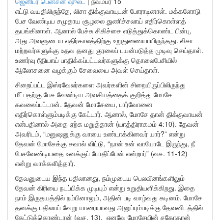
ஜெனிபர் பென்சன் ஷுல்ட்
|
நவம்பர் 15
எட்டு வயதிலிருந்தே, லிசா திக்குவாயுடன் போராடினாள். மக்களோடு
பேச வேண்டிய சமுதாய சூழலை துணிச்சலாய் எதிர்கொள்ளத்
தயங்கினாள். ஆனால் பேச்சு சிகிச்சை எடுத்துக்கொண்ட பின்பு,
அது அவளுடைய எதிர்காலத்திற்கு உறுதுணையாயிருந்தது. லிசா
மற்றவர்களுக்கு உதவ தனது குரலைப் பயன்படுத்த முடிவு செய்தாள்.
உணர்வு ரீதியாய் பாதிக்கப்பட்டவர்களுக்கு தொலைபேசியில்
ஆலோசனை வழக்கும் சேவையை அவள் செய்தாள்.
சிறைப்பட்ட இஸ்ரவேலர்களை அவர்களின் சிறையிருப்பிலிருந்து
மீட்பதற்கு பேச வேண்டிய அவசியத்தைக் குறித்து மோசே
கவலைப்பட்டான். தேவன் மோசேயை, பார்வோனை
எதிர்கொள்ளும்படிக்கு கேட்டார். ஆனால், மோசே தான் திக்குவாயன்
என்பதினால் அதை ஏற்க மறுத்தான் (யாத்திராகமம் 4:10). தேவன்
அவரிடம், “மனுஷனுக்கு வாயை உண்டாக்கினவர் யார்?” என்று
தேவன் மோசேக்கு சவால் விட்டு, “நான் உன் வாயோடே இருந்து, நீ
பேசவேண்டியதை உனக்குப் போதிப்பேன் என்றார்” (வச. 11-12)
என்று வாக்களித்தார்.
தேவனுடைய இந்த பதிலானது, நம்முடைய பெலவீனங்களிலும்
தேவன் கிரியை நடப்பிக்க முடியும் என்று உறுதியளிக்கிறது. இதை
நாம் இருதயத்தில் நம்பினாலும், அதின் படி வாழ்வது கடினம். மோசே
தனக்கு பதிலாய் வேறு யாரையாவது அனுப்பும்படிக்கு தேவனிடத்தில்
கேட்டுக்கொண்டான் (வச. 13). எனவே மோசேயின் சகோதரன்