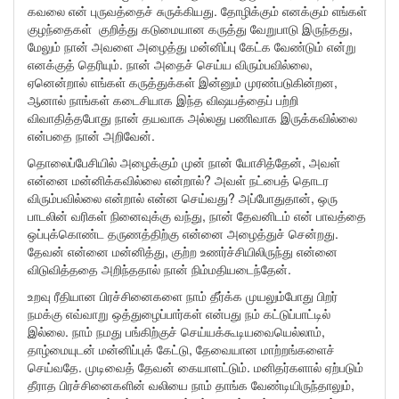
கவலை என் புருவத்தைச் சுருக்கியது. தோழிக்கும் எனக்கும் எங்கள்
குழந்தைகள் குறித்து கடுமையான கருத்து வேறுபாடு இருந்தது,
மேலும் நான் அவளை அழைத்து மன்னிப்பு கேட்க வேண்டும் என்று
எனக்குத் தெரியும். நான் அதைச் செய்ய விரும்பவில்லை,
ஏனென்றால் எங்கள் கருத்துக்கள் இன்னும் முரண்படுகின்றன,
ஆனால் நாங்கள் கடைசியாக இந்த விஷயத்தைப் பற்றி
விவாதித்தபோது நான் தயவாக அல்லது பணிவாக இருக்கவில்லை
என்பதை நான் அறிவேன்.
தொலைப்பேசியில் அழைக்கும் முன் நான் யோசித்தேன், அவள்
என்னை மன்னிக்கவில்லை என்றால்? அவள் நட்பைத் தொடர
விரும்பவில்லை என்றால் என்ன செய்வது? அப்போதுதான், ஒரு
பாடலின் வரிகள் நினைவுக்கு வந்து, நான் தேவனிடம் என் பாவத்தை
ஒப்புக்கொண்ட தருணத்திற்கு என்னை அழைத்துச் சென்றது.
தேவன் என்னை மன்னித்து, குற்ற உணர்ச்சியிலிருந்து என்னை
விடுவித்ததை அறிந்ததால் நான் நிம்மதியடைந்தேன்.
உறவு ரீதியான பிரச்சினைகளை நாம் தீர்க்க முயலும்போது பிறர்
நமக்கு எவ்வாறு ஒத்துழைப்பார்கள் என்பது நம் கட்டுப்பாட்டில்
இல்லை. நாம் நமது பங்கிற்குச் செய்யக்கூடியவையெல்லாம்,
தாழ்மையுடன் மன்னிப்புக் கேட்டு, தேவையான மாற்றங்களைச்
செய்வதே. முடிவைத் தேவன் கையாளட்டும். மனிதர்களால் ஏற்படும்
தீராத பிரச்சினைகளின் வலியை நாம் தாங்க வேண்டியிருந்தாலும்,