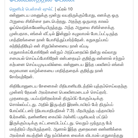
ஜெனிபர் பென்சன் ஷுல்ட்
|
ஏப்ரல் 10
என்னுடைய மகனுக்கு மூன்று வயதிருக்கும்போது, எனக்கு ஒரு
அறுவை சிகிச்சை நடைபெற்றது. அதற்கு ஒருமாத காலம்
ஓய்வெடுக்கவேண்டியிருந்தது. அந்த அறுவை சிகிச்சைக்கு
முன்பதாக, எங்கள் வீட்டில் இன்னும் கழுவாமல் போடப்பட்டிருந்த
பாத்திரங்களை நான் யோசித்துப்பார்த்தேன். சுறுசுறுப்பாய்
சுற்றித்திரியும் என் சிறுபிள்ளையை நான் எப்படி
பாதுகாக்கப்போகிறேன் என்றும் அடுப்பறையில் நின்று எவ்வாறு
சமையல் செய்யப்போகிறேன் என்பதையும் குறித்து என்னால் சற்றும்
கற்பனை செய்யமுடியவில்லை. என்னுடைய இந்த பலவீனம் எங்கள்
சுமூகமான வாழ்க்கையை பாதித்ததைக் குறித்து நான்
சோர்வுற்றேன்.
கிதியோனுடைய சேனைகள் மீதியானியரிடத்தில் யுத்தம்செய்வதற்கு
முன்னர் தேவன் அவர்களை பெலவீனமடையச் செய்தார்.
முதலாவது, பயப்படுகிறவர்கள் திரும்பிப் போகும்படிக்கு
சொல்லப்பட்டது. அதில் இருபத்தி இரண்டாயிரம் பேர் திரும்பப்
போய்விட்டனர் (நியாயாதிபதிகள் 7:3). மீதமிருந்த பத்தாயிரம்
பேர்களில், தண்ணீரை கையில் அள்ளிப் பருகியவர் மட்டும்
இருக்கும்படிக்கு கட்டளையிடப்பட்டது. வெறும் மூந்நூரு பேர்
மாத்திரம் மீதமிருந்தனர். ஆனால் இந்த குறைவான எண்ணிக்கை
அவர்கள் சுயத்தின் மீது நம்பிக்கை வைக்க விடாமல் பாதுகாத்தது