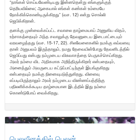
“நாங்கள் செய்யவேண்டியது இன்னதென்று எங்களுக்குத்
தெரியவில்லை; ஆகையால் எங்கள் கண்கள் உம்மையே
நோக்கிக்கொண்டிருக்கிறது” (வச. 12) என்று சொல்லி
ஜெபிக்கிறான்.
தனக்கு முன்வைக்கப்பட்ட சவாலை தாழ்மையாய் அணுகிய விதம்,
உற்சாகத்தையும் அந்த சவாலுக்கு தேவனுடைய இடைபாட்டையும்
வரவழைத்தது (வச. 15-17, 22). சிலவேளைகளில் நமக்கு எவ்வளவு
தான் அனுபவம் இருந்தாலும், நமது தேவையின்போது தேவனிடத்தில்
ஜெபிப்பது என்பது நம்முடைய விசுவாசத்தை பெருகச்செய்கிறது.
அவர் நம்மை விட அதிகமாக அறிந்திருக்கிறார் என்பதையும்,
அனைத்தும் அவருடைய கட்டுப்பாட்டிற்குள் இயங்குகிறது
என்பதையும் நமக்கு நினைவுபடுத்துகிறது. விளைவு
எப்படியிருந்தாலும் அவர் நம்முடைய விண்ணப்பத்திற்கு
பதிலளிக்கக்கூடிய தாழ்மையான இடத்தில் இது நம்மை
கொண்டுபோய் வைக்கிறது.
பெலவீனத்தில் பெலன்