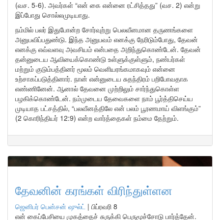
(வச. 5-6). அவர்கள் “என் கை என்னை ரட்சித்தது” (வச. 2) என்று
இப்போது சொல்லமுடியாது.
நம்மில் பலர் இதுபோன்ற சோர்வுற்று பெலவீனமான தருணங்களை
அனுபவிப்பதுண்டு. இந்த அனுபவம் எனக்கு நேரிடும்போது, தேவன்
எனக்கு எவ்வளவு அவசியம் என்பதை அறிந்துகொண்டேன். தேவன்
தன்னுடைய ஆவியைக்கொண்டு உள்ளுக்குள்ளும், நண்பர்கள்
மற்றும் குடும்பத்தினர் மூலம் வெளியரங்கமாகவும் என்னை
உற்சாகப்படுத்தினார். நான் என்னுடைய சுதந்திரம் பறிபோவதாக
எண்ணினேன். ஆனால் தேவனை முற்றிலும் சார்ந்துகொள்ள
பழகிக்கொண்டேன். நம்முடைய தேவைகளை நாம் பூர்த்திசெய்ய
முடியாத பட்சத்தில், “பலவீனத்திலே என் பலம் பூரணமாய் விளங்கும்”
(2 கொரிந்தியர் 12:9) என்ற வார்த்தைகள் நம்மை தேற்றும்.
தேவனின் கரங்கள் விரிந்துள்ளன
ஜெனிபர் பென்சன் ஷுல்ட்
|
பிப்ரவரி 8
என் கைப்பேசியை முகத்தைச் சுருக்கி பெருமூச்சோடு பார்த்தேன்.