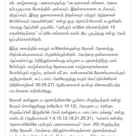
விட தாழ்வானது. பறவைகளுக்கு “பல தசைகள் உள்ளன, அவை
நம்பமுடியாத வேகத்தில் பறக்கவும், இறக்கைகளை மடக்கவும்,
திருப்பவும், இறகு துளைகளைத் திறக்கவும் மற்றும் ஆற்றலைச்
சேமிக்கவும் உதவுகின்றன” என்று ஒரு ஆராய்ச்சியாளர் கூறுகிறார்.
அவரது ஆய்வின் முடிவில், “பறக்கும் உயிரின விமானத்தின் 10
சதவிகிதத்தை” மட்டுமே எங்களால் கண்டறிய முடிந்தது என்று அவர்
ஒப்புக்கொள்கிறார்.
இந்த உலகத்தில் வாழும் உயிரினங்களுக்கு தேவன் அனைத்து
சிறப்பியல்புகளையும் அருளியிருக்கிறார். அவற்றை தன்மைகளை
ஆய்வுசெய்து அறிந்துகொள்வது நம்முடைய ஞானத்திற்கு பலம்
சேர்க்கும். வாழ்க்கைக்கு தேவையான வாழ்வாதாரங்களை
சேகரிக்கும் எறும்பு, தங்கள் வீட்டை கன்மலையில் தோண்டிவைக்கும்
குழிமுசல்கள், கூட்டமாய் அணிவகுத்து வரும் வெட்டுக்கிளிகள்
(நீதிமொழிகள் 30:25-27) ஆகியவைகள் நமக்கு விலைமதிப்பற்ற
பாடங்களை கற்பிக்கிறது.
தேவன் தன்னுடைய ஞானத்தினாலே பூமியை சிருஷ்டித்தார் என்று
வேதம் சொல்லுகிறது (எரேமியா 10:12), அவருடைய அன்றாட
சிருஷ்டிப்பின் இறுதியில் அவர் தன்னுடைய படைப்பை நல்லது” என்று
கண்டார் (ஆதியாகமம் 1:4,10,12,18,21,25,31). “வானம் என்கிற
ஆகாயவிரிவிலே பறக்கும் பறவைகளையும்” (வச. 20) சிருஷ்டித்த
அதே தேவன், அவற்றை புரிந்துகொள்வதற்கான ஞானத்தையும்