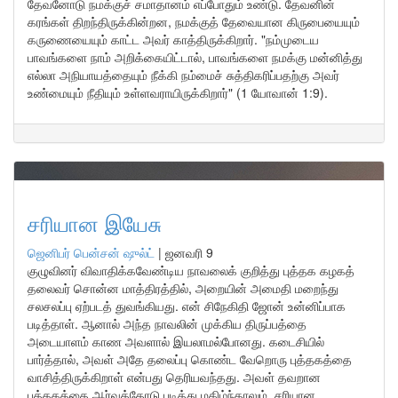
தேவனோடு நமக்குச் சமாதானம் எப்போதும் உண்டு. தேவனின்
கரங்கள் திறந்திருக்கின்றன, நமக்குத் தேவையான கிருபையையும்
கருணையையும் காட்ட அவர் காத்திருக்கிறார். "நம்முடைய
பாவங்களை நாம் அறிக்கையிட்டால், பாவங்களை நமக்கு மன்னித்து
எல்லா அநியாயத்தையும் நீக்கி நம்மைச் சுத்திகரிப்பதற்கு அவர்
உண்மையும் நீதியும் உள்ளவராயிருக்கிறார்" (1 யோவான் 1:9).
சரியான இயேசு
ஜெனிபர் பென்சன் ஷுல்ட்
|
ஜனவரி 9
குழுவினர் விவாதிக்கவேண்டிய நாவலைக் குறித்து புத்தக கழகத்
தலைவர் சொன்ன மாத்திரத்தில், அறையின் அமைதி மறைந்து
சலசலப்பு ஏற்படத் துவங்கியது. என் சிநேகிதி ஜோன் உன்னிப்பாக
படித்தாள். ஆனால் அந்த நாவலின் முக்கிய திருப்பத்தை
அடையாளம் காண அவளால் இயலாமல்போனது. கடைசியில்
பார்த்தால், அவள் அதே தலைப்பு கொண்ட வேறொரு புத்தகத்தை
வாசித்திருக்கிறாள் என்பது தெரியவந்தது. அவள் தவறான
புத்தகத்தை ஆர்வத்தோடு படித்து மகிழ்ந்தாலும், சரியான