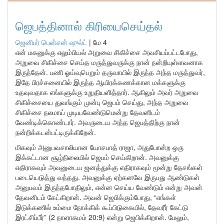
ஜெபத்தினால் கிரியைசெய்தல்
ஜெனிபர் பென்சன் ஷுல்ட்
|
மே 4
என் மகனுக்கு எலும்பியல் அறுவை சிகிச்சை அவசியப்பட்டபோது,
அறுவை சிகிச்சை செய்த மருத்துவருக்கு நான் நன்றியுள்ளவனாக
இருந்தேன். பணி ஓய்வுபெறும் தருவாயில் இருந்த அந்த மருத்துவர்,
இதே பிரச்சனையில் இருந்த ஆயிரக்கணக்கான மக்களுக்கு
உதவுவதாக எங்களுக்கு உறுதியளித்தார். ஆகிலும் அவர் அறுவை
சிகிச்சையை துவங்கும் முன்பு ஜெபம் செய்து, அந்த அறுவை
சிகிச்சை நலமாய் முடியவேண்டுமென்று தேவனிடம்
வேண்டிக்கொண்டார். அவருடைய அந்த ஜெபத்திற்கு நான்
நன்றிக்கடன்பட்டிருக்கிறேன்.
மிகவும் அனுபவசாலியான யோசபாத் ராஜா, அதுபோன்ற ஒரு
இக்கட்டான சூழ்நிலையில் ஜெபம் செய்கிறான். அவனுக்கு
எதிராகவும் அவனுடைய ஜனத்துக்கு எதிராகவும் மூன்று தேசங்கள்
படையெடுத்து வந்தது. அவனுக்கு ஏற்கனவே இருபது ஆண்டுகள்
அனுபவம் இருந்தபோதிலும், என்ன செய்ய வேண்டும் என்று அவன்
தேவனிடம் கேட்கிறான். அவன் ஜெபிக்கும்போது, “எங்கள்
இடுக்கணில் உம்மை நோக்கிக் கூப்பிடுகையில், தேவரீர் கேட்டு
இரட்சிப்பீர்” (2 நாளாகமம் 20:9) என்று ஜெபிக்கிறான். மேலும்,