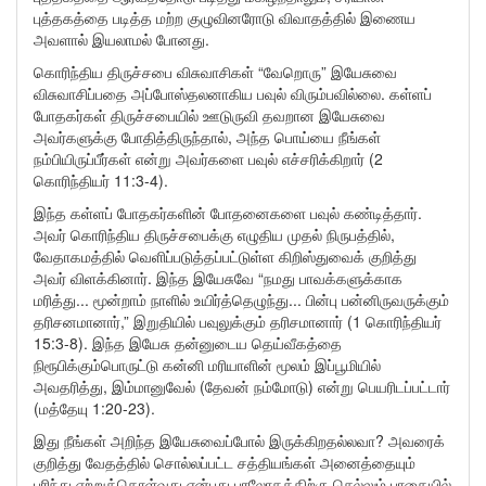
புத்தகத்தை படித்த மற்ற குழுவினரோடு விவாதத்தில் இணைய
அவளால் இயலாமல் போனது.
கொரிந்திய திருச்சபை விசுவாசிகள் “வேறொரு” இயேசுவை
விசுவாசிப்பதை அப்போஸ்தலனாகிய பவுல் விரும்பவில்லை. கள்ளப்
போதகர்கள் திருச்சபையில் ஊடுருவி தவறான இயேசுவை
அவர்களுக்கு போதித்திருந்தால், அந்த பொய்யை நீங்கள்
நம்பியிருப்பீர்கள் என்று அவர்களை பவுல் எச்சரிக்கிறார் (2
கொரிந்தியர் 11:3-4).
இந்த கள்ளப் போதகர்களின் போதனைகளை பவுல் கண்டித்தார்.
அவர் கொரிந்திய திருச்சபைக்கு எழுதிய முதல் நிருபத்தில்,
வேதாகமத்தில் வெளிப்படுத்தப்பட்டுள்ள கிறிஸ்துவைக் குறித்து
அவர் விளக்கினார். இந்த இயேசுவே “நமது பாவக்களுக்காக
மரித்து... மூன்றாம் நாளில் உயிர்த்தெழுந்து... பின்பு பன்னிருவருக்கும்
தரிசனமானார்,” இறுதியில் பவுலுக்கும் தரிசமானார் (1 கொரிந்தியர்
15:3-8). இந்த இயேசு தன்னுடைய தெய்வீகத்தை
நிரூபிக்கும்பொருட்டு கன்னி மரியாளின் மூலம் இப்பூமியில்
அவதரித்து, இம்மானுவேல் (தேவன் நம்மோடு) என்று பெயரிடப்பட்டார்
(மத்தேயு 1:20-23).
இது நீங்கள் அறிந்த இயேசுவைப்போல் இருக்கிறதல்லவா? அவரைக்
குறித்து வேதத்தில் சொல்லப்பட்ட சத்தியங்கள் அனைத்தையும்
புரிந்து ஏற்றுக்கொள்வது என்பது பரலோகத்திற்கு செல்லும் பாதையில்