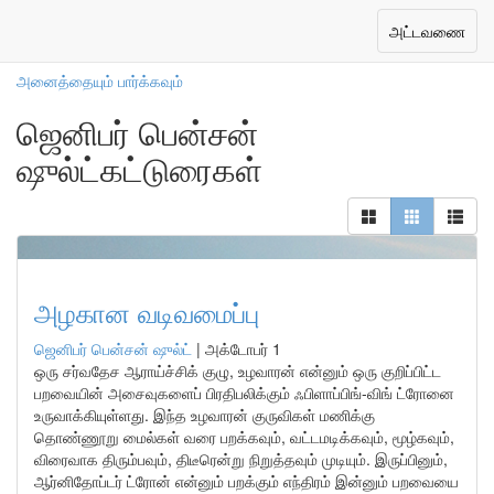
எங்கள் ஆசிரியர்கள்
Toggle
அட்டவணை
navigation
அனைத்தையும் பார்க்கவும்
ஜெனிபர் பென்சன்
ஷுல்ட்கட்டுரைகள்
அழகான வடிவமைப்பு
ஜெனிபர் பென்சன் ஷுல்ட்
|
அக்டோபர் 1
ஒரு சர்வதேச ஆராய்ச்சிக் குழு, உழவாரன் என்னும் ஒரு குறிப்பிட்ட
பறவையின் அசைவுகளைப் பிரதிபலிக்கும் ஃபிளாப்பிங்-விங் ட்ரோனை
உருவாக்கியுள்ளது. இந்த உழவாரன் குருவிகள் மணிக்கு
தொண்ணூறு மைல்கள் வரை பறக்கவும், வட்டமடிக்கவும், மூழ்கவும்,
விரைவாக திரும்பவும், திடீரென்று நிறுத்தவும் முடியும். இருப்பினும்,
ஆர்னிதோப்டர் ட்ரோன் என்னும் பறக்கும் எந்திரம் இன்னும் பறவையை