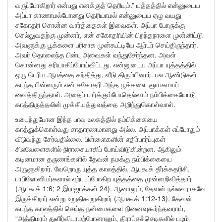
வருப்போகிறார் என்பது எனக்குத் தெரியும்.” யுத்தத்தில் என்னுடைய
அப்பா காணாமல்போனது தெரியாமல் என்னுடைய ஏழு வயது
சகோதரி சொன்ன வார்த்தைகள் இவைகள். அப்பா போருக்கு
செல்லுவதற்கு முன்னர், என் சகோதரியின் பிறந்தநாளை முன்னிட்டு
அவளுக்கு பூக்களை பரிசாக முன்கூட்டியே ஆர்டர் செய்திருந்தார்.
அவர் தொலைந்த பின்பு அவைகள் வந்துசேர்ந்தன. அவள்
சொன்னது சரியாகிப்போய்விட்டது. என்னுடைய அப்பா யுத்தத்தில்
ஒரு பெரிய ஆபத்தை சந்தித்து, வீடு திரும்பினார். பல ஆண்டுகள்
கடந்த பின்னரும் என் சகோதரி அந்த பூக்களை ஞாபகமாய்
வைத்திருந்தாள். அதைப் பார்க்கும்போதெல்லாம் நம்பிக்கையோடு
காத்திருத்தலின் முக்கியத்துவத்தை அறிந்துகொள்வாள்.
உடைந்துபோன இந்த பாவ உலகத்தில் நம்பிக்கையை
காத்துக்கொள்வது சாதாரணமானது அல்ல. அப்பாக்கள் எப்போதும்
வீடுவந்து சேர்வதில்லை. பிள்ளைகளின் எதிர்பார்ப்புகள்
சிலவேளைகளில் நிராசையாகிப் போய்விடுகின்றன. ஆகிலும்
கடினமான தருணங்களில் தேவன் நமக்கு நம்பிக்கையை
அருளுகிறார். வேறொரு யுத்த காலத்தில், ஆபகூக் தீர்க்கதரிசி,
பாபிலோனியர்களால் ஏற்படப்போகிற யுத்தத்தை முன்னறிவித்தார்
(ஆபகூக் 1:6; 2 இராஜாக்கள் 24). ஆனாலும், தேவன் நல்லவராகவே
இருக்கிறார் என்று உறுதிகூறுகிறார் (ஆபகூக் 1:12-13). தேவன்
கடந்த காலத்தில் செய்த நன்மைகளை நினைவுகூர்ந்தவராய்,
“அத்திமரம் துளிர்விடாமற்போனாலும், திராட்சச்செடிகளில் பழம்