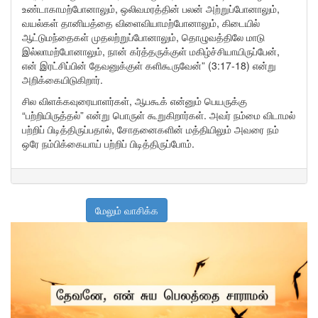
உண்டாகாமற்போனாலும், ஒலிவமரத்தின் பலன் அற்றுப்போனாலும்,
வயல்கள் தானியத்தை விளைவியாமற்போனாலும், கிடையில்
ஆட்டுமந்தைகள் முதலற்றுப்போனாலும், தொழுவத்திலே மாடு
இல்லாமற்போனாலும், நான் கர்த்தருக்குள் மகிழ்ச்சியாயிருப்பேன்,
என் இரட்சிப்பின் தேவனுக்குள் களிகூருவேன்” (3:17-18) என்று
அறிக்கையிடுகிறார்.
சில விளக்கவுரையாளர்கள், ஆபகூக் என்னும் பெயருக்கு
“பற்றியிருத்தல்” என்று பொருள் கூறுகிறார்கள். அவர் நம்மை விடாமல்
பற்றிப் பிடித்திருப்பதால், சோதனைகளின் மத்தியிலும் அவரை நம்
ஒரே நம்பிக்கையாய் பற்றிப் பிடித்திருப்போம்.
மேலும் வாசிக்க