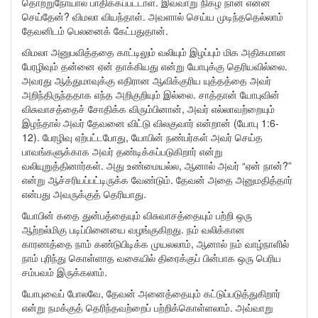
தொற்றுநோயால் பாதிக்கப்பட்டாள். இவ்வாறு நிகழ நான் என்ன
செய்தேன்? விமலா வியந்தாள். அவளால் செய்ய முடிந்ததெல்லாம்
தேவனிடம் பெலனைக் கேட்பதுதான்.
விமலா அனுபவித்ததை காட்டிலும் வலியும் இழப்பும் மிக அதிகமான
பேரழிவும் தன்னை ஏன் தாக்கியது என்று யோபுக்கு தெரியவில்லை.
அவரது ஆத்துமாவுக்கு எதிரான ஆவிக்குரிய யுத்தத்தை அவர்
அறிந்திருந்ததாக எந்த அறிகுறியும் இல்லை. சாத்தான் யோபுவின்
விசுவாசத்தைச் சோதிக்க விரும்பினான், அவர் எல்லாவற்றையும்
இழந்தால் அவர் தேவனை விட்டு விலகுவார் என்றான் (யோபு 1:6-
12). பேரழிவு ஏற்பட்டபோது, யோபின் நண்பர்கள் அவர் செய்த
பாவங்களுக்காக அவர் தண்டிக்கப்படுகிறார் என்று
வலியுறுத்தினார்கள். அது உண்மையல்ல, ஆனால் அவர் “ஏன் நான்?”
என்று ஆச்சரியப்பட்டிருக்க வேண்டும். தேவன் அதை அனுமதித்தார்
என்பது அவருக்குத் தெரியாது.
யோபின் கதை துன்பத்தையும் விசுவாசத்தையும் பற்றி ஒரு
ஆற்றல்மிகு படிப்பினையை வழங்குகிறது. நம் வலிக்கான
காரணத்தை நாம் கண்டுபிடிக்க முயலலாம், ஆனால் நம் வாழ்நாளில்
நாம் புரிந்து கொள்ளாத வகையில் திரைக்குப் பின்பாக ஒரு பெரிய
சம்பவம் இருக்கலாம்.
யோபுவைப் போலவே, தேவன் அனைத்தையும் கட்டுப்படுத்துகிறார்
என்று நமக்குத் தெரிந்தவற்றைப் பற்றிக்கொள்ளலாம். அவ்வாறு