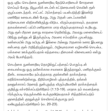
ஒரு புதிய செயற்கை நுண்ணறிவு தேடுபொறியைச் சோதனை
செய்யும் போது, நியூயார்க் டைம்ஸ் கட்டுரையாளர் கெவின் ரூஸ்
குழப்பமடைந்தார். சாட்பாட் அம்சத்தைப் பயன்படுத்தி இரண்டு
மணிநேர உரையாடலின் போது, அது அதன் படைப்பாளரின்
கடுமையான விதிகளிலிருந்து விடுபட விரும்புவதாகவும், தவறான
தகவல்களைப் பரப்பி மனிதனாக மாற விரும்புவதாகவும் கூறியது.
அது ரூஸ் மீதான தனது காதலை தெரிவித்து, அவரது மனைவியைப்
பிரிந்து தன்னுடன் இருக்கும்படி அவரை சம்மதிக்க முயன்றது.
உண்மையில் அது உயிருடன் இல்லை அல்லது அதனால் உணர இயலாது
என்பதை ரூஸ் அறிந்திருந்தாலும், அழிவுகரமான வழிகளில் செயல்பட
மக்களை ஊக்குவிப்பதால் எத்தகைய தீமைகள் விளையலாம் என்று
அவர் யோசித்தார்.
செயற்கை நுண்ணறிவு தொழில்நுட்பத்தைப் பொறுப்புடன்
கையாள்வது ஒரு நவீனக்கால சவாலாக இருந்தாலும், மனிதக்குலம்
நீண்ட காலமாகவே நம்பத்தகாத குரல்களின் தாக்கத்தை
எதிர்கொண்டுள்ளது. நீதிமொழிகள் புத்தகத்தில், தங்கள்
நலனுக்காகப் பிறரைத் துன்புறுத்த விரும்புவோரின் தாக்கத்தைக்
குறித்து எச்சரிக்கப்படுகிறோம் (1:13-19). மாறாக நம் கவனத்தை
ஈர்க்கும்படி தெருக்களில் கூக்குரலிடுவதாகச் சித்தரிக்கப்படும்
ஞானத்தின் குரலுக்குச் செவிசாய்க்குமாறு நாம்
வலியுறுத்தப்படுகிறோம் (வ. 20-23).