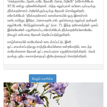
“கர்த்தராகிய ஆண்டவரே, தேவரீர் அதை அறிவீர்” (எசேக்கியேல்
37:3) என்று பதிலளிக்கிறான். அந்த எலும்புகள் உயிரடையும்படிக்கு
தீர்க்கதரிசனம் அறிவிக்கும்படிக்கு தேவன் சொல்லுகிறார்.
எசேக்கியேல் “தீர்க்கதரிசனம் உரைக்கையில் ஒரு இரைச்சல்
உண்டாயிற்று; இதோ, அசைவுண்டாகி, ஒவ்வொரு எலும்பும் தன்தன்
எலும்போடே சேர்ந்துகொண்டது” (வச. 7). இந்த தரிசனத்தின் மூலம்
இஸ்ரவேலின் மறுசீரமைப்பு எசேக்கியேல் தீர்க்கதரிசியினாலேயே
நிகழும் என்பதை தேவன் தெரியப்படுத்துகிறார்.
வாழ்க்கையில் காரியங்கள் உடைக்கப்பட்டு, இனி
ஒட்டவைக்கப்படுவது சாத்தியமேயில்லை என்றபோதில், உடைந்த
காரியங்களை தேவன் ஒட்டவைப்பதாக உறுதிகொடுக்கிறார். அவர்
நமக்கு புதிய சுவாசத்தையும் ஜீவியத்தையும் கொடுக்கிறார்.
மேலும் வாசிக்க