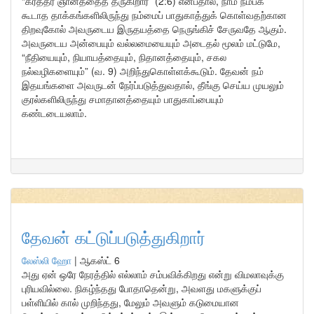
“கர்த்தர் ஞானத்தைத் தருகிறார்” (2:6) என்பதால், நாம் நம்பக்
கூடாத தாக்கங்களிலிருந்து நம்மைப் பாதுகாத்துக் கொள்வதற்கான
திறவுகோல் அவருடைய இருதயத்தை நெருங்கிச் சேருவதே ஆகும்.
அவருடைய அன்பையும் வல்லமையையும் அடைதல் மூலம் மட்டுமே,
“நீதியையும், நியாயத்தையும், நிதானத்தையும், சகல
நல்வழிகளையும்” (வ. 9) அறிந்துகொள்ளக்கூடும். தேவன் நம்
இதயங்களை அவருடன் நேர்ப்படுத்துவதால், தீங்கு செய்ய முயலும்
குரல்களிலிருந்து சமாதானத்தையும் பாதுகாப்பையும்
கண்டடையலாம்.
தேவன் கட்டுப்படுத்துகிறார்
லேஸ்லி ஹோ
|
ஆகஸ்ட் 6
அது ஏன் ஒரே நேரத்தில் எல்லாம் சம்பவிக்கிறது என்று விமலாவுக்கு
புரியவில்லை. நிகழ்ந்தது போதாதென்று, அவளது மகளுக்குப்
பள்ளியில் கால் முறிந்தது, மேலும் அவளும் கடுமையான