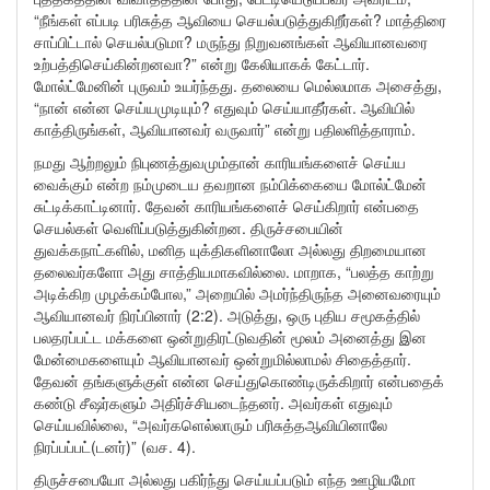
“நீங்கள் எப்படி பரிசுத்த ஆவியை செயல்படுத்துகிறீர்கள்? மாத்திரை
சாப்பிட்டால் செயல்படுமா? மருந்து நிறுவனங்கள் ஆவியானவரை
உற்பத்திசெய்கின்றனவா?” என்று கேலியாகக் கேட்டார்.
மோல்ட்மேனின் புருவம் உயர்ந்தது. தலையை மெல்லமாக அசைத்து,
“நான் என்ன செய்யமுடியும்? எதுவும் செய்யாதீர்கள். ஆவியில்
காத்திருங்கள், ஆவியானவர் வருவார்” என்று பதிலளித்தாராம்.
நமது ஆற்றலும் நிபுணத்துவமும்தான் காரியங்களைச் செய்ய
வைக்கும் என்ற நம்முடைய தவறான நம்பிக்கையை மோல்ட்மேன்
சுட்டிக்காட்டினார். தேவன் காரியங்களைச் செய்கிறார் என்பதை
செயல்கள் வெளிப்படுத்துகின்றன. திருச்சபையின்
துவக்கநாட்களில், மனித யுக்திகளினாலோ அல்லது திறமையான
தலைவர்களோ அது சாத்தியமாகவில்லை. மாறாக, “பலத்த காற்று
அடிக்கிற முழக்கம்போல,” அறையில் அமர்ந்திருந்த அனைவரையும்
ஆவியானவர் நிரப்பினார் (2:2). அடுத்து, ஒரு புதிய சமூகத்தில்
பலதரப்பட்ட மக்களை ஒன்றுதிரட்டுவதின் மூலம் அனைத்து இன
மேன்மைகளையும் ஆவியானவர் ஒன்றுமில்லாமல் சிதைத்தார்.
தேவன் தங்களுக்குள் என்ன செய்துகொண்டிருக்கிறார் என்பதைக்
கண்டு சீஷர்களும் அதிர்ச்சியடைந்தனர். அவர்கள் எதுவும்
செய்யவில்லை, “அவர்களெல்லாரும் பரிசுத்தஆவியினாலே
நிரப்பப்பட்(டனர்)” (வச. 4).
திருச்சபையோ அல்லது பகிர்ந்து செய்யப்படும் எந்த ஊழியமோ