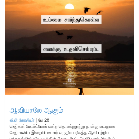
ஆவியாலே ஆகும்
வின் கோலியர்
|
மே 28
ஜெர்கன் மோல்ட்மேன் என்ற தொண்ணூற்று நான்கு வயதான
ஜெர்மானிய இறையியலாளர் எழுதிய பரிசுத்த ஆவி பற்றிய
புத்தகத்தின் விவாதத்தின் போது, பேட்டியெடுப்பவர் அவரிடம்,