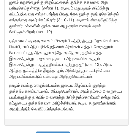
ஜனம் எருசலேமுக்கு திரும்புவதைக் குறித்த தகவலை அது
பதிவுசெய்துள்ளது (எஸ்றா 1). ஆலயம் மறுபடியும் எடுப்பித்து
கட்டப்படுவதை எஸ்றா பார்த்த பிறகு, தேவனுக்கு துதி ஏறெடுக்கும்
சத்தத்தை அவர் கேட்கிறார் (3:10-11). ஆனால் சிறையிருப்பிற்கு
முன்னர் மக்களின் துக்கமான அழுகுரல்களையும் அவர்
கேட்டிருக்கிறார் (வச. 12).
ஏஞ்சலாவுக்கு ஒரு வசனம் மிகவும் பிடித்திருந்தது: “ஜனங்கள் மகா
கெம்பீரமாய் ஆர்ப்பரிக்கிறதினால் அவர்கள் சத்தம் வெகுதூரம்
கேட்கப்பட்டது; ஆனாலும் சந்தோஷ ஆரவாரத்தின் சத்தம்
இன்னதென்றும், ஜனங்களுடைய அழுகையின் சத்தம்
இன்னதென்றும் பகுத்தறியக்கூடாதிருந்தது” (வச. 13). அவள்
ஆழ்ந்த துக்கத்தில் இருந்தாலும், அங்கிருந்தும் மகிழ்ச்சியை
அனுபவிக்கக்கூடும் என்பதை அறிந்துகொண்டாள்.
நாமும் நமக்கு நெருங்கியவர்களுடைய இழப்பைக் குறித்து
துக்கங்கொண்டாடலாம். அப்படியென்றால், அவர் நம்மை அவருடைய
புயங்களுக்கு நடுவில் அணைத்து சேர்த்துக்கொள்வார் என்று நம்பி
நம்முடைய துக்கங்களை மகிழ்ச்சியோடு கூடிய தருணங்களோடு
அவரிடத்தில் வெளிப்படுத்தக்கடவோம்.