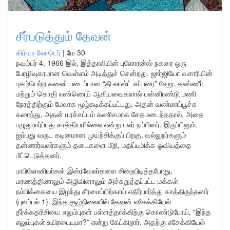
சீர்படுத்தும் தேவன்
கிம்யா லோடெர்
|
மே 30
நவம்பர் 4, 1966 இல், இத்தாலியின் புளோரன்ஸ் நகரை ஒரு
பேரழிவுகரமான வெள்ளம் அடித்துச் சென்றது. ஜார்ஜியோ வசாரியின்
புகழ்பெற்ற கலைப் படைப்பான “தி லாஸ்ட் சப்பரை” சேறு, தண்ணீர்
மற்றும் கொதி எண்ணெய் ஆகியவைகளால் பன்னிரண்டு மணி
நேரத்திற்கும் மேலாக மூழ்கடிக்கப்பட்டது. அதன் வண்ணப்பூச்சு
கரைந்து, அதன் மரச்சட்டம் கணிசமாக சேதமடைந்ததால், அதை
பழுதுபார்ப்பது சாத்தியமில்லை என்று பலர் நம்பினர். இருப்பினும்,
ஐம்பது வருட கடினமான முயற்சிக்குப் பிறகு, வல்லுநர்களும்
தன்னார்வலர்களும் தடைகளை மீறி, மதிப்புமிக்க ஓவியத்தை
மீட்டெடுத்தனர்.
பாபிலோனியர்கள் இஸ்ரவேலர்களை சிறைபிடித்தபோது,
மரணத்தினாலும் அழிவினாலும் அச்சுறுத்தப்பட்ட மக்கள்
நம்பிக்கையை இழந்து சீரமைப்பிற்காய் எதிர்பார்த்து காத்திருந்தனர்
(புலம்பல் 1). இந்த சூழ்நிலையில் தேவன் எசேக்கியேல்
தீர்க்கதரிசியை எலும்புகள் பள்ளத்தாக்கிற்கு கொண்டுபோய், “இந்த
எலும்புகள் உயிரடையுமா?” என்று கேட்கிறார். அதற்கு எசேக்கியேல்