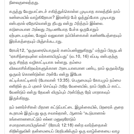
நிலைகுலைத்தது.
கருத்து வேறுபாட்டைச் சகித்துக்கொள்ள முடியாத காலத்தில் நாம்
உண்மையில் வாழ்கிறோமா? இரண்டு பேர் ஒத்துப்போக முடியாது
என்பதால் ஏதோவொன்று தீயது என்று அர்த்தம் இல்லை.
கடுமையான அல்லது அடிபணியாத பேச்சு ஒருபோதும்
ஏற்புடையதல்ல, மேலும் வலுவான நம்பிக்கைகள் கண்ணியத்தையும்
இரக்கத்தையும் மிஞ்சக்கூடாது.
ரோமர்12, “ஒருவரையொருவர் கனம்பண்ணுகிறது” மற்றும் பிறருடன்
“ஏகசிந்தையுள்ள வர்களாயிருப்பது” (வ.10, 16) எப்படி என்பதற்கு
ஒரு சிறந்த வழிகாட்டியாக உள்ளது. தம்மை
விசுவாசிக்கிறவர்களுக்கான அடையாளமான பண்பு, நாம் ஒருவர்மீது
ஒருவர் கொண்டுள்ள அன்பே என்று இயேசு
சுட்டிக்காட்டினார் (யோவான் 13:35). பெருமையும் கோபமும் நம்மை
எளிதில் தடம் புரளச் செய்யும் அதே வேளையில், நாம் பிறரிடம் காட்ட
வேண்டும் என்று தேவன் விரும்பும் அன்பிற்கு நேர் மாறாகவும்
இருக்கிறது.
நம் உணர்ச்சிகள் மீதான கட்டுப்பாட்டை இழக்கையில், பிறரைக் குறை
கூறாமல் இருப்பது ஒரு சவால்தான், ஆனால் “கூடுமானால்
உங்களாலானமட்டும் எல்லா மனுஷரோடும்
சமாதானமாயிருங்கள்” (ரோமர் 12:18) என்ற வார்த்தைகள்
கிறிஸ்துவின் தன்மையைப் பிரதிபலிக்கும் ஒரு வாழ்க்கையை வாழ