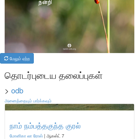
மேலும் ஏற்ற
தொடர்புடைய தலைப்புகள்
>
odb
அனைத்தையும் பார்க்கவும்
நாம் நம்பத்தகுந்த குரல்
மோனிகா லா ரோஸ்
|
ஆகஸ்ட் 7