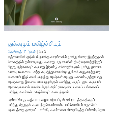
துக்கமும் மகிழ்ச்சியும்
கென்னத் பீட்டர்சன்
|
மே 31
ஏஞ்சலாவின் குடும்பம் நான்கு வாரங்களில் மூன்று பேரை இழந்ததால்
சோகத்தில் தள்ளாடியது. அவரது மருமகனின் திடீர் மரணத்திற்குப்
பிறகு, ஏஞ்சலாவும் அவரது இரண்டு சகோதரிகளும் மூன்று நாளாக
உணவு மேசையை சுற்றி அமர்ந்துகொண்டு துக்கம் அனுசரித்தனர்.
மேசனின் இழப்பைக் குறித்து அவர்கள் அழுது கொண்டிருந்தபோது,
அவர்களது இளைய சகோதரிக்குள் வளர்ந்து வரும் புதிய கருவின்
அசைவுகளைக் காண்பிக்கும் அல்ட்ராசவுண்ட் புகைப்படங்களைப்
பார்த்து அவர்கள் மகிழ்ச்சியும் அடைந்தனர்.
அவ்வப்போது ஏஞ்சலா பழைய ஏற்பாட்டின் எஸ்றா புத்தகத்தைப்
பார்த்து தேறுதல் அடைந்துகொள்வாள். பாபிலோனியர் எருசலேம்
ஆலயத்தை தரைமட்டமாக்கி, அவர்களை சிறைபிடித்த பின்னர், தேவ